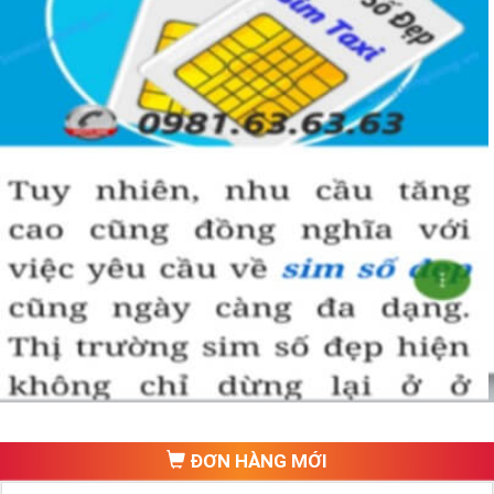
►
Ý Nghĩa Đầu Số Cổ Viettel:
Sim Viettel Đầu 086
Với đầu 086 có ý nghĩa rất lớn đối với các nhà kinh doanh. 
Theo quan niệm thì số 6 là tượng trưng cho chữ ‘Lộc’, còn 
số 8 thì lại tượng trưng cho chữ ‘Phát’, 086 tức là “Lộc 
Phát”. Với những người mong muốn làm ăn phát đạt được 
nhiều thành công thì việc sở hữu một đầu số như vậy rất có 
ý nghĩa. 
Đây cũng là ngụ ý phong thủy của nhà mạng đưa ra và 
mong muốn chiếc sim sẽ trở thành người bạn đồng hành 
trên con đường sự nghiệp của bạn.
Sim Viettel Đầu 096.
ĐƠN HÀNG MỚI