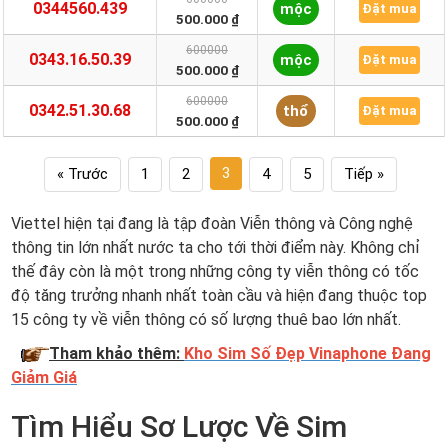
0344560.439
mộc
Đặt mua
500.000 ₫
600000
0343.16.50.39
mộc
Đặt mua
500.000 ₫
600000
0342.51.30.68
thổ
Đặt mua
500.000 ₫
3
« Trước
1
2
4
5
Tiếp »
Viettel hiện tại đang là tập đoàn Viễn thông và Công nghệ
thông tin lớn nhất nước ta cho tới thời điểm này. Không chỉ
thế đây còn là một trong những công ty viễn thông có tốc
độ tăng trưởng nhanh nhất toàn cầu và hiện đang thuộc top
15 công ty về viễn thông có số lượng thuê bao lớn nhất.
Tham khảo thêm:
Kho Sim Số Đẹp Vinaphone Đang
Giảm Giá
Tìm Hiểu Sơ Lược Về Sim