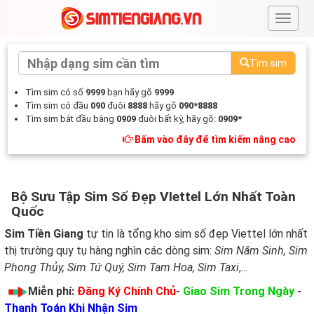
#
Tìm sim
Tìm sim có số
9999
bạn hãy gõ
9999
Tìm sim có đầu
090
đuôi
8888
hãy gõ
090*8888
Tìm sim bắt đầu bằng
0909
đuôi bất kỳ, hãy gõ:
0909*
Bấm vào đây để tìm kiếm nâng cao
Bộ Sưu Tập Sim Số Đẹp VIettel Lớn Nhất Toàn
Quốc
Sim Tiền Giang
tự tin là tổng kho sim số đẹp Viettel lớn nhất
thị trường quy tụ hàng nghìn các dòng sim:
Sim Năm Sinh, Sim
Phong Thủy, Sim Tứ Quý, Sim Tam Hoa, Sim Taxi
,...
Miễn phí:
Đăng Ký Chính Chủ
-
Giao Sim Trong Ngày
-
Thanh Toán Khi Nhận Sim