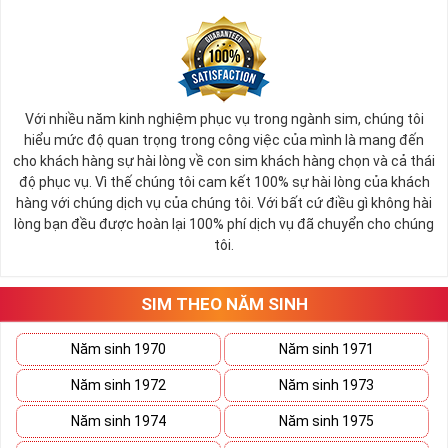
Theo đánh giá, cảm nhận của khách hàng với thương hiệu
Viettel như “Mức độ quen thuộc”, “Cân nhắc sử dụng thương
hiệu” và “Sẵn sàng giới thiệu thương hiệu” được xếp hạng cao
nhất với điểm số trên 9/10,
Với nhiều năm kinh nghiệm phục vụ trong ngành sim, chúng tôi
hiểu mức độ quan trọng trong công việc của mình là mang đến
Bạn dang có nhu cầu tìm mua sim số đẹp Viettel? Bạn đang
cho khách hàng sự hài lòng về con sim khách hàng chọn và cả thái
phân vân không biết nên chọn địa chỉ nào uy tín - đảm bảo
độ phục vụ. Vì thế chúng tôi cam kết 100% sự hài lòng của khách
khi mua sim, thay vì mất thơi gian để tìm kiếm bạn có thể
hàng với chúng dịch vụ của chúng tôi. Với bất cứ điều gì không hài
chọn mua sim số đep Viettel tại Simtiengiang.vn. Là một
lòng bạn đều được hoàn lại 100% phí dịch vụ đã chuyển cho chúng
trong TOP địa chỉ được người dùng lựa chọn và tín nhiệm
tôi.
nhất năm.
SIM THEO NĂM SINH
Tham khảo ngay
:
Phóng Sự Của VTC2 Tiêu Dùng
4.0 Về Sim Tiền Giang
Năm sinh 1970
Năm sinh 1971
Năm sinh 1972
Năm sinh 1973
Sim Số Đẹp Viettel Tại Sim Tiền
Năm sinh 1974
Năm sinh 1975