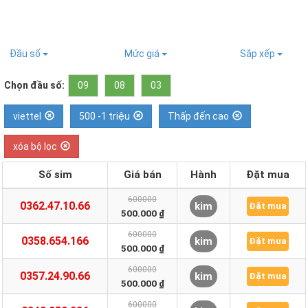
Đầu số
Mức giá
Sắp xếp
Chọn đầu số:
09
08
03
viettel
500 -1 triệu
Thấp đến cao
xóa bộ lọc
Số sim
Giá bán
Hành
Đặt mua
600000
0362.47.10.66
kim
Đặt mua
500.000 ₫
600000
0358.654.166
kim
Đặt mua
500.000 ₫
600000
0357.24.90.66
kim
Đặt mua
500.000 ₫
600000