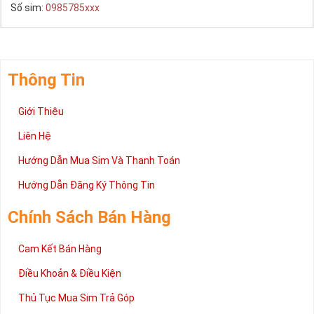
Số sim:
0985785xxx
là đầu số mang ý nghĩa về phong thủy và ý nghĩa của sự 
may mắn trên con đường công danh, sự nghiệp.
Sim Viettel Đầu 098
Thông Tin
Với đầu số này, có thể lựa chọn và kết hợp với các số khác 
Giới Thiệu
để tạo thành một sim số đẹp viettel giá rẻ 10 số và mang ý 
nghĩa phong thủy. Đây là đầu số hợp cho những người có 
Liên Hệ
mệnh Thổ và Hỏa bên cạnh đó người có mạng Thủy hay 
Hướng Dẫn Mua Sim Và Thanh Toán
Kim cũng có thể sử dụng rất tốt.
Hướng Dẫn Đăng Ký Thông Tin
Chính Sách Bán Hàng
Cam Kết Bán Hàng
Điều Khoản & Điều Kiện
Thủ Tục Mua Sim Trả Góp