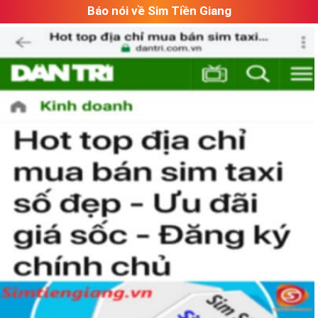
Báo nói về Sim Tiền Giang
Các Dạng SIm Số Đẹp VIettel Tại Sim Tiền Giang
Đa dạng về đầu số, hiện nay các đầu số được chia thành 2
nhóm chính
đầu số cổ
và
đầu số mới
, về ý nghĩa các đầu số
như sau: