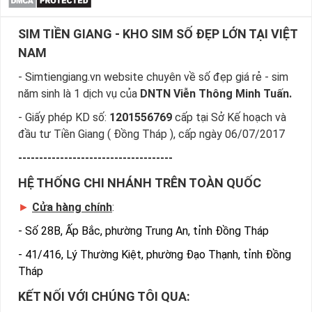
Một số 3 đã đại diện cho tài trí vững vàng, thêm một số 3 
SIM TIỀN GIANG - KHO SIM SỐ ĐẸP LỚN TẠI VIỆT
nữa thành “tài trí nhân đôi”. Dòng sim 033 vì thế thường 
NAM
mang đến nhiều may mắn và thuận lợi. Chủ sở hữu sẽ 
hoàn thành mọi mục tiêu mình muốn và đạt được những 
- Simtiengiang.vn website chuyên về số đẹp giá rẻ - sim
thành tựu xứng đáng.
năm sinh là 1 dịch vụ của
DNTN Viễn Thông Minh Tuấn.
Đầu số 034 “Bốn Mùa Tài Lộc”
- Giấy phép KD số:
1201556769
cấp tại Sở Kế hoạch và
Đầu số này mang đến sự bình an cho chủ sở hữu cùng với 
đầu tư Tiền Giang ( Đồng Tháp ), cấp ngày 06/07/2017
gia đình. Số 4 đại diện cho 4 mùa xuân, hạ, thu, đông gợi 
-------------------------------------
nhắc đến “bốn mùa tài lộc” cùng những niềm vui sung túc 
HỆ THỐNG CHI NHÁNH TRÊN TOÀN QUỐC
và đủ đầy.
Đầu số 035 “Tài Lộc Sinh Sôi”
►
Cửa hàng chính
:
-
Số 28B, Ấp Bắc, phường Trung An, tỉnh Đồng Tháp
Số 5 vẫn luôn được biết đến với biểu tượng về sự cân bằng 
và kết nối. Khi kết hợp với cặp 03, đầu số 035 mang đến 
-
41/416, Lý Thường Kiệt, phường Đạo Thạnh, tỉnh Đồng
những niềm vui giản đơn và sự sinh sôi về tài lộc. Hướng 
Tháp
đến cuộc sống đủ đầy, viên mãn.
KẾT NỐI VỚI CHÚNG TÔI QUA:
Đầu số 036 “Có Tài Có Lộc”