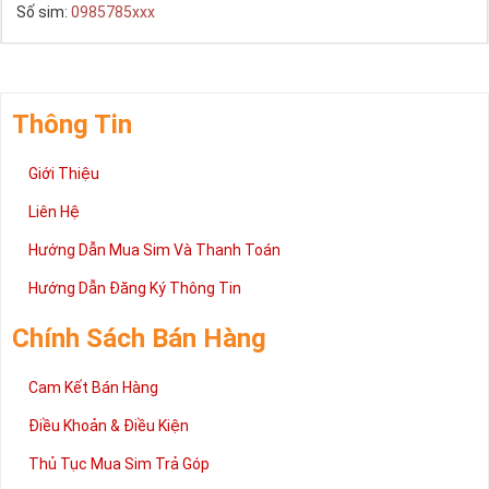
Số sim:
0985785xxx
là đầu số mang ý nghĩa về phong thủy và ý nghĩa của sự 
may mắn trên con đường công danh, sự nghiệp.
Sim Viettel Đầu 098
Thông Tin
Với đầu số này, có thể lựa chọn và kết hợp với các số khác 
Giới Thiệu
để tạo thành một sim số đẹp viettel giá rẻ 10 số và mang ý 
nghĩa phong thủy. Đây là đầu số hợp cho những người có 
Liên Hệ
mệnh Thổ và Hỏa bên cạnh đó người có mạng Thủy hay 
Hướng Dẫn Mua Sim Và Thanh Toán
Kim cũng có thể sử dụng rất tốt.
Hướng Dẫn Đăng Ký Thông Tin
Chính Sách Bán Hàng
Cam Kết Bán Hàng
Điều Khoản & Điều Kiện
Thủ Tục Mua Sim Trả Góp