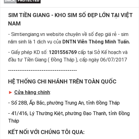
Một số 3 đã đại diện cho tài trí vững vàng, thêm một số 3 
SIM TIỀN GIANG - KHO SIM SỐ ĐẸP LỚN TẠI VIỆT
nữa thành “tài trí nhân đôi”. Dòng sim 033 vì thế thường 
NAM
mang đến nhiều may mắn và thuận lợi. Chủ sở hữu sẽ 
hoàn thành mọi mục tiêu mình muốn và đạt được những 
- Simtiengiang.vn website chuyên về số đẹp giá rẻ - sim
thành tựu xứng đáng.
năm sinh là 1 dịch vụ của
DNTN Viễn Thông Minh Tuấn.
Đầu số 034 “Bốn Mùa Tài Lộc”
- Giấy phép KD số:
1201556769
cấp tại Sở Kế hoạch và
Đầu số này mang đến sự bình an cho chủ sở hữu cùng với 
đầu tư Tiền Giang ( Đồng Tháp ), cấp ngày 06/07/2017
gia đình. Số 4 đại diện cho 4 mùa xuân, hạ, thu, đông gợi 
-------------------------------------
nhắc đến “bốn mùa tài lộc” cùng những niềm vui sung túc 
HỆ THỐNG CHI NHÁNH TRÊN TOÀN QUỐC
và đủ đầy.
Đầu số 035 “Tài Lộc Sinh Sôi”
►
Cửa hàng chính
:
-
Số 28B, Ấp Bắc, phường Trung An, tỉnh Đồng Tháp
Số 5 vẫn luôn được biết đến với biểu tượng về sự cân bằng 
và kết nối. Khi kết hợp với cặp 03, đầu số 035 mang đến 
-
41/416, Lý Thường Kiệt, phường Đạo Thạnh, tỉnh Đồng
những niềm vui giản đơn và sự sinh sôi về tài lộc. Hướng 
Tháp
đến cuộc sống đủ đầy, viên mãn.
KẾT NỐI VỚI CHÚNG TÔI QUA:
Đầu số 036 “Có Tài Có Lộc”