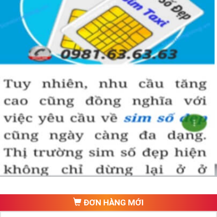
►
Ý Nghĩa Đầu Số Cổ Viettel:
Sim Viettel Đầu 086
Với đầu 086 có ý nghĩa rất lớn đối với các nhà kinh doanh. 
Theo quan niệm thì số 6 là tượng trưng cho chữ ‘Lộc’, còn 
số 8 thì lại tượng trưng cho chữ ‘Phát’, 086 tức là “Lộc 
Phát”. Với những người mong muốn làm ăn phát đạt được 
nhiều thành công thì việc sở hữu một đầu số như vậy rất có 
ý nghĩa. 
Đây cũng là ngụ ý phong thủy của nhà mạng đưa ra và 
mong muốn chiếc sim sẽ trở thành người bạn đồng hành 
trên con đường sự nghiệp của bạn.
Sim Viettel Đầu 096.
ĐƠN HÀNG MỚI