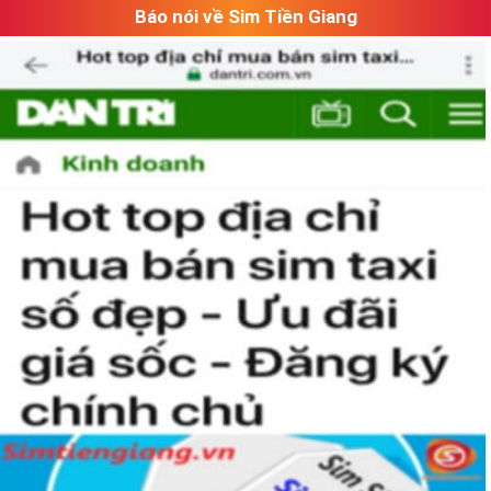
Báo nói về Sim Tiền Giang
Các Dạng SIm Số Đẹp VIettel Tại Sim Tiền Giang
Đa dạng về đầu số, hiện nay các đầu số được chia thành 2
nhóm chính
đầu số cổ
và
đầu số mới
, về ý nghĩa các đầu số
như sau: