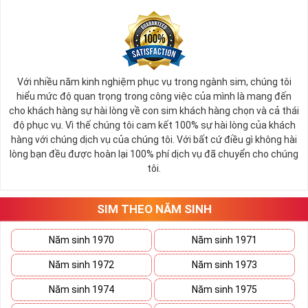
Theo đánh giá, cảm nhận của khách hàng với thương hiệu
Viettel như “Mức độ quen thuộc”, “Cân nhắc sử dụng thương
hiệu” và “Sẵn sàng giới thiệu thương hiệu” được xếp hạng cao
nhất với điểm số trên 9/10,
Với nhiều năm kinh nghiệm phục vụ trong ngành sim, chúng tôi
hiểu mức độ quan trọng trong công việc của mình là mang đến
Bạn dang có nhu cầu tìm mua sim số đẹp Viettel? Bạn đang
cho khách hàng sự hài lòng về con sim khách hàng chọn và cả thái
phân vân không biết nên chọn địa chỉ nào uy tín - đảm bảo
độ phục vụ. Vì thế chúng tôi cam kết 100% sự hài lòng của khách
khi mua sim, thay vì mất thơi gian để tìm kiếm bạn có thể
hàng với chúng dịch vụ của chúng tôi. Với bất cứ điều gì không hài
chọn mua sim số đep Viettel tại Simtiengiang.vn. Là một
lòng bạn đều được hoàn lại 100% phí dịch vụ đã chuyển cho chúng
trong TOP địa chỉ được người dùng lựa chọn và tín nhiệm
tôi.
nhất năm.
SIM THEO NĂM SINH
Tham khảo ngay
:
Phóng Sự Của VTC2 Tiêu Dùng
4.0 Về Sim Tiền Giang
Năm sinh 1970
Năm sinh 1971
Năm sinh 1972
Năm sinh 1973
Sim Số Đẹp Viettel Tại Sim Tiền
Năm sinh 1974
Năm sinh 1975