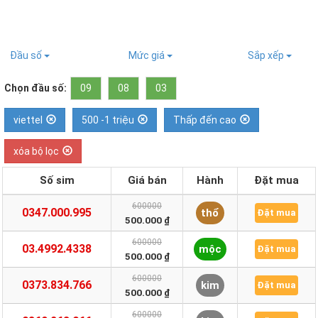
Đầu số
Mức giá
Sắp xếp
Chọn đầu số:
09
08
03
viettel
500 -1 triệu
Thấp đến cao
xóa bộ lọc
Số sim
Giá bán
Hành
Đặt mua
600000
0347.000.995
thổ
Đặt mua
500.000 ₫
600000
03.4992.4338
mộc
Đặt mua
500.000 ₫
600000
0373.834.766
kim
Đặt mua
500.000 ₫
600000