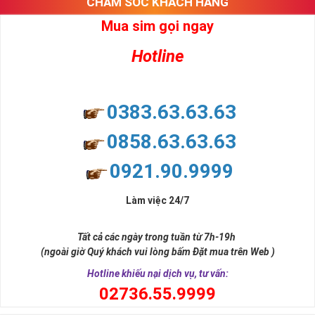
CHĂM SÓC KHÁCH HÀNG
Mua sim gọi ngay
Hotline
0383.63.63.63
0858.63.63.63
Chọn Mua Sim Số Đẹp VIettel Giá Rẻ
Với độ phủ sóng rộng khắp, cùng với chất lượng nghe gọi, tốc
0921.90.9999
độ truy cập nhanh nhất Viettel dã không ngừng phát triển và
trở thành sự lựa chọn hàng đầu của người tiêu dùng.
Làm việc 24/7
Là nhà mạng chiếm 52% thị phần tại việt Nam và sở hữu cả 
Tất cả các ngày trong tuần từ 7h-19h
đầu số dành cho di động và đầu số điện thoại cố định, Fax, 
(ngoài giờ Quý khách vui lòng bấm Đặt mua trên Web )
Home Phone, trong đó các đầu số cổ Viettel như 096, 097, 
Hotline khiếu nại dịch vụ, tư vấn:
098, 086 và các đầu số mới được chuyển từ 11 số về 10 số 
0
2736.55.9999
như: 032, 033, 034, 035, 036, 037, 038, 039.