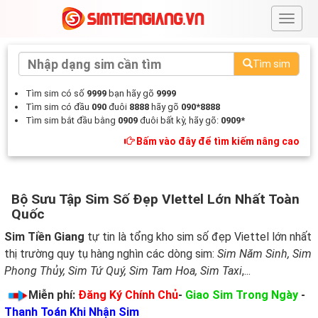
#
Tìm sim
Tìm sim có số
9999
bạn hãy gõ
9999
Tìm sim có đầu
090
đuôi
8888
hãy gõ
090*8888
Tìm sim bắt đầu bằng
0909
đuôi bất kỳ, hãy gõ:
0909*
Bấm vào đây để tìm kiếm nâng cao
Bộ Sưu Tập Sim Số Đẹp VIettel Lớn Nhất Toàn
Quốc
Sim Tiền Giang
tự tin là tổng kho sim số đẹp Viettel lớn nhất
thị trường quy tụ hàng nghìn các dòng sim:
Sim Năm Sinh, Sim
Phong Thủy, Sim Tứ Quý, Sim Tam Hoa, Sim Taxi
,...
Miễn phí:
Đăng Ký Chính Chủ
-
Giao Sim Trong Ngày
-
Thanh Toán Khi Nhận Sim