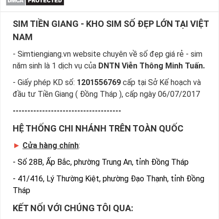
Một số 3 đã đại diện cho tài trí vững vàng, thêm một số 3 
SIM TIỀN GIANG - KHO SIM SỐ ĐẸP LỚN TẠI VIỆT
nữa thành “tài trí nhân đôi”. Dòng sim 033 vì thế thường 
NAM
mang đến nhiều may mắn và thuận lợi. Chủ sở hữu sẽ 
hoàn thành mọi mục tiêu mình muốn và đạt được những 
- Simtiengiang.vn website chuyên về số đẹp giá rẻ - sim
thành tựu xứng đáng.
năm sinh là 1 dịch vụ của
DNTN Viễn Thông Minh Tuấn.
Đầu số 034 “Bốn Mùa Tài Lộc”
- Giấy phép KD số:
1201556769
cấp tại Sở Kế hoạch và
Đầu số này mang đến sự bình an cho chủ sở hữu cùng với 
đầu tư Tiền Giang ( Đồng Tháp ), cấp ngày 06/07/2017
gia đình. Số 4 đại diện cho 4 mùa xuân, hạ, thu, đông gợi 
-------------------------------------
nhắc đến “bốn mùa tài lộc” cùng những niềm vui sung túc 
HỆ THỐNG CHI NHÁNH TRÊN TOÀN QUỐC
và đủ đầy.
Đầu số 035 “Tài Lộc Sinh Sôi”
►
Cửa hàng chính
:
-
Số 28B, Ấp Bắc, phường Trung An, tỉnh Đồng Tháp
Số 5 vẫn luôn được biết đến với biểu tượng về sự cân bằng 
và kết nối. Khi kết hợp với cặp 03, đầu số 035 mang đến 
-
41/416, Lý Thường Kiệt, phường Đạo Thạnh, tỉnh Đồng
những niềm vui giản đơn và sự sinh sôi về tài lộc. Hướng 
Tháp
đến cuộc sống đủ đầy, viên mãn.
KẾT NỐI VỚI CHÚNG TÔI QUA:
Đầu số 036 “Có Tài Có Lộc”