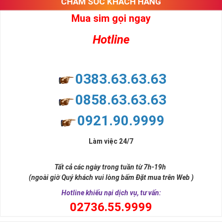
CHĂM SÓC KHÁCH HÀNG
Mua sim gọi ngay
Hotline
0383.63.63.63
0858.63.63.63
Chọn Mua Sim Số Đẹp VIettel Giá Rẻ
Với độ phủ sóng rộng khắp, cùng với chất lượng nghe gọi, tốc
0921.90.9999
độ truy cập nhanh nhất Viettel dã không ngừng phát triển và
trở thành sự lựa chọn hàng đầu của người tiêu dùng.
Làm việc 24/7
Là nhà mạng chiếm 52% thị phần tại việt Nam và sở hữu cả 
Tất cả các ngày trong tuần từ 7h-19h
đầu số dành cho di động và đầu số điện thoại cố định, Fax, 
(ngoài giờ Quý khách vui lòng bấm Đặt mua trên Web )
Home Phone, trong đó các đầu số cổ Viettel như 096, 097, 
Hotline khiếu nại dịch vụ, tư vấn:
098, 086 và các đầu số mới được chuyển từ 11 số về 10 số 
0
2736.55.9999
như: 032, 033, 034, 035, 036, 037, 038, 039.