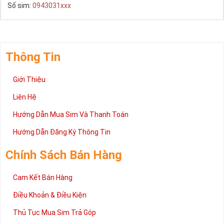
Số sim:
0943031xxx
là đầu số mang ý nghĩa về phong thủy và ý nghĩa của sự 
may mắn trên con đường công danh, sự nghiệp.
Sim Viettel Đầu 098
Thông Tin
Với đầu số này, có thể lựa chọn và kết hợp với các số khác 
Giới Thiệu
để tạo thành một sim số đẹp viettel giá rẻ 10 số và mang ý 
nghĩa phong thủy. Đây là đầu số hợp cho những người có 
Liên Hệ
mệnh Thổ và Hỏa bên cạnh đó người có mạng Thủy hay 
Hướng Dẫn Mua Sim Và Thanh Toán
Kim cũng có thể sử dụng rất tốt.
Hướng Dẫn Đăng Ký Thông Tin
Chính Sách Bán Hàng
Cam Kết Bán Hàng
Điều Khoản & Điều Kiện
Thủ Tục Mua Sim Trả Góp