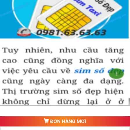
►
Ý Nghĩa Đầu Số Cổ Viettel:
Sim Viettel Đầu 086
Với đầu 086 có ý nghĩa rất lớn đối với các nhà kinh doanh. 
Theo quan niệm thì số 6 là tượng trưng cho chữ ‘Lộc’, còn 
số 8 thì lại tượng trưng cho chữ ‘Phát’, 086 tức là “Lộc 
Phát”. Với những người mong muốn làm ăn phát đạt được 
nhiều thành công thì việc sở hữu một đầu số như vậy rất có 
ý nghĩa. 
Đây cũng là ngụ ý phong thủy của nhà mạng đưa ra và 
mong muốn chiếc sim sẽ trở thành người bạn đồng hành 
trên con đường sự nghiệp của bạn.
Sim Viettel Đầu 096.
ĐƠN HÀNG MỚI