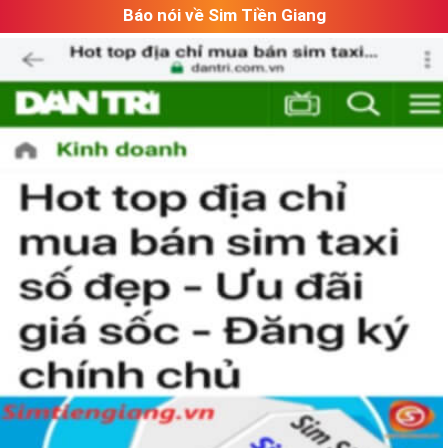
Báo nói về Sim Tiền Giang
Các Dạng SIm Số Đẹp VIettel Tại Sim Tiền Giang
Đa dạng về đầu số, hiện nay các đầu số được chia thành 2
nhóm chính
đầu số cổ
và
đầu số mới
, về ý nghĩa các đầu số
như sau: