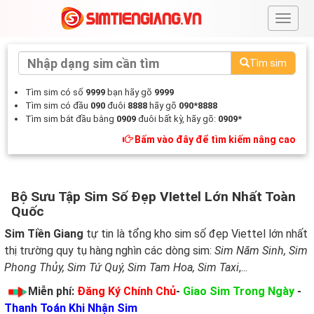
#
Tìm sim
Tìm sim có số
9999
bạn hãy gõ
9999
Tìm sim có đầu
090
đuôi
8888
hãy gõ
090*8888
Tìm sim bắt đầu bằng
0909
đuôi bất kỳ, hãy gõ:
0909*
Bấm vào đây để tìm kiếm nâng cao
Bộ Sưu Tập Sim Số Đẹp VIettel Lớn Nhất Toàn
Quốc
Sim Tiền Giang
tự tin là tổng kho sim số đẹp Viettel lớn nhất
thị trường quy tụ hàng nghìn các dòng sim:
Sim Năm Sinh, Sim
Phong Thủy, Sim Tứ Quý, Sim Tam Hoa, Sim Taxi
,...
Miễn phí:
Đăng Ký Chính Chủ
-
Giao Sim Trong Ngày
-
Thanh Toán Khi Nhận Sim