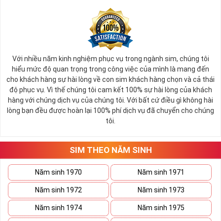
Theo đánh giá, cảm nhận của khách hàng với thương hiệu
Viettel như “Mức độ quen thuộc”, “Cân nhắc sử dụng thương
hiệu” và “Sẵn sàng giới thiệu thương hiệu” được xếp hạng cao
nhất với điểm số trên 9/10,
Với nhiều năm kinh nghiệm phục vụ trong ngành sim, chúng tôi
hiểu mức độ quan trọng trong công việc của mình là mang đến
Bạn dang có nhu cầu tìm mua sim số đẹp Viettel? Bạn đang
cho khách hàng sự hài lòng về con sim khách hàng chọn và cả thái
phân vân không biết nên chọn địa chỉ nào uy tín - đảm bảo
độ phục vụ. Vì thế chúng tôi cam kết 100% sự hài lòng của khách
khi mua sim, thay vì mất thơi gian để tìm kiếm bạn có thể
hàng với chúng dịch vụ của chúng tôi. Với bất cứ điều gì không hài
chọn mua sim số đep Viettel tại Simtiengiang.vn. Là một
lòng bạn đều được hoàn lại 100% phí dịch vụ đã chuyển cho chúng
trong TOP địa chỉ được người dùng lựa chọn và tín nhiệm
tôi.
nhất năm.
SIM THEO NĂM SINH
Tham khảo ngay
:
Phóng Sự Của VTC2 Tiêu Dùng
4.0 Về Sim Tiền Giang
Năm sinh 1970
Năm sinh 1971
Năm sinh 1972
Năm sinh 1973
Sim Số Đẹp Viettel Tại Sim Tiền
Năm sinh 1974
Năm sinh 1975