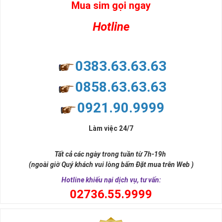
Mua sim gọi ngay
Ý nghĩa sim tứ quý 2
Hotline
Theo quan niệm dân gian
Trong dân gian, con số 2 được coi là con số may mắn, nó tượng
trưng cho sự có đôi có cặp của hạnh phúc lứa đôi.
Là con số luôn mang lại những điều viên mãn, suôn sẻ và mang lại
0383.63.63.63
nhiều thành công, thăng tiến hơn.
Con số 2 còn tượng trưng cho lòng tốt, sự cân bằng, tế nhị, ổn định
0858.63.63.63
và tính hai mặt. Số 2 thúc giục chúng ta lựa chọn, dựa vào những
phán đoán của bản thân. Con số này có thể ám chỉ ngã ba cuộc
0921.90.9999
đời, nơi bạn phải đưa ra những quyết định quan trọng.
Làm việc 24/7
Tất cả các ngày trong tuần từ 7h-19h
(ngoài giờ Quý khách vui lòng bấm Đặt mua trên Web )
Hotline khiếu nại dịch vụ, tư vấn:
0
2736.55.9999