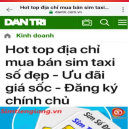
danh sự nghiệp, làm ăn kinh doanh phát triển hay dễ dàng thăng
tiến hơn trong công việc. Một giá trị nữa của sim Tứ Quý 2 là mang
lại sự may mắn. Mọi hoạt động hàng ngày của con người đều cần
có chút may mắn, sự may mắn giúp con người dễ thành công hơn,
làm việc đỡ vất vả hơn.
Thể hiện “Đẳng cấp”
Sim tứ quý 2 là một dòng sim VIP luôn được các đại gia săn đón và
mong muốn được sở hữu. Sở hữu dòng sim này chủ nhân không
chỉ luôn gặp những may mắn và thành công mà nó còn giúp thể
hiện “Đẳng Cấp” của người chơi sim. Không phải ai cũng có đủ điều
kiện để sở hữu một sim tứ quý 2 này, bởi vậy chỉ cần nhìn vào
người khác cũng sẽ biết được vị trí của bạn trong xã hội là như thế
nào rồi?