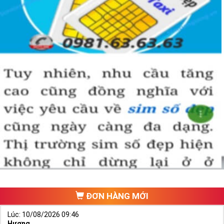
Hướng dẫn mua Sim Tứ Quý 2 tại
Simtiengiang.vn.
Sim Tiền Giang là đơn vị cung cấp
sim số đẹp
Tứ Quý, sim giá rẻ uy
tín chất lượng.
Chọn mua sim số đẹp thường mất nhiều thời gian ở khoản lựa số,
một số phải vừa đẹp, vừa tốt về phong thủy thì mới là sim hoàn
hảo. Vậy phải làm sao?
- Cách nhanh nhất để chọn mua được Sim Tứ Quý 2 là bạn vào
trang chủ của Sim Tiền Giang, chọn mục “
Sim giảm giá
“ ở ngay đầu
trang chủ. Đây là danh sách sim được đại lý giảm giá vì một số lý
do nên bạn có thể chọn mua được số đẹp lại có giá cực rẻ nữa.
Ngoài ra quý khách chưa ưng ý về Sim Tứ Quý 2 có cũng thể tham
ĐƠN HÀNG MỚI
khảo thêm Sim Vinaphone,Sim Gmobile,
Sim Tứ Quý Giữa
..
Lúc: 10/08/2026 09:46
Hương