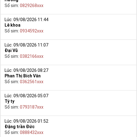
Số sim:
0829268xxx
Lúc: 09/08/2026 11:44
Lê khoa
Số sim:
0934592xxx
Lúc: 09/08/2026 11:07
Đại Vũ
Số sim:
0382166xxx
Lúc: 09/08/2026 08:27
Phan Thị Bích Vân
Hướng dẫn mua Sim Tứ Quý 2 tại Simtiengiang.vn
Số sim:
0362561xxx
- Bạn cũng có thể mua sim bằng cách như sau:
+ Bước 1: Bạn truy cập vào truy cập vào Google gõ Simtiengiang.vn
Lúc: 09/08/2026 05:07
bấm vào link
Tý ty
Số sim:
0793187xxx
+ Bước 2: Bạn chọn “Sim Tứ Quý” ở danh mục “Sim theo loại” ngay
bên góc trái màn hình. Sau đó chọn sim tứ quý 2.
Lúc: 09/08/2026 01:52
+ Bước 3: Khi các số Sim Tứ Quý 2 xuất hiện, bạn có thể chọn
Đặng trần Đức
mạng, đầu số, phân loại,… để lọc ra những yêu cầu của bạn, giúp
Số sim:
0888432xxx