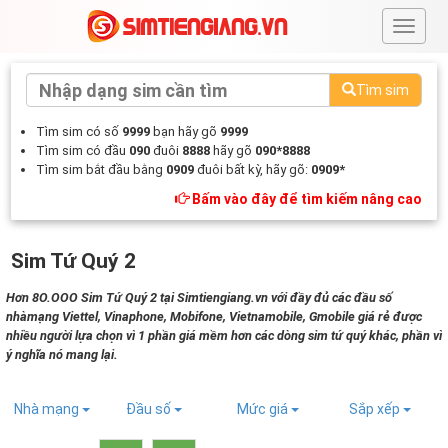
#
Tìm sim
Tìm sim có số
9999
bạn hãy gõ
9999
Tìm sim có đầu
090
đuôi
8888
hãy gõ
090*8888
Tìm sim bắt đầu bằng
0909
đuôi bất kỳ, hãy gõ:
0909*
Bấm vào đây để tìm kiếm nâng cao
Sim Tứ Quý 2
Hơn 8O.OOO Sim Tứ Quý 2 tại Simtiengiang.vn với đầy đủ các đầu số
nhàmạng Viettel, Vinaphone, Mobifone, Vietnamobile, Gmobile giá rẻ được
nhiều người lựa chọn vì 1 phần giá mềm hơn các dòng sim tứ quý khác, phần vì
ý nghĩa nó mang lại.
Nhà mạng
Đầu số
Mức giá
Sắp xếp