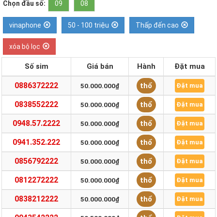
Chọn đầu số:
09
08
vinaphone
50 - 100 triệu
Thấp đến cao
xóa bộ lọc
Số sim
Giá bán
Hành
Đặt mua
0886372222
thổ
50.000.000₫
Đặt mua
0838552222
thổ
50.000.000₫
Đặt mua
0948.57.2222
thổ
50.000.000₫
Đặt mua
0941.352.222
thổ
50.000.000₫
Đặt mua
0856792222
thổ
50.000.000₫
Đặt mua
0812272222
thổ
50.000.000₫
Đặt mua
0838212222
thổ
50.000.000₫
Đặt mua