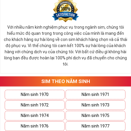
Ý nghĩa sim tứ quý 2
Với nhiều năm kinh nghiệm phục vụ trong ngành sim, chúng tôi
Theo quan niệm phong thủy
hiểu mức độ quan trọng trong công việc của mình là mang đến
Số 2 tượng trưng cho sự cân bằng, hài hòa của âm dương và đất
cho khách hàng sự hài lòng về con sim khách hàng chọn và cả thái
trời. Sự cân bằng này giúp cho mọi việc đều thuận lợi và mang lại
độ phục vụ. Vì thế chúng tôi cam kết 100% sự hài lòng của khách
nhiều may mắn trong cuộc sống và kinh doanh.
hàng với chúng dịch vụ của chúng tôi. Với bất cứ điều gì không hài
Số 2 còn biểu trưng cho lòng tốt, sự ổn định và tính hai mặt của
lòng bạn đều được hoàn lại 100% phí dịch vụ đã chuyển cho chúng
mọi vấn đề. Số 2 giúp cho họ có được sự lựa chọn, để đưa ra
tôi.
những hướng giải quyết đúng đắn nhắt.
Tất cả những ý trên đều nói lên số 2 là con số vô cùng đẹp, khi bộ
tứ 2 cùng xuất hiện trong một dãy số sim càng giúp cho ý nghĩa
SIM THEO NĂM SINH
sim tứ quý
tăng lên gấp bội. Sở hữu sim Tứ Quý 2 giúp khích lệ tinh
thần người sở hữu là không sợ bất cứ điều gì mà hãy cứ làm thì
Năm sinh 1970
Năm sinh 1971
mọi điều tốt đẹp và may mắn ắt sẽ đến.
Năm sinh 1972
Năm sinh 1973
Lợi ích sim Tứ Quý 2 mang lại là gì?
Năm sinh 1974
Năm sinh 1975
Năm sinh 1976
Năm sinh 1977