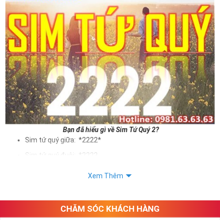
Bạn đã hiểu gì về Sim Tứ Quý 2?
Sim tứ quý giữa: *2222*
Sim tứ quý đuôi: *2222
Sim tứ quý kép: *88882222
Xem Thêm
Sim số đẹp Tứ Quý 2 hay bất kỳ dòng sim số đẹp nào đều
được định giá khác nhau phụ thuộc vào đầu số, nhà mạng cũng
như sự sắp xếp của các con số trong sim.
CHĂM SÓC KHÁCH HÀNG