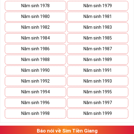
Năm sinh 1978
Năm sinh 1979
Năm sinh 1980
Năm sinh 1981
Năm sinh 1982
Năm sinh 1983
Năm sinh 1984
Năm sinh 1985
Năm sinh 1986
Năm sinh 1987
Năm sinh 1988
Năm sinh 1989
Năm sinh 1990
Năm sinh 1991
Lợi ích sim Tứ Quý 2 mang lại là gì?
Giúp chủ nhân luôn vui vẻ, hạnh phúc
Năm sinh 1992
Năm sinh 1993
Những người là chủ nhân của những sim tứ quý 2 sẽ dễ dàng có
Năm sinh 1994
Năm sinh 1995
được cuộc sống vui vẻ hạnh phúc, có đôi có cặp, gia đình êm ấm
hòa thuận. Sở hữu sim tứ quý 2 giúp chủ sở hữu luôn có một vận
Năm sinh 1996
Năm sinh 1997
mệnh tốt, dễ dàng đạt được điều mong muốn và gia đình, bản
thân ít gặp chuyện bất trắc hơn.
Năm sinh 1998
Năm sinh 1999
Phát triển trong sự nghiệp
Tiền tài và thành công luôn đi kèm với sim tứ quý 2 vì thế nó mang
Báo nói về Sim Tiền Giang
lại “thành công” giúp chủ nhân thuận lợi hơn trên con đường công