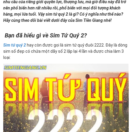
nhu cầu của riêng giới quyền lực, thượng lưu, mà giờ điều này đã trở
nên phổ biến hơn rất nhiều rồi, phổ biến với mọi đối tượng khách
hàng, mọi lứa tuổi. Vậy sim tứ quý 2 là gì? Có ý nghĩa như thế nào?
Hãy cùng theo dõi bài viết dưới đây của Sim Tiền Giang nhé!
Bạn đã hiểu gì về Sim Tứ Quý 2?
Sim tứ quý 2
hay còn được gọi là sim tứ quý đuôi 2222. Đây là dòng
sim số đẹp có chứa một dãy số 2 lặp lại 4 lần và được chia làm 3
loại: