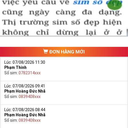
Chọn mua sim số đẹp thường mất nhiều thời gian ở khoản lựa số,
một số phải vừa đẹp, vừa tốt về phong thủy thì mới là sim hoàn
hảo. Vậy phải làm sao?
- Cách nhanh nhất để chọn mua được Sim Tứ Quý 2 là bạn vào
trang chủ của Sim Tiền Giang, chọn mục “
Sim giảm giá
“ ở ngay đầu
trang chủ. Đây là danh sách sim được đại lý giảm giá vì một số lý
do nên bạn có thể chọn mua được số đẹp lại có giá cực rẻ nữa.
Ngoài ra quý khách chưa ưng ý về Sim Tứ Quý 2 có cũng thể tham
ĐƠN HÀNG MỚI
khảo thêm Sim Vinaphone,Sim Gmobile,
Sim Tứ Quý Giữa
..
Lúc: 07/08/2026 11:30
Phạm Thinh
Số sim:
0782314xxx
Lúc: 07/08/2026 09:41
Phạm Hoàng Đức Nhã
Số sim:
0839408xxx
Lúc: 07/08/2026 08:44
Phạm Hoàng Đức Nhã
Số sim:
0839408xxx