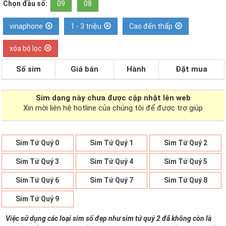
Chọn đầu số:
09
08
vinaphone
1 - 3 triệu
Cao đến thấp
xóa bộ lọc
Số sim
Giá bán
Hành
Đặt mua
Sim dạng
này chưa được cập nhật lên web
Xin mời liên hệ hotline của chúng tôi để được trợ giúp
Sim Tứ Quý 0
Sim Tứ Quý 1
Sim Tứ Quý 2
Sim Tứ Quý 3
Sim Tứ Quý 4
Sim Tứ Quý 5
Sim Tứ Quý 6
Sim Tứ Quý 7
Sim Tứ Quý 8
Sim Tứ Quý 9
Việc sử dụng các loại sim số đẹp như sim tứ quý 2 đã không còn là