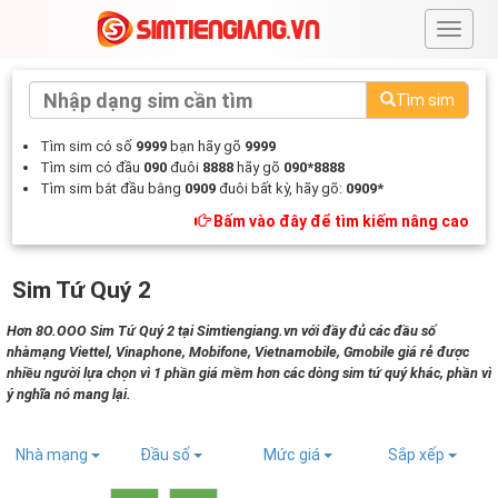
#
Tìm sim
Tìm sim có số
9999
bạn hãy gõ
9999
Tìm sim có đầu
090
đuôi
8888
hãy gõ
090*8888
Tìm sim bắt đầu bằng
0909
đuôi bất kỳ, hãy gõ:
0909*
Bấm vào đây để tìm kiếm nâng cao
Sim Tứ Quý 2
Hơn 8O.OOO Sim Tứ Quý 2 tại Simtiengiang.vn với đầy đủ các đầu số
nhàmạng Viettel, Vinaphone, Mobifone, Vietnamobile, Gmobile giá rẻ được
nhiều người lựa chọn vì 1 phần giá mềm hơn các dòng sim tứ quý khác, phần vì
ý nghĩa nó mang lại.
Nhà mạng
Đầu số
Mức giá
Sắp xếp