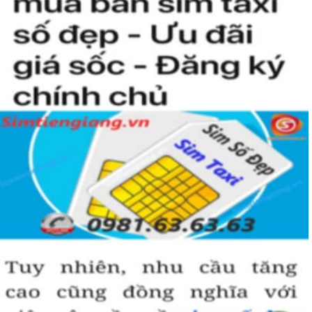
kiện để sở hữu một sim tứ quý 2 này, bởi vậy chỉ cần nhìn vào
người khác cũng sẽ biết được vị trí của bạn trong xã hội là như thế
nào rồi?
Hướng dẫn mua Sim Tứ Quý 2 tại
Simtiengiang.vn.
Sim Tiền Giang là đơn vị cung cấp
sim số đẹp
Tứ Quý, sim giá rẻ uy
tín chất lượng.