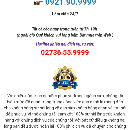
0921.90.9999
đời, nơi bạn phải đưa ra những quyết định quan trọng.
Làm việc 24/7
Tất cả các ngày trong tuần từ 7h-19h
(ngoài giờ Quý khách vui lòng bấm Đặt mua trên Web )
Hotline khiếu nại dịch vụ, tư vấn:
0
2736.55.9999
Ý nghĩa sim tứ quý 2
Với nhiều năm kinh nghiệm phục vụ trong ngành sim, chúng tôi
Theo quan niệm phong thủy
hiểu mức độ quan trọng trong công việc của mình là mang đến
Số 2 tượng trưng cho sự cân bằng, hài hòa của âm dương và đất
cho khách hàng sự hài lòng về con sim khách hàng chọn và cả thái
trời. Sự cân bằng này giúp cho mọi việc đều thuận lợi và mang lại
độ phục vụ. Vì thế chúng tôi cam kết 100% sự hài lòng của khách
nhiều may mắn trong cuộc sống và kinh doanh.
hàng với chúng dịch vụ của chúng tôi. Với bất cứ điều gì không hài
Số 2 còn biểu trưng cho lòng tốt, sự ổn định và tính hai mặt của
lòng bạn đều được hoàn lại 100% phí dịch vụ đã chuyển cho chúng
mọi vấn đề. Số 2 giúp cho họ có được sự lựa chọn, để đưa ra