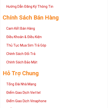
Trên đây là những chia sẻ chi tiết về dòng sim số đẹp Tứ Quý
2 đang được rất nhiều khách hàng tin tưởng lựa chọn trên thị
Hướng Dẫn Đăng Ký Thông Tin
trường sim số hiện nay. Hy vọng với những thông tin được cung
cấp trong bài viết này sẽ giúp bạn hiểu rõ ý nghĩa và các bước đặt
Chính Sách Bán Hàng
mua sim số tại Sim Tiền Giang nhanh chóng nhất.
Chúc quý khách tìm được chiếc sim Tứ quý 2 như ý!
Cam Kết Bán Hàng
Xin cám ơn và hân hạnh được phục vụ!
Điều Khoản & Điều Kiện
Thủ Tục Mua Sim Trả Góp
Chính Sách Đổi Trả
Chính Sách Bảo Mật
Hỗ Trợ Chung
Tổng Đài Nhà Mạng
Điểm Giao Dịch Viettel
Điểm Giao Dịch Vinaphone