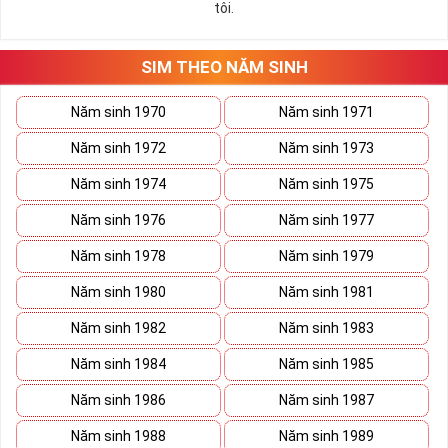
tôi.
những hướng giải quyết đúng đắn nhắt.
Tất cả những ý trên đều nói lên số 2 là con số vô cùng đẹp, khi bộ
tứ 2 cùng xuất hiện trong một dãy số sim càng giúp cho ý nghĩa
SIM THEO NĂM SINH
sim tứ quý
tăng lên gấp bội. Sở hữu sim Tứ Quý 2 giúp khích lệ tinh
thần người sở hữu là không sợ bất cứ điều gì mà hãy cứ làm thì
Năm sinh 1970
Năm sinh 1971
mọi điều tốt đẹp và may mắn ắt sẽ đến.
Năm sinh 1972
Năm sinh 1973
Lợi ích sim Tứ Quý 2 mang lại là gì?
Năm sinh 1974
Năm sinh 1975
Năm sinh 1976
Năm sinh 1977
Năm sinh 1978
Năm sinh 1979
Năm sinh 1980
Năm sinh 1981
Năm sinh 1982
Năm sinh 1983
Năm sinh 1984
Năm sinh 1985
Năm sinh 1986
Năm sinh 1987
Năm sinh 1988
Năm sinh 1989