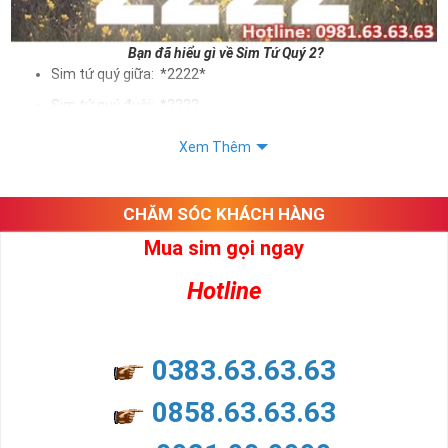
Bạn đã hiểu gì về Sim Tứ Quý 2?
Sim tứ quý giữa: *2222*
Sim tứ quý đuôi: *2222
Sim tứ quý kép: *88882222
Xem Thêm
Sim số đẹp Tứ Quý 2 hay bất kỳ dòng sim số đẹp nào đều
được định giá khác nhau phụ thuộc vào đầu số, nhà mạng cũng
như sự sắp xếp của các con số trong sim.
CHĂM SÓC KHÁCH HÀNG
Mua sim gọi ngay
Ý nghĩa sim tứ quý 2
Hotline
Theo quan niệm dân gian
Trong dân gian, con số 2 được coi là con số may mắn, nó tượng
trưng cho sự có đôi có cặp của hạnh phúc lứa đôi.
Là con số luôn mang lại những điều viên mãn, suôn sẻ và mang lại
0383.63.63.63
nhiều thành công, thăng tiến hơn.
Con số 2 còn tượng trưng cho lòng tốt, sự cân bằng, tế nhị, ổn định
0858.63.63.63
và tính hai mặt. Số 2 thúc giục chúng ta lựa chọn, dựa vào những
phán đoán của bản thân. Con số này có thể ám chỉ ngã ba cuộc