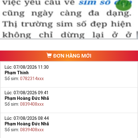
Chọn mua sim số đẹp thường mất nhiều thời gian ở khoản lựa số,
một số phải vừa đẹp, vừa tốt về phong thủy thì mới là sim hoàn
hảo. Vậy phải làm sao?
- Cách nhanh nhất để chọn mua được Sim Tứ Quý 2 là bạn vào
trang chủ của Sim Tiền Giang, chọn mục “
Sim giảm giá
“ ở ngay đầu
trang chủ. Đây là danh sách sim được đại lý giảm giá vì một số lý
do nên bạn có thể chọn mua được số đẹp lại có giá cực rẻ nữa.
Ngoài ra quý khách chưa ưng ý về Sim Tứ Quý 2 có cũng thể tham
ĐƠN HÀNG MỚI
khảo thêm Sim Vinaphone,Sim Gmobile,
Sim Tứ Quý Giữa
..
Lúc: 07/08/2026 11:30
Phạm Thinh
Số sim:
0782314xxx
Lúc: 07/08/2026 09:41
Phạm Hoàng Đức Nhã
Số sim:
0839408xxx
Lúc: 07/08/2026 08:44
Phạm Hoàng Đức Nhã
Số sim:
0839408xxx