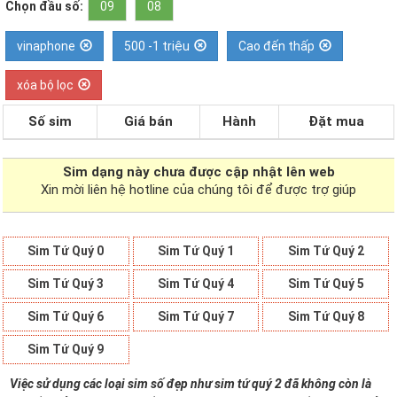
Chọn đầu số:
09
08
vinaphone
500 -1 triệu
Cao đến thấp
xóa bộ lọc
Số sim
Giá bán
Hành
Đặt mua
Sim dạng
này chưa được cập nhật lên web
Xin mời liên hệ hotline của chúng tôi để được trợ giúp
Sim Tứ Quý 0
Sim Tứ Quý 1
Sim Tứ Quý 2
Sim Tứ Quý 3
Sim Tứ Quý 4
Sim Tứ Quý 5
Sim Tứ Quý 6
Sim Tứ Quý 7
Sim Tứ Quý 8
Sim Tứ Quý 9
Việc sử dụng các loại sim số đẹp như sim tứ quý 2 đã không còn là