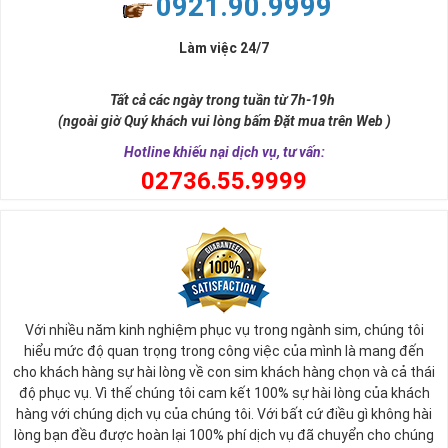
0921.90.9999
đời, nơi bạn phải đưa ra những quyết định quan trọng.
Làm việc 24/7
Tất cả các ngày trong tuần từ 7h-19h
(ngoài giờ Quý khách vui lòng bấm Đặt mua trên Web )
Hotline khiếu nại dịch vụ, tư vấn:
0
2736.55.9999
Ý nghĩa sim tứ quý 2
Với nhiều năm kinh nghiệm phục vụ trong ngành sim, chúng tôi
Theo quan niệm phong thủy
hiểu mức độ quan trọng trong công việc của mình là mang đến
Số 2 tượng trưng cho sự cân bằng, hài hòa của âm dương và đất
cho khách hàng sự hài lòng về con sim khách hàng chọn và cả thái
trời. Sự cân bằng này giúp cho mọi việc đều thuận lợi và mang lại
độ phục vụ. Vì thế chúng tôi cam kết 100% sự hài lòng của khách
nhiều may mắn trong cuộc sống và kinh doanh.
hàng với chúng dịch vụ của chúng tôi. Với bất cứ điều gì không hài
Số 2 còn biểu trưng cho lòng tốt, sự ổn định và tính hai mặt của
lòng bạn đều được hoàn lại 100% phí dịch vụ đã chuyển cho chúng
mọi vấn đề. Số 2 giúp cho họ có được sự lựa chọn, để đưa ra