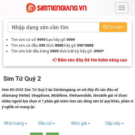
#
Tìm sim
Tìm sim có số
9999
bạn hãy gõ
9999
Tìm sim có đầu
090
đuôi
8888
hãy gõ
090*8888
Tìm sim bắt đầu bằng
0909
đuôi bất kỳ, hãy gõ:
0909*
Bấm vào đây để tìm kiếm nâng cao
Sim Tứ Quý 2
Hơn 8O.OOO Sim Tứ Quý 2 tại Simtiengiang.vn với đầy đủ các đầu số
nhàmạng Viettel, Vinaphone, Mobifone, Vietnamobile, Gmobile giá rẻ được
nhiều người lựa chọn vì 1 phần giá mềm hơn các dòng sim tứ quý khác, phần vì
ý nghĩa nó mang lại.
Nhà mạng
Đầu số
Mức giá
Sắp xếp