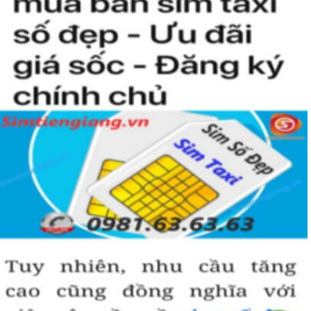
kiện để sở hữu một sim tứ quý 2 này, bởi vậy chỉ cần nhìn vào
người khác cũng sẽ biết được vị trí của bạn trong xã hội là như thế
nào rồi?
Hướng dẫn mua Sim Tứ Quý 2 tại
Simtiengiang.vn.
Sim Tiền Giang là đơn vị cung cấp
sim số đẹp
Tứ Quý, sim giá rẻ uy
tín chất lượng.