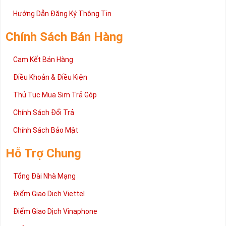
Trên đây là những chia sẻ chi tiết về dòng sim số đẹp Tứ Quý
2 đang được rất nhiều khách hàng tin tưởng lựa chọn trên thị
Hướng Dẫn Đăng Ký Thông Tin
trường sim số hiện nay. Hy vọng với những thông tin được cung
cấp trong bài viết này sẽ giúp bạn hiểu rõ ý nghĩa và các bước đặt
Chính Sách Bán Hàng
mua sim số tại Sim Tiền Giang nhanh chóng nhất.
Chúc quý khách tìm được chiếc sim Tứ quý 2 như ý!
Cam Kết Bán Hàng
Xin cám ơn và hân hạnh được phục vụ!
Điều Khoản & Điều Kiện
Thủ Tục Mua Sim Trả Góp
Chính Sách Đổi Trả
Chính Sách Bảo Mật
Hỗ Trợ Chung
Tổng Đài Nhà Mạng
Điểm Giao Dịch Viettel
Điểm Giao Dịch Vinaphone