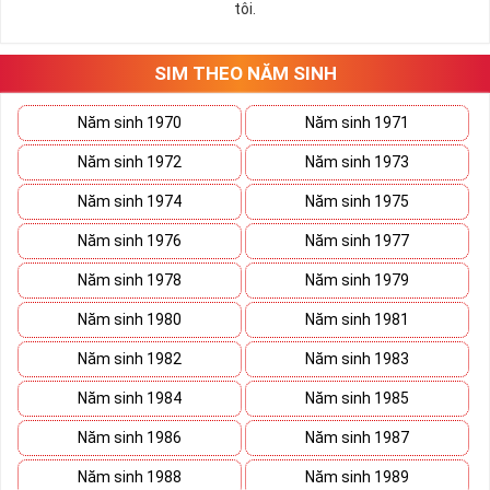
tôi.
những hướng giải quyết đúng đắn nhắt.
Tất cả những ý trên đều nói lên số 2 là con số vô cùng đẹp, khi bộ
tứ 2 cùng xuất hiện trong một dãy số sim càng giúp cho ý nghĩa
SIM THEO NĂM SINH
sim tứ quý
tăng lên gấp bội. Sở hữu sim Tứ Quý 2 giúp khích lệ tinh
thần người sở hữu là không sợ bất cứ điều gì mà hãy cứ làm thì
Năm sinh 1970
Năm sinh 1971
mọi điều tốt đẹp và may mắn ắt sẽ đến.
Năm sinh 1972
Năm sinh 1973
Lợi ích sim Tứ Quý 2 mang lại là gì?
Năm sinh 1974
Năm sinh 1975
Năm sinh 1976
Năm sinh 1977
Năm sinh 1978
Năm sinh 1979
Năm sinh 1980
Năm sinh 1981
Năm sinh 1982
Năm sinh 1983
Năm sinh 1984
Năm sinh 1985
Năm sinh 1986
Năm sinh 1987
Năm sinh 1988
Năm sinh 1989