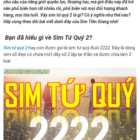
nhu cầu của riêng giới quyền lực, thượng lưu, mà giờ điều này đã trở
nên phổ biến hơn rất nhiều rồi, phổ biến với mọi đối tượng khách
hàng, mọi lứa tuổi. Vậy sim tứ quý 2 là gì? Có ý nghĩa như thế nào?
Hãy cùng theo dõi bài viết dưới đây của Sim Tiền Giang nhé!
Bạn đã hiểu gì về Sim Tứ Quý 2?
Sim tứ quý 2
hay còn được gọi là sim tứ quý đuôi 2222. Đây là dòng
sim số đẹp có chứa một dãy số 2 lặp lại 4 lần và được chia làm 3
loại: