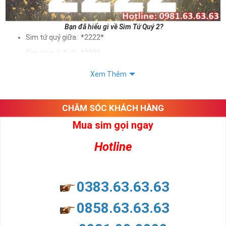
Bạn đã hiểu gì về Sim Tứ Quý 2?
Sim tứ quý giữa: *2222*
Sim tứ quý đuôi: *2222
Sim tứ quý kép: *88882222
Xem Thêm
Sim số đẹp Tứ Quý 2 hay bất kỳ dòng sim số đẹp nào đều
được định giá khác nhau phụ thuộc vào đầu số, nhà mạng cũng
như sự sắp xếp của các con số trong sim.
CHĂM SÓC KHÁCH HÀNG
Mua sim gọi ngay
Ý nghĩa sim tứ quý 2
Hotline
Theo quan niệm dân gian
Trong dân gian, con số 2 được coi là con số may mắn, nó tượng
trưng cho sự có đôi có cặp của hạnh phúc lứa đôi.
Là con số luôn mang lại những điều viên mãn, suôn sẻ và mang lại
0383.63.63.63
nhiều thành công, thăng tiến hơn.
Con số 2 còn tượng trưng cho lòng tốt, sự cân bằng, tế nhị, ổn định
0858.63.63.63
và tính hai mặt. Số 2 thúc giục chúng ta lựa chọn, dựa vào những
phán đoán của bản thân. Con số này có thể ám chỉ ngã ba cuộc