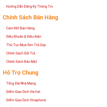
Trên đây là những chia sẻ chi tiết về dòng sim số đẹp Tứ Quý
2 đang được rất nhiều khách hàng tin tưởng lựa chọn trên thị
Hướng Dẫn Đăng Ký Thông Tin
trường sim số hiện nay. Hy vọng với những thông tin được cung
cấp trong bài viết này sẽ giúp bạn hiểu rõ ý nghĩa và các bước đặt
Chính Sách Bán Hàng
mua sim số tại Sim Tiền Giang nhanh chóng nhất.
Chúc quý khách tìm được chiếc sim Tứ quý 2 như ý!
Cam Kết Bán Hàng
Xin cám ơn và hân hạnh được phục vụ!
Điều Khoản & Điều Kiện
Thủ Tục Mua Sim Trả Góp
Chính Sách Đổi Trả
Chính Sách Bảo Mật
Hỗ Trợ Chung
Tổng Đài Nhà Mạng
Điểm Giao Dịch Viettel
Điểm Giao Dịch Vinaphone