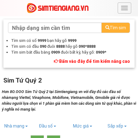
#
Tìm sim
Tìm sim có số
9999
bạn hãy gõ
9999
Tìm sim có đầu
090
đuôi
8888
hãy gõ
090*8888
Tìm sim bắt đầu bằng
0909
đuôi bất kỳ, hãy gõ:
0909*
Bấm vào đây để tìm kiếm nâng cao
Sim Tứ Quý 2
Hơn 8O.OOO Sim Tứ Quý 2 tại Simtiengiang.vn với đầy đủ các đầu số
nhàmạng Viettel, Vinaphone, Mobifone, Vietnamobile, Gmobile giá rẻ được
nhiều người lựa chọn vì 1 phần giá mềm hơn các dòng sim tứ quý khác, phần vì
ý nghĩa nó mang lại.
Nhà mạng
Đầu số
Mức giá
Sắp xếp