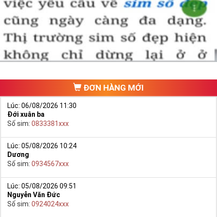
Chọn mua sim số đẹp thường mất nhiều thời gian ở khoản lựa số,
một số phải vừa đẹp, vừa tốt về phong thủy thì mới là sim hoàn
hảo. Vậy phải làm sao?
- Cách nhanh nhất để chọn mua được Sim Tứ Quý 2 là bạn vào
trang chủ của Sim Tiền Giang, chọn mục “
Sim giảm giá
“ ở ngay đầu
trang chủ. Đây là danh sách sim được đại lý giảm giá vì một số lý
do nên bạn có thể chọn mua được số đẹp lại có giá cực rẻ nữa.
Ngoài ra quý khách chưa ưng ý về Sim Tứ Quý 2 có cũng thể tham
ĐƠN HÀNG MỚI
khảo thêm Sim Vinaphone,Sim Gmobile,
Sim Tứ Quý Giữa
..
Lúc: 06/08/2026 11:30
Đới xuân ba
Số sim:
0833381xxx
Lúc: 05/08/2026 10:24
Dương
Số sim:
0934567xxx
Lúc: 05/08/2026 09:51
Nguyễn Văn Đức
Số sim:
0924024xxx