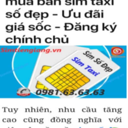
kiện để sở hữu một sim tứ quý 2 này, bởi vậy chỉ cần nhìn vào
người khác cũng sẽ biết được vị trí của bạn trong xã hội là như thế
nào rồi?
Hướng dẫn mua Sim Tứ Quý 2 tại
Simtiengiang.vn.
Sim Tiền Giang là đơn vị cung cấp
sim số đẹp
Tứ Quý, sim giá rẻ uy
tín chất lượng.