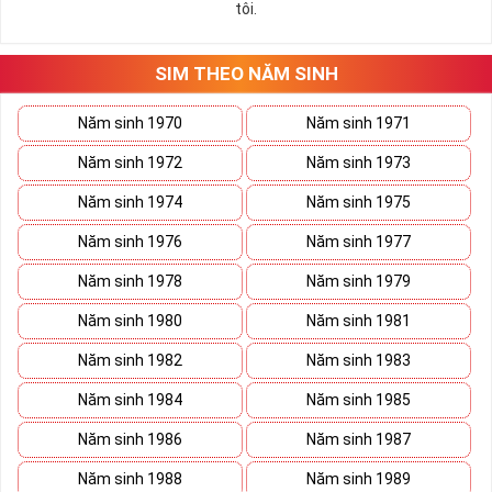
tôi.
những hướng giải quyết đúng đắn nhắt.
Tất cả những ý trên đều nói lên số 2 là con số vô cùng đẹp, khi bộ
tứ 2 cùng xuất hiện trong một dãy số sim càng giúp cho ý nghĩa
SIM THEO NĂM SINH
sim tứ quý
tăng lên gấp bội. Sở hữu sim Tứ Quý 2 giúp khích lệ tinh
thần người sở hữu là không sợ bất cứ điều gì mà hãy cứ làm thì
Năm sinh 1970
Năm sinh 1971
mọi điều tốt đẹp và may mắn ắt sẽ đến.
Năm sinh 1972
Năm sinh 1973
Lợi ích sim Tứ Quý 2 mang lại là gì?
Năm sinh 1974
Năm sinh 1975
Năm sinh 1976
Năm sinh 1977
Năm sinh 1978
Năm sinh 1979
Năm sinh 1980
Năm sinh 1981
Năm sinh 1982
Năm sinh 1983
Năm sinh 1984
Năm sinh 1985
Năm sinh 1986
Năm sinh 1987
Năm sinh 1988
Năm sinh 1989