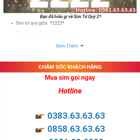
Bạn đã hiểu gì về Sim Tứ Quý 2?
Sim tứ quý giữa: *2222*
Sim tứ quý đuôi: *2222
Sim tứ quý kép: *88882222
Xem Thêm
Sim số đẹp Tứ Quý 2 hay bất kỳ dòng sim số đẹp nào đều
được định giá khác nhau phụ thuộc vào đầu số, nhà mạng cũng
như sự sắp xếp của các con số trong sim.
CHĂM SÓC KHÁCH HÀNG
Mua sim gọi ngay
Ý nghĩa sim tứ quý 2
Hotline
Theo quan niệm dân gian
Trong dân gian, con số 2 được coi là con số may mắn, nó tượng
trưng cho sự có đôi có cặp của hạnh phúc lứa đôi.
Là con số luôn mang lại những điều viên mãn, suôn sẻ và mang lại
0383.63.63.63
nhiều thành công, thăng tiến hơn.
Con số 2 còn tượng trưng cho lòng tốt, sự cân bằng, tế nhị, ổn định
0858.63.63.63
và tính hai mặt. Số 2 thúc giục chúng ta lựa chọn, dựa vào những
phán đoán của bản thân. Con số này có thể ám chỉ ngã ba cuộc