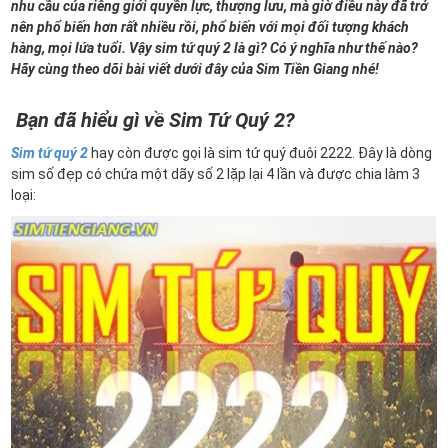
nhu cầu của riêng giới quyền lực, thượng lưu, mà giờ điều này đã trở
nên phổ biến hơn rất nhiều rồi, phổ biến với mọi đối tượng khách
hàng, mọi lứa tuổi. Vậy sim tứ quý 2 là gì? Có ý nghĩa như thế nào?
Hãy cùng theo dõi bài viết dưới đây của Sim Tiền Giang nhé!
Bạn đã hiểu gì về Sim Tứ Quý 2?
Sim tứ quý 2
hay còn được gọi là sim tứ quý đuôi 2222. Đây là dòng
sim số đẹp có chứa một dãy số 2 lặp lại 4 lần và được chia làm 3
loại: