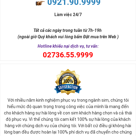
0921.90.9999
đời, nơi bạn phải đưa ra những quyết định quan trọng.
Làm việc 24/7
Tất cả các ngày trong tuần từ 7h-19h
(ngoài giờ Quý khách vui lòng bấm Đặt mua trên Web )
Hotline khiếu nại dịch vụ, tư vấn:
0
2736.55.9999
Ý nghĩa sim tứ quý 2
Với nhiều năm kinh nghiệm phục vụ trong ngành sim, chúng tôi
Theo quan niệm phong thủy
hiểu mức độ quan trọng trong công việc của mình là mang đến
Số 2 tượng trưng cho sự cân bằng, hài hòa của âm dương và đất
cho khách hàng sự hài lòng về con sim khách hàng chọn và cả thái
trời. Sự cân bằng này giúp cho mọi việc đều thuận lợi và mang lại
độ phục vụ. Vì thế chúng tôi cam kết 100% sự hài lòng của khách
nhiều may mắn trong cuộc sống và kinh doanh.
hàng với chúng dịch vụ của chúng tôi. Với bất cứ điều gì không hài
Số 2 còn biểu trưng cho lòng tốt, sự ổn định và tính hai mặt của
lòng bạn đều được hoàn lại 100% phí dịch vụ đã chuyển cho chúng
mọi vấn đề. Số 2 giúp cho họ có được sự lựa chọn, để đưa ra