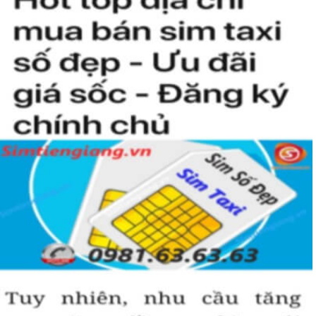
chỉ luôn gặp những may mắn và thành công mà nó còn giúp thể
hiện “Đẳng Cấp” của người chơi sim. Không phải ai cũng có đủ điều
kiện để sở hữu một sim tứ quý 2 này, bởi vậy chỉ cần nhìn vào
người khác cũng sẽ biết được vị trí của bạn trong xã hội là như thế
nào rồi?
Hướng dẫn mua Sim Tứ Quý 2 tại
Simtiengiang.vn.
Sim Tiền Giang là đơn vị cung cấp
sim số đẹp
Tứ Quý, sim giá rẻ uy