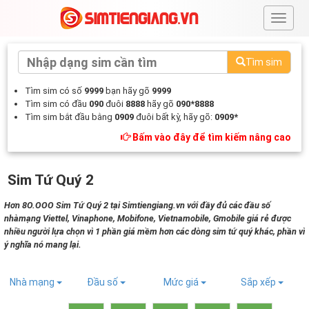
#
Tìm sim
Tìm sim có số
9999
bạn hãy gõ
9999
Tìm sim có đầu
090
đuôi
8888
hãy gõ
090*8888
Tìm sim bắt đầu bằng
0909
đuôi bất kỳ, hãy gõ:
0909*
Bấm vào đây để tìm kiếm nâng cao
Sim Tứ Quý 2
Hơn 8O.OOO Sim Tứ Quý 2 tại Simtiengiang.vn với đầy đủ các đầu số
nhàmạng Viettel, Vinaphone, Mobifone, Vietnamobile, Gmobile giá rẻ được
nhiều người lựa chọn vì 1 phần giá mềm hơn các dòng sim tứ quý khác, phần vì
ý nghĩa nó mang lại.
Nhà mạng
Đầu số
Mức giá
Sắp xếp