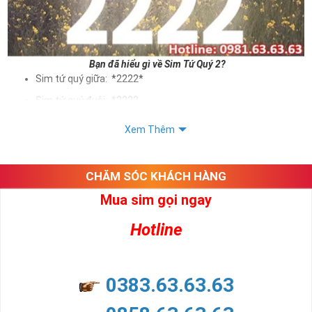
Bạn đã hiểu gì về Sim Tứ Quý 2?
Sim tứ quý giữa: *2222*
Sim tứ quý đuôi: *2222
Sim tứ quý kép: *88882222
Xem Thêm
Sim số đẹp Tứ Quý 2 hay bất kỳ dòng sim số đẹp nào đều
được định giá khác nhau phụ thuộc vào đầu số, nhà mạng cũng
như sự sắp xếp của các con số trong sim.
CHĂM SÓC KHÁCH HÀNG
Mua sim gọi ngay
Ý nghĩa sim tứ quý 2
Hotline
Theo quan niệm dân gian
Trong dân gian, con số 2 được coi là con số may mắn, nó tượng
trưng cho sự có đôi có cặp của hạnh phúc lứa đôi.
Là con số luôn mang lại những điều viên mãn, suôn sẻ và mang lại
0383.63.63.63
nhiều thành công, thăng tiến hơn.
Con số 2 còn tượng trưng cho lòng tốt, sự cân bằng, tế nhị, ổn định