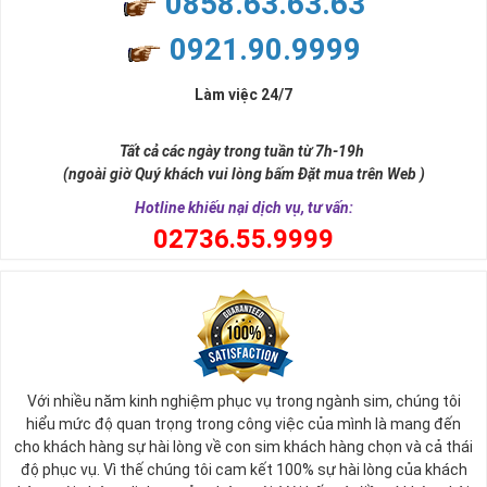
0858.63.63.63
và tính hai mặt. Số 2 thúc giục chúng ta lựa chọn, dựa vào những
phán đoán của bản thân. Con số này có thể ám chỉ ngã ba cuộc
0921.90.9999
đời, nơi bạn phải đưa ra những quyết định quan trọng.
Làm việc 24/7
Tất cả các ngày trong tuần từ 7h-19h
(ngoài giờ Quý khách vui lòng bấm Đặt mua trên Web )
Hotline khiếu nại dịch vụ, tư vấn:
0
2736.55.9999
Ý nghĩa sim tứ quý 2
Với nhiều năm kinh nghiệm phục vụ trong ngành sim, chúng tôi
Theo quan niệm phong thủy
hiểu mức độ quan trọng trong công việc của mình là mang đến
Số 2 tượng trưng cho sự cân bằng, hài hòa của âm dương và đất
cho khách hàng sự hài lòng về con sim khách hàng chọn và cả thái
trời. Sự cân bằng này giúp cho mọi việc đều thuận lợi và mang lại
độ phục vụ. Vì thế chúng tôi cam kết 100% sự hài lòng của khách
nhiều may mắn trong cuộc sống và kinh doanh.