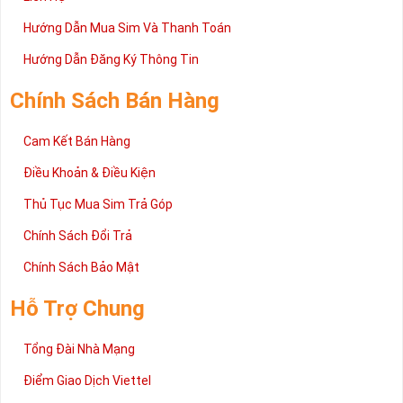
có thể đến trực tiếp địa chỉ Cty để nhận sim.
Hướng Dẫn Mua Sim Và Thanh Toán
Trên đây là những chia sẻ chi tiết về dòng sim số đẹp Tứ Quý
2 đang được rất nhiều khách hàng tin tưởng lựa chọn trên thị
Hướng Dẫn Đăng Ký Thông Tin
trường sim số hiện nay. Hy vọng với những thông tin được cung
cấp trong bài viết này sẽ giúp bạn hiểu rõ ý nghĩa và các bước đặt
Chính Sách Bán Hàng
mua sim số tại Sim Tiền Giang nhanh chóng nhất.
Chúc quý khách tìm được chiếc sim Tứ quý 2 như ý!
Cam Kết Bán Hàng
Xin cám ơn và hân hạnh được phục vụ!
Điều Khoản & Điều Kiện
Thủ Tục Mua Sim Trả Góp
Chính Sách Đổi Trả
Chính Sách Bảo Mật
Hỗ Trợ Chung
Tổng Đài Nhà Mạng
Điểm Giao Dịch Viettel