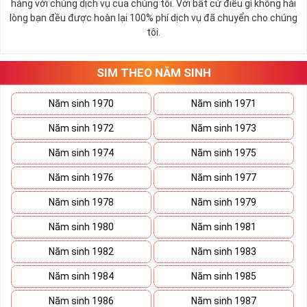
hàng với chúng dịch vụ của chúng tôi. Với bất cứ điều gì không hài
Số 2 còn biểu trưng cho lòng tốt, sự ổn định và tính hai mặt của
lòng bạn đều được hoàn lại 100% phí dịch vụ đã chuyển cho chúng
mọi vấn đề. Số 2 giúp cho họ có được sự lựa chọn, để đưa ra
tôi.
những hướng giải quyết đúng đắn nhắt.
Tất cả những ý trên đều nói lên số 2 là con số vô cùng đẹp, khi bộ
tứ 2 cùng xuất hiện trong một dãy số sim càng giúp cho ý nghĩa
SIM THEO NĂM SINH
sim tứ quý
tăng lên gấp bội. Sở hữu sim Tứ Quý 2 giúp khích lệ tinh
thần người sở hữu là không sợ bất cứ điều gì mà hãy cứ làm thì
Năm sinh 1970
Năm sinh 1971
mọi điều tốt đẹp và may mắn ắt sẽ đến.
Năm sinh 1972
Năm sinh 1973
Lợi ích sim Tứ Quý 2 mang lại là gì?
Năm sinh 1974
Năm sinh 1975
Năm sinh 1976
Năm sinh 1977
Năm sinh 1978
Năm sinh 1979
Năm sinh 1980
Năm sinh 1981
Năm sinh 1982
Năm sinh 1983
Năm sinh 1984
Năm sinh 1985
Năm sinh 1986
Năm sinh 1987