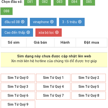
Chọn đầu số:
081
082
083
084
085
088
đầu số 08
vinaphone
3 - 5 triệu
Cao đến thấp
xóa bộ lọc
Số sim
Giá bán
Hành
Đặt mua
Sim dạng
này chưa được cập nhật lên web
Xin mời liên hệ hotline của chúng tôi để được trợ giúp
Sim Tứ Quý 0
Sim Tứ Quý 1
Sim Tứ Quý 2
Sim Tứ Quý 3
Sim Tứ Quý 4
Sim Tứ Quý 5
Sim Tứ Quý 6
Sim Tứ Quý 7
Sim Tứ Quý 8
Sim Tứ Quý 9