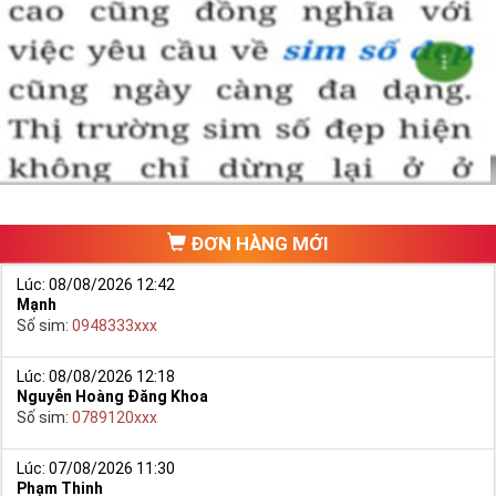
tín chất lượng.
Chọn mua sim số đẹp thường mất nhiều thời gian ở khoản lựa số,
một số phải vừa đẹp, vừa tốt về phong thủy thì mới là sim hoàn
hảo. Vậy phải làm sao?
- Cách nhanh nhất để chọn mua được Sim Tứ Quý 2 là bạn vào
trang chủ của Sim Tiền Giang, chọn mục “
Sim giảm giá
“ ở ngay đầu
trang chủ. Đây là danh sách sim được đại lý giảm giá vì một số lý
do nên bạn có thể chọn mua được số đẹp lại có giá cực rẻ nữa.
Ngoài ra quý khách chưa ưng ý về Sim Tứ Quý 2 có cũng thể tham
ĐƠN HÀNG MỚI
khảo thêm Sim Vinaphone,Sim Gmobile,
Sim Tứ Quý Giữa
..
Lúc: 08/08/2026 12:42
Mạnh
Số sim:
0948333xxx
Lúc: 08/08/2026 12:18
Nguyễn Hoàng Đăng Khoa
Số sim:
0789120xxx
Lúc: 07/08/2026 11:30
Phạm Thinh