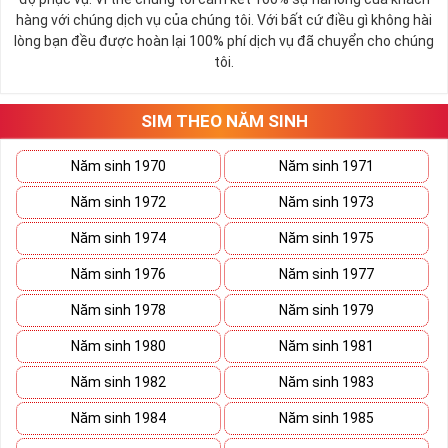
nhiều may mắn trong cuộc sống và kinh doanh.
hàng với chúng dịch vụ của chúng tôi. Với bất cứ điều gì không hài
Số 2 còn biểu trưng cho lòng tốt, sự ổn định và tính hai mặt của
lòng bạn đều được hoàn lại 100% phí dịch vụ đã chuyển cho chúng
mọi vấn đề. Số 2 giúp cho họ có được sự lựa chọn, để đưa ra
tôi.
những hướng giải quyết đúng đắn nhắt.
Tất cả những ý trên đều nói lên số 2 là con số vô cùng đẹp, khi bộ
tứ 2 cùng xuất hiện trong một dãy số sim càng giúp cho ý nghĩa
SIM THEO NĂM SINH
sim tứ quý
tăng lên gấp bội. Sở hữu sim Tứ Quý 2 giúp khích lệ tinh
thần người sở hữu là không sợ bất cứ điều gì mà hãy cứ làm thì
Năm sinh 1970
Năm sinh 1971
mọi điều tốt đẹp và may mắn ắt sẽ đến.
Năm sinh 1972
Năm sinh 1973
Lợi ích sim Tứ Quý 2 mang lại là gì?
Năm sinh 1974
Năm sinh 1975
Năm sinh 1976
Năm sinh 1977
Năm sinh 1978
Năm sinh 1979
Năm sinh 1980
Năm sinh 1981
Năm sinh 1982
Năm sinh 1983
Năm sinh 1984
Năm sinh 1985