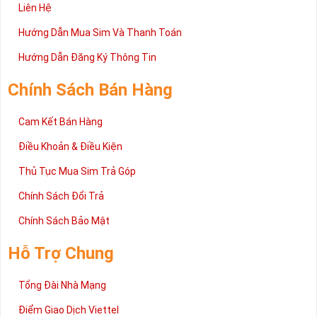
Tứ Quý 2 gọi ngay vào Hotline:0981.63.63.63 để đặt mua sim, hoặc
Liên Hệ
có thể đến trực tiếp địa chỉ Cty để nhận sim.
Hướng Dẫn Mua Sim Và Thanh Toán
Trên đây là những chia sẻ chi tiết về dòng sim số đẹp Tứ Quý
2 đang được rất nhiều khách hàng tin tưởng lựa chọn trên thị
Hướng Dẫn Đăng Ký Thông Tin
trường sim số hiện nay. Hy vọng với những thông tin được cung
cấp trong bài viết này sẽ giúp bạn hiểu rõ ý nghĩa và các bước đặt
Chính Sách Bán Hàng
mua sim số tại Sim Tiền Giang nhanh chóng nhất.
Chúc quý khách tìm được chiếc sim Tứ quý 2 như ý!
Cam Kết Bán Hàng
Xin cám ơn và hân hạnh được phục vụ!
Điều Khoản & Điều Kiện
Thủ Tục Mua Sim Trả Góp
Chính Sách Đổi Trả
Chính Sách Bảo Mật
Hỗ Trợ Chung
Tổng Đài Nhà Mạng
Điểm Giao Dịch Viettel