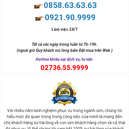
Con số 2 còn tượng trưng cho lòng tốt, sự cân bằng, tế nhị, ổn định
0858.63.63.63
và tính hai mặt. Số 2 thúc giục chúng ta lựa chọn, dựa vào những
phán đoán của bản thân. Con số này có thể ám chỉ ngã ba cuộc
0921.90.9999
đời, nơi bạn phải đưa ra những quyết định quan trọng.
Làm việc 24/7
Tất cả các ngày trong tuần từ 7h-19h
(ngoài giờ Quý khách vui lòng bấm Đặt mua trên Web )
Hotline khiếu nại dịch vụ, tư vấn:
0
2736.55.9999
Ý nghĩa sim tứ quý 2
Với nhiều năm kinh nghiệm phục vụ trong ngành sim, chúng tôi
Theo quan niệm phong thủy
hiểu mức độ quan trọng trong công việc của mình là mang đến
Số 2 tượng trưng cho sự cân bằng, hài hòa của âm dương và đất
cho khách hàng sự hài lòng về con sim khách hàng chọn và cả thái
trời. Sự cân bằng này giúp cho mọi việc đều thuận lợi và mang lại
độ phục vụ. Vì thế chúng tôi cam kết 100% sự hài lòng của khách