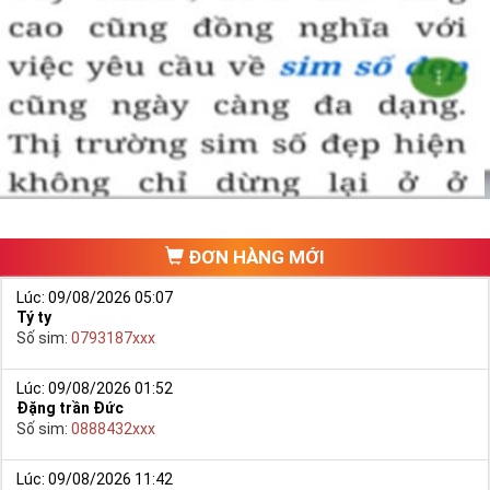
Sim Tiền Giang là đơn vị cung cấp
sim số đẹp
Tứ Quý, sim giá rẻ uy
tín chất lượng.
Chọn mua sim số đẹp thường mất nhiều thời gian ở khoản lựa số,
một số phải vừa đẹp, vừa tốt về phong thủy thì mới là sim hoàn
hảo. Vậy phải làm sao?
- Cách nhanh nhất để chọn mua được Sim Tứ Quý 2 là bạn vào
trang chủ của Sim Tiền Giang, chọn mục “
Sim giảm giá
“ ở ngay đầu
trang chủ. Đây là danh sách sim được đại lý giảm giá vì một số lý
do nên bạn có thể chọn mua được số đẹp lại có giá cực rẻ nữa.
Ngoài ra quý khách chưa ưng ý về Sim Tứ Quý 2 có cũng thể tham
ĐƠN HÀNG MỚI
khảo thêm Sim Vinaphone,Sim Gmobile,
Sim Tứ Quý Giữa
..
Lúc: 09/08/2026 05:07
Tý ty
Số sim:
0793187xxx
Lúc: 09/08/2026 01:52
Đặng trần Đức
Số sim:
0888432xxx
Lúc: 09/08/2026 11:42