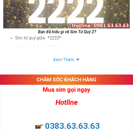
Bạn đã hiểu gì về Sim Tứ Quý 2?
Sim tứ quý giữa: *2222*
Sim tứ quý đuôi: *2222
Sim tứ quý kép: *88882222
Xem Thêm
Sim số đẹp Tứ Quý 2 hay bất kỳ dòng sim số đẹp nào đều
được định giá khác nhau phụ thuộc vào đầu số, nhà mạng cũng
như sự sắp xếp của các con số trong sim.
CHĂM SÓC KHÁCH HÀNG
Mua sim gọi ngay
Ý nghĩa sim tứ quý 2
Hotline
Theo quan niệm dân gian
Trong dân gian, con số 2 được coi là con số may mắn, nó tượng
trưng cho sự có đôi có cặp của hạnh phúc lứa đôi.
Là con số luôn mang lại những điều viên mãn, suôn sẻ và mang lại
0383.63.63.63
nhiều thành công, thăng tiến hơn.