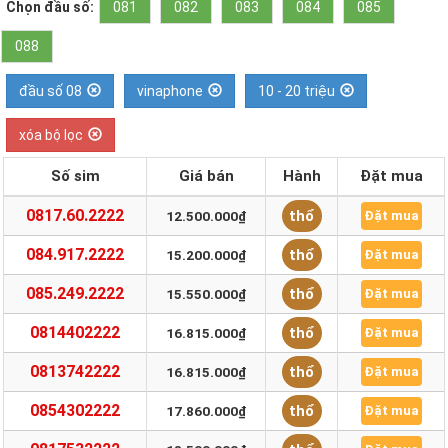
Chọn đầu số:
081
082
083
084
085
088
đầu số 08
vinaphone
10 - 20 triệu
xóa bộ lọc
Số sim
Giá bán
Hành
Đặt mua
0817.60.2222
thổ
12.500.000₫
Đặt mua
084.917.2222
thổ
15.200.000₫
Đặt mua
085.249.2222
thổ
15.550.000₫
Đặt mua
0814402222
thổ
16.815.000₫
Đặt mua
0813742222
thổ
16.815.000₫
Đặt mua
0854302222
thổ
17.860.000₫
Đặt mua