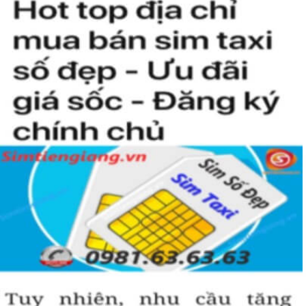
chỉ luôn gặp những may mắn và thành công mà nó còn giúp thể
hiện “Đẳng Cấp” của người chơi sim. Không phải ai cũng có đủ điều
kiện để sở hữu một sim tứ quý 2 này, bởi vậy chỉ cần nhìn vào
người khác cũng sẽ biết được vị trí của bạn trong xã hội là như thế
nào rồi?
Hướng dẫn mua Sim Tứ Quý 2 tại
Simtiengiang.vn.