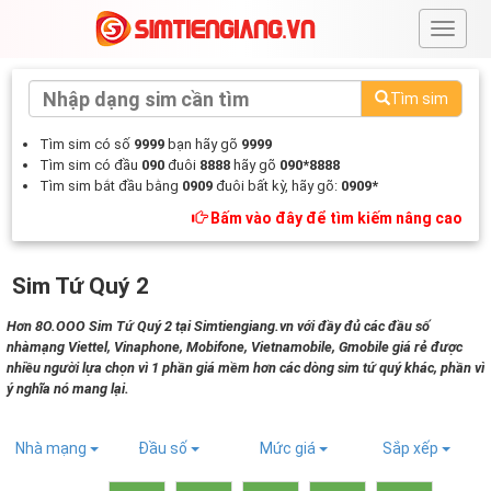
#
Tìm sim
Tìm sim có số
9999
bạn hãy gõ
9999
Tìm sim có đầu
090
đuôi
8888
hãy gõ
090*8888
Tìm sim bắt đầu bằng
0909
đuôi bất kỳ, hãy gõ:
0909*
Bấm vào đây để tìm kiếm nâng cao
Sim Tứ Quý 2
Hơn 8O.OOO Sim Tứ Quý 2 tại Simtiengiang.vn với đầy đủ các đầu số
nhàmạng Viettel, Vinaphone, Mobifone, Vietnamobile, Gmobile giá rẻ được
nhiều người lựa chọn vì 1 phần giá mềm hơn các dòng sim tứ quý khác, phần vì
ý nghĩa nó mang lại.
Nhà mạng
Đầu số
Mức giá
Sắp xếp