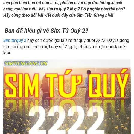
nên phổ biến hơn rất nhiều rồi, phổ biến với mọi đối tượng khách
hàng, mọi lứa tuổi. Vậy sim tứ quý 2 là gì? Có ý nghĩa như thế nào?
Hãy cùng theo dõi bài viết dưới đây của Sim Tiền Giang nhé!
Bạn đã hiểu gì về Sim Tứ Quý 2?
Sim tứ quý 2
hay còn được gọi là sim tứ quý đuôi 2222. Đây là dòng
sim số đẹp có chứa một dãy số 2 lặp lại 4 lần và được chia làm 3
loại: