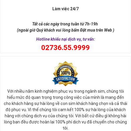
Làm việc 24/7
Tất cả các ngày trong tuần từ 7h-19h
(ngoài giờ Quý khách vui lòng bấm Đặt mua trên Web )
Hotline khiếu nại dịch vụ, tư vấn:
0
2736.55.9999
Ý nghĩa sim tứ quý 2
Với nhiều năm kinh nghiệm phục vụ trong ngành sim, chúng tôi
Theo quan niệm phong thủy
hiểu mức độ quan trọng trong công việc của mình là mang đến
Số 2 tượng trưng cho sự cân bằng, hài hòa của âm dương và đất
cho khách hàng sự hài lòng về con sim khách hàng chọn và cả thái
trời. Sự cân bằng này giúp cho mọi việc đều thuận lợi và mang lại
độ phục vụ. Vì thế chúng tôi cam kết 100% sự hài lòng của khách
nhiều may mắn trong cuộc sống và kinh doanh.
hàng với chúng dịch vụ của chúng tôi. Với bất cứ điều gì không hài
Số 2 còn biểu trưng cho lòng tốt, sự ổn định và tính hai mặt của
lòng bạn đều được hoàn lại 100% phí dịch vụ đã chuyển cho chúng
mọi vấn đề. Số 2 giúp cho họ có được sự lựa chọn, để đưa ra
tôi.