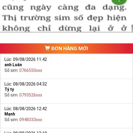
một số phải vừa đẹp, vừa tốt về phong thủy thì mới là sim hoàn
hảo. Vậy phải làm sao?
- Cách nhanh nhất để chọn mua được Sim Tứ Quý 2 là bạn vào
trang chủ của Sim Tiền Giang, chọn mục “
Sim giảm giá
“ ở ngay đầu
trang chủ. Đây là danh sách sim được đại lý giảm giá vì một số lý
do nên bạn có thể chọn mua được số đẹp lại có giá cực rẻ nữa.
Ngoài ra quý khách chưa ưng ý về Sim Tứ Quý 2 có cũng thể tham
ĐƠN HÀNG MỚI
khảo thêm Sim Vinaphone,Sim Gmobile,
Sim Tứ Quý Giữa
..
Lúc: 09/08/2026 11:42
anh Luân
Số sim:
0766550xxx
Lúc: 08/08/2026 04:32
Tý ty
Số sim:
0793526xxx
Lúc: 08/08/2026 12:42
Mạnh
Số sim:
0948333xxx