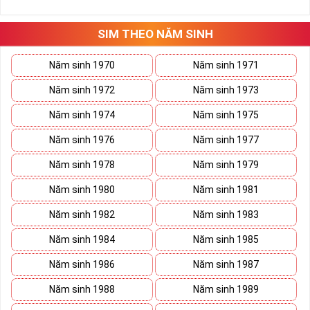
những hướng giải quyết đúng đắn nhắt.
Tất cả những ý trên đều nói lên số 2 là con số vô cùng đẹp, khi bộ
tứ 2 cùng xuất hiện trong một dãy số sim càng giúp cho ý nghĩa
SIM THEO NĂM SINH
sim tứ quý
tăng lên gấp bội. Sở hữu sim Tứ Quý 2 giúp khích lệ tinh
thần người sở hữu là không sợ bất cứ điều gì mà hãy cứ làm thì
Năm sinh 1970
Năm sinh 1971
mọi điều tốt đẹp và may mắn ắt sẽ đến.
Năm sinh 1972
Năm sinh 1973
Lợi ích sim Tứ Quý 2 mang lại là gì?
Năm sinh 1974
Năm sinh 1975
Năm sinh 1976
Năm sinh 1977
Năm sinh 1978
Năm sinh 1979
Năm sinh 1980
Năm sinh 1981
Năm sinh 1982
Năm sinh 1983
Năm sinh 1984
Năm sinh 1985
Năm sinh 1986
Năm sinh 1987
Năm sinh 1988
Năm sinh 1989