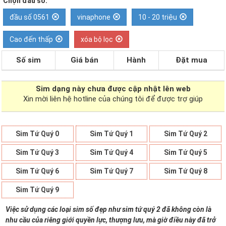
Chọn đầu số:
đầu số 0561
vinaphone
10 - 20 triệu
Cao đến thấp
xóa bộ lọc
Số sim
Giá bán
Hành
Đặt mua
Sim dạng
này chưa được cập nhật lên web
Xin mời liên hệ hotline của chúng tôi để được trợ giúp
Sim Tứ Quý 0
Sim Tứ Quý 1
Sim Tứ Quý 2
Sim Tứ Quý 3
Sim Tứ Quý 4
Sim Tứ Quý 5
Sim Tứ Quý 6
Sim Tứ Quý 7
Sim Tứ Quý 8
Sim Tứ Quý 9
Việc sử dụng các loại sim số đẹp như sim tứ quý 2 đã không còn là
nhu cầu của riêng giới quyền lực, thượng lưu, mà giờ điều này đã trở