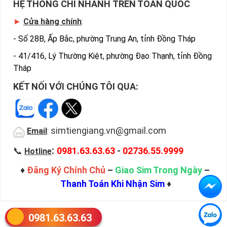
HỆ THỐNG CHI NHÁNH TRÊN TOÀN QUỐC
►
Cửa hàng chính
:
-
Số 28B, Ấp Bắc, phường Trung An, tỉnh Đồng Tháp
-
41/416, Lý Thường Kiệt, phường Đạo Thạnh, tỉnh Đồng
Tháp
KẾT NỐI VỚI CHÚNG TÔI QUA:
simtiengiang.vn@gmail.com
Email
:
:
📞
0981.63.63.63
-
02736.55.9999
Hotline
♦
Đăng Ký Chính Chủ
–
Giao Sim Trong Ngày
–
Thanh Toán Khi Nhận Sim
♦
0981.63.63.63