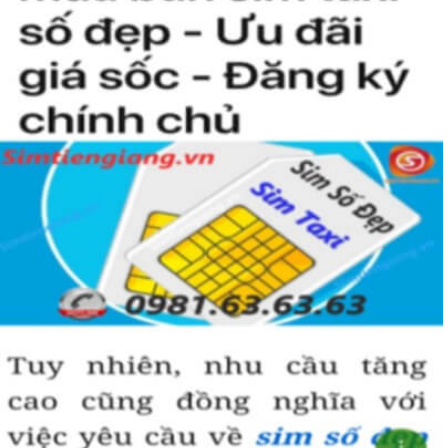
người khác cũng sẽ biết được vị trí của bạn trong xã hội là như thế
nào rồi?
Hướng dẫn mua Sim Tứ Quý 2 tại
Simtiengiang.vn.
Sim Tiền Giang là đơn vị cung cấp
sim số đẹp
Tứ Quý, sim giá rẻ uy
tín chất lượng.
Chọn mua sim số đẹp thường mất nhiều thời gian ở khoản lựa số,