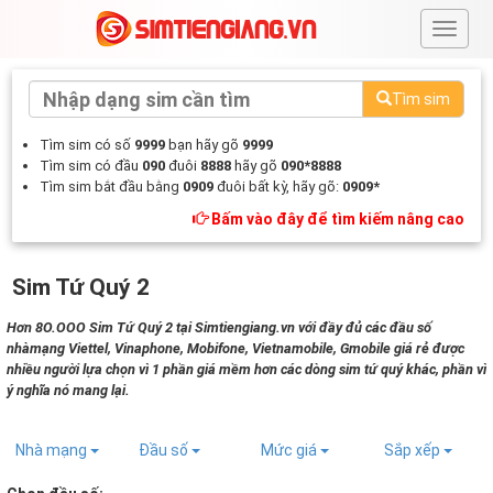
#
Tìm sim
Tìm sim có số
9999
bạn hãy gõ
9999
Tìm sim có đầu
090
đuôi
8888
hãy gõ
090*8888
Tìm sim bắt đầu bằng
0909
đuôi bất kỳ, hãy gõ:
0909*
Bấm vào đây để tìm kiếm nâng cao
Sim Tứ Quý 2
Hơn 8O.OOO Sim Tứ Quý 2 tại Simtiengiang.vn với đầy đủ các đầu số
nhàmạng Viettel, Vinaphone, Mobifone, Vietnamobile, Gmobile giá rẻ được
nhiều người lựa chọn vì 1 phần giá mềm hơn các dòng sim tứ quý khác, phần vì
ý nghĩa nó mang lại.
Nhà mạng
Đầu số
Mức giá
Sắp xếp