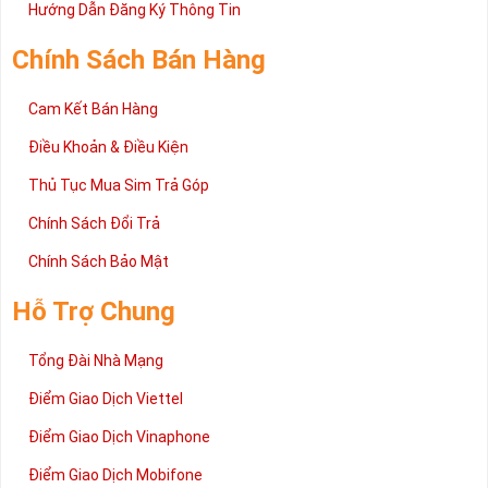
2 đang được rất nhiều khách hàng tin tưởng lựa chọn trên thị
Hướng Dẫn Đăng Ký Thông Tin
trường sim số hiện nay. Hy vọng với những thông tin được cung
cấp trong bài viết này sẽ giúp bạn hiểu rõ ý nghĩa và các bước đặt
Chính Sách Bán Hàng
mua sim số tại Sim Tiền Giang nhanh chóng nhất.
Chúc quý khách tìm được chiếc sim Tứ quý 2 như ý!
Cam Kết Bán Hàng
Xin cám ơn và hân hạnh được phục vụ!
Điều Khoản & Điều Kiện
Thủ Tục Mua Sim Trả Góp
Chính Sách Đổi Trả
Chính Sách Bảo Mật
Hỗ Trợ Chung
Tổng Đài Nhà Mạng
Điểm Giao Dịch Viettel
Điểm Giao Dịch Vinaphone
Điểm Giao Dịch Mobifone