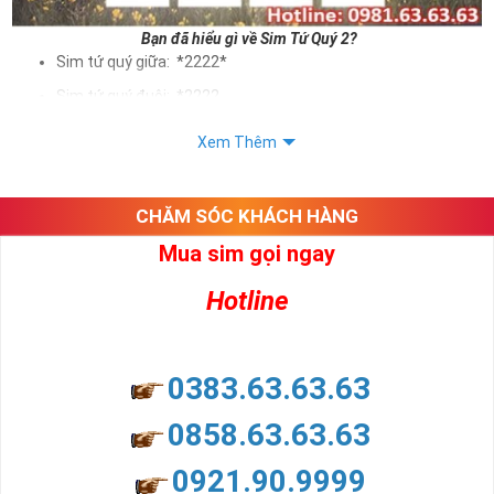
Bạn đã hiểu gì về Sim Tứ Quý 2?
Sim tứ quý giữa: *2222*
Sim tứ quý đuôi: *2222
Sim tứ quý kép: *88882222
Xem Thêm
Sim số đẹp Tứ Quý 2 hay bất kỳ dòng sim số đẹp nào đều
được định giá khác nhau phụ thuộc vào đầu số, nhà mạng cũng
như sự sắp xếp của các con số trong sim.
CHĂM SÓC KHÁCH HÀNG
Mua sim gọi ngay
Ý nghĩa sim tứ quý 2
Hotline
Theo quan niệm dân gian
Trong dân gian, con số 2 được coi là con số may mắn, nó tượng
trưng cho sự có đôi có cặp của hạnh phúc lứa đôi.
Là con số luôn mang lại những điều viên mãn, suôn sẻ và mang lại
0383.63.63.63
nhiều thành công, thăng tiến hơn.
Con số 2 còn tượng trưng cho lòng tốt, sự cân bằng, tế nhị, ổn định
0858.63.63.63
và tính hai mặt. Số 2 thúc giục chúng ta lựa chọn, dựa vào những
phán đoán của bản thân. Con số này có thể ám chỉ ngã ba cuộc
0921.90.9999
đời, nơi bạn phải đưa ra những quyết định quan trọng.