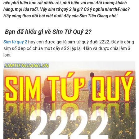
nên phổ biến hơn rất nhiều rồi, phổ biến với mọi đối tượng khách
hàng, mọi lứa tuổi. Vậy sim tứ quý 2 là gì? Có ý nghĩa như thế nào?
Hãy cùng theo dõi bài viết dưới đây của Sim Tiền Giang nhé!
Bạn đã hiểu gì về Sim Tứ Quý 2?
Sim tứ quý 2
hay còn được gọi là sim tứ quý đuôi 2222. Đây là dòng
sim số đẹp có chứa một dãy số 2 lặp lại 4 lần và được chia làm 3
loại: