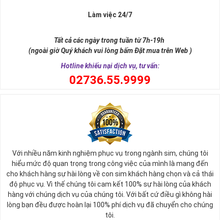
Làm việc 24/7
Tất cả các ngày trong tuần từ 7h-19h
(ngoài giờ Quý khách vui lòng bấm Đặt mua trên Web )
Hotline khiếu nại dịch vụ, tư vấn:
0
2736.55.9999
Ý nghĩa sim tứ quý 2
Với nhiều năm kinh nghiệm phục vụ trong ngành sim, chúng tôi
Theo quan niệm phong thủy
hiểu mức độ quan trọng trong công việc của mình là mang đến
Số 2 tượng trưng cho sự cân bằng, hài hòa của âm dương và đất
cho khách hàng sự hài lòng về con sim khách hàng chọn và cả thái
trời. Sự cân bằng này giúp cho mọi việc đều thuận lợi và mang lại
độ phục vụ. Vì thế chúng tôi cam kết 100% sự hài lòng của khách
nhiều may mắn trong cuộc sống và kinh doanh.
hàng với chúng dịch vụ của chúng tôi. Với bất cứ điều gì không hài
Số 2 còn biểu trưng cho lòng tốt, sự ổn định và tính hai mặt của
lòng bạn đều được hoàn lại 100% phí dịch vụ đã chuyển cho chúng
mọi vấn đề. Số 2 giúp cho họ có được sự lựa chọn, để đưa ra
tôi.