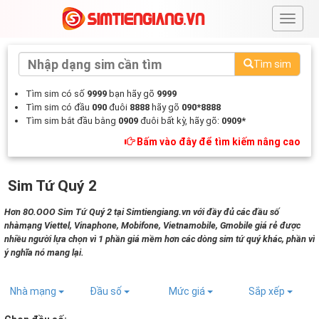
#
Tìm sim
Tìm sim có số
9999
bạn hãy gõ
9999
Tìm sim có đầu
090
đuôi
8888
hãy gõ
090*8888
Tìm sim bắt đầu bằng
0909
đuôi bất kỳ, hãy gõ:
0909*
Bấm vào đây để tìm kiếm nâng cao
Sim Tứ Quý 2
Hơn 8O.OOO Sim Tứ Quý 2 tại Simtiengiang.vn với đầy đủ các đầu số
nhàmạng Viettel, Vinaphone, Mobifone, Vietnamobile, Gmobile giá rẻ được
nhiều người lựa chọn vì 1 phần giá mềm hơn các dòng sim tứ quý khác, phần vì
ý nghĩa nó mang lại.
Nhà mạng
Đầu số
Mức giá
Sắp xếp