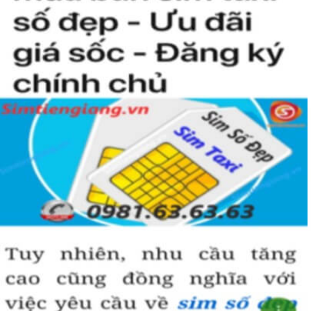
người khác cũng sẽ biết được vị trí của bạn trong xã hội là như thế
nào rồi?
Hướng dẫn mua Sim Tứ Quý 2 tại
Simtiengiang.vn.
Sim Tiền Giang là đơn vị cung cấp
sim số đẹp
Tứ Quý, sim giá rẻ uy
tín chất lượng.
Chọn mua sim số đẹp thường mất nhiều thời gian ở khoản lựa số,