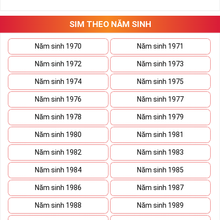
những hướng giải quyết đúng đắn nhắt.
Tất cả những ý trên đều nói lên số 2 là con số vô cùng đẹp, khi bộ
tứ 2 cùng xuất hiện trong một dãy số sim càng giúp cho ý nghĩa
SIM THEO NĂM SINH
sim tứ quý
tăng lên gấp bội. Sở hữu sim Tứ Quý 2 giúp khích lệ tinh
thần người sở hữu là không sợ bất cứ điều gì mà hãy cứ làm thì
Năm sinh 1970
Năm sinh 1971
mọi điều tốt đẹp và may mắn ắt sẽ đến.
Năm sinh 1972
Năm sinh 1973
Lợi ích sim Tứ Quý 2 mang lại là gì?
Năm sinh 1974
Năm sinh 1975
Năm sinh 1976
Năm sinh 1977
Năm sinh 1978
Năm sinh 1979
Năm sinh 1980
Năm sinh 1981
Năm sinh 1982
Năm sinh 1983
Năm sinh 1984
Năm sinh 1985
Năm sinh 1986
Năm sinh 1987
Năm sinh 1988
Năm sinh 1989