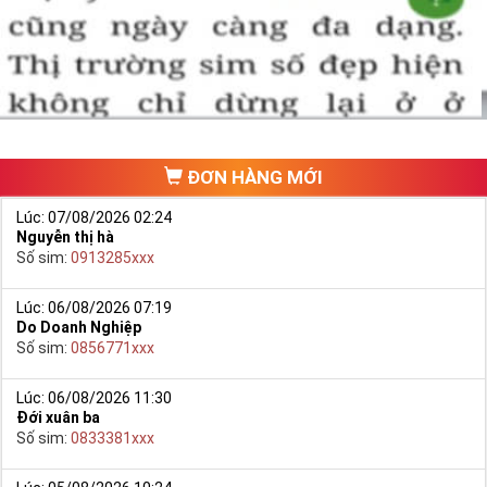
một số phải vừa đẹp, vừa tốt về phong thủy thì mới là sim hoàn
hảo. Vậy phải làm sao?
- Cách nhanh nhất để chọn mua được Sim Tứ Quý 2 là bạn vào
trang chủ của Sim Tiền Giang, chọn mục “
Sim giảm giá
“ ở ngay đầu
trang chủ. Đây là danh sách sim được đại lý giảm giá vì một số lý
do nên bạn có thể chọn mua được số đẹp lại có giá cực rẻ nữa.
Ngoài ra quý khách chưa ưng ý về Sim Tứ Quý 2 có cũng thể tham
ĐƠN HÀNG MỚI
khảo thêm Sim Vinaphone,Sim Gmobile,
Sim Tứ Quý Giữa
..
Lúc: 07/08/2026 02:24
Nguyễn thị hà
Số sim:
0913285xxx
Lúc: 06/08/2026 07:19
Do Doanh Nghiệp
Số sim:
0856771xxx
Lúc: 06/08/2026 11:30
Đới xuân ba
Số sim:
0833381xxx