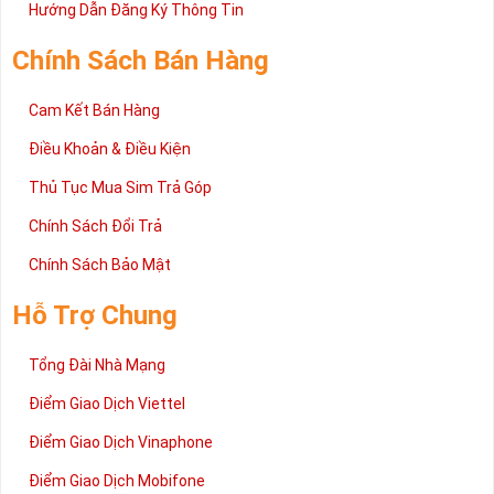
2 đang được rất nhiều khách hàng tin tưởng lựa chọn trên thị
Hướng Dẫn Đăng Ký Thông Tin
trường sim số hiện nay. Hy vọng với những thông tin được cung
cấp trong bài viết này sẽ giúp bạn hiểu rõ ý nghĩa và các bước đặt
Chính Sách Bán Hàng
mua sim số tại Sim Tiền Giang nhanh chóng nhất.
Chúc quý khách tìm được chiếc sim Tứ quý 2 như ý!
Cam Kết Bán Hàng
Xin cám ơn và hân hạnh được phục vụ!
Điều Khoản & Điều Kiện
Thủ Tục Mua Sim Trả Góp
Chính Sách Đổi Trả
Chính Sách Bảo Mật
Hỗ Trợ Chung
Tổng Đài Nhà Mạng
Điểm Giao Dịch Viettel
Điểm Giao Dịch Vinaphone
Điểm Giao Dịch Mobifone