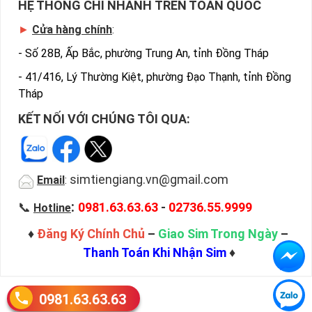
HỆ THỐNG CHI NHÁNH TRÊN TOÀN QUỐC
►
Cửa hàng chính
:
-
Số 28B, Ấp Bắc, phường Trung An, tỉnh Đồng Tháp
-
41/416, Lý Thường Kiệt, phường Đạo Thạnh, tỉnh Đồng
Tháp
KẾT NỐI VỚI CHÚNG TÔI QUA:
simtiengiang.vn@gmail.com
Email
:
:
📞
0981.63.63.63
-
02736.55.9999
Hotline
♦
Đăng Ký Chính Chủ
–
Giao Sim Trong Ngày
–
Thanh Toán Khi Nhận Sim
♦
0981.63.63.63