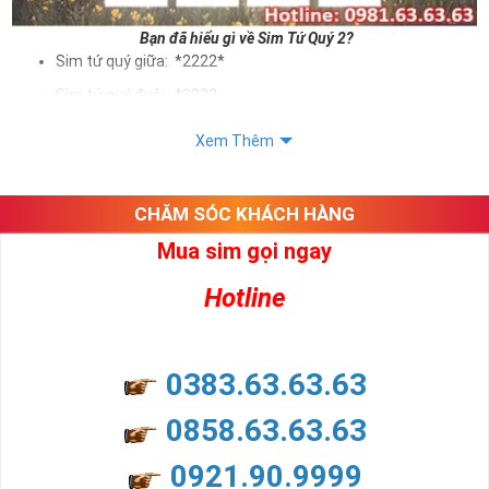
Bạn đã hiểu gì về Sim Tứ Quý 2?
Sim tứ quý giữa: *2222*
Sim tứ quý đuôi: *2222
Sim tứ quý kép: *88882222
Xem Thêm
Sim số đẹp Tứ Quý 2 hay bất kỳ dòng sim số đẹp nào đều
được định giá khác nhau phụ thuộc vào đầu số, nhà mạng cũng
như sự sắp xếp của các con số trong sim.
CHĂM SÓC KHÁCH HÀNG
Mua sim gọi ngay
Ý nghĩa sim tứ quý 2
Hotline
Theo quan niệm dân gian
Trong dân gian, con số 2 được coi là con số may mắn, nó tượng
trưng cho sự có đôi có cặp của hạnh phúc lứa đôi.
Là con số luôn mang lại những điều viên mãn, suôn sẻ và mang lại
0383.63.63.63
nhiều thành công, thăng tiến hơn.
Con số 2 còn tượng trưng cho lòng tốt, sự cân bằng, tế nhị, ổn định
0858.63.63.63
và tính hai mặt. Số 2 thúc giục chúng ta lựa chọn, dựa vào những
phán đoán của bản thân. Con số này có thể ám chỉ ngã ba cuộc
0921.90.9999
đời, nơi bạn phải đưa ra những quyết định quan trọng.