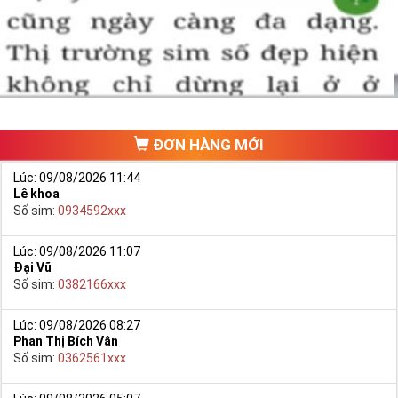
một số phải vừa đẹp, vừa tốt về phong thủy thì mới là sim hoàn
hảo. Vậy phải làm sao?
- Cách nhanh nhất để chọn mua được Sim Tứ Quý 2 là bạn vào
trang chủ của Sim Tiền Giang, chọn mục “
Sim giảm giá
“ ở ngay đầu
trang chủ. Đây là danh sách sim được đại lý giảm giá vì một số lý
do nên bạn có thể chọn mua được số đẹp lại có giá cực rẻ nữa.
Ngoài ra quý khách chưa ưng ý về Sim Tứ Quý 2 có cũng thể tham
ĐƠN HÀNG MỚI
khảo thêm Sim Vinaphone,Sim Gmobile,
Sim Tứ Quý Giữa
..
Lúc: 09/08/2026 11:44
Lê khoa
Số sim:
0934592xxx
Lúc: 09/08/2026 11:07
Đại Vũ
Số sim:
0382166xxx
Lúc: 09/08/2026 08:27
Phan Thị Bích Vân
Số sim:
0362561xxx