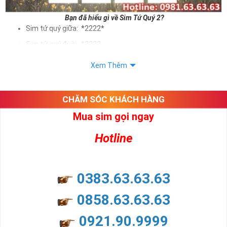
Bạn đã hiểu gì về Sim Tứ Quý 2?
Sim tứ quý giữa: *2222*
Sim tứ quý đuôi: *2222
Sim tứ quý kép: *88882222
Xem Thêm
Sim số đẹp Tứ Quý 2 hay bất kỳ dòng sim số đẹp nào đều
được định giá khác nhau phụ thuộc vào đầu số, nhà mạng cũng
như sự sắp xếp của các con số trong sim.
CHĂM SÓC KHÁCH HÀNG
Mua sim gọi ngay
Ý nghĩa sim tứ quý 2
Hotline
Theo quan niệm dân gian
Trong dân gian, con số 2 được coi là con số may mắn, nó tượng
trưng cho sự có đôi có cặp của hạnh phúc lứa đôi.
Là con số luôn mang lại những điều viên mãn, suôn sẻ và mang lại
0383.63.63.63
nhiều thành công, thăng tiến hơn.
Con số 2 còn tượng trưng cho lòng tốt, sự cân bằng, tế nhị, ổn định
0858.63.63.63
và tính hai mặt. Số 2 thúc giục chúng ta lựa chọn, dựa vào những
phán đoán của bản thân. Con số này có thể ám chỉ ngã ba cuộc
0921.90.9999
đời, nơi bạn phải đưa ra những quyết định quan trọng.