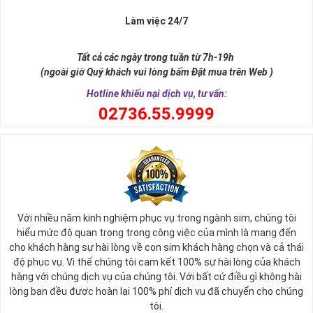
Làm việc 24/7
Tất cả các ngày trong tuần từ 7h-19h
(ngoài giờ Quý khách vui lòng bấm Đặt mua trên Web )
Hotline khiếu nại dịch vụ, tư vấn:
0
2736.55.9999
Ý nghĩa sim tứ quý 2
Với nhiều năm kinh nghiệm phục vụ trong ngành sim, chúng tôi
Theo quan niệm phong thủy
hiểu mức độ quan trọng trong công việc của mình là mang đến
Số 2 tượng trưng cho sự cân bằng, hài hòa của âm dương và đất
cho khách hàng sự hài lòng về con sim khách hàng chọn và cả thái
trời. Sự cân bằng này giúp cho mọi việc đều thuận lợi và mang lại
độ phục vụ. Vì thế chúng tôi cam kết 100% sự hài lòng của khách
nhiều may mắn trong cuộc sống và kinh doanh.
hàng với chúng dịch vụ của chúng tôi. Với bất cứ điều gì không hài
Số 2 còn biểu trưng cho lòng tốt, sự ổn định và tính hai mặt của
lòng bạn đều được hoàn lại 100% phí dịch vụ đã chuyển cho chúng
mọi vấn đề. Số 2 giúp cho họ có được sự lựa chọn, để đưa ra
tôi.