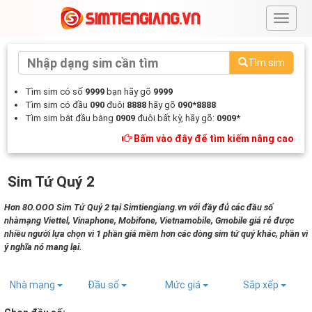
#
Tìm sim
Tìm sim có số
9999
bạn hãy gõ
9999
Tìm sim có đầu
090
đuôi
8888
hãy gõ
090*8888
Tìm sim bắt đầu bằng
0909
đuôi bất kỳ, hãy gõ:
0909*
Bấm vào đây để tìm kiếm nâng cao
Sim Tứ Quý 2
Hơn 8O.OOO Sim Tứ Quý 2 tại Simtiengiang.vn với đầy đủ các đầu số
nhàmạng Viettel, Vinaphone, Mobifone, Vietnamobile, Gmobile giá rẻ được
nhiều người lựa chọn vì 1 phần giá mềm hơn các dòng sim tứ quý khác, phần vì
ý nghĩa nó mang lại.
Nhà mạng
Đầu số
Mức giá
Sắp xếp