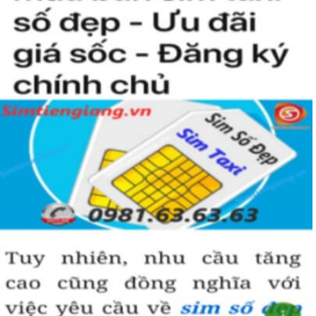
người khác cũng sẽ biết được vị trí của bạn trong xã hội là như thế
nào rồi?
Hướng dẫn mua Sim Tứ Quý 2 tại
Simtiengiang.vn.
Sim Tiền Giang là đơn vị cung cấp
sim số đẹp
Tứ Quý, sim giá rẻ uy
tín chất lượng.
Chọn mua sim số đẹp thường mất nhiều thời gian ở khoản lựa số,