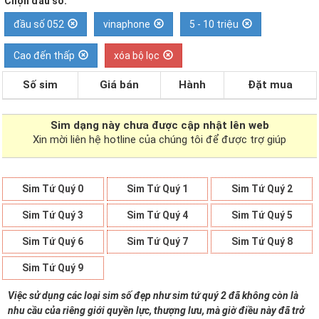
Chọn đầu số:
đầu số 052
vinaphone
5 - 10 triệu
Cao đến thấp
xóa bộ lọc
Số sim
Giá bán
Hành
Đặt mua
Sim dạng
này chưa được cập nhật lên web
Xin mời liên hệ hotline của chúng tôi để được trợ giúp
Sim Tứ Quý 0
Sim Tứ Quý 1
Sim Tứ Quý 2
Sim Tứ Quý 3
Sim Tứ Quý 4
Sim Tứ Quý 5
Sim Tứ Quý 6
Sim Tứ Quý 7
Sim Tứ Quý 8
Sim Tứ Quý 9
Việc sử dụng các loại sim số đẹp như sim tứ quý 2 đã không còn là
nhu cầu của riêng giới quyền lực, thượng lưu, mà giờ điều này đã trở