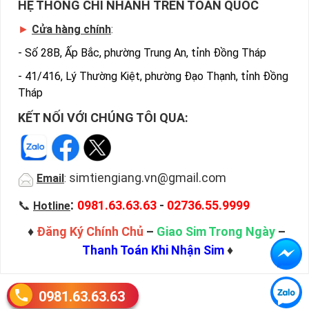
HỆ THỐNG CHI NHÁNH TRÊN TOÀN QUỐC
►
Cửa hàng chính
:
-
Số 28B, Ấp Bắc, phường Trung An, tỉnh Đồng Tháp
-
41/416, Lý Thường Kiệt, phường Đạo Thạnh, tỉnh Đồng
Tháp
KẾT NỐI VỚI CHÚNG TÔI QUA:
simtiengiang.vn@gmail.com
Email
:
:
📞
0981.63.63.63
-
02736.55.9999
Hotline
♦
Đăng Ký Chính Chủ
–
Giao Sim Trong Ngày
–
Thanh Toán Khi Nhận Sim
♦
0981.63.63.63