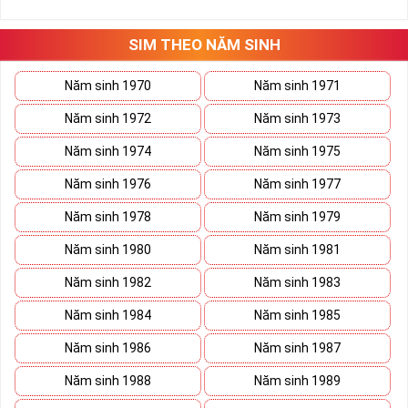
những hướng giải quyết đúng đắn nhắt.
Tất cả những ý trên đều nói lên số 2 là con số vô cùng đẹp, khi bộ
tứ 2 cùng xuất hiện trong một dãy số sim càng giúp cho ý nghĩa
SIM THEO NĂM SINH
sim tứ quý
tăng lên gấp bội. Sở hữu sim Tứ Quý 2 giúp khích lệ tinh
thần người sở hữu là không sợ bất cứ điều gì mà hãy cứ làm thì
Năm sinh 1970
Năm sinh 1971
mọi điều tốt đẹp và may mắn ắt sẽ đến.
Năm sinh 1972
Năm sinh 1973
Lợi ích sim Tứ Quý 2 mang lại là gì?
Năm sinh 1974
Năm sinh 1975
Năm sinh 1976
Năm sinh 1977
Năm sinh 1978
Năm sinh 1979
Năm sinh 1980
Năm sinh 1981
Năm sinh 1982
Năm sinh 1983
Năm sinh 1984
Năm sinh 1985
Năm sinh 1986
Năm sinh 1987
Năm sinh 1988
Năm sinh 1989