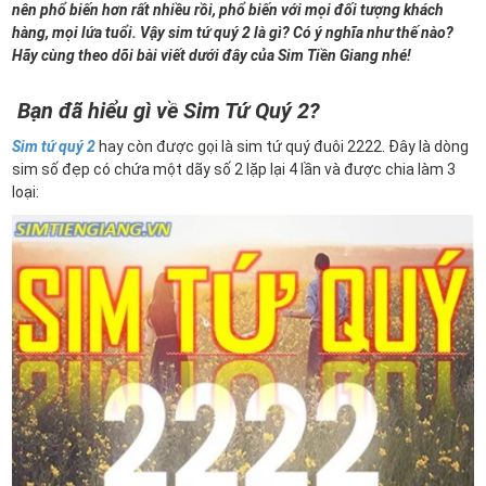
nên phổ biến hơn rất nhiều rồi, phổ biến với mọi đối tượng khách
hàng, mọi lứa tuổi. Vậy sim tứ quý 2 là gì? Có ý nghĩa như thế nào?
Hãy cùng theo dõi bài viết dưới đây của Sim Tiền Giang nhé!
Bạn đã hiểu gì về Sim Tứ Quý 2?
Sim tứ quý 2
hay còn được gọi là sim tứ quý đuôi 2222. Đây là dòng
sim số đẹp có chứa một dãy số 2 lặp lại 4 lần và được chia làm 3
loại: