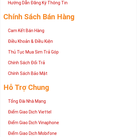
2 đang được rất nhiều khách hàng tin tưởng lựa chọn trên thị
Hướng Dẫn Đăng Ký Thông Tin
trường sim số hiện nay. Hy vọng với những thông tin được cung
cấp trong bài viết này sẽ giúp bạn hiểu rõ ý nghĩa và các bước đặt
Chính Sách Bán Hàng
mua sim số tại Sim Tiền Giang nhanh chóng nhất.
Chúc quý khách tìm được chiếc sim Tứ quý 2 như ý!
Cam Kết Bán Hàng
Xin cám ơn và hân hạnh được phục vụ!
Điều Khoản & Điều Kiện
Thủ Tục Mua Sim Trả Góp
Chính Sách Đổi Trả
Chính Sách Bảo Mật
Hỗ Trợ Chung
Tổng Đài Nhà Mạng
Điểm Giao Dịch Viettel
Điểm Giao Dịch Vinaphone
Điểm Giao Dịch Mobifone