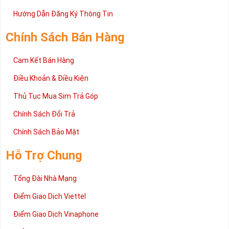
Trên đây là những chia sẻ chi tiết về dòng sim số đẹp Tứ Quý
2 đang được rất nhiều khách hàng tin tưởng lựa chọn trên thị
Hướng Dẫn Đăng Ký Thông Tin
trường sim số hiện nay. Hy vọng với những thông tin được cung
cấp trong bài viết này sẽ giúp bạn hiểu rõ ý nghĩa và các bước đặt
Chính Sách Bán Hàng
mua sim số tại Sim Tiền Giang nhanh chóng nhất.
Chúc quý khách tìm được chiếc sim Tứ quý 2 như ý!
Cam Kết Bán Hàng
Xin cám ơn và hân hạnh được phục vụ!
Điều Khoản & Điều Kiện
Thủ Tục Mua Sim Trả Góp
Chính Sách Đổi Trả
Chính Sách Bảo Mật
Hỗ Trợ Chung
Tổng Đài Nhà Mạng
Điểm Giao Dịch Viettel
Điểm Giao Dịch Vinaphone