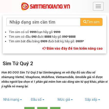
#
Tìm sim
Tìm sim có số
9999
bạn hãy gõ
9999
Tìm sim có đầu
090
đuôi
8888
hãy gõ
090*8888
Tìm sim bắt đầu bằng
0909
đuôi bất kỳ, hãy gõ:
0909*
Bấm vào đây để tìm kiếm nâng cao
Sim Tứ Quý 2
Hơn 8O.OOO Sim Tứ Quý 2 tại Simtiengiang.vn với đầy đủ các đầu số
nhàmạng Viettel, Vinaphone, Mobifone, Vietnamobile, Gmobile giá rẻ được
nhiều người lựa chọn vì 1 phần giá mềm hơn các dòng sim tứ quý khác, phần vì
ý nghĩa nó mang lại.
Nhà mạng
Đầu số
Mức giá
Sắp xếp