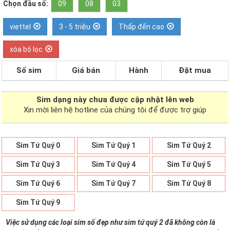
Chọn đầu số:
09
08
03
viettel
3 - 5 triệu
Thấp đến cao
xóa bộ lọc
Số sim
Giá bán
Hành
Đặt mua
Sim dạng
này chưa được cập nhật lên web
Xin mời liên hệ hotline của chúng tôi để được trợ giúp
Sim Tứ Quý 0
Sim Tứ Quý 1
Sim Tứ Quý 2
Sim Tứ Quý 3
Sim Tứ Quý 4
Sim Tứ Quý 5
Sim Tứ Quý 6
Sim Tứ Quý 7
Sim Tứ Quý 8
Sim Tứ Quý 9
Việc sử dụng các loại sim số đẹp như sim tứ quý 2 đã không còn là