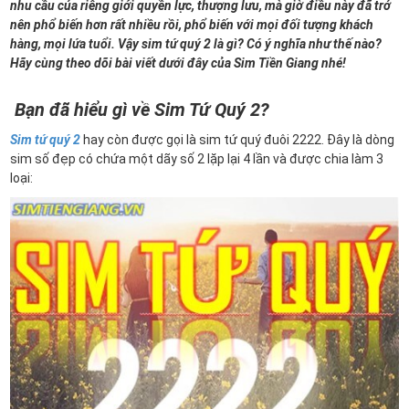
nhu cầu của riêng giới quyền lực, thượng lưu, mà giờ điều này đã trở
nên phổ biến hơn rất nhiều rồi, phổ biến với mọi đối tượng khách
hàng, mọi lứa tuổi. Vậy sim tứ quý 2 là gì? Có ý nghĩa như thế nào?
Hãy cùng theo dõi bài viết dưới đây của Sim Tiền Giang nhé!
Bạn đã hiểu gì về Sim Tứ Quý 2?
Sim tứ quý 2
hay còn được gọi là sim tứ quý đuôi 2222. Đây là dòng
sim số đẹp có chứa một dãy số 2 lặp lại 4 lần và được chia làm 3
loại: