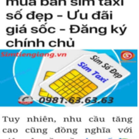
kiện để sở hữu một sim tứ quý 2 này, bởi vậy chỉ cần nhìn vào
người khác cũng sẽ biết được vị trí của bạn trong xã hội là như thế
nào rồi?
Hướng dẫn mua Sim Tứ Quý 2 tại
Simtiengiang.vn.
Sim Tiền Giang là đơn vị cung cấp
sim số đẹp
Tứ Quý, sim giá rẻ uy
tín chất lượng.