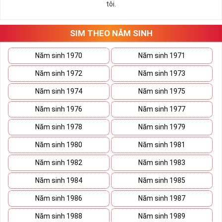
tôi.
những hướng giải quyết đúng đắn nhắt.
Tất cả những ý trên đều nói lên số 2 là con số vô cùng đẹp, khi bộ
tứ 2 cùng xuất hiện trong một dãy số sim càng giúp cho ý nghĩa
SIM THEO NĂM SINH
sim tứ quý
tăng lên gấp bội. Sở hữu sim Tứ Quý 2 giúp khích lệ tinh
thần người sở hữu là không sợ bất cứ điều gì mà hãy cứ làm thì
Năm sinh 1970
Năm sinh 1971
mọi điều tốt đẹp và may mắn ắt sẽ đến.
Năm sinh 1972
Năm sinh 1973
Lợi ích sim Tứ Quý 2 mang lại là gì?
Năm sinh 1974
Năm sinh 1975
Năm sinh 1976
Năm sinh 1977
Năm sinh 1978
Năm sinh 1979
Năm sinh 1980
Năm sinh 1981
Năm sinh 1982
Năm sinh 1983
Năm sinh 1984
Năm sinh 1985
Năm sinh 1986
Năm sinh 1987
Năm sinh 1988
Năm sinh 1989