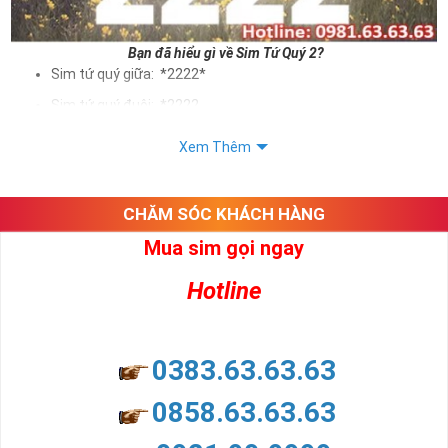
Bạn đã hiểu gì về Sim Tứ Quý 2?
Sim tứ quý giữa: *2222*
Sim tứ quý đuôi: *2222
Sim tứ quý kép: *88882222
Xem Thêm
Sim số đẹp Tứ Quý 2 hay bất kỳ dòng sim số đẹp nào đều
được định giá khác nhau phụ thuộc vào đầu số, nhà mạng cũng
như sự sắp xếp của các con số trong sim.
CHĂM SÓC KHÁCH HÀNG
Mua sim gọi ngay
Ý nghĩa sim tứ quý 2
Hotline
Theo quan niệm dân gian
Trong dân gian, con số 2 được coi là con số may mắn, nó tượng
trưng cho sự có đôi có cặp của hạnh phúc lứa đôi.
Là con số luôn mang lại những điều viên mãn, suôn sẻ và mang lại
0383.63.63.63
nhiều thành công, thăng tiến hơn.
Con số 2 còn tượng trưng cho lòng tốt, sự cân bằng, tế nhị, ổn định
0858.63.63.63
và tính hai mặt. Số 2 thúc giục chúng ta lựa chọn, dựa vào những
phán đoán của bản thân. Con số này có thể ám chỉ ngã ba cuộc