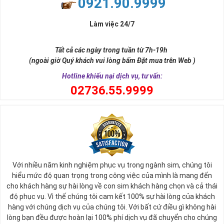
0921.90.9999
đời, nơi bạn phải đưa ra những quyết định quan trọng.
Làm việc 24/7
Tất cả các ngày trong tuần từ 7h-19h
(ngoài giờ Quý khách vui lòng bấm Đặt mua trên Web )
Hotline khiếu nại dịch vụ, tư vấn:
0
2736.55.9999
Ý nghĩa sim tứ quý 2
Với nhiều năm kinh nghiệm phục vụ trong ngành sim, chúng tôi
Theo quan niệm phong thủy
hiểu mức độ quan trọng trong công việc của mình là mang đến
Số 2 tượng trưng cho sự cân bằng, hài hòa của âm dương và đất
cho khách hàng sự hài lòng về con sim khách hàng chọn và cả thái
trời. Sự cân bằng này giúp cho mọi việc đều thuận lợi và mang lại
độ phục vụ. Vì thế chúng tôi cam kết 100% sự hài lòng của khách
nhiều may mắn trong cuộc sống và kinh doanh.
hàng với chúng dịch vụ của chúng tôi. Với bất cứ điều gì không hài
Số 2 còn biểu trưng cho lòng tốt, sự ổn định và tính hai mặt của
lòng bạn đều được hoàn lại 100% phí dịch vụ đã chuyển cho chúng
mọi vấn đề. Số 2 giúp cho họ có được sự lựa chọn, để đưa ra