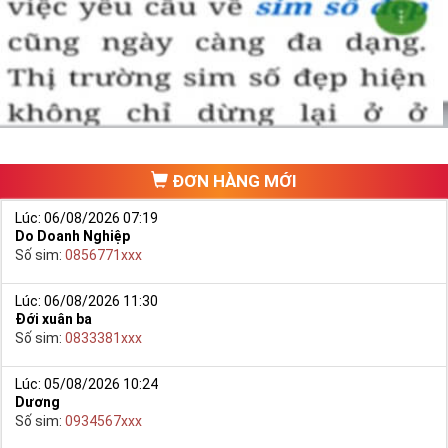
Chọn mua sim số đẹp thường mất nhiều thời gian ở khoản lựa số,
một số phải vừa đẹp, vừa tốt về phong thủy thì mới là sim hoàn
hảo. Vậy phải làm sao?
- Cách nhanh nhất để chọn mua được Sim Tứ Quý 2 là bạn vào
trang chủ của Sim Tiền Giang, chọn mục “
Sim giảm giá
“ ở ngay đầu
trang chủ. Đây là danh sách sim được đại lý giảm giá vì một số lý
do nên bạn có thể chọn mua được số đẹp lại có giá cực rẻ nữa.
Ngoài ra quý khách chưa ưng ý về Sim Tứ Quý 2 có cũng thể tham
ĐƠN HÀNG MỚI
khảo thêm Sim Vinaphone,Sim Gmobile,
Sim Tứ Quý Giữa
..
Lúc: 06/08/2026 07:19
Do Doanh Nghiệp
Số sim:
0856771xxx
Lúc: 06/08/2026 11:30
Đới xuân ba
Số sim:
0833381xxx
Lúc: 05/08/2026 10:24
Dương
Số sim:
0934567xxx