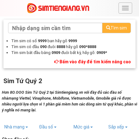
#
Tìm sim
Tìm sim có số
9999
bạn hãy gõ
9999
Tìm sim có đầu
090
đuôi
8888
hãy gõ
090*8888
Tìm sim bắt đầu bằng
0909
đuôi bất kỳ, hãy gõ:
0909*
Bấm vào đây để tìm kiếm nâng cao
Sim Tứ Quý 2
Hơn 8O.OOO Sim Tứ Quý 2 tại Simtiengiang.vn với đầy đủ các đầu số
nhàmạng Viettel, Vinaphone, Mobifone, Vietnamobile, Gmobile giá rẻ được
nhiều người lựa chọn vì 1 phần giá mềm hơn các dòng sim tứ quý khác, phần vì
ý nghĩa nó mang lại.
Nhà mạng
Đầu số
Mức giá
Sắp xếp