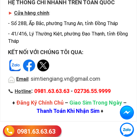
HỆ THỐNG CHI NHÁNH TRÊN TOÀN QUỐC
►
Cửa hàng chính
:
-
Số 28B, Ấp Bắc, phường Trung An, tỉnh Đồng Tháp
-
41/416, Lý Thường Kiệt, phường Đạo Thạnh, tỉnh Đồng
Tháp
KẾT NỐI VỚI CHÚNG TÔI QUA:
simtiengiang.vn@gmail.com
Email
:
:
📞
0981.63.63.63
-
02736.55.9999
Hotline
♦
Đăng Ký Chính Chủ
–
Giao Sim Trong Ngày
–
Thanh Toán Khi Nhận Sim
♦
0981.63.63.63