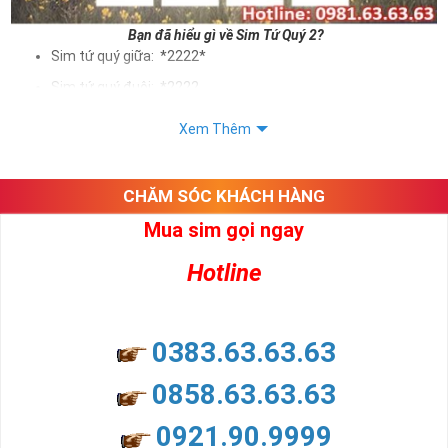
Bạn đã hiểu gì về Sim Tứ Quý 2?
Sim tứ quý giữa: *2222*
Sim tứ quý đuôi: *2222
Sim tứ quý kép: *88882222
Xem Thêm
Sim số đẹp Tứ Quý 2 hay bất kỳ dòng sim số đẹp nào đều
được định giá khác nhau phụ thuộc vào đầu số, nhà mạng cũng
như sự sắp xếp của các con số trong sim.
CHĂM SÓC KHÁCH HÀNG
Mua sim gọi ngay
Ý nghĩa sim tứ quý 2
Hotline
Theo quan niệm dân gian
Trong dân gian, con số 2 được coi là con số may mắn, nó tượng
trưng cho sự có đôi có cặp của hạnh phúc lứa đôi.
Là con số luôn mang lại những điều viên mãn, suôn sẻ và mang lại
0383.63.63.63
nhiều thành công, thăng tiến hơn.
Con số 2 còn tượng trưng cho lòng tốt, sự cân bằng, tế nhị, ổn định
0858.63.63.63
và tính hai mặt. Số 2 thúc giục chúng ta lựa chọn, dựa vào những
phán đoán của bản thân. Con số này có thể ám chỉ ngã ba cuộc
0921.90.9999
đời, nơi bạn phải đưa ra những quyết định quan trọng.