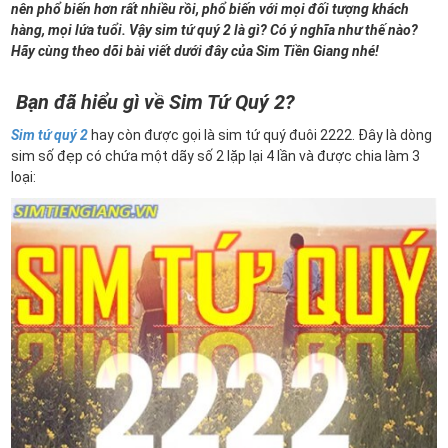
nên phổ biến hơn rất nhiều rồi, phổ biến với mọi đối tượng khách
hàng, mọi lứa tuổi. Vậy sim tứ quý 2 là gì? Có ý nghĩa như thế nào?
Hãy cùng theo dõi bài viết dưới đây của Sim Tiền Giang nhé!
Bạn đã hiểu gì về Sim Tứ Quý 2?
Sim tứ quý 2
hay còn được gọi là sim tứ quý đuôi 2222. Đây là dòng
sim số đẹp có chứa một dãy số 2 lặp lại 4 lần và được chia làm 3
loại: