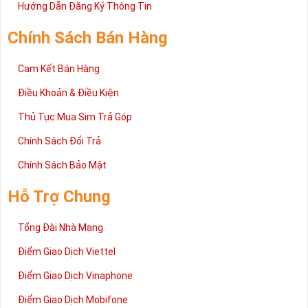
2 đang được rất nhiều khách hàng tin tưởng lựa chọn trên thị
Hướng Dẫn Đăng Ký Thông Tin
trường sim số hiện nay. Hy vọng với những thông tin được cung
cấp trong bài viết này sẽ giúp bạn hiểu rõ ý nghĩa và các bước đặt
Chính Sách Bán Hàng
mua sim số tại Sim Tiền Giang nhanh chóng nhất.
Chúc quý khách tìm được chiếc sim Tứ quý 2 như ý!
Cam Kết Bán Hàng
Xin cám ơn và hân hạnh được phục vụ!
Điều Khoản & Điều Kiện
Thủ Tục Mua Sim Trả Góp
Chính Sách Đổi Trả
Chính Sách Bảo Mật
Hỗ Trợ Chung
Tổng Đài Nhà Mạng
Điểm Giao Dịch Viettel
Điểm Giao Dịch Vinaphone
Điểm Giao Dịch Mobifone