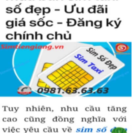
người khác cũng sẽ biết được vị trí của bạn trong xã hội là như thế
nào rồi?
Hướng dẫn mua Sim Tứ Quý 2 tại
Simtiengiang.vn.
Sim Tiền Giang là đơn vị cung cấp
sim số đẹp
Tứ Quý, sim giá rẻ uy
tín chất lượng.
Chọn mua sim số đẹp thường mất nhiều thời gian ở khoản lựa số,