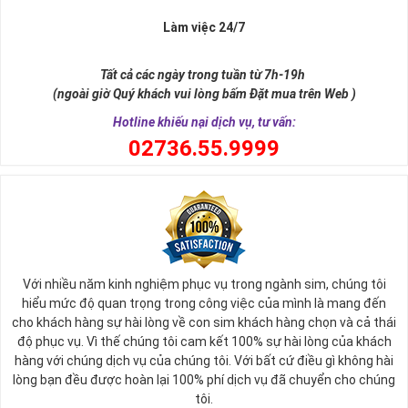
Làm việc 24/7
Tất cả các ngày trong tuần từ 7h-19h
(ngoài giờ Quý khách vui lòng bấm Đặt mua trên Web )
Hotline khiếu nại dịch vụ, tư vấn:
0
2736.55.9999
Ý nghĩa sim tứ quý 2
Với nhiều năm kinh nghiệm phục vụ trong ngành sim, chúng tôi
Theo quan niệm phong thủy
hiểu mức độ quan trọng trong công việc của mình là mang đến
Số 2 tượng trưng cho sự cân bằng, hài hòa của âm dương và đất
cho khách hàng sự hài lòng về con sim khách hàng chọn và cả thái
trời. Sự cân bằng này giúp cho mọi việc đều thuận lợi và mang lại
độ phục vụ. Vì thế chúng tôi cam kết 100% sự hài lòng của khách
nhiều may mắn trong cuộc sống và kinh doanh.
hàng với chúng dịch vụ của chúng tôi. Với bất cứ điều gì không hài
Số 2 còn biểu trưng cho lòng tốt, sự ổn định và tính hai mặt của
lòng bạn đều được hoàn lại 100% phí dịch vụ đã chuyển cho chúng
mọi vấn đề. Số 2 giúp cho họ có được sự lựa chọn, để đưa ra
tôi.