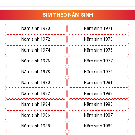
những hướng giải quyết đúng đắn nhắt.
Tất cả những ý trên đều nói lên số 2 là con số vô cùng đẹp, khi bộ
tứ 2 cùng xuất hiện trong một dãy số sim càng giúp cho ý nghĩa
SIM THEO NĂM SINH
sim tứ quý
tăng lên gấp bội. Sở hữu sim Tứ Quý 2 giúp khích lệ tinh
thần người sở hữu là không sợ bất cứ điều gì mà hãy cứ làm thì
Năm sinh 1970
Năm sinh 1971
mọi điều tốt đẹp và may mắn ắt sẽ đến.
Năm sinh 1972
Năm sinh 1973
Lợi ích sim Tứ Quý 2 mang lại là gì?
Năm sinh 1974
Năm sinh 1975
Năm sinh 1976
Năm sinh 1977
Năm sinh 1978
Năm sinh 1979
Năm sinh 1980
Năm sinh 1981
Năm sinh 1982
Năm sinh 1983
Năm sinh 1984
Năm sinh 1985
Năm sinh 1986
Năm sinh 1987
Năm sinh 1988
Năm sinh 1989