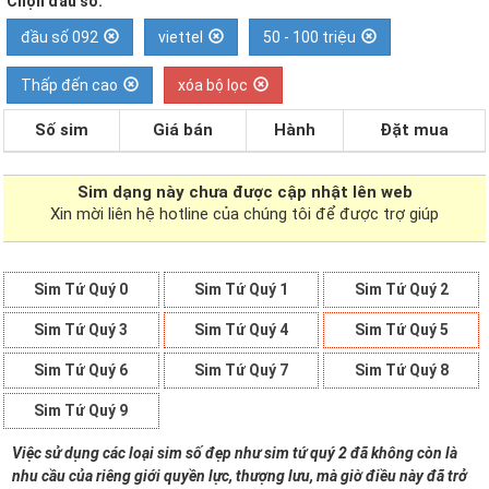
Chọn đầu số:
đầu số 092
viettel
50 - 100 triệu
Thấp đến cao
xóa bộ lọc
Số sim
Giá bán
Hành
Đặt mua
Sim dạng
này chưa được cập nhật lên web
Xin mời liên hệ hotline của chúng tôi để được trợ giúp
Sim Tứ Quý 0
Sim Tứ Quý 1
Sim Tứ Quý 2
Sim Tứ Quý 3
Sim Tứ Quý 4
Sim Tứ Quý 5
Sim Tứ Quý 6
Sim Tứ Quý 7
Sim Tứ Quý 8
Sim Tứ Quý 9
Việc sử dụng các loại sim số đẹp như sim tứ quý 2 đã không còn là
nhu cầu của riêng giới quyền lực, thượng lưu, mà giờ điều này đã trở