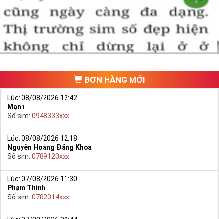
một số phải vừa đẹp, vừa tốt về phong thủy thì mới là sim hoàn
hảo. Vậy phải làm sao?
- Cách nhanh nhất để chọn mua được Sim Tứ Quý 2 là bạn vào
trang chủ của Sim Tiền Giang, chọn mục “
Sim giảm giá
“ ở ngay đầu
trang chủ. Đây là danh sách sim được đại lý giảm giá vì một số lý
do nên bạn có thể chọn mua được số đẹp lại có giá cực rẻ nữa.
Ngoài ra quý khách chưa ưng ý về Sim Tứ Quý 2 có cũng thể tham
ĐƠN HÀNG MỚI
khảo thêm Sim Vinaphone,Sim Gmobile,
Sim Tứ Quý Giữa
..
Lúc: 08/08/2026 12:42
Mạnh
Số sim:
0948333xxx
Lúc: 08/08/2026 12:18
Nguyễn Hoàng Đăng Khoa
Số sim:
0789120xxx
Lúc: 07/08/2026 11:30
Phạm Thinh
Số sim:
0782314xxx