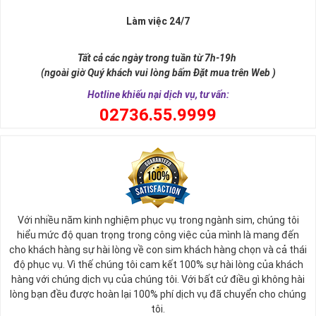
Làm việc 24/7
Tất cả các ngày trong tuần từ 7h-19h
(ngoài giờ Quý khách vui lòng bấm Đặt mua trên Web )
Hotline khiếu nại dịch vụ, tư vấn:
0
2736.55.9999
Ý nghĩa sim tứ quý 2
Với nhiều năm kinh nghiệm phục vụ trong ngành sim, chúng tôi
Theo quan niệm phong thủy
hiểu mức độ quan trọng trong công việc của mình là mang đến
Số 2 tượng trưng cho sự cân bằng, hài hòa của âm dương và đất
cho khách hàng sự hài lòng về con sim khách hàng chọn và cả thái
trời. Sự cân bằng này giúp cho mọi việc đều thuận lợi và mang lại
độ phục vụ. Vì thế chúng tôi cam kết 100% sự hài lòng của khách
nhiều may mắn trong cuộc sống và kinh doanh.
hàng với chúng dịch vụ của chúng tôi. Với bất cứ điều gì không hài
Số 2 còn biểu trưng cho lòng tốt, sự ổn định và tính hai mặt của
lòng bạn đều được hoàn lại 100% phí dịch vụ đã chuyển cho chúng
mọi vấn đề. Số 2 giúp cho họ có được sự lựa chọn, để đưa ra
tôi.