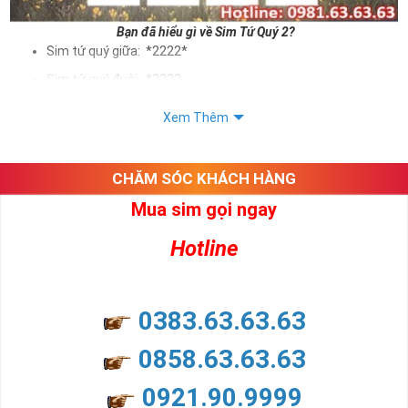
Bạn đã hiểu gì về Sim Tứ Quý 2?
Sim tứ quý giữa: *2222*
Sim tứ quý đuôi: *2222
Sim tứ quý kép: *88882222
Xem Thêm
Sim số đẹp Tứ Quý 2 hay bất kỳ dòng sim số đẹp nào đều
được định giá khác nhau phụ thuộc vào đầu số, nhà mạng cũng
như sự sắp xếp của các con số trong sim.
CHĂM SÓC KHÁCH HÀNG
Mua sim gọi ngay
Ý nghĩa sim tứ quý 2
Hotline
Theo quan niệm dân gian
Trong dân gian, con số 2 được coi là con số may mắn, nó tượng
trưng cho sự có đôi có cặp của hạnh phúc lứa đôi.
Là con số luôn mang lại những điều viên mãn, suôn sẻ và mang lại
0383.63.63.63
nhiều thành công, thăng tiến hơn.
Con số 2 còn tượng trưng cho lòng tốt, sự cân bằng, tế nhị, ổn định
0858.63.63.63
và tính hai mặt. Số 2 thúc giục chúng ta lựa chọn, dựa vào những
phán đoán của bản thân. Con số này có thể ám chỉ ngã ba cuộc
0921.90.9999
đời, nơi bạn phải đưa ra những quyết định quan trọng.