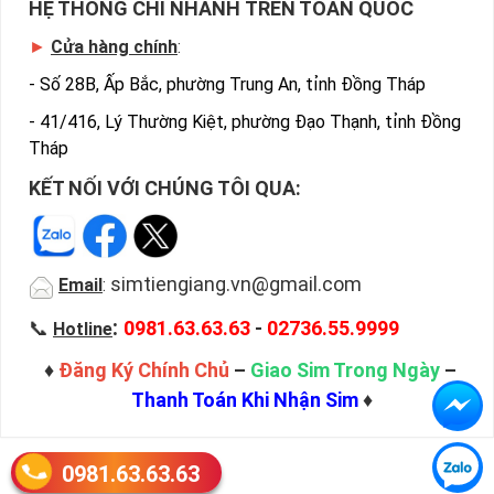
HỆ THỐNG CHI NHÁNH TRÊN TOÀN QUỐC
►
Cửa hàng chính
:
-
Số 28B, Ấp Bắc, phường Trung An, tỉnh Đồng Tháp
-
41/416, Lý Thường Kiệt, phường Đạo Thạnh, tỉnh Đồng
Tháp
KẾT NỐI VỚI CHÚNG TÔI QUA:
simtiengiang.vn@gmail.com
Email
:
:
📞
0981.63.63.63
-
02736.55.9999
Hotline
♦
Đăng Ký Chính Chủ
–
Giao Sim Trong Ngày
–
Thanh Toán Khi Nhận Sim
♦
0981.63.63.63