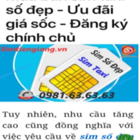
người khác cũng sẽ biết được vị trí của bạn trong xã hội là như thế
nào rồi?
Hướng dẫn mua Sim Tứ Quý 2 tại
Simtiengiang.vn.
Sim Tiền Giang là đơn vị cung cấp
sim số đẹp
Tứ Quý, sim giá rẻ uy
tín chất lượng.
Chọn mua sim số đẹp thường mất nhiều thời gian ở khoản lựa số,