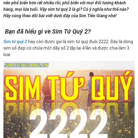
nên phổ biến hơn rất nhiều rồi, phổ biến với mọi đối tượng khách
hàng, mọi lứa tuổi. Vậy sim tứ quý 2 là gì? Có ý nghĩa như thế nào?
Hãy cùng theo dõi bài viết dưới đây của Sim Tiền Giang nhé!
Bạn đã hiểu gì về Sim Tứ Quý 2?
Sim tứ quý 2
hay còn được gọi là sim tứ quý đuôi 2222. Đây là dòng
sim số đẹp có chứa một dãy số 2 lặp lại 4 lần và được chia làm 3
loại: