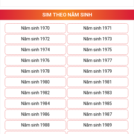
những hướng giải quyết đúng đắn nhắt.
Tất cả những ý trên đều nói lên số 2 là con số vô cùng đẹp, khi bộ
tứ 2 cùng xuất hiện trong một dãy số sim càng giúp cho ý nghĩa
SIM THEO NĂM SINH
sim tứ quý
tăng lên gấp bội. Sở hữu sim Tứ Quý 2 giúp khích lệ tinh
thần người sở hữu là không sợ bất cứ điều gì mà hãy cứ làm thì
Năm sinh 1970
Năm sinh 1971
mọi điều tốt đẹp và may mắn ắt sẽ đến.
Năm sinh 1972
Năm sinh 1973
Lợi ích sim Tứ Quý 2 mang lại là gì?
Năm sinh 1974
Năm sinh 1975
Năm sinh 1976
Năm sinh 1977
Năm sinh 1978
Năm sinh 1979
Năm sinh 1980
Năm sinh 1981
Năm sinh 1982
Năm sinh 1983
Năm sinh 1984
Năm sinh 1985
Năm sinh 1986
Năm sinh 1987
Năm sinh 1988
Năm sinh 1989