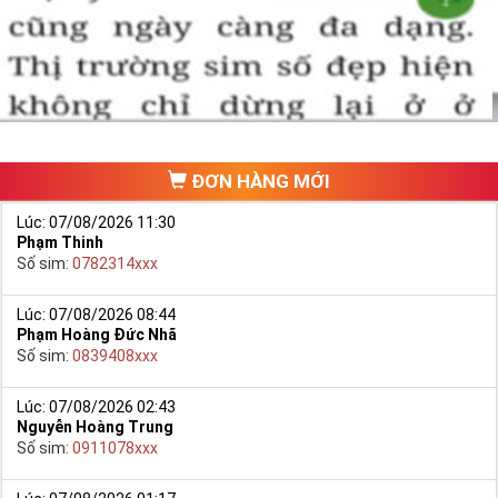
một số phải vừa đẹp, vừa tốt về phong thủy thì mới là sim hoàn
hảo. Vậy phải làm sao?
- Cách nhanh nhất để chọn mua được Sim Tứ Quý 2 là bạn vào
trang chủ của Sim Tiền Giang, chọn mục “
Sim giảm giá
“ ở ngay đầu
trang chủ. Đây là danh sách sim được đại lý giảm giá vì một số lý
do nên bạn có thể chọn mua được số đẹp lại có giá cực rẻ nữa.
Ngoài ra quý khách chưa ưng ý về Sim Tứ Quý 2 có cũng thể tham
ĐƠN HÀNG MỚI
khảo thêm Sim Vinaphone,Sim Gmobile,
Sim Tứ Quý Giữa
..
Lúc: 07/08/2026 11:30
Phạm Thinh
Số sim:
0782314xxx
Lúc: 07/08/2026 08:44
Phạm Hoàng Đức Nhã
Số sim:
0839408xxx
Lúc: 07/08/2026 02:43
Nguyễn Hoàng Trung
Số sim:
0911078xxx