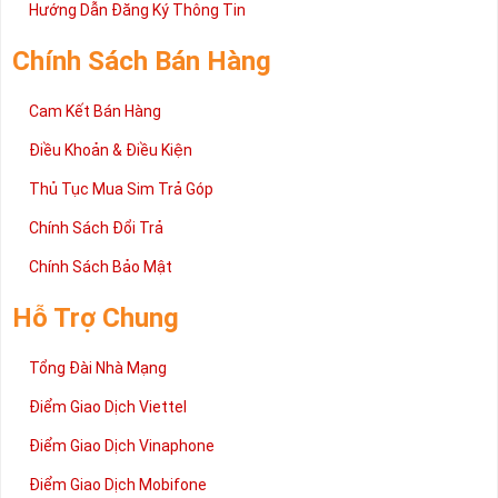
2 đang được rất nhiều khách hàng tin tưởng lựa chọn trên thị
Hướng Dẫn Đăng Ký Thông Tin
trường sim số hiện nay. Hy vọng với những thông tin được cung
cấp trong bài viết này sẽ giúp bạn hiểu rõ ý nghĩa và các bước đặt
Chính Sách Bán Hàng
mua sim số tại Sim Tiền Giang nhanh chóng nhất.
Chúc quý khách tìm được chiếc sim Tứ quý 2 như ý!
Cam Kết Bán Hàng
Xin cám ơn và hân hạnh được phục vụ!
Điều Khoản & Điều Kiện
Thủ Tục Mua Sim Trả Góp
Chính Sách Đổi Trả
Chính Sách Bảo Mật
Hỗ Trợ Chung
Tổng Đài Nhà Mạng
Điểm Giao Dịch Viettel
Điểm Giao Dịch Vinaphone
Điểm Giao Dịch Mobifone