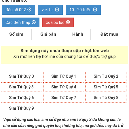
Chọn đầu số:
đầu số 092
viettel
10 - 20 triệu
Cao đến thấp
xóa bộ lọc
Số sim
Giá bán
Hành
Đặt mua
Sim dạng
này chưa được cập nhật lên web
Xin mời liên hệ hotline của chúng tôi để được trợ giúp
Sim Tứ Quý 0
Sim Tứ Quý 1
Sim Tứ Quý 2
Sim Tứ Quý 3
Sim Tứ Quý 4
Sim Tứ Quý 5
Sim Tứ Quý 6
Sim Tứ Quý 7
Sim Tứ Quý 8
Sim Tứ Quý 9
Việc sử dụng các loại sim số đẹp như sim tứ quý 2 đã không còn là
nhu cầu của riêng giới quyền lực, thượng lưu, mà giờ điều này đã trở