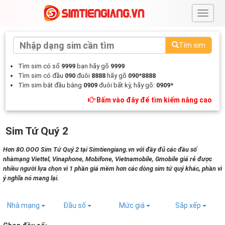
#
Tìm sim
Tìm sim có số
9999
bạn hãy gõ
9999
Tìm sim có đầu
090
đuôi
8888
hãy gõ
090*8888
Tìm sim bắt đầu bằng
0909
đuôi bất kỳ, hãy gõ:
0909*
Bấm vào đây để tìm kiếm nâng cao
Sim Tứ Quý 2
Hơn 8O.OOO Sim Tứ Quý 2 tại Simtiengiang.vn với đầy đủ các đầu số
nhàmạng Viettel, Vinaphone, Mobifone, Vietnamobile, Gmobile giá rẻ được
nhiều người lựa chọn vì 1 phần giá mềm hơn các dòng sim tứ quý khác, phần vì
ý nghĩa nó mang lại.
Nhà mạng
Đầu số
Mức giá
Sắp xếp