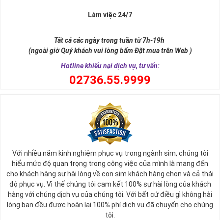
Làm việc 24/7
Tất cả các ngày trong tuần từ 7h-19h
(ngoài giờ Quý khách vui lòng bấm Đặt mua trên Web )
Hotline khiếu nại dịch vụ, tư vấn:
0
2736.55.9999
Ý nghĩa sim tứ quý 2
Với nhiều năm kinh nghiệm phục vụ trong ngành sim, chúng tôi
Theo quan niệm phong thủy
hiểu mức độ quan trọng trong công việc của mình là mang đến
Số 2 tượng trưng cho sự cân bằng, hài hòa của âm dương và đất
cho khách hàng sự hài lòng về con sim khách hàng chọn và cả thái
trời. Sự cân bằng này giúp cho mọi việc đều thuận lợi và mang lại
độ phục vụ. Vì thế chúng tôi cam kết 100% sự hài lòng của khách
nhiều may mắn trong cuộc sống và kinh doanh.
hàng với chúng dịch vụ của chúng tôi. Với bất cứ điều gì không hài
Số 2 còn biểu trưng cho lòng tốt, sự ổn định và tính hai mặt của
lòng bạn đều được hoàn lại 100% phí dịch vụ đã chuyển cho chúng
mọi vấn đề. Số 2 giúp cho họ có được sự lựa chọn, để đưa ra
tôi.