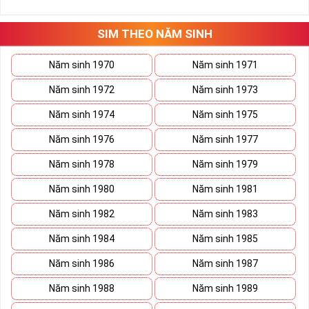
những hướng giải quyết đúng đắn nhắt.
Tất cả những ý trên đều nói lên số 2 là con số vô cùng đẹp, khi bộ
tứ 2 cùng xuất hiện trong một dãy số sim càng giúp cho ý nghĩa
SIM THEO NĂM SINH
sim tứ quý
tăng lên gấp bội. Sở hữu sim Tứ Quý 2 giúp khích lệ tinh
thần người sở hữu là không sợ bất cứ điều gì mà hãy cứ làm thì
Năm sinh 1970
Năm sinh 1971
mọi điều tốt đẹp và may mắn ắt sẽ đến.
Năm sinh 1972
Năm sinh 1973
Lợi ích sim Tứ Quý 2 mang lại là gì?
Năm sinh 1974
Năm sinh 1975
Năm sinh 1976
Năm sinh 1977
Năm sinh 1978
Năm sinh 1979
Năm sinh 1980
Năm sinh 1981
Năm sinh 1982
Năm sinh 1983
Năm sinh 1984
Năm sinh 1985
Năm sinh 1986
Năm sinh 1987
Năm sinh 1988
Năm sinh 1989