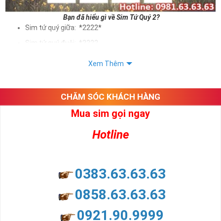
Bạn đã hiểu gì về Sim Tứ Quý 2?
Sim tứ quý giữa: *2222*
Sim tứ quý đuôi: *2222
Sim tứ quý kép: *88882222
Xem Thêm
Sim số đẹp Tứ Quý 2 hay bất kỳ dòng sim số đẹp nào đều
được định giá khác nhau phụ thuộc vào đầu số, nhà mạng cũng
như sự sắp xếp của các con số trong sim.
CHĂM SÓC KHÁCH HÀNG
Mua sim gọi ngay
Ý nghĩa sim tứ quý 2
Hotline
Theo quan niệm dân gian
Trong dân gian, con số 2 được coi là con số may mắn, nó tượng
trưng cho sự có đôi có cặp của hạnh phúc lứa đôi.
Là con số luôn mang lại những điều viên mãn, suôn sẻ và mang lại
0383.63.63.63
nhiều thành công, thăng tiến hơn.
Con số 2 còn tượng trưng cho lòng tốt, sự cân bằng, tế nhị, ổn định
0858.63.63.63
và tính hai mặt. Số 2 thúc giục chúng ta lựa chọn, dựa vào những
phán đoán của bản thân. Con số này có thể ám chỉ ngã ba cuộc
0921.90.9999
đời, nơi bạn phải đưa ra những quyết định quan trọng.