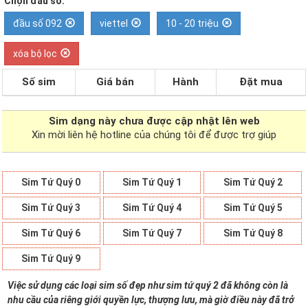
Chọn đầu số:
đầu số 092
viettel
10 - 20 triệu
xóa bộ lọc
Số sim
Giá bán
Hành
Đặt mua
Sim dạng
này chưa được cập nhật lên web
Xin mời liên hệ hotline của chúng tôi để được trợ giúp
Sim Tứ Quý 0
Sim Tứ Quý 1
Sim Tứ Quý 2
Sim Tứ Quý 3
Sim Tứ Quý 4
Sim Tứ Quý 5
Sim Tứ Quý 6
Sim Tứ Quý 7
Sim Tứ Quý 8
Sim Tứ Quý 9
Việc sử dụng các loại sim số đẹp như sim tứ quý 2 đã không còn là
nhu cầu của riêng giới quyền lực, thượng lưu, mà giờ điều này đã trở