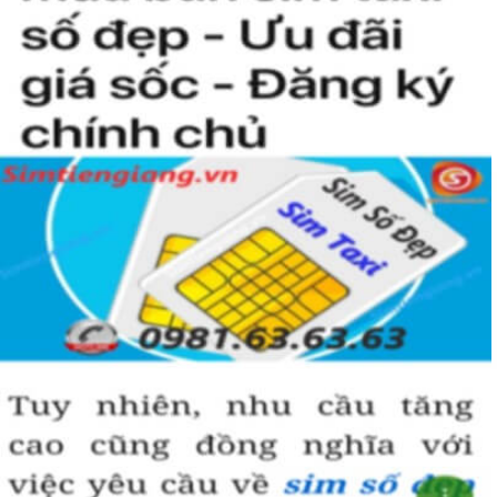
người khác cũng sẽ biết được vị trí của bạn trong xã hội là như thế
nào rồi?
Hướng dẫn mua Sim Tứ Quý 2 tại
Simtiengiang.vn.
Sim Tiền Giang là đơn vị cung cấp
sim số đẹp
Tứ Quý, sim giá rẻ uy
tín chất lượng.
Chọn mua sim số đẹp thường mất nhiều thời gian ở khoản lựa số,