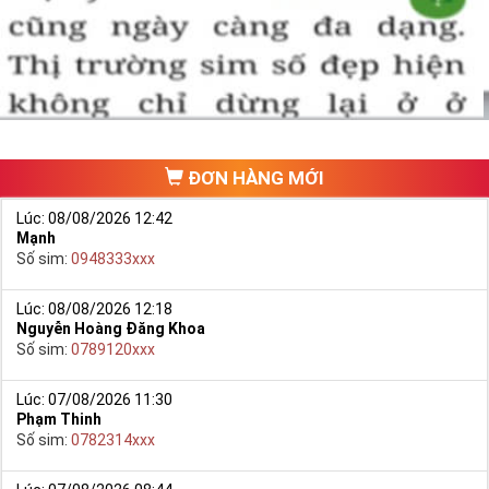
một số phải vừa đẹp, vừa tốt về phong thủy thì mới là sim hoàn
hảo. Vậy phải làm sao?
- Cách nhanh nhất để chọn mua được Sim Tứ Quý 2 là bạn vào
trang chủ của Sim Tiền Giang, chọn mục “
Sim giảm giá
“ ở ngay đầu
trang chủ. Đây là danh sách sim được đại lý giảm giá vì một số lý
do nên bạn có thể chọn mua được số đẹp lại có giá cực rẻ nữa.
Ngoài ra quý khách chưa ưng ý về Sim Tứ Quý 2 có cũng thể tham
ĐƠN HÀNG MỚI
khảo thêm Sim Vinaphone,Sim Gmobile,
Sim Tứ Quý Giữa
..
Lúc: 08/08/2026 12:42
Mạnh
Số sim:
0948333xxx
Lúc: 08/08/2026 12:18
Nguyễn Hoàng Đăng Khoa
Số sim:
0789120xxx
Lúc: 07/08/2026 11:30
Phạm Thinh
Số sim:
0782314xxx