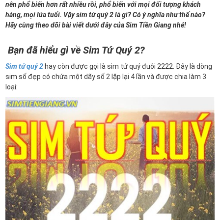
nên phổ biến hơn rất nhiều rồi, phổ biến với mọi đối tượng khách
hàng, mọi lứa tuổi. Vậy sim tứ quý 2 là gì? Có ý nghĩa như thế nào?
Hãy cùng theo dõi bài viết dưới đây của Sim Tiền Giang nhé!
Bạn đã hiểu gì về Sim Tứ Quý 2?
Sim tứ quý 2
hay còn được gọi là sim tứ quý đuôi 2222. Đây là dòng
sim số đẹp có chứa một dãy số 2 lặp lại 4 lần và được chia làm 3
loại: