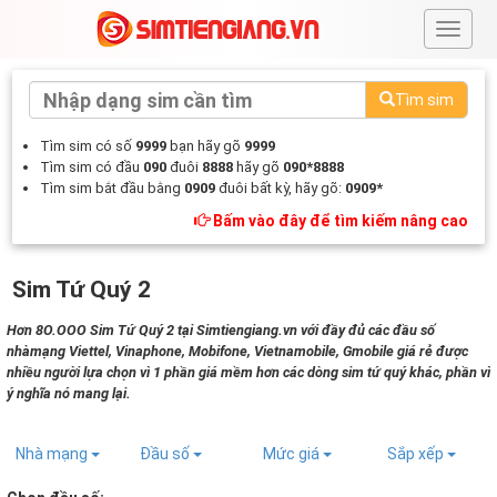
#
Tìm sim
Tìm sim có số
9999
bạn hãy gõ
9999
Tìm sim có đầu
090
đuôi
8888
hãy gõ
090*8888
Tìm sim bắt đầu bằng
0909
đuôi bất kỳ, hãy gõ:
0909*
Bấm vào đây để tìm kiếm nâng cao
Sim Tứ Quý 2
Hơn 8O.OOO Sim Tứ Quý 2 tại Simtiengiang.vn với đầy đủ các đầu số
nhàmạng Viettel, Vinaphone, Mobifone, Vietnamobile, Gmobile giá rẻ được
nhiều người lựa chọn vì 1 phần giá mềm hơn các dòng sim tứ quý khác, phần vì
ý nghĩa nó mang lại.
Nhà mạng
Đầu số
Mức giá
Sắp xếp