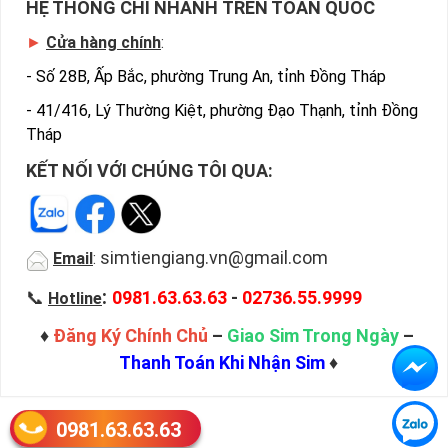
HỆ THỐNG CHI NHÁNH TRÊN TOÀN QUỐC
►
Cửa hàng chính
:
-
Số 28B, Ấp Bắc, phường Trung An, tỉnh Đồng Tháp
-
41/416, Lý Thường Kiệt, phường Đạo Thạnh, tỉnh Đồng
Tháp
KẾT NỐI VỚI CHÚNG TÔI QUA:
simtiengiang.vn@gmail.com
Email
:
:
📞
0981.63.63.63
-
02736.55.9999
Hotline
♦
Đăng Ký Chính Chủ
–
Giao Sim Trong Ngày
–
Thanh Toán Khi Nhận Sim
♦
0981.63.63.63