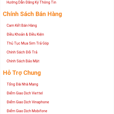
2 đang được rất nhiều khách hàng tin tưởng lựa chọn trên thị
Hướng Dẫn Đăng Ký Thông Tin
trường sim số hiện nay. Hy vọng với những thông tin được cung
cấp trong bài viết này sẽ giúp bạn hiểu rõ ý nghĩa và các bước đặt
Chính Sách Bán Hàng
mua sim số tại Sim Tiền Giang nhanh chóng nhất.
Chúc quý khách tìm được chiếc sim Tứ quý 2 như ý!
Cam Kết Bán Hàng
Xin cám ơn và hân hạnh được phục vụ!
Điều Khoản & Điều Kiện
Thủ Tục Mua Sim Trả Góp
Chính Sách Đổi Trả
Chính Sách Bảo Mật
Hỗ Trợ Chung
Tổng Đài Nhà Mạng
Điểm Giao Dịch Viettel
Điểm Giao Dịch Vinaphone
Điểm Giao Dịch Mobifone