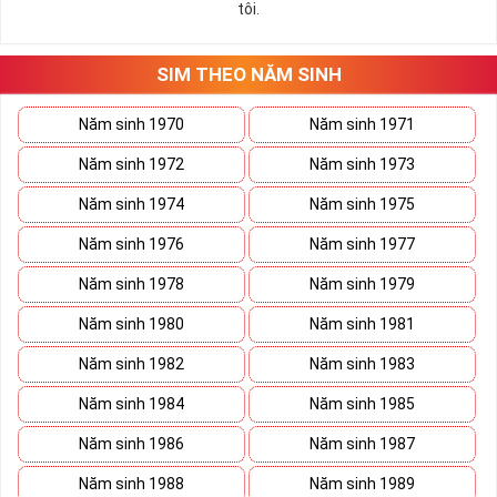
tôi.
những hướng giải quyết đúng đắn nhắt.
Tất cả những ý trên đều nói lên số 2 là con số vô cùng đẹp, khi bộ
tứ 2 cùng xuất hiện trong một dãy số sim càng giúp cho ý nghĩa
SIM THEO NĂM SINH
sim tứ quý
tăng lên gấp bội. Sở hữu sim Tứ Quý 2 giúp khích lệ tinh
thần người sở hữu là không sợ bất cứ điều gì mà hãy cứ làm thì
Năm sinh 1970
Năm sinh 1971
mọi điều tốt đẹp và may mắn ắt sẽ đến.
Năm sinh 1972
Năm sinh 1973
Lợi ích sim Tứ Quý 2 mang lại là gì?
Năm sinh 1974
Năm sinh 1975
Năm sinh 1976
Năm sinh 1977
Năm sinh 1978
Năm sinh 1979
Năm sinh 1980
Năm sinh 1981
Năm sinh 1982
Năm sinh 1983
Năm sinh 1984
Năm sinh 1985
Năm sinh 1986
Năm sinh 1987
Năm sinh 1988
Năm sinh 1989