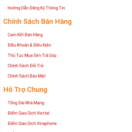
Trên đây là những chia sẻ chi tiết về dòng sim số đẹp Tứ Quý
2 đang được rất nhiều khách hàng tin tưởng lựa chọn trên thị
Hướng Dẫn Đăng Ký Thông Tin
trường sim số hiện nay. Hy vọng với những thông tin được cung
cấp trong bài viết này sẽ giúp bạn hiểu rõ ý nghĩa và các bước đặt
Chính Sách Bán Hàng
mua sim số tại Sim Tiền Giang nhanh chóng nhất.
Chúc quý khách tìm được chiếc sim Tứ quý 2 như ý!
Cam Kết Bán Hàng
Xin cám ơn và hân hạnh được phục vụ!
Điều Khoản & Điều Kiện
Thủ Tục Mua Sim Trả Góp
Chính Sách Đổi Trả
Chính Sách Bảo Mật
Hỗ Trợ Chung
Tổng Đài Nhà Mạng
Điểm Giao Dịch Viettel
Điểm Giao Dịch Vinaphone