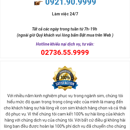
0921.90.9999
đời, nơi bạn phải đưa ra những quyết định quan trọng.
Làm việc 24/7
Tất cả các ngày trong tuần từ 7h-19h
(ngoài giờ Quý khách vui lòng bấm Đặt mua trên Web )
Hotline khiếu nại dịch vụ, tư vấn:
0
2736.55.9999
Ý nghĩa sim tứ quý 2
Với nhiều năm kinh nghiệm phục vụ trong ngành sim, chúng tôi
Theo quan niệm phong thủy
hiểu mức độ quan trọng trong công việc của mình là mang đến
Số 2 tượng trưng cho sự cân bằng, hài hòa của âm dương và đất
cho khách hàng sự hài lòng về con sim khách hàng chọn và cả thái
trời. Sự cân bằng này giúp cho mọi việc đều thuận lợi và mang lại
độ phục vụ. Vì thế chúng tôi cam kết 100% sự hài lòng của khách
nhiều may mắn trong cuộc sống và kinh doanh.
hàng với chúng dịch vụ của chúng tôi. Với bất cứ điều gì không hài
Số 2 còn biểu trưng cho lòng tốt, sự ổn định và tính hai mặt của
lòng bạn đều được hoàn lại 100% phí dịch vụ đã chuyển cho chúng
mọi vấn đề. Số 2 giúp cho họ có được sự lựa chọn, để đưa ra