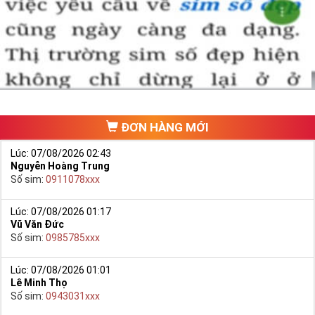
Chọn mua sim số đẹp thường mất nhiều thời gian ở khoản lựa số,
một số phải vừa đẹp, vừa tốt về phong thủy thì mới là sim hoàn
hảo. Vậy phải làm sao?
- Cách nhanh nhất để chọn mua được Sim Tứ Quý 2 là bạn vào
trang chủ của Sim Tiền Giang, chọn mục “
Sim giảm giá
“ ở ngay đầu
trang chủ. Đây là danh sách sim được đại lý giảm giá vì một số lý
do nên bạn có thể chọn mua được số đẹp lại có giá cực rẻ nữa.
Ngoài ra quý khách chưa ưng ý về Sim Tứ Quý 2 có cũng thể tham
ĐƠN HÀNG MỚI
khảo thêm Sim Vinaphone,Sim Gmobile,
Sim Tứ Quý Giữa
..
Lúc: 07/08/2026 02:43
Nguyễn Hoàng Trung
Số sim:
0911078xxx
Lúc: 07/08/2026 01:17
Vũ Văn Đức
Số sim:
0985785xxx
Lúc: 07/08/2026 01:01
Lê Minh Thọ
Số sim:
0943031xxx