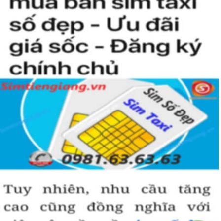
kiện để sở hữu một sim tứ quý 2 này, bởi vậy chỉ cần nhìn vào
người khác cũng sẽ biết được vị trí của bạn trong xã hội là như thế
nào rồi?
Hướng dẫn mua Sim Tứ Quý 2 tại
Simtiengiang.vn.
Sim Tiền Giang là đơn vị cung cấp
sim số đẹp
Tứ Quý, sim giá rẻ uy
tín chất lượng.