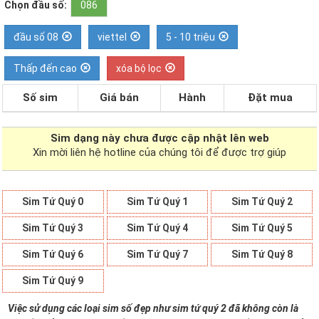
Chọn đầu số:
086
đầu số 08
viettel
5 - 10 triệu
Thấp đến cao
xóa bộ lọc
Số sim
Giá bán
Hành
Đặt mua
Sim dạng
này chưa được cập nhật lên web
Xin mời liên hệ hotline của chúng tôi để được trợ giúp
Sim Tứ Quý 0
Sim Tứ Quý 1
Sim Tứ Quý 2
Sim Tứ Quý 3
Sim Tứ Quý 4
Sim Tứ Quý 5
Sim Tứ Quý 6
Sim Tứ Quý 7
Sim Tứ Quý 8
Sim Tứ Quý 9
Việc sử dụng các loại sim số đẹp như sim tứ quý 2 đã không còn là