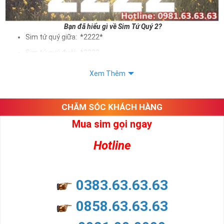
Bạn đã hiểu gì về Sim Tứ Quý 2?
Sim tứ quý giữa: *2222*
Sim tứ quý đuôi: *2222
Sim tứ quý kép: *88882222
Xem Thêm
Sim số đẹp Tứ Quý 2 hay bất kỳ dòng sim số đẹp nào đều
được định giá khác nhau phụ thuộc vào đầu số, nhà mạng cũng
như sự sắp xếp của các con số trong sim.
CHĂM SÓC KHÁCH HÀNG
Mua sim gọi ngay
Ý nghĩa sim tứ quý 2
Hotline
Theo quan niệm dân gian
Trong dân gian, con số 2 được coi là con số may mắn, nó tượng
trưng cho sự có đôi có cặp của hạnh phúc lứa đôi.
Là con số luôn mang lại những điều viên mãn, suôn sẻ và mang lại
0383.63.63.63
nhiều thành công, thăng tiến hơn.
Con số 2 còn tượng trưng cho lòng tốt, sự cân bằng, tế nhị, ổn định
0858.63.63.63
và tính hai mặt. Số 2 thúc giục chúng ta lựa chọn, dựa vào những
phán đoán của bản thân. Con số này có thể ám chỉ ngã ba cuộc