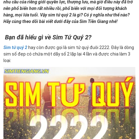
nhu cầu của riêng giới quyền lực, thượng lưu, mà giờ điều này đã trở
nên phổ biến hơn rất nhiều rồi, phổ biến với mọi đối tượng khách
hàng, mọi lứa tuổi. Vậy sim tứ quý 2 là gì? Có ý nghĩa như thế nào?
Hãy cùng theo dõi bài viết dưới đây của Sim Tiền Giang nhé!
Bạn đã hiểu gì về Sim Tứ Quý 2?
Sim tứ quý 2
hay còn được gọi là sim tứ quý đuôi 2222. Đây là dòng
sim số đẹp có chứa một dãy số 2 lặp lại 4 lần và được chia làm 3
loại: