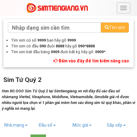
#
Tìm sim
Tìm sim có số
9999
bạn hãy gõ
9999
Tìm sim có đầu
090
đuôi
8888
hãy gõ
090*8888
Tìm sim bắt đầu bằng
0909
đuôi bất kỳ, hãy gõ:
0909*
Bấm vào đây để tìm kiếm nâng cao
Sim Tứ Quý 2
Hơn 8O.OOO Sim Tứ Quý 2 tại Simtiengiang.vn với đầy đủ các đầu số
nhàmạng Viettel, Vinaphone, Mobifone, Vietnamobile, Gmobile giá rẻ được
nhiều người lựa chọn vì 1 phần giá mềm hơn các dòng sim tứ quý khác, phần vì
ý nghĩa nó mang lại.
Nhà mạng
Đầu số
Mức giá
Sắp xếp