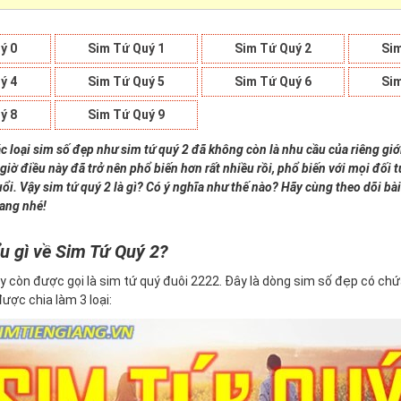
ý 0
Sim Tứ Quý 1
Sim Tứ Quý 2
Sim
ý 4
Sim Tứ Quý 5
Sim Tứ Quý 6
Sim
ý 8
Sim Tứ Quý 9
c loại sim số đẹp như sim tứ quý 2 đã không còn là nhu cầu của riêng giớ
giờ điều này đã trở nên phổ biến hơn rất nhiều rồi, phổ biến với mọi đối
uổi. Vậy sim tứ quý 2 là gì? Có ý nghĩa như thế nào? Hãy cùng theo dõi bài
iang nhé!
u gì về Sim Tứ Quý 2?
y còn được gọi là sim tứ quý đuôi 2222. Đây là dòng sim số đẹp có ch
 được chia làm 3 loại: