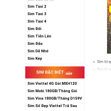
Sim Taxi 2
Sim Taxi 3
Sim Taxi 4
Sim Đối
Sim Tiến Lên
Sim Đảo
Sim Dễ Nhớ
Sim Kép
Sim tứ q
Sim tứ q
SIM ĐẶC BIỆT
Sim tứ q
Sim Viettel 4G Gói MXH120
Sim số đẹp Tứ 
Siêu Rẻ
đầu số, nhà mạ
Sim Mobi 180GB/Tháng Gói
TK159
Sim Vina 180GB/Tháng D159V
Ý nghĩa si
Sim Số Đẹp Viettel Trả Sau
Theo quan niệm