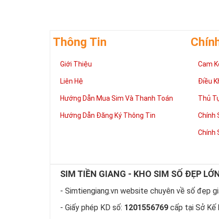
Thông Tin
Chín
Giới Thiệu
Cam K
Giúp chủ nhân 
Liên Hệ
Điều K
Những người là
có đôi có cặp,
Hướng Dẫn Mua Sim Và Thanh Toán
Thủ T
mệnh tốt, dễ d
Hướng Dẫn Đăng Ký Thông Tin
Chính 
Phát triển tron
Tiền tài và thà
Chính 
thuận lợi hơn 
tiến hơn trong
hàng ngày của
làm việc đỡ vấ
SIM TIỀN GIANG - KHO SIM SỐ ĐẸP LỚ
Thể hiện “Đẳng
Sim tứ quý 2 l
- Simtiengiang.vn website chuyên về số đẹp giá
hữu dòng sim 
- Giấy phép KD số:
1201556769
cấp tại Sở Kế 
hiện “Đẳng Cấp