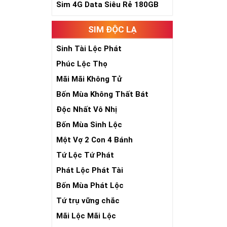
Sim 4G Data Siêu Rẻ 180GB
Trong dân gian
phúc lứa đôi.
SIM ĐỘC LẠ
Là con số luôn
Con số 2 còn tư
Sinh Tài Lộc Phát
chúng ta lựa c
Phúc Lộc Thọ
đời, nơi bạn p
Mãi Mãi Không Tử
Bốn Mùa Không Thất Bát
Độc Nhất Vô Nhị
Bốn Mùa Sinh Lộc
Một Vợ 2 Con 4 Bánh
Tứ Lộc Tứ Phát
Phát Lộc Phát Tài
Bốn Mùa Phát Lộc
Tứ trụ vững chắc
Mãi Lộc Mãi Lộc