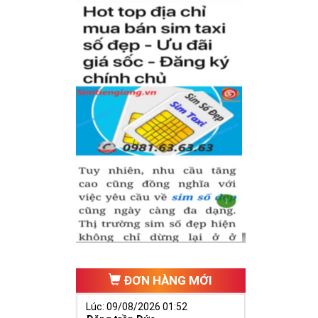
có cặp của hạnh
hăng tiến hơn.
ố 2 thúc giục
 ngã ba cuộc
ĐƠN HÀNG MỚI
Lúc: 09/08/2026 01:52