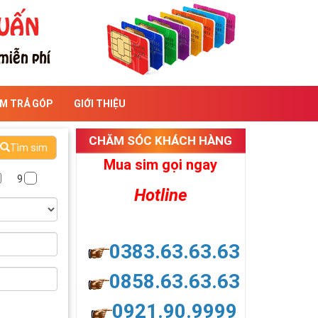
IM TRẢ GÓP
GIỚI THIỆU
CHĂM SÓC KHÁCH HÀNG
Tìm sim
Mua sim gọi ngay
9
Hotline
0383.63.63.63
0858.63.63.63
0921.90.9999