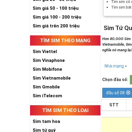
Tìm sim có
Tìm sim bắ
Sim giá 50 - 100 triệu
Sim giá 100 - 200 triệu
Sim giá trên 200 triệu
Sim Tứ Qu
Hơn 8O.OOO Sim Tứ
TÌM SIM THEO MẠNG
Vietnamobile, Gmo
nghĩa nó mang lại
Sim Viettel
Sim Vinaphone
Nhà mạng
Sim Mobifone
Sim Vietnamobile
Chọn đầu số:
Sim Gmobile
đầu số 08
Sim iTelecom
STT
TÌM SIM THEO LOẠI
Sim tam hoa
Sim tứ quý