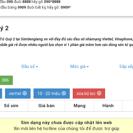
 đầu
090
đuôi
8888
hãy gõ
090*8888
t đầu bằng
0909
đuôi bất kỳ, hãy gõ:
0909*
ý 2
 Quý 2 tại Simtiengiang.vn với đầy đủ các đầu số nhàmạng Viettel, Vinaphone
bile giá rẻ được nhiều người lựa chọn vì 1 phần giá mềm hơn các dòng sim tứ qu
.
Đầu số
Mức giá
Sắp x
086
viettel
10 - 20 triệu
xóa bộ lọc
Số sim
Giá bán
Mạng
Hành
Sim dạng
này chưa được cập nhật lên web
Xin mời liên hệ hotline của chúng tôi để được trợ giúp