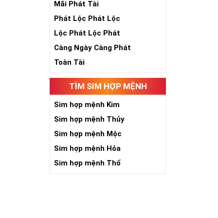
Mãi Phát Tài
Phát Lộc Phát Lộc
Theo quan niệ
Số 2 tượng trư
Lộc Phát Lộc Phát
việc đều thuận
Càng Ngày Càng Phát
Số 2 còn biểu t
được sự lựa ch
Toàn Tài
Tất cả những ý 
số sim càng gi
TÌM SIM HỢP MỆNH
người sở hữu l
Sim hợp mệnh Kim
Lợi
Sim hợp mệnh Thủy
Sim hợp mệnh Mộc
Sim hợp mệnh Hỏa
Sim hợp mệnh Thổ