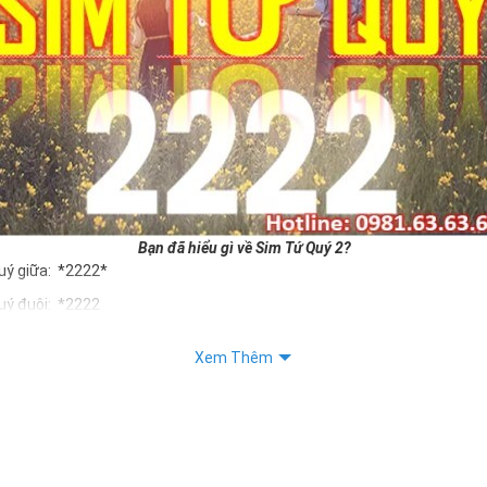
Bạn đã hiểu gì về Sim Tứ Quý 2?
uý giữa: *2222*
uý đuôi: *2222
uý kép: *88882222
Xem Thêm
Quý 2 hay bất kỳ dòng sim số đẹp nào đều được định giá khác nhau p
ng cũng như sự sắp xếp của các con số trong sim.
m tứ quý 2
 dân gian