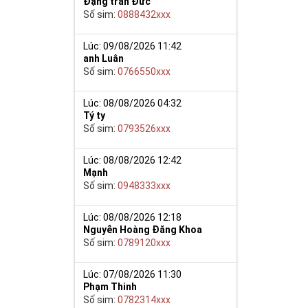
Đặng trần Đức
Số sim:
0888432xxx
y giúp cho mọi
Lúc: 09/08/2026 11:42
anh Luân
 cho họ có
Số sim:
0766550xxx
n trong một dãy
Lúc: 08/08/2026 04:32
ch lệ tinh thần
Tý ty
ắn ắt sẽ đến.
Số sim:
0793526xxx
Lúc: 08/08/2026 12:42
Mạnh
Số sim:
0948333xxx
Lúc: 08/08/2026 12:18
Nguyễn Hoàng Đăng Khoa
Số sim:
0789120xxx
Lúc: 07/08/2026 11:30
Phạm Thinh
Số sim:
0782314xxx