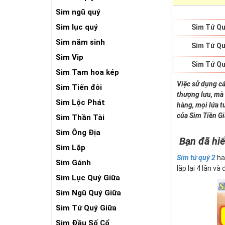
Sim ngũ quý
Sim lục quý
Sim Tứ Qu
Sim năm sinh
Sim Tứ Qu
Sim Vip
Sim Tứ Qu
Sim Tam hoa kép
Việc sử dụng cá
Sim Tiến đôi
thượng lưu, mà 
Sim Lộc Phát
hàng, mọi lứa t
của Sim Tiền G
Sim Thần Tài
Sim Ông Địa
Bạn đã hiể
Sim Lặp
Sim tứ quý 2
ha
Sim Gánh
lặp lại 4 lần và
Sim Lục Quý Giữa
Sim Ngũ Quý Giữa
Sim Tứ Quý Giữa
Sim Đầu Số Cổ