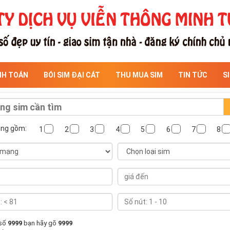
NH TOÁN
BÓI SIM ĐẠI CÁT
THU MUA SIM
TIN TỨC
S
ông gồm:
1
2
3
4
5
6
7
8
 số
9999
bạn hãy gõ
9999