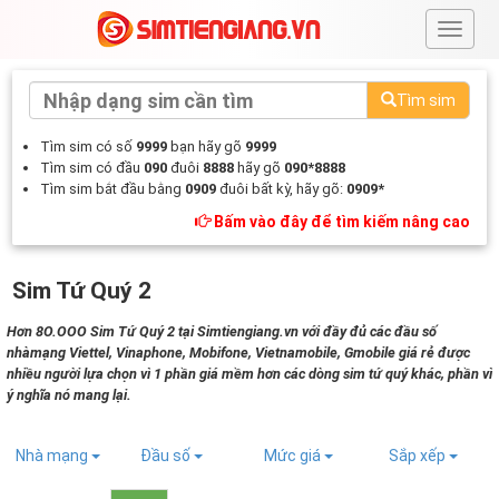
#
Tìm sim
Tìm sim có số
9999
bạn hãy gõ
9999
Tìm sim có đầu
090
đuôi
8888
hãy gõ
090*8888
Tìm sim bắt đầu bằng
0909
đuôi bất kỳ, hãy gõ:
0909*
Bấm vào đây để tìm kiếm nâng cao
Sim Tứ Quý 2
Hơn 8O.OOO Sim Tứ Quý 2 tại Simtiengiang.vn với đầy đủ các đầu số
nhàmạng Viettel, Vinaphone, Mobifone, Vietnamobile, Gmobile giá rẻ được
nhiều người lựa chọn vì 1 phần giá mềm hơn các dòng sim tứ quý khác, phần vì
ý nghĩa nó mang lại.
Nhà mạng
Đầu số
Mức giá
Sắp xếp