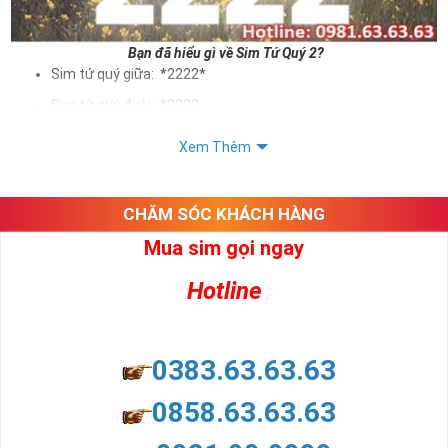
Bạn đã hiểu gì về Sim Tứ Quý 2?
Sim tứ quý giữa: *2222*
Sim tứ quý đuôi: *2222
Sim tứ quý kép: *88882222
Xem Thêm
Sim số đẹp Tứ Quý 2 hay bất kỳ dòng sim số đẹp nào đều
được định giá khác nhau phụ thuộc vào đầu số, nhà mạng cũng
như sự sắp xếp của các con số trong sim.
CHĂM SÓC KHÁCH HÀNG
Mua sim gọi ngay
Ý nghĩa sim tứ quý 2
Hotline
Theo quan niệm dân gian
Trong dân gian, con số 2 được coi là con số may mắn, nó tượng
trưng cho sự có đôi có cặp của hạnh phúc lứa đôi.
Là con số luôn mang lại những điều viên mãn, suôn sẻ và mang lại
0383.63.63.63
nhiều thành công, thăng tiến hơn.
Con số 2 còn tượng trưng cho lòng tốt, sự cân bằng, tế nhị, ổn định
0858.63.63.63
và tính hai mặt. Số 2 thúc giục chúng ta lựa chọn, dựa vào những
phán đoán của bản thân. Con số này có thể ám chỉ ngã ba cuộc