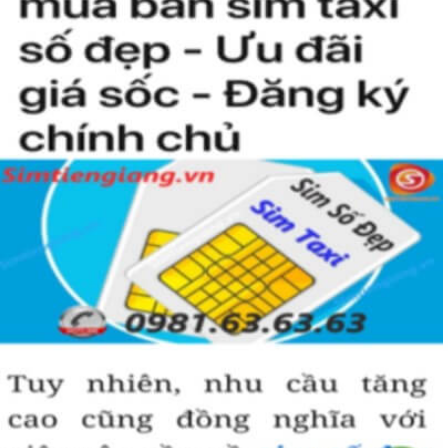
kiện để sở hữu một sim tứ quý 2 này, bởi vậy chỉ cần nhìn vào
người khác cũng sẽ biết được vị trí của bạn trong xã hội là như thế
nào rồi?
Hướng dẫn mua Sim Tứ Quý 2 tại
Simtiengiang.vn.
Sim Tiền Giang là đơn vị cung cấp
sim số đẹp
Tứ Quý, sim giá rẻ uy
tín chất lượng.