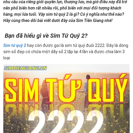
nhu cầu của riêng giới quyền lực, thượng lưu, mà giờ điều này đã trở
nên phổ biến hơn rất nhiều rồi, phổ biến với mọi đối tượng khách
hàng, mọi lứa tuổi. Vậy sim tứ quý 2 là gì? Có ý nghĩa như thế nào?
Hãy cùng theo dõi bài viết dưới đây của Sim Tiền Giang nhé!
Bạn đã hiểu gì về Sim Tứ Quý 2?
Sim tứ quý 2
hay còn được gọi là sim tứ quý đuôi 2222. Đây là dòng
sim số đẹp có chứa một dãy số 2 lặp lại 4 lần và được chia làm 3
loại: