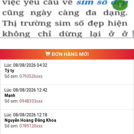
Chọn mua sim số đẹp thường mất nhiều thời gian ở khoản lựa số,
một số phải vừa đẹp, vừa tốt về phong thủy thì mới là sim hoàn
hảo. Vậy phải làm sao?
- Cách nhanh nhất để chọn mua được Sim Tứ Quý 2 là bạn vào
trang chủ của Sim Tiền Giang, chọn mục “
Sim giảm giá
“ ở ngay đầu
trang chủ. Đây là danh sách sim được đại lý giảm giá vì một số lý
do nên bạn có thể chọn mua được số đẹp lại có giá cực rẻ nữa.
Ngoài ra quý khách chưa ưng ý về Sim Tứ Quý 2 có cũng thể tham
ĐƠN HÀNG MỚI
khảo thêm Sim Vinaphone,Sim Gmobile,
Sim Tứ Quý Giữa
..
Lúc: 08/08/2026 04:32
Tý ty
Số sim:
0793526xxx
Lúc: 08/08/2026 12:42
Mạnh
Số sim:
0948333xxx
Lúc: 08/08/2026 12:18
Nguyễn Hoàng Đăng Khoa
Số sim:
0789120xxx