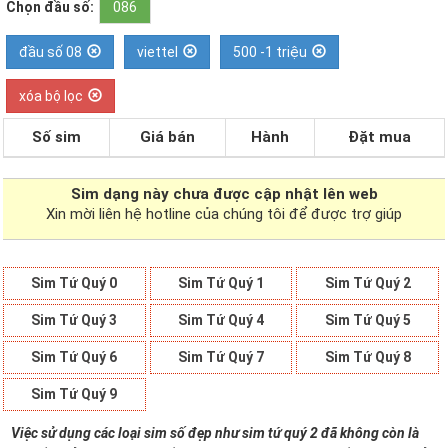
Chọn đầu số:
086
đầu số 08
viettel
500 -1 triệu
xóa bộ lọc
Số sim
Giá bán
Hành
Đặt mua
Sim dạng
này chưa được cập nhật lên web
Xin mời liên hệ hotline của chúng tôi để được trợ giúp
Sim Tứ Quý 0
Sim Tứ Quý 1
Sim Tứ Quý 2
Sim Tứ Quý 3
Sim Tứ Quý 4
Sim Tứ Quý 5
Sim Tứ Quý 6
Sim Tứ Quý 7
Sim Tứ Quý 8
Sim Tứ Quý 9
Việc sử dụng các loại sim số đẹp như sim tứ quý 2 đã không còn là