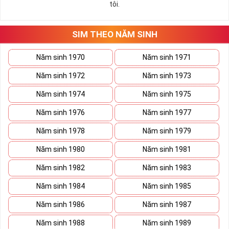
tôi.
những hướng giải quyết đúng đắn nhắt.
Tất cả những ý trên đều nói lên số 2 là con số vô cùng đẹp, khi bộ
tứ 2 cùng xuất hiện trong một dãy số sim càng giúp cho ý nghĩa
SIM THEO NĂM SINH
sim tứ quý
tăng lên gấp bội. Sở hữu sim Tứ Quý 2 giúp khích lệ tinh
thần người sở hữu là không sợ bất cứ điều gì mà hãy cứ làm thì
Năm sinh 1970
Năm sinh 1971
mọi điều tốt đẹp và may mắn ắt sẽ đến.
Năm sinh 1972
Năm sinh 1973
Lợi ích sim Tứ Quý 2 mang lại là gì?
Năm sinh 1974
Năm sinh 1975
Năm sinh 1976
Năm sinh 1977
Năm sinh 1978
Năm sinh 1979
Năm sinh 1980
Năm sinh 1981
Năm sinh 1982
Năm sinh 1983
Năm sinh 1984
Năm sinh 1985
Năm sinh 1986
Năm sinh 1987
Năm sinh 1988
Năm sinh 1989