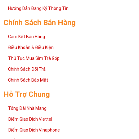
Trên đây là những chia sẻ chi tiết về dòng sim số đẹp Tứ Quý
2 đang được rất nhiều khách hàng tin tưởng lựa chọn trên thị
Hướng Dẫn Đăng Ký Thông Tin
trường sim số hiện nay. Hy vọng với những thông tin được cung
cấp trong bài viết này sẽ giúp bạn hiểu rõ ý nghĩa và các bước đặt
Chính Sách Bán Hàng
mua sim số tại Sim Tiền Giang nhanh chóng nhất.
Chúc quý khách tìm được chiếc sim Tứ quý 2 như ý!
Cam Kết Bán Hàng
Xin cám ơn và hân hạnh được phục vụ!
Điều Khoản & Điều Kiện
Thủ Tục Mua Sim Trả Góp
Chính Sách Đổi Trả
Chính Sách Bảo Mật
Hỗ Trợ Chung
Tổng Đài Nhà Mạng
Điểm Giao Dịch Viettel
Điểm Giao Dịch Vinaphone