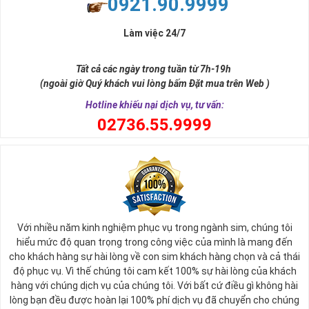
0921.90.9999
đời, nơi bạn phải đưa ra những quyết định quan trọng.
Làm việc 24/7
Tất cả các ngày trong tuần từ 7h-19h
(ngoài giờ Quý khách vui lòng bấm Đặt mua trên Web )
Hotline khiếu nại dịch vụ, tư vấn:
0
2736.55.9999
Ý nghĩa sim tứ quý 2
Với nhiều năm kinh nghiệm phục vụ trong ngành sim, chúng tôi
Theo quan niệm phong thủy
hiểu mức độ quan trọng trong công việc của mình là mang đến
Số 2 tượng trưng cho sự cân bằng, hài hòa của âm dương và đất
cho khách hàng sự hài lòng về con sim khách hàng chọn và cả thái
trời. Sự cân bằng này giúp cho mọi việc đều thuận lợi và mang lại
độ phục vụ. Vì thế chúng tôi cam kết 100% sự hài lòng của khách
nhiều may mắn trong cuộc sống và kinh doanh.
hàng với chúng dịch vụ của chúng tôi. Với bất cứ điều gì không hài
Số 2 còn biểu trưng cho lòng tốt, sự ổn định và tính hai mặt của
lòng bạn đều được hoàn lại 100% phí dịch vụ đã chuyển cho chúng
mọi vấn đề. Số 2 giúp cho họ có được sự lựa chọn, để đưa ra