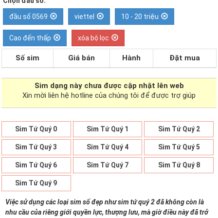
Chọn đầu số:
đầu số 0569
viettel
10 - 20 triệu
Cao đến thấp
xóa bộ lọc
Số sim
Giá bán
Hành
Đặt mua
Sim dạng
này chưa được cập nhật lên web
Xin mời liên hệ hotline của chúng tôi để được trợ giúp
Sim Tứ Quý 0
Sim Tứ Quý 1
Sim Tứ Quý 2
Sim Tứ Quý 3
Sim Tứ Quý 4
Sim Tứ Quý 5
Sim Tứ Quý 6
Sim Tứ Quý 7
Sim Tứ Quý 8
Sim Tứ Quý 9
Việc sử dụng các loại sim số đẹp như sim tứ quý 2 đã không còn là
nhu cầu của riêng giới quyền lực, thượng lưu, mà giờ điều này đã trở