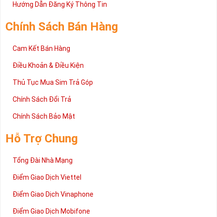
2 đang được rất nhiều khách hàng tin tưởng lựa chọn trên thị
Hướng Dẫn Đăng Ký Thông Tin
trường sim số hiện nay. Hy vọng với những thông tin được cung
cấp trong bài viết này sẽ giúp bạn hiểu rõ ý nghĩa và các bước đặt
Chính Sách Bán Hàng
mua sim số tại Sim Tiền Giang nhanh chóng nhất.
Chúc quý khách tìm được chiếc sim Tứ quý 2 như ý!
Cam Kết Bán Hàng
Xin cám ơn và hân hạnh được phục vụ!
Điều Khoản & Điều Kiện
Thủ Tục Mua Sim Trả Góp
Chính Sách Đổi Trả
Chính Sách Bảo Mật
Hỗ Trợ Chung
Tổng Đài Nhà Mạng
Điểm Giao Dịch Viettel
Điểm Giao Dịch Vinaphone
Điểm Giao Dịch Mobifone