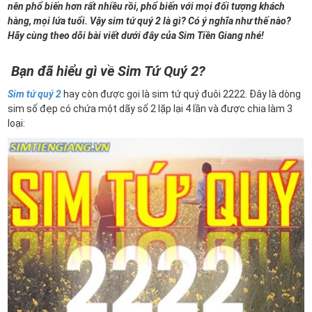
nên phổ biến hơn rất nhiều rồi, phổ biến với mọi đối tượng khách
hàng, mọi lứa tuổi. Vậy sim tứ quý 2 là gì? Có ý nghĩa như thế nào?
Hãy cùng theo dõi bài viết dưới đây của Sim Tiền Giang nhé!
Bạn đã hiểu gì về Sim Tứ Quý 2?
Sim tứ quý 2
hay còn được gọi là sim tứ quý đuôi 2222. Đây là dòng
sim số đẹp có chứa một dãy số 2 lặp lại 4 lần và được chia làm 3
loại: