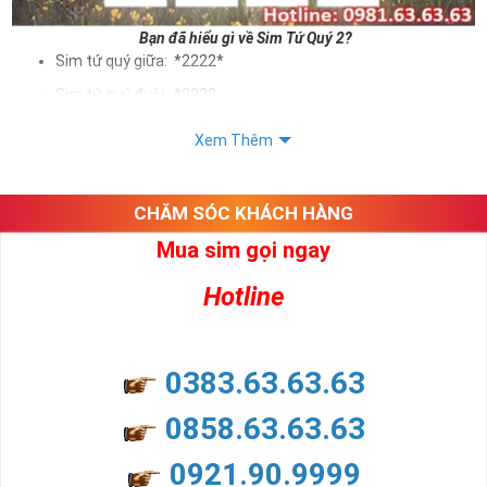
Bạn đã hiểu gì về Sim Tứ Quý 2?
Sim tứ quý giữa: *2222*
Sim tứ quý đuôi: *2222
Sim tứ quý kép: *88882222
Xem Thêm
Sim số đẹp Tứ Quý 2 hay bất kỳ dòng sim số đẹp nào đều
được định giá khác nhau phụ thuộc vào đầu số, nhà mạng cũng
như sự sắp xếp của các con số trong sim.
CHĂM SÓC KHÁCH HÀNG
Mua sim gọi ngay
Ý nghĩa sim tứ quý 2
Hotline
Theo quan niệm dân gian
Trong dân gian, con số 2 được coi là con số may mắn, nó tượng
trưng cho sự có đôi có cặp của hạnh phúc lứa đôi.
Là con số luôn mang lại những điều viên mãn, suôn sẻ và mang lại
0383.63.63.63
nhiều thành công, thăng tiến hơn.
Con số 2 còn tượng trưng cho lòng tốt, sự cân bằng, tế nhị, ổn định
0858.63.63.63
và tính hai mặt. Số 2 thúc giục chúng ta lựa chọn, dựa vào những
phán đoán của bản thân. Con số này có thể ám chỉ ngã ba cuộc
0921.90.9999
đời, nơi bạn phải đưa ra những quyết định quan trọng.