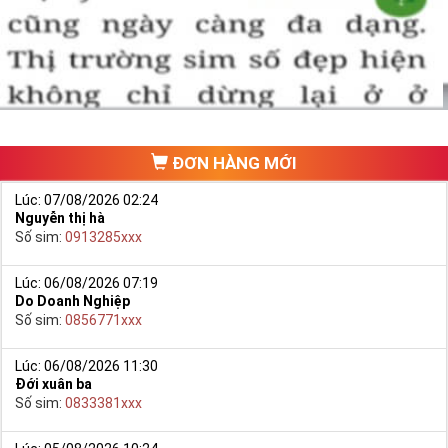
một số phải vừa đẹp, vừa tốt về phong thủy thì mới là sim hoàn
hảo. Vậy phải làm sao?
- Cách nhanh nhất để chọn mua được Sim Tứ Quý 2 là bạn vào
trang chủ của Sim Tiền Giang, chọn mục “
Sim giảm giá
“ ở ngay đầu
trang chủ. Đây là danh sách sim được đại lý giảm giá vì một số lý
do nên bạn có thể chọn mua được số đẹp lại có giá cực rẻ nữa.
Ngoài ra quý khách chưa ưng ý về Sim Tứ Quý 2 có cũng thể tham
ĐƠN HÀNG MỚI
khảo thêm Sim Vinaphone,Sim Gmobile,
Sim Tứ Quý Giữa
..
Lúc: 07/08/2026 02:24
Nguyễn thị hà
Số sim:
0913285xxx
Lúc: 06/08/2026 07:19
Do Doanh Nghiệp
Số sim:
0856771xxx
Lúc: 06/08/2026 11:30
Đới xuân ba
Số sim:
0833381xxx