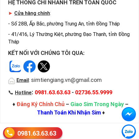
HỆ THỐNG CHI NHÁNH TRÊN TOÀN QUỐC
►
Cửa hàng chính
:
-
Số 28B, Ấp Bắc, phường Trung An, tỉnh Đồng Tháp
-
41/416, Lý Thường Kiệt, phường Đạo Thạnh, tỉnh Đồng
Tháp
KẾT NỐI VỚI CHÚNG TÔI QUA:
simtiengiang.vn@gmail.com
Email
:
:
📞
0981.63.63.63
-
02736.55.9999
Hotline
♦
Đăng Ký Chính Chủ
–
Giao Sim Trong Ngày
–
Thanh Toán Khi Nhận Sim
♦
0981.63.63.63