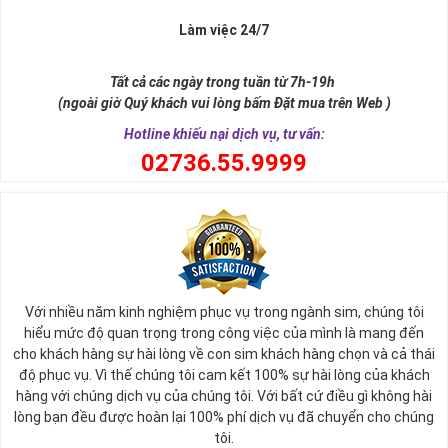
Làm việc 24/7
Tất cả các ngày trong tuần từ 7h-19h
(ngoài giờ Quý khách vui lòng bấm Đặt mua trên Web )
Hotline khiếu nại dịch vụ, tư vấn:
0
2736.55.9999
Ý nghĩa sim tứ quý 2
Với nhiều năm kinh nghiệm phục vụ trong ngành sim, chúng tôi
Theo quan niệm phong thủy
hiểu mức độ quan trọng trong công việc của mình là mang đến
Số 2 tượng trưng cho sự cân bằng, hài hòa của âm dương và đất
cho khách hàng sự hài lòng về con sim khách hàng chọn và cả thái
trời. Sự cân bằng này giúp cho mọi việc đều thuận lợi và mang lại
độ phục vụ. Vì thế chúng tôi cam kết 100% sự hài lòng của khách
nhiều may mắn trong cuộc sống và kinh doanh.
hàng với chúng dịch vụ của chúng tôi. Với bất cứ điều gì không hài
Số 2 còn biểu trưng cho lòng tốt, sự ổn định và tính hai mặt của
lòng bạn đều được hoàn lại 100% phí dịch vụ đã chuyển cho chúng
mọi vấn đề. Số 2 giúp cho họ có được sự lựa chọn, để đưa ra
tôi.