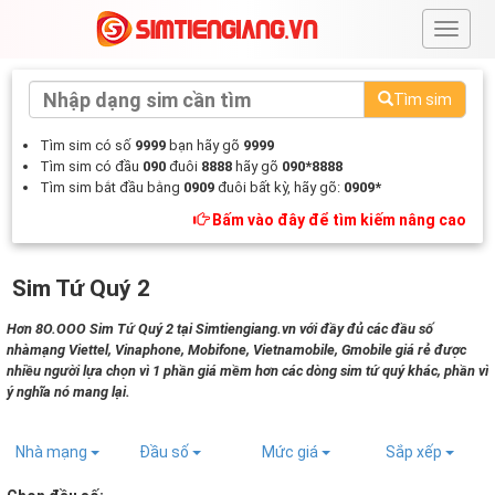
#
Tìm sim
Tìm sim có số
9999
bạn hãy gõ
9999
Tìm sim có đầu
090
đuôi
8888
hãy gõ
090*8888
Tìm sim bắt đầu bằng
0909
đuôi bất kỳ, hãy gõ:
0909*
Bấm vào đây để tìm kiếm nâng cao
Sim Tứ Quý 2
Hơn 8O.OOO Sim Tứ Quý 2 tại Simtiengiang.vn với đầy đủ các đầu số
nhàmạng Viettel, Vinaphone, Mobifone, Vietnamobile, Gmobile giá rẻ được
nhiều người lựa chọn vì 1 phần giá mềm hơn các dòng sim tứ quý khác, phần vì
ý nghĩa nó mang lại.
Nhà mạng
Đầu số
Mức giá
Sắp xếp