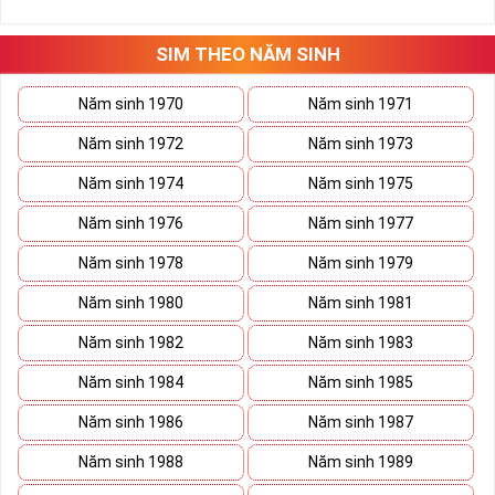
những hướng giải quyết đúng đắn nhắt.
Tất cả những ý trên đều nói lên số 2 là con số vô cùng đẹp, khi bộ
tứ 2 cùng xuất hiện trong một dãy số sim càng giúp cho ý nghĩa
SIM THEO NĂM SINH
sim tứ quý
tăng lên gấp bội. Sở hữu sim Tứ Quý 2 giúp khích lệ tinh
thần người sở hữu là không sợ bất cứ điều gì mà hãy cứ làm thì
Năm sinh 1970
Năm sinh 1971
mọi điều tốt đẹp và may mắn ắt sẽ đến.
Năm sinh 1972
Năm sinh 1973
Lợi ích sim Tứ Quý 2 mang lại là gì?
Năm sinh 1974
Năm sinh 1975
Năm sinh 1976
Năm sinh 1977
Năm sinh 1978
Năm sinh 1979
Năm sinh 1980
Năm sinh 1981
Năm sinh 1982
Năm sinh 1983
Năm sinh 1984
Năm sinh 1985
Năm sinh 1986
Năm sinh 1987
Năm sinh 1988
Năm sinh 1989