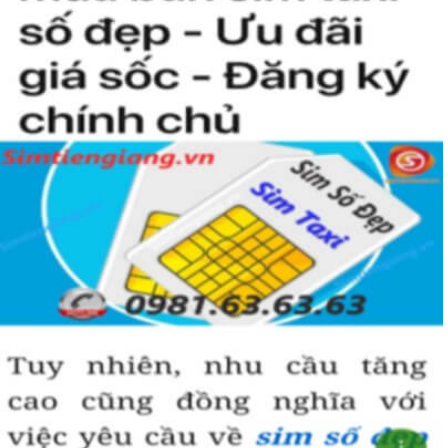
người khác cũng sẽ biết được vị trí của bạn trong xã hội là như thế
nào rồi?
Hướng dẫn mua Sim Tứ Quý 2 tại
Simtiengiang.vn.
Sim Tiền Giang là đơn vị cung cấp
sim số đẹp
Tứ Quý, sim giá rẻ uy
tín chất lượng.
Chọn mua sim số đẹp thường mất nhiều thời gian ở khoản lựa số,