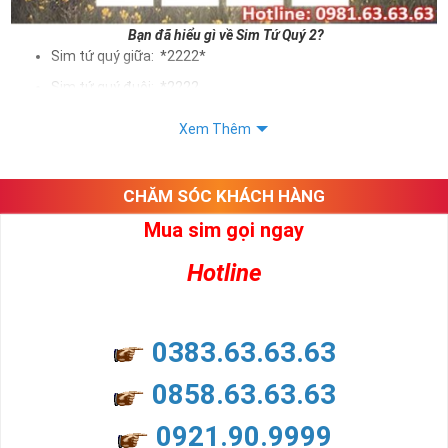
Bạn đã hiểu gì về Sim Tứ Quý 2?
Sim tứ quý giữa: *2222*
Sim tứ quý đuôi: *2222
Sim tứ quý kép: *88882222
Xem Thêm
Sim số đẹp Tứ Quý 2 hay bất kỳ dòng sim số đẹp nào đều
được định giá khác nhau phụ thuộc vào đầu số, nhà mạng cũng
như sự sắp xếp của các con số trong sim.
CHĂM SÓC KHÁCH HÀNG
Mua sim gọi ngay
Ý nghĩa sim tứ quý 2
Hotline
Theo quan niệm dân gian
Trong dân gian, con số 2 được coi là con số may mắn, nó tượng
trưng cho sự có đôi có cặp của hạnh phúc lứa đôi.
Là con số luôn mang lại những điều viên mãn, suôn sẻ và mang lại
0383.63.63.63
nhiều thành công, thăng tiến hơn.
Con số 2 còn tượng trưng cho lòng tốt, sự cân bằng, tế nhị, ổn định
0858.63.63.63
và tính hai mặt. Số 2 thúc giục chúng ta lựa chọn, dựa vào những
phán đoán của bản thân. Con số này có thể ám chỉ ngã ba cuộc
0921.90.9999
đời, nơi bạn phải đưa ra những quyết định quan trọng.