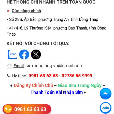
HỆ THỐNG CHI NHÁNH TRÊN TOÀN QUỐC
►
Cửa hàng chính
:
-
Số 28B, Ấp Bắc, phường Trung An, tỉnh Đồng Tháp
-
41/416, Lý Thường Kiệt, phường Đạo Thạnh, tỉnh Đồng
Tháp
KẾT NỐI VỚI CHÚNG TÔI QUA:
simtiengiang.vn@gmail.com
Email
:
:
📞
0981.63.63.63
-
02736.55.9999
Hotline
♦
Đăng Ký Chính Chủ
–
Giao Sim Trong Ngày
–
Thanh Toán Khi Nhận Sim
♦
0981.63.63.63