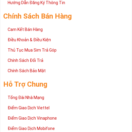
2 đang được rất nhiều khách hàng tin tưởng lựa chọn trên thị
Hướng Dẫn Đăng Ký Thông Tin
trường sim số hiện nay. Hy vọng với những thông tin được cung
cấp trong bài viết này sẽ giúp bạn hiểu rõ ý nghĩa và các bước đặt
Chính Sách Bán Hàng
mua sim số tại Sim Tiền Giang nhanh chóng nhất.
Chúc quý khách tìm được chiếc sim Tứ quý 2 như ý!
Cam Kết Bán Hàng
Xin cám ơn và hân hạnh được phục vụ!
Điều Khoản & Điều Kiện
Thủ Tục Mua Sim Trả Góp
Chính Sách Đổi Trả
Chính Sách Bảo Mật
Hỗ Trợ Chung
Tổng Đài Nhà Mạng
Điểm Giao Dịch Viettel
Điểm Giao Dịch Vinaphone
Điểm Giao Dịch Mobifone