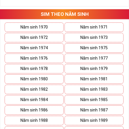
những hướng giải quyết đúng đắn nhắt.
Tất cả những ý trên đều nói lên số 2 là con số vô cùng đẹp, khi bộ
tứ 2 cùng xuất hiện trong một dãy số sim càng giúp cho ý nghĩa
SIM THEO NĂM SINH
sim tứ quý
tăng lên gấp bội. Sở hữu sim Tứ Quý 2 giúp khích lệ tinh
thần người sở hữu là không sợ bất cứ điều gì mà hãy cứ làm thì
Năm sinh 1970
Năm sinh 1971
mọi điều tốt đẹp và may mắn ắt sẽ đến.
Năm sinh 1972
Năm sinh 1973
Lợi ích sim Tứ Quý 2 mang lại là gì?
Năm sinh 1974
Năm sinh 1975
Năm sinh 1976
Năm sinh 1977
Năm sinh 1978
Năm sinh 1979
Năm sinh 1980
Năm sinh 1981
Năm sinh 1982
Năm sinh 1983
Năm sinh 1984
Năm sinh 1985
Năm sinh 1986
Năm sinh 1987
Năm sinh 1988
Năm sinh 1989