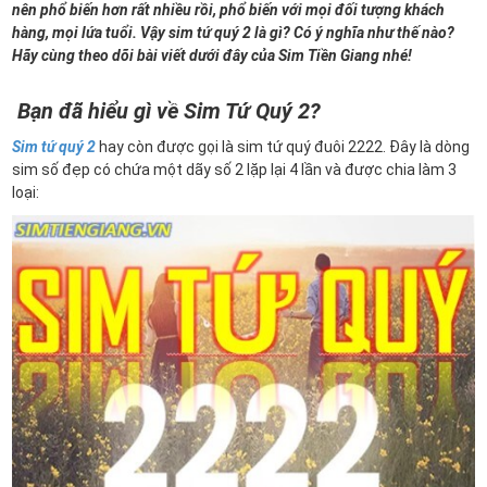
nên phổ biến hơn rất nhiều rồi, phổ biến với mọi đối tượng khách
hàng, mọi lứa tuổi. Vậy sim tứ quý 2 là gì? Có ý nghĩa như thế nào?
Hãy cùng theo dõi bài viết dưới đây của Sim Tiền Giang nhé!
Bạn đã hiểu gì về Sim Tứ Quý 2?
Sim tứ quý 2
hay còn được gọi là sim tứ quý đuôi 2222. Đây là dòng
sim số đẹp có chứa một dãy số 2 lặp lại 4 lần và được chia làm 3
loại: