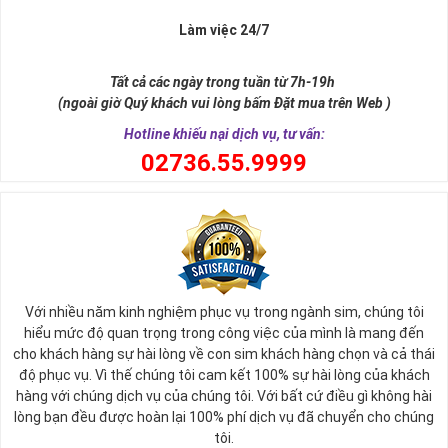
Làm việc 24/7
Tất cả các ngày trong tuần từ 7h-19h
(ngoài giờ Quý khách vui lòng bấm Đặt mua trên Web )
Hotline khiếu nại dịch vụ, tư vấn:
0
2736.55.9999
Ý nghĩa sim tứ quý 2
Với nhiều năm kinh nghiệm phục vụ trong ngành sim, chúng tôi
Theo quan niệm phong thủy
hiểu mức độ quan trọng trong công việc của mình là mang đến
Số 2 tượng trưng cho sự cân bằng, hài hòa của âm dương và đất
cho khách hàng sự hài lòng về con sim khách hàng chọn và cả thái
trời. Sự cân bằng này giúp cho mọi việc đều thuận lợi và mang lại
độ phục vụ. Vì thế chúng tôi cam kết 100% sự hài lòng của khách
nhiều may mắn trong cuộc sống và kinh doanh.
hàng với chúng dịch vụ của chúng tôi. Với bất cứ điều gì không hài
Số 2 còn biểu trưng cho lòng tốt, sự ổn định và tính hai mặt của
lòng bạn đều được hoàn lại 100% phí dịch vụ đã chuyển cho chúng
mọi vấn đề. Số 2 giúp cho họ có được sự lựa chọn, để đưa ra
tôi.