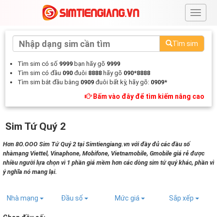
#
Tìm sim
Tìm sim có số
9999
bạn hãy gõ
9999
Tìm sim có đầu
090
đuôi
8888
hãy gõ
090*8888
Tìm sim bắt đầu bằng
0909
đuôi bất kỳ, hãy gõ:
0909*
Bấm vào đây để tìm kiếm nâng cao
Sim Tứ Quý 2
Hơn 8O.OOO Sim Tứ Quý 2 tại Simtiengiang.vn với đầy đủ các đầu số
nhàmạng Viettel, Vinaphone, Mobifone, Vietnamobile, Gmobile giá rẻ được
nhiều người lựa chọn vì 1 phần giá mềm hơn các dòng sim tứ quý khác, phần vì
ý nghĩa nó mang lại.
Nhà mạng
Đầu số
Mức giá
Sắp xếp