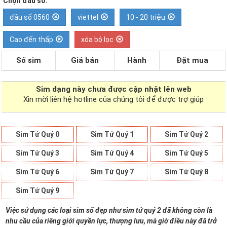
Chọn đầu số:
đầu số 0560
viettel
10 - 20 triệu
Cao đến thấp
xóa bộ lọc
Số sim
Giá bán
Hành
Đặt mua
Sim dạng
này chưa được cập nhật lên web
Xin mời liên hệ hotline của chúng tôi để được trợ giúp
Sim Tứ Quý 0
Sim Tứ Quý 1
Sim Tứ Quý 2
Sim Tứ Quý 3
Sim Tứ Quý 4
Sim Tứ Quý 5
Sim Tứ Quý 6
Sim Tứ Quý 7
Sim Tứ Quý 8
Sim Tứ Quý 9
Việc sử dụng các loại sim số đẹp như sim tứ quý 2 đã không còn là
nhu cầu của riêng giới quyền lực, thượng lưu, mà giờ điều này đã trở