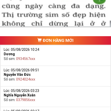
một số phải vừa đẹp, vừa tốt về phong thủy thì mới là sim hoàn
hảo. Vậy phải làm sao?
- Cách nhanh nhất để chọn mua được Sim Tứ Quý 2 là bạn vào
trang chủ của Sim Tiền Giang, chọn mục “
Sim giảm giá
“ ở ngay đầu
trang chủ. Đây là danh sách sim được đại lý giảm giá vì một số lý
do nên bạn có thể chọn mua được số đẹp lại có giá cực rẻ nữa.
Ngoài ra quý khách chưa ưng ý về Sim Tứ Quý 2 có cũng thể tham
ĐƠN HÀNG MỚI
khảo thêm Sim Vinaphone,Sim Gmobile,
Sim Tứ Quý Giữa
..
Lúc: 05/08/2026 10:24
Dương
Số sim:
0934567xxx
Lúc: 05/08/2026 09:51
Nguyễn Văn Đức
Số sim:
0924024xxx
Lúc: 05/08/2026 03:23
Nghĩa Nguyễn Xuân
Số sim:
0379856xxx