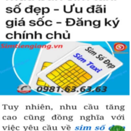
người khác cũng sẽ biết được vị trí của bạn trong xã hội là như thế
nào rồi?
Hướng dẫn mua Sim Tứ Quý 2 tại
Simtiengiang.vn.
Sim Tiền Giang là đơn vị cung cấp
sim số đẹp
Tứ Quý, sim giá rẻ uy
tín chất lượng.
Chọn mua sim số đẹp thường mất nhiều thời gian ở khoản lựa số,