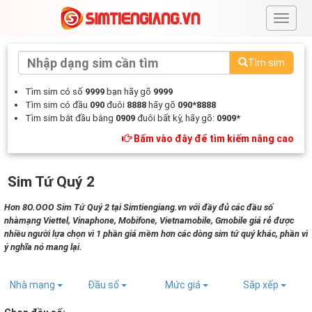
#
Tìm sim
Tìm sim có số
9999
bạn hãy gõ
9999
Tìm sim có đầu
090
đuôi
8888
hãy gõ
090*8888
Tìm sim bắt đầu bằng
0909
đuôi bất kỳ, hãy gõ:
0909*
Bấm vào đây để tìm kiếm nâng cao
Sim Tứ Quý 2
Hơn 8O.OOO Sim Tứ Quý 2 tại Simtiengiang.vn với đầy đủ các đầu số
nhàmạng Viettel, Vinaphone, Mobifone, Vietnamobile, Gmobile giá rẻ được
nhiều người lựa chọn vì 1 phần giá mềm hơn các dòng sim tứ quý khác, phần vì
ý nghĩa nó mang lại.
Nhà mạng
Đầu số
Mức giá
Sắp xếp