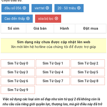
Chọn đầu số:
đầu số 056
viettel
20 - 50 triệu
Cao đến thấp
xóa bộ lọc
Số sim
Giá bán
Hành
Đặt mua
Sim dạng
này chưa được cập nhật lên web
Xin mời liên hệ hotline của chúng tôi để được trợ giúp
Sim Tứ Quý 0
Sim Tứ Quý 1
Sim Tứ Quý 2
Sim Tứ Quý 3
Sim Tứ Quý 4
Sim Tứ Quý 5
Sim Tứ Quý 6
Sim Tứ Quý 7
Sim Tứ Quý 8
Sim Tứ Quý 9
Việc sử dụng các loại sim số đẹp như sim tứ quý 2 đã không còn là
nhu cầu của riêng giới quyền lực, thượng lưu, mà giờ điều này đã trở