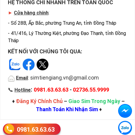
HỆ THỐNG CHI NHÁNH TRÊN TOÀN QUỐC
►
Cửa hàng chính
:
-
Số 28B, Ấp Bắc, phường Trung An, tỉnh Đồng Tháp
-
41/416, Lý Thường Kiệt, phường Đạo Thạnh, tỉnh Đồng
Tháp
KẾT NỐI VỚI CHÚNG TÔI QUA:
simtiengiang.vn@gmail.com
Email
:
:
📞
0981.63.63.63
-
02736.55.9999
Hotline
♦
Đăng Ký Chính Chủ
–
Giao Sim Trong Ngày
–
Thanh Toán Khi Nhận Sim
♦
0981.63.63.63