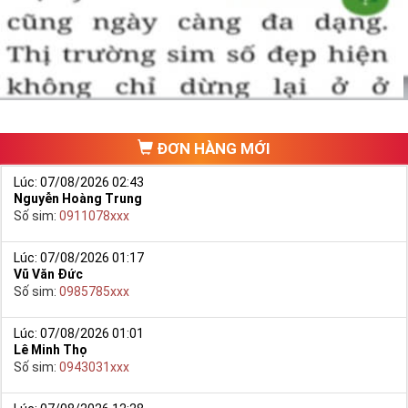
một số phải vừa đẹp, vừa tốt về phong thủy thì mới là sim hoàn
hảo. Vậy phải làm sao?
- Cách nhanh nhất để chọn mua được Sim Tứ Quý 2 là bạn vào
trang chủ của Sim Tiền Giang, chọn mục “
Sim giảm giá
“ ở ngay đầu
trang chủ. Đây là danh sách sim được đại lý giảm giá vì một số lý
do nên bạn có thể chọn mua được số đẹp lại có giá cực rẻ nữa.
Ngoài ra quý khách chưa ưng ý về Sim Tứ Quý 2 có cũng thể tham
ĐƠN HÀNG MỚI
khảo thêm Sim Vinaphone,Sim Gmobile,
Sim Tứ Quý Giữa
..
Lúc: 07/08/2026 02:43
Nguyễn Hoàng Trung
Số sim:
0911078xxx
Lúc: 07/08/2026 01:17
Vũ Văn Đức
Số sim:
0985785xxx
Lúc: 07/08/2026 01:01
Lê Minh Thọ
Số sim:
0943031xxx