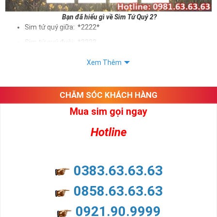
Bạn đã hiểu gì về Sim Tứ Quý 2?
Sim tứ quý giữa: *2222*
Sim tứ quý đuôi: *2222
Sim tứ quý kép: *88882222
Xem Thêm
Sim số đẹp Tứ Quý 2 hay bất kỳ dòng sim số đẹp nào đều
được định giá khác nhau phụ thuộc vào đầu số, nhà mạng cũng
như sự sắp xếp của các con số trong sim.
CHĂM SÓC KHÁCH HÀNG
Mua sim gọi ngay
Ý nghĩa sim tứ quý 2
Hotline
Theo quan niệm dân gian
Trong dân gian, con số 2 được coi là con số may mắn, nó tượng
trưng cho sự có đôi có cặp của hạnh phúc lứa đôi.
Là con số luôn mang lại những điều viên mãn, suôn sẻ và mang lại
0383.63.63.63
nhiều thành công, thăng tiến hơn.
Con số 2 còn tượng trưng cho lòng tốt, sự cân bằng, tế nhị, ổn định
0858.63.63.63
và tính hai mặt. Số 2 thúc giục chúng ta lựa chọn, dựa vào những
phán đoán của bản thân. Con số này có thể ám chỉ ngã ba cuộc
0921.90.9999
đời, nơi bạn phải đưa ra những quyết định quan trọng.