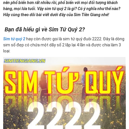
nên phổ biến hơn rất nhiều rồi, phổ biến với mọi đối tượng khách
hàng, mọi lứa tuổi. Vậy sim tứ quý 2 là gì? Có ý nghĩa như thế nào?
Hãy cùng theo dõi bài viết dưới đây của Sim Tiền Giang nhé!
Bạn đã hiểu gì về Sim Tứ Quý 2?
Sim tứ quý 2
hay còn được gọi là sim tứ quý đuôi 2222. Đây là dòng
sim số đẹp có chứa một dãy số 2 lặp lại 4 lần và được chia làm 3
loại: