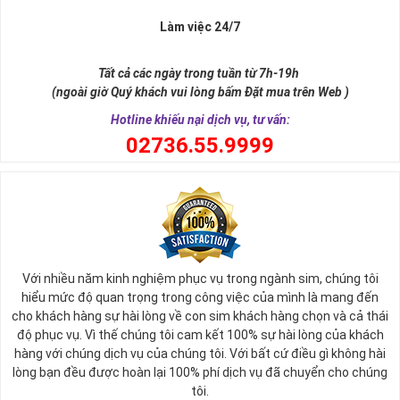
Làm việc 24/7
Tất cả các ngày trong tuần từ 7h-19h
(ngoài giờ Quý khách vui lòng bấm Đặt mua trên Web )
Hotline khiếu nại dịch vụ, tư vấn:
0
2736.55.9999
Ý nghĩa sim tứ quý 2
Với nhiều năm kinh nghiệm phục vụ trong ngành sim, chúng tôi
Theo quan niệm phong thủy
hiểu mức độ quan trọng trong công việc của mình là mang đến
Số 2 tượng trưng cho sự cân bằng, hài hòa của âm dương và đất
cho khách hàng sự hài lòng về con sim khách hàng chọn và cả thái
trời. Sự cân bằng này giúp cho mọi việc đều thuận lợi và mang lại
độ phục vụ. Vì thế chúng tôi cam kết 100% sự hài lòng của khách
nhiều may mắn trong cuộc sống và kinh doanh.
hàng với chúng dịch vụ của chúng tôi. Với bất cứ điều gì không hài
Số 2 còn biểu trưng cho lòng tốt, sự ổn định và tính hai mặt của
lòng bạn đều được hoàn lại 100% phí dịch vụ đã chuyển cho chúng
mọi vấn đề. Số 2 giúp cho họ có được sự lựa chọn, để đưa ra
tôi.