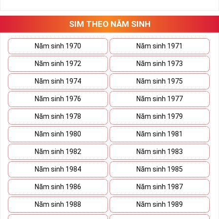
những hướng giải quyết đúng đắn nhắt.
Tất cả những ý trên đều nói lên số 2 là con số vô cùng đẹp, khi bộ
tứ 2 cùng xuất hiện trong một dãy số sim càng giúp cho ý nghĩa
SIM THEO NĂM SINH
sim tứ quý
tăng lên gấp bội. Sở hữu sim Tứ Quý 2 giúp khích lệ tinh
thần người sở hữu là không sợ bất cứ điều gì mà hãy cứ làm thì
Năm sinh 1970
Năm sinh 1971
mọi điều tốt đẹp và may mắn ắt sẽ đến.
Năm sinh 1972
Năm sinh 1973
Lợi ích sim Tứ Quý 2 mang lại là gì?
Năm sinh 1974
Năm sinh 1975
Năm sinh 1976
Năm sinh 1977
Năm sinh 1978
Năm sinh 1979
Năm sinh 1980
Năm sinh 1981
Năm sinh 1982
Năm sinh 1983
Năm sinh 1984
Năm sinh 1985
Năm sinh 1986
Năm sinh 1987
Năm sinh 1988
Năm sinh 1989