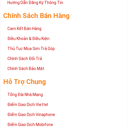
2 đang được rất nhiều khách hàng tin tưởng lựa chọn trên thị
Hướng Dẫn Đăng Ký Thông Tin
trường sim số hiện nay. Hy vọng với những thông tin được cung
cấp trong bài viết này sẽ giúp bạn hiểu rõ ý nghĩa và các bước đặt
Chính Sách Bán Hàng
mua sim số tại Sim Tiền Giang nhanh chóng nhất.
Chúc quý khách tìm được chiếc sim Tứ quý 2 như ý!
Cam Kết Bán Hàng
Xin cám ơn và hân hạnh được phục vụ!
Điều Khoản & Điều Kiện
Thủ Tục Mua Sim Trả Góp
Chính Sách Đổi Trả
Chính Sách Bảo Mật
Hỗ Trợ Chung
Tổng Đài Nhà Mạng
Điểm Giao Dịch Viettel
Điểm Giao Dịch Vinaphone
Điểm Giao Dịch Mobifone