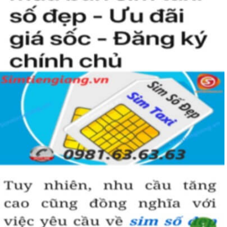
người khác cũng sẽ biết được vị trí của bạn trong xã hội là như thế
nào rồi?
Hướng dẫn mua Sim Tứ Quý 2 tại
Simtiengiang.vn.
Sim Tiền Giang là đơn vị cung cấp
sim số đẹp
Tứ Quý, sim giá rẻ uy
tín chất lượng.
Chọn mua sim số đẹp thường mất nhiều thời gian ở khoản lựa số,