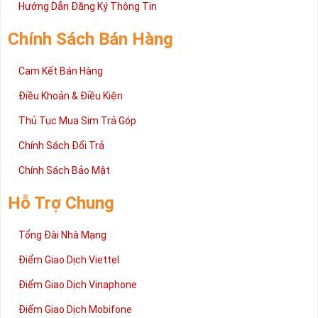
2 đang được rất nhiều khách hàng tin tưởng lựa chọn trên thị
Hướng Dẫn Đăng Ký Thông Tin
trường sim số hiện nay. Hy vọng với những thông tin được cung
cấp trong bài viết này sẽ giúp bạn hiểu rõ ý nghĩa và các bước đặt
Chính Sách Bán Hàng
mua sim số tại Sim Tiền Giang nhanh chóng nhất.
Chúc quý khách tìm được chiếc sim Tứ quý 2 như ý!
Cam Kết Bán Hàng
Xin cám ơn và hân hạnh được phục vụ!
Điều Khoản & Điều Kiện
Thủ Tục Mua Sim Trả Góp
Chính Sách Đổi Trả
Chính Sách Bảo Mật
Hỗ Trợ Chung
Tổng Đài Nhà Mạng
Điểm Giao Dịch Viettel
Điểm Giao Dịch Vinaphone
Điểm Giao Dịch Mobifone