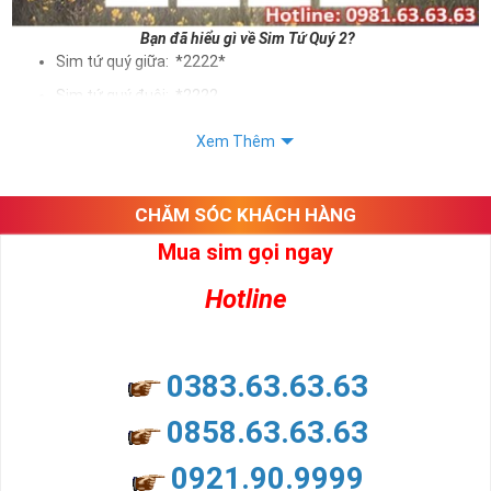
Bạn đã hiểu gì về Sim Tứ Quý 2?
Sim tứ quý giữa: *2222*
Sim tứ quý đuôi: *2222
Sim tứ quý kép: *88882222
Xem Thêm
Sim số đẹp Tứ Quý 2 hay bất kỳ dòng sim số đẹp nào đều
được định giá khác nhau phụ thuộc vào đầu số, nhà mạng cũng
như sự sắp xếp của các con số trong sim.
CHĂM SÓC KHÁCH HÀNG
Mua sim gọi ngay
Ý nghĩa sim tứ quý 2
Hotline
Theo quan niệm dân gian
Trong dân gian, con số 2 được coi là con số may mắn, nó tượng
trưng cho sự có đôi có cặp của hạnh phúc lứa đôi.
Là con số luôn mang lại những điều viên mãn, suôn sẻ và mang lại
0383.63.63.63
nhiều thành công, thăng tiến hơn.
Con số 2 còn tượng trưng cho lòng tốt, sự cân bằng, tế nhị, ổn định
0858.63.63.63
và tính hai mặt. Số 2 thúc giục chúng ta lựa chọn, dựa vào những
phán đoán của bản thân. Con số này có thể ám chỉ ngã ba cuộc
0921.90.9999
đời, nơi bạn phải đưa ra những quyết định quan trọng.