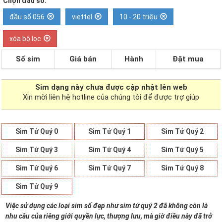
Chọn đầu số:
đầu số 056
viettel
10 - 20 triệu
xóa bộ lọc
Số sim
Giá bán
Hành
Đặt mua
Sim dạng
này chưa được cập nhật lên web
Xin mời liên hệ hotline của chúng tôi để được trợ giúp
Sim Tứ Quý 0
Sim Tứ Quý 1
Sim Tứ Quý 2
Sim Tứ Quý 3
Sim Tứ Quý 4
Sim Tứ Quý 5
Sim Tứ Quý 6
Sim Tứ Quý 7
Sim Tứ Quý 8
Sim Tứ Quý 9
Việc sử dụng các loại sim số đẹp như sim tứ quý 2 đã không còn là
nhu cầu của riêng giới quyền lực, thượng lưu, mà giờ điều này đã trở