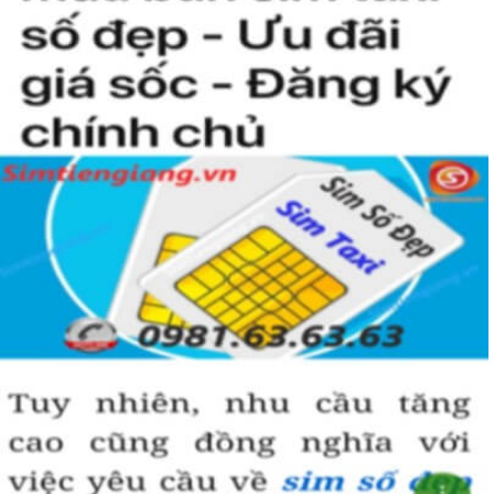
người khác cũng sẽ biết được vị trí của bạn trong xã hội là như thế
nào rồi?
Hướng dẫn mua Sim Tứ Quý 2 tại
Simtiengiang.vn.
Sim Tiền Giang là đơn vị cung cấp
sim số đẹp
Tứ Quý, sim giá rẻ uy
tín chất lượng.
Chọn mua sim số đẹp thường mất nhiều thời gian ở khoản lựa số,