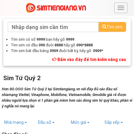
#
Tìm sim
Tìm sim có số
9999
bạn hãy gõ
9999
Tìm sim có đầu
090
đuôi
8888
hãy gõ
090*8888
Tìm sim bắt đầu bằng
0909
đuôi bất kỳ, hãy gõ:
0909*
Bấm vào đây để tìm kiếm nâng cao
Sim Tứ Quý 2
Hơn 8O.OOO Sim Tứ Quý 2 tại Simtiengiang.vn với đầy đủ các đầu số
nhàmạng Viettel, Vinaphone, Mobifone, Vietnamobile, Gmobile giá rẻ được
nhiều người lựa chọn vì 1 phần giá mềm hơn các dòng sim tứ quý khác, phần vì
ý nghĩa nó mang lại.
Nhà mạng
Đầu số
Mức giá
Sắp xếp