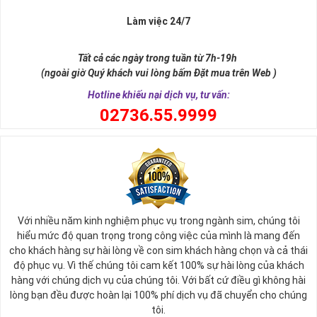
Làm việc 24/7
Tất cả các ngày trong tuần từ 7h-19h
(ngoài giờ Quý khách vui lòng bấm Đặt mua trên Web )
Hotline khiếu nại dịch vụ, tư vấn:
0
2736.55.9999
Ý nghĩa sim tứ quý 2
Với nhiều năm kinh nghiệm phục vụ trong ngành sim, chúng tôi
Theo quan niệm phong thủy
hiểu mức độ quan trọng trong công việc của mình là mang đến
Số 2 tượng trưng cho sự cân bằng, hài hòa của âm dương và đất
cho khách hàng sự hài lòng về con sim khách hàng chọn và cả thái
trời. Sự cân bằng này giúp cho mọi việc đều thuận lợi và mang lại
độ phục vụ. Vì thế chúng tôi cam kết 100% sự hài lòng của khách
nhiều may mắn trong cuộc sống và kinh doanh.
hàng với chúng dịch vụ của chúng tôi. Với bất cứ điều gì không hài
Số 2 còn biểu trưng cho lòng tốt, sự ổn định và tính hai mặt của
lòng bạn đều được hoàn lại 100% phí dịch vụ đã chuyển cho chúng
mọi vấn đề. Số 2 giúp cho họ có được sự lựa chọn, để đưa ra
tôi.