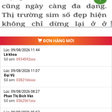
một số phải vừa đẹp, vừa tốt về phong thủy thì mới là sim hoàn
hảo. Vậy phải làm sao?
- Cách nhanh nhất để chọn mua được Sim Tứ Quý 2 là bạn vào
trang chủ của Sim Tiền Giang, chọn mục “
Sim giảm giá
“ ở ngay đầu
trang chủ. Đây là danh sách sim được đại lý giảm giá vì một số lý
do nên bạn có thể chọn mua được số đẹp lại có giá cực rẻ nữa.
Ngoài ra quý khách chưa ưng ý về Sim Tứ Quý 2 có cũng thể tham
ĐƠN HÀNG MỚI
khảo thêm Sim Vinaphone,Sim Gmobile,
Sim Tứ Quý Giữa
..
Lúc: 09/08/2026 11:44
Lê khoa
Số sim:
0934592xxx
Lúc: 09/08/2026 11:07
Đại Vũ
Số sim:
0382166xxx
Lúc: 09/08/2026 08:27
Phan Thị Bích Vân
Số sim:
0362561xxx