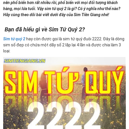
nên phổ biến hơn rất nhiều rồi, phổ biến với mọi đối tượng khách
hàng, mọi lứa tuổi. Vậy sim tứ quý 2 là gì? Có ý nghĩa như thế nào?
Hãy cùng theo dõi bài viết dưới đây của Sim Tiền Giang nhé!
Bạn đã hiểu gì về Sim Tứ Quý 2?
Sim tứ quý 2
hay còn được gọi là sim tứ quý đuôi 2222. Đây là dòng
sim số đẹp có chứa một dãy số 2 lặp lại 4 lần và được chia làm 3
loại: