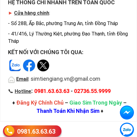
HỆ THỐNG CHI NHÁNH TRÊN TOÀN QUỐC
►
Cửa hàng chính
:
-
Số 28B, Ấp Bắc, phường Trung An, tỉnh Đồng Tháp
-
41/416, Lý Thường Kiệt, phường Đạo Thạnh, tỉnh Đồng
Tháp
KẾT NỐI VỚI CHÚNG TÔI QUA:
simtiengiang.vn@gmail.com
Email
:
:
📞
0981.63.63.63
-
02736.55.9999
Hotline
♦
Đăng Ký Chính Chủ
–
Giao Sim Trong Ngày
–
Thanh Toán Khi Nhận Sim
♦
0981.63.63.63