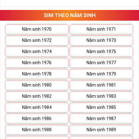
những hướng giải quyết đúng đắn nhắt.
Tất cả những ý trên đều nói lên số 2 là con số vô cùng đẹp, khi bộ
tứ 2 cùng xuất hiện trong một dãy số sim càng giúp cho ý nghĩa
SIM THEO NĂM SINH
sim tứ quý
tăng lên gấp bội. Sở hữu sim Tứ Quý 2 giúp khích lệ tinh
thần người sở hữu là không sợ bất cứ điều gì mà hãy cứ làm thì
Năm sinh 1970
Năm sinh 1971
mọi điều tốt đẹp và may mắn ắt sẽ đến.
Năm sinh 1972
Năm sinh 1973
Lợi ích sim Tứ Quý 2 mang lại là gì?
Năm sinh 1974
Năm sinh 1975
Năm sinh 1976
Năm sinh 1977
Năm sinh 1978
Năm sinh 1979
Năm sinh 1980
Năm sinh 1981
Năm sinh 1982
Năm sinh 1983
Năm sinh 1984
Năm sinh 1985
Năm sinh 1986
Năm sinh 1987
Năm sinh 1988
Năm sinh 1989