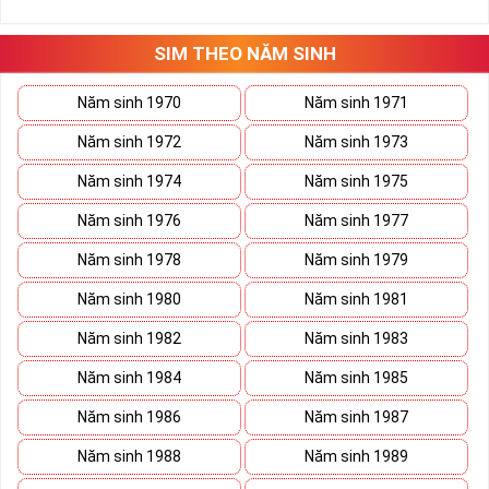
những hướng giải quyết đúng đắn nhắt.
Tất cả những ý trên đều nói lên số 2 là con số vô cùng đẹp, khi bộ
tứ 2 cùng xuất hiện trong một dãy số sim càng giúp cho ý nghĩa
SIM THEO NĂM SINH
sim tứ quý
tăng lên gấp bội. Sở hữu sim Tứ Quý 2 giúp khích lệ tinh
thần người sở hữu là không sợ bất cứ điều gì mà hãy cứ làm thì
Năm sinh 1970
Năm sinh 1971
mọi điều tốt đẹp và may mắn ắt sẽ đến.
Năm sinh 1972
Năm sinh 1973
Lợi ích sim Tứ Quý 2 mang lại là gì?
Năm sinh 1974
Năm sinh 1975
Năm sinh 1976
Năm sinh 1977
Năm sinh 1978
Năm sinh 1979
Năm sinh 1980
Năm sinh 1981
Năm sinh 1982
Năm sinh 1983
Năm sinh 1984
Năm sinh 1985
Năm sinh 1986
Năm sinh 1987
Năm sinh 1988
Năm sinh 1989