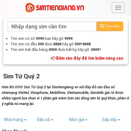
#
Tìm sim
Tìm sim có số
9999
bạn hãy gõ
9999
Tìm sim có đầu
090
đuôi
8888
hãy gõ
090*8888
Tìm sim bắt đầu bằng
0909
đuôi bất kỳ, hãy gõ:
0909*
Bấm vào đây để tìm kiếm nâng cao
Sim Tứ Quý 2
Hơn 8O.OOO Sim Tứ Quý 2 tại Simtiengiang.vn với đầy đủ các đầu số
nhàmạng Viettel, Vinaphone, Mobifone, Vietnamobile, Gmobile giá rẻ được
nhiều người lựa chọn vì 1 phần giá mềm hơn các dòng sim tứ quý khác, phần vì
ý nghĩa nó mang lại.
Nhà mạng
Đầu số
Mức giá
Sắp xếp