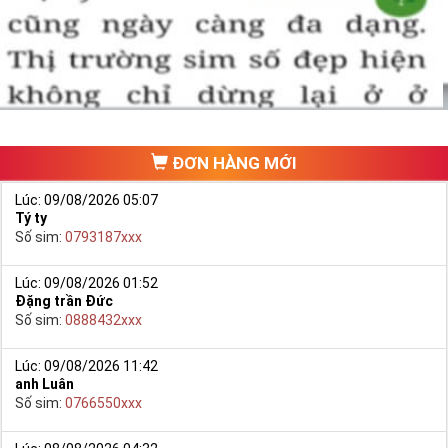
một số phải vừa đẹp, vừa tốt về phong thủy thì mới là sim hoàn
hảo. Vậy phải làm sao?
- Cách nhanh nhất để chọn mua được Sim Tứ Quý 2 là bạn vào
trang chủ của Sim Tiền Giang, chọn mục “
Sim giảm giá
“ ở ngay đầu
trang chủ. Đây là danh sách sim được đại lý giảm giá vì một số lý
do nên bạn có thể chọn mua được số đẹp lại có giá cực rẻ nữa.
Ngoài ra quý khách chưa ưng ý về Sim Tứ Quý 2 có cũng thể tham
ĐƠN HÀNG MỚI
khảo thêm Sim Vinaphone,Sim Gmobile,
Sim Tứ Quý Giữa
..
Lúc: 09/08/2026 05:07
Tý ty
Số sim:
0793187xxx
Lúc: 09/08/2026 01:52
Đặng trần Đức
Số sim:
0888432xxx
Lúc: 09/08/2026 11:42
anh Luân
Số sim:
0766550xxx