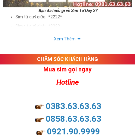
Bạn đã hiểu gì về Sim Tứ Quý 2?
Sim tứ quý giữa: *2222*
Sim tứ quý đuôi: *2222
Sim tứ quý kép: *88882222
Xem Thêm
Sim số đẹp Tứ Quý 2 hay bất kỳ dòng sim số đẹp nào đều
được định giá khác nhau phụ thuộc vào đầu số, nhà mạng cũng
như sự sắp xếp của các con số trong sim.
CHĂM SÓC KHÁCH HÀNG
Mua sim gọi ngay
Ý nghĩa sim tứ quý 2
Hotline
Theo quan niệm dân gian
Trong dân gian, con số 2 được coi là con số may mắn, nó tượng
trưng cho sự có đôi có cặp của hạnh phúc lứa đôi.
Là con số luôn mang lại những điều viên mãn, suôn sẻ và mang lại
0383.63.63.63
nhiều thành công, thăng tiến hơn.
Con số 2 còn tượng trưng cho lòng tốt, sự cân bằng, tế nhị, ổn định
0858.63.63.63
và tính hai mặt. Số 2 thúc giục chúng ta lựa chọn, dựa vào những
phán đoán của bản thân. Con số này có thể ám chỉ ngã ba cuộc
0921.90.9999
đời, nơi bạn phải đưa ra những quyết định quan trọng.