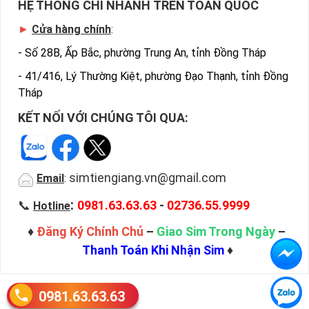
HỆ THỐNG CHI NHÁNH TRÊN TOÀN QUỐC
►
Cửa hàng chính
:
-
Số 28B, Ấp Bắc, phường Trung An, tỉnh Đồng Tháp
-
41/416, Lý Thường Kiệt, phường Đạo Thạnh, tỉnh Đồng
Tháp
KẾT NỐI VỚI CHÚNG TÔI QUA:
simtiengiang.vn@gmail.com
Email
:
:
📞
0981.63.63.63
-
02736.55.9999
Hotline
♦
Đăng Ký Chính Chủ
–
Giao Sim Trong Ngày
–
Thanh Toán Khi Nhận Sim
♦
0981.63.63.63