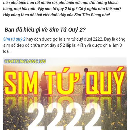
nên phổ biến hơn rất nhiều rồi, phổ biến với mọi đối tượng khách
hàng, mọi lứa tuổi. Vậy sim tứ quý 2 là gì? Có ý nghĩa như thế nào?
Hãy cùng theo dõi bài viết dưới đây của Sim Tiền Giang nhé!
Bạn đã hiểu gì về Sim Tứ Quý 2?
Sim tứ quý 2
hay còn được gọi là sim tứ quý đuôi 2222. Đây là dòng
sim số đẹp có chứa một dãy số 2 lặp lại 4 lần và được chia làm 3
loại: