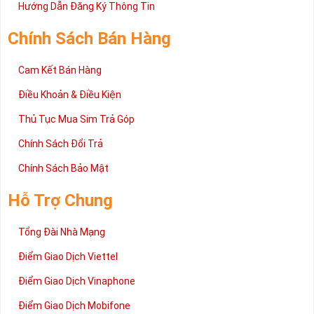
2 đang được rất nhiều khách hàng tin tưởng lựa chọn trên thị
Hướng Dẫn Đăng Ký Thông Tin
trường sim số hiện nay. Hy vọng với những thông tin được cung
cấp trong bài viết này sẽ giúp bạn hiểu rõ ý nghĩa và các bước đặt
Chính Sách Bán Hàng
mua sim số tại Sim Tiền Giang nhanh chóng nhất.
Chúc quý khách tìm được chiếc sim Tứ quý 2 như ý!
Cam Kết Bán Hàng
Xin cám ơn và hân hạnh được phục vụ!
Điều Khoản & Điều Kiện
Thủ Tục Mua Sim Trả Góp
Chính Sách Đổi Trả
Chính Sách Bảo Mật
Hỗ Trợ Chung
Tổng Đài Nhà Mạng
Điểm Giao Dịch Viettel
Điểm Giao Dịch Vinaphone
Điểm Giao Dịch Mobifone