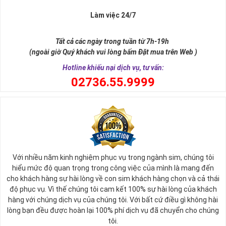
Làm việc 24/7
Tất cả các ngày trong tuần từ 7h-19h
(ngoài giờ Quý khách vui lòng bấm Đặt mua trên Web )
Hotline khiếu nại dịch vụ, tư vấn:
0
2736.55.9999
Ý nghĩa sim tứ quý 2
Với nhiều năm kinh nghiệm phục vụ trong ngành sim, chúng tôi
Theo quan niệm phong thủy
hiểu mức độ quan trọng trong công việc của mình là mang đến
Số 2 tượng trưng cho sự cân bằng, hài hòa của âm dương và đất
cho khách hàng sự hài lòng về con sim khách hàng chọn và cả thái
trời. Sự cân bằng này giúp cho mọi việc đều thuận lợi và mang lại
độ phục vụ. Vì thế chúng tôi cam kết 100% sự hài lòng của khách
nhiều may mắn trong cuộc sống và kinh doanh.
hàng với chúng dịch vụ của chúng tôi. Với bất cứ điều gì không hài
Số 2 còn biểu trưng cho lòng tốt, sự ổn định và tính hai mặt của
lòng bạn đều được hoàn lại 100% phí dịch vụ đã chuyển cho chúng
mọi vấn đề. Số 2 giúp cho họ có được sự lựa chọn, để đưa ra
tôi.