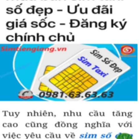
người khác cũng sẽ biết được vị trí của bạn trong xã hội là như thế
nào rồi?
Hướng dẫn mua Sim Tứ Quý 2 tại
Simtiengiang.vn.
Sim Tiền Giang là đơn vị cung cấp
sim số đẹp
Tứ Quý, sim giá rẻ uy
tín chất lượng.
Chọn mua sim số đẹp thường mất nhiều thời gian ở khoản lựa số,