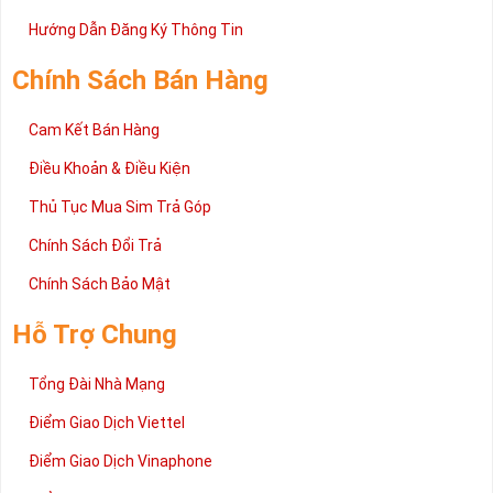
Trên đây là những chia sẻ chi tiết về dòng sim số đẹp Tứ Quý
2 đang được rất nhiều khách hàng tin tưởng lựa chọn trên thị
Hướng Dẫn Đăng Ký Thông Tin
trường sim số hiện nay. Hy vọng với những thông tin được cung
cấp trong bài viết này sẽ giúp bạn hiểu rõ ý nghĩa và các bước đặt
Chính Sách Bán Hàng
mua sim số tại Sim Tiền Giang nhanh chóng nhất.
Chúc quý khách tìm được chiếc sim Tứ quý 2 như ý!
Cam Kết Bán Hàng
Xin cám ơn và hân hạnh được phục vụ!
Điều Khoản & Điều Kiện
Thủ Tục Mua Sim Trả Góp
Chính Sách Đổi Trả
Chính Sách Bảo Mật
Hỗ Trợ Chung
Tổng Đài Nhà Mạng
Điểm Giao Dịch Viettel
Điểm Giao Dịch Vinaphone