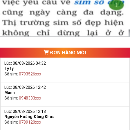
Chọn mua sim số đẹp thường mất nhiều thời gian ở khoản lựa số,
một số phải vừa đẹp, vừa tốt về phong thủy thì mới là sim hoàn
hảo. Vậy phải làm sao?
- Cách nhanh nhất để chọn mua được Sim Tứ Quý 2 là bạn vào
trang chủ của Sim Tiền Giang, chọn mục “
Sim giảm giá
“ ở ngay đầu
trang chủ. Đây là danh sách sim được đại lý giảm giá vì một số lý
do nên bạn có thể chọn mua được số đẹp lại có giá cực rẻ nữa.
Ngoài ra quý khách chưa ưng ý về Sim Tứ Quý 2 có cũng thể tham
ĐƠN HÀNG MỚI
khảo thêm Sim Vinaphone,Sim Gmobile,
Sim Tứ Quý Giữa
..
Lúc: 08/08/2026 04:32
Tý ty
Số sim:
0793526xxx
Lúc: 08/08/2026 12:42
Mạnh
Số sim:
0948333xxx
Lúc: 08/08/2026 12:18
Nguyễn Hoàng Đăng Khoa
Số sim:
0789120xxx