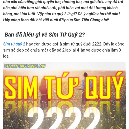
nhu cầu của riêng giới quyền lực, thượng lưu, mà giờ điều này đã trở
nên phổ biến hơn rất nhiều rồi, phổ biến với mọi đối tượng khách
hàng, mọi lứa tuổi. Vậy sim tứ quý 2 là gì? Có ý nghĩa như thế nào?
Hãy cùng theo dõi bài viết dưới đây của Sim Tiền Giang nhé!
Bạn đã hiểu gì về Sim Tứ Quý 2?
Sim tứ quý 2
hay còn được gọi là sim tứ quý đuôi 2222. Đây là dòng
sim số đẹp có chứa một dãy số 2 lặp lại 4 lần và được chia làm 3
loại: