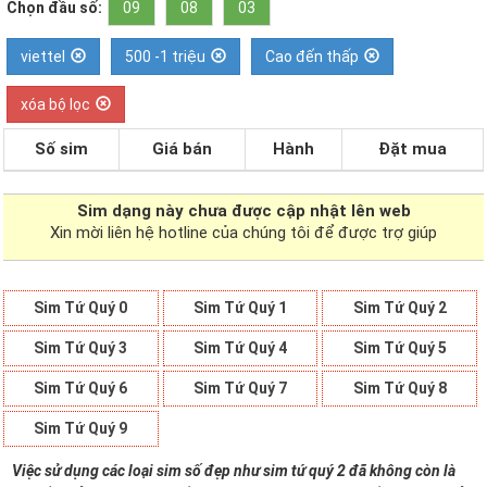
Chọn đầu số:
09
08
03
viettel
500 -1 triệu
Cao đến thấp
xóa bộ lọc
Số sim
Giá bán
Hành
Đặt mua
Sim dạng
này chưa được cập nhật lên web
Xin mời liên hệ hotline của chúng tôi để được trợ giúp
Sim Tứ Quý 0
Sim Tứ Quý 1
Sim Tứ Quý 2
Sim Tứ Quý 3
Sim Tứ Quý 4
Sim Tứ Quý 5
Sim Tứ Quý 6
Sim Tứ Quý 7
Sim Tứ Quý 8
Sim Tứ Quý 9
Việc sử dụng các loại sim số đẹp như sim tứ quý 2 đã không còn là