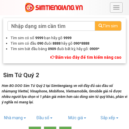
#
Tìm sim
Tìm sim có số
9999
bạn hãy gõ
9999
Tìm sim có đầu
090
đuôi
8888
hãy gõ
090*8888
Tìm sim bắt đầu bằng
0909
đuôi bất kỳ, hãy gõ:
0909*
Bấm vào đây để tìm kiếm nâng cao
Sim Tứ Quý 2
Hơn 8O.OOO Sim Tứ Quý 2 tại Simtiengiang.vn với đầy đủ các đầu số
nhàmạng Viettel, Vinaphone, Mobifone, Vietnamobile, Gmobile giá rẻ được
nhiều người lựa chọn vì 1 phần giá mềm hơn các dòng sim tứ quý khác, phần vì
ý nghĩa nó mang lại.
Nhà mạng
Đầu số
Mức giá
Sắp xếp