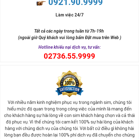
0921.90.9999
đời, nơi bạn phải đưa ra những quyết định quan trọng.
Làm việc 24/7
Tất cả các ngày trong tuần từ 7h-19h
(ngoài giờ Quý khách vui lòng bấm Đặt mua trên Web )
Hotline khiếu nại dịch vụ, tư vấn:
0
2736.55.9999
Ý nghĩa sim tứ quý 2
Với nhiều năm kinh nghiệm phục vụ trong ngành sim, chúng tôi
Theo quan niệm phong thủy
hiểu mức độ quan trọng trong công việc của mình là mang đến
Số 2 tượng trưng cho sự cân bằng, hài hòa của âm dương và đất
cho khách hàng sự hài lòng về con sim khách hàng chọn và cả thái
trời. Sự cân bằng này giúp cho mọi việc đều thuận lợi và mang lại
độ phục vụ. Vì thế chúng tôi cam kết 100% sự hài lòng của khách
nhiều may mắn trong cuộc sống và kinh doanh.
hàng với chúng dịch vụ của chúng tôi. Với bất cứ điều gì không hài
Số 2 còn biểu trưng cho lòng tốt, sự ổn định và tính hai mặt của
lòng bạn đều được hoàn lại 100% phí dịch vụ đã chuyển cho chúng
mọi vấn đề. Số 2 giúp cho họ có được sự lựa chọn, để đưa ra