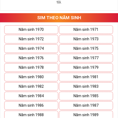
tôi.
những hướng giải quyết đúng đắn nhắt.
Tất cả những ý trên đều nói lên số 2 là con số vô cùng đẹp, khi bộ
tứ 2 cùng xuất hiện trong một dãy số sim càng giúp cho ý nghĩa
SIM THEO NĂM SINH
sim tứ quý
tăng lên gấp bội. Sở hữu sim Tứ Quý 2 giúp khích lệ tinh
thần người sở hữu là không sợ bất cứ điều gì mà hãy cứ làm thì
Năm sinh 1970
Năm sinh 1971
mọi điều tốt đẹp và may mắn ắt sẽ đến.
Năm sinh 1972
Năm sinh 1973
Lợi ích sim Tứ Quý 2 mang lại là gì?
Năm sinh 1974
Năm sinh 1975
Năm sinh 1976
Năm sinh 1977
Năm sinh 1978
Năm sinh 1979
Năm sinh 1980
Năm sinh 1981
Năm sinh 1982
Năm sinh 1983
Năm sinh 1984
Năm sinh 1985
Năm sinh 1986
Năm sinh 1987
Năm sinh 1988
Năm sinh 1989