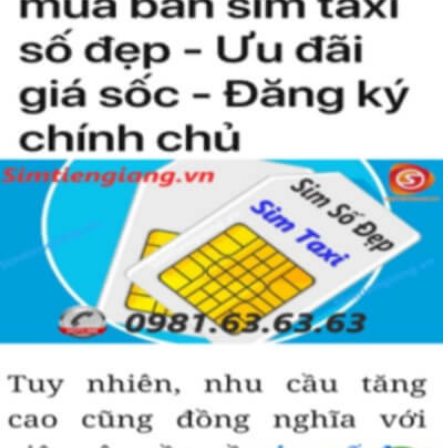
kiện để sở hữu một sim tứ quý 2 này, bởi vậy chỉ cần nhìn vào
người khác cũng sẽ biết được vị trí của bạn trong xã hội là như thế
nào rồi?
Hướng dẫn mua Sim Tứ Quý 2 tại
Simtiengiang.vn.
Sim Tiền Giang là đơn vị cung cấp
sim số đẹp
Tứ Quý, sim giá rẻ uy
tín chất lượng.