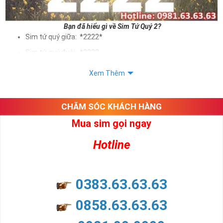
Bạn đã hiểu gì về Sim Tứ Quý 2?
Sim tứ quý giữa: *2222*
Sim tứ quý đuôi: *2222
Sim tứ quý kép: *88882222
Xem Thêm
Sim số đẹp Tứ Quý 2 hay bất kỳ dòng sim số đẹp nào đều
được định giá khác nhau phụ thuộc vào đầu số, nhà mạng cũng
như sự sắp xếp của các con số trong sim.
CHĂM SÓC KHÁCH HÀNG
Mua sim gọi ngay
Ý nghĩa sim tứ quý 2
Hotline
Theo quan niệm dân gian
Trong dân gian, con số 2 được coi là con số may mắn, nó tượng
trưng cho sự có đôi có cặp của hạnh phúc lứa đôi.
Là con số luôn mang lại những điều viên mãn, suôn sẻ và mang lại
0383.63.63.63
nhiều thành công, thăng tiến hơn.
Con số 2 còn tượng trưng cho lòng tốt, sự cân bằng, tế nhị, ổn định
0858.63.63.63
và tính hai mặt. Số 2 thúc giục chúng ta lựa chọn, dựa vào những
phán đoán của bản thân. Con số này có thể ám chỉ ngã ba cuộc