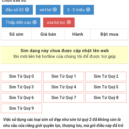
Chọn đầu số:
đầu số 03
viettel
3 - 5 triệu
Thấp đến cao
xóa bộ lọc
Số sim
Giá bán
Hành
Đặt mua
Sim dạng
này chưa được cập nhật lên web
Xin mời liên hệ hotline của chúng tôi để được trợ giúp
Sim Tứ Quý 0
Sim Tứ Quý 1
Sim Tứ Quý 2
Sim Tứ Quý 3
Sim Tứ Quý 4
Sim Tứ Quý 5
Sim Tứ Quý 6
Sim Tứ Quý 7
Sim Tứ Quý 8
Sim Tứ Quý 9
Việc sử dụng các loại sim số đẹp như sim tứ quý 2 đã không còn là
nhu cầu của riêng giới quyền lực, thượng lưu, mà giờ điều này đã trở