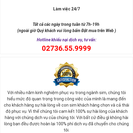
Làm việc 24/7
Tất cả các ngày trong tuần từ 7h-19h
(ngoài giờ Quý khách vui lòng bấm Đặt mua trên Web )
Hotline khiếu nại dịch vụ, tư vấn:
0
2736.55.9999
Ý nghĩa sim tứ quý 2
Với nhiều năm kinh nghiệm phục vụ trong ngành sim, chúng tôi
Theo quan niệm phong thủy
hiểu mức độ quan trọng trong công việc của mình là mang đến
Số 2 tượng trưng cho sự cân bằng, hài hòa của âm dương và đất
cho khách hàng sự hài lòng về con sim khách hàng chọn và cả thái
trời. Sự cân bằng này giúp cho mọi việc đều thuận lợi và mang lại
độ phục vụ. Vì thế chúng tôi cam kết 100% sự hài lòng của khách
nhiều may mắn trong cuộc sống và kinh doanh.
hàng với chúng dịch vụ của chúng tôi. Với bất cứ điều gì không hài
Số 2 còn biểu trưng cho lòng tốt, sự ổn định và tính hai mặt của
lòng bạn đều được hoàn lại 100% phí dịch vụ đã chuyển cho chúng
mọi vấn đề. Số 2 giúp cho họ có được sự lựa chọn, để đưa ra
tôi.