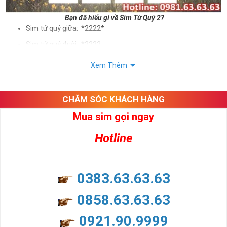
Bạn đã hiểu gì về Sim Tứ Quý 2?
Sim tứ quý giữa: *2222*
Sim tứ quý đuôi: *2222
Sim tứ quý kép: *88882222
Xem Thêm
Sim số đẹp Tứ Quý 2 hay bất kỳ dòng sim số đẹp nào đều
được định giá khác nhau phụ thuộc vào đầu số, nhà mạng cũng
như sự sắp xếp của các con số trong sim.
CHĂM SÓC KHÁCH HÀNG
Mua sim gọi ngay
Ý nghĩa sim tứ quý 2
Hotline
Theo quan niệm dân gian
Trong dân gian, con số 2 được coi là con số may mắn, nó tượng
trưng cho sự có đôi có cặp của hạnh phúc lứa đôi.
Là con số luôn mang lại những điều viên mãn, suôn sẻ và mang lại
0383.63.63.63
nhiều thành công, thăng tiến hơn.
Con số 2 còn tượng trưng cho lòng tốt, sự cân bằng, tế nhị, ổn định
0858.63.63.63
và tính hai mặt. Số 2 thúc giục chúng ta lựa chọn, dựa vào những
phán đoán của bản thân. Con số này có thể ám chỉ ngã ba cuộc
0921.90.9999
đời, nơi bạn phải đưa ra những quyết định quan trọng.