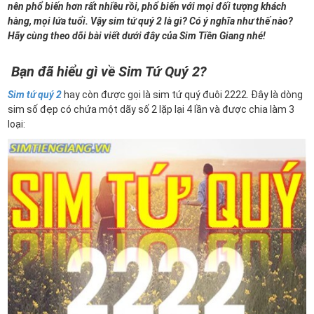
nên phổ biến hơn rất nhiều rồi, phổ biến với mọi đối tượng khách
hàng, mọi lứa tuổi. Vậy sim tứ quý 2 là gì? Có ý nghĩa như thế nào?
Hãy cùng theo dõi bài viết dưới đây của Sim Tiền Giang nhé!
Bạn đã hiểu gì về Sim Tứ Quý 2?
Sim tứ quý 2
hay còn được gọi là sim tứ quý đuôi 2222. Đây là dòng
sim số đẹp có chứa một dãy số 2 lặp lại 4 lần và được chia làm 3
loại: