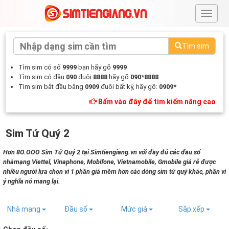
#
Tìm sim
Tìm sim có số
9999
bạn hãy gõ
9999
Tìm sim có đầu
090
đuôi
8888
hãy gõ
090*8888
Tìm sim bắt đầu bằng
0909
đuôi bất kỳ, hãy gõ:
0909*
Bấm vào đây để tìm kiếm nâng cao
Sim Tứ Quý 2
Hơn 8O.OOO Sim Tứ Quý 2 tại Simtiengiang.vn với đầy đủ các đầu số
nhàmạng Viettel, Vinaphone, Mobifone, Vietnamobile, Gmobile giá rẻ được
nhiều người lựa chọn vì 1 phần giá mềm hơn các dòng sim tứ quý khác, phần vì
ý nghĩa nó mang lại.
Nhà mạng
Đầu số
Mức giá
Sắp xếp