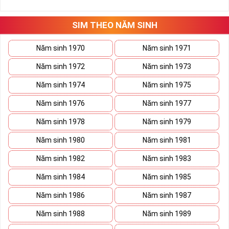
những hướng giải quyết đúng đắn nhắt.
Tất cả những ý trên đều nói lên số 2 là con số vô cùng đẹp, khi bộ
tứ 2 cùng xuất hiện trong một dãy số sim càng giúp cho ý nghĩa
SIM THEO NĂM SINH
sim tứ quý
tăng lên gấp bội. Sở hữu sim Tứ Quý 2 giúp khích lệ tinh
thần người sở hữu là không sợ bất cứ điều gì mà hãy cứ làm thì
Năm sinh 1970
Năm sinh 1971
mọi điều tốt đẹp và may mắn ắt sẽ đến.
Năm sinh 1972
Năm sinh 1973
Lợi ích sim Tứ Quý 2 mang lại là gì?
Năm sinh 1974
Năm sinh 1975
Năm sinh 1976
Năm sinh 1977
Năm sinh 1978
Năm sinh 1979
Năm sinh 1980
Năm sinh 1981
Năm sinh 1982
Năm sinh 1983
Năm sinh 1984
Năm sinh 1985
Năm sinh 1986
Năm sinh 1987
Năm sinh 1988
Năm sinh 1989