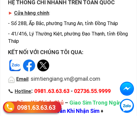
HỆ THỐNG CHI NHÁNH TRÊN TOÀN QUỐC
►
Cửa hàng chính
:
-
Số 28B, Ấp Bắc, phường Trung An, tỉnh Đồng Tháp
-
41/416, Lý Thường Kiệt, phường Đạo Thạnh, tỉnh Đồng
Tháp
KẾT NỐI VỚI CHÚNG TÔI QUA:
simtiengiang.vn@gmail.com
Email
:
:
📞
0981.63.63.63
-
02736.55.9999
Hotline
♦
Đăng Ký Chính Chủ
–
Giao Sim Trong Ngày
–
0981.63.63.63
Thanh Toán Khi Nhận Sim
♦