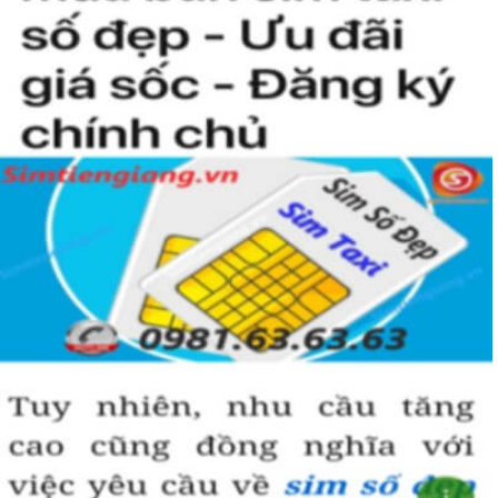
người khác cũng sẽ biết được vị trí của bạn trong xã hội là như thế
nào rồi?
Hướng dẫn mua Sim Tứ Quý 2 tại
Simtiengiang.vn.
Sim Tiền Giang là đơn vị cung cấp
sim số đẹp
Tứ Quý, sim giá rẻ uy
tín chất lượng.
Chọn mua sim số đẹp thường mất nhiều thời gian ở khoản lựa số,