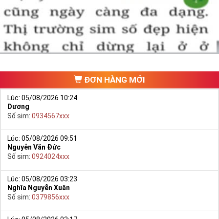
một số phải vừa đẹp, vừa tốt về phong thủy thì mới là sim hoàn
hảo. Vậy phải làm sao?
- Cách nhanh nhất để chọn mua được Sim Tứ Quý 2 là bạn vào
trang chủ của Sim Tiền Giang, chọn mục “
Sim giảm giá
“ ở ngay đầu
trang chủ. Đây là danh sách sim được đại lý giảm giá vì một số lý
do nên bạn có thể chọn mua được số đẹp lại có giá cực rẻ nữa.
Ngoài ra quý khách chưa ưng ý về Sim Tứ Quý 2 có cũng thể tham
ĐƠN HÀNG MỚI
khảo thêm Sim Vinaphone,Sim Gmobile,
Sim Tứ Quý Giữa
..
Lúc: 05/08/2026 10:24
Dương
Số sim:
0934567xxx
Lúc: 05/08/2026 09:51
Nguyễn Văn Đức
Số sim:
0924024xxx
Lúc: 05/08/2026 03:23
Nghĩa Nguyễn Xuân
Số sim:
0379856xxx