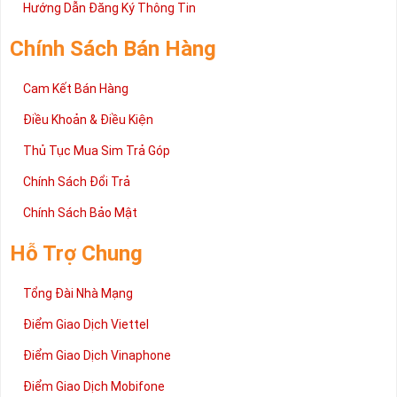
2 đang được rất nhiều khách hàng tin tưởng lựa chọn trên thị
Hướng Dẫn Đăng Ký Thông Tin
trường sim số hiện nay. Hy vọng với những thông tin được cung
cấp trong bài viết này sẽ giúp bạn hiểu rõ ý nghĩa và các bước đặt
Chính Sách Bán Hàng
mua sim số tại Sim Tiền Giang nhanh chóng nhất.
Chúc quý khách tìm được chiếc sim Tứ quý 2 như ý!
Cam Kết Bán Hàng
Xin cám ơn và hân hạnh được phục vụ!
Điều Khoản & Điều Kiện
Thủ Tục Mua Sim Trả Góp
Chính Sách Đổi Trả
Chính Sách Bảo Mật
Hỗ Trợ Chung
Tổng Đài Nhà Mạng
Điểm Giao Dịch Viettel
Điểm Giao Dịch Vinaphone
Điểm Giao Dịch Mobifone