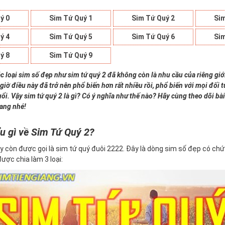
ý 0
Sim Tứ Quý 1
Sim Tứ Quý 2
Sim
ý 4
Sim Tứ Quý 5
Sim Tứ Quý 6
Sim
ý 8
Sim Tứ Quý 9
c loại sim số đẹp như sim tứ quý 2 đã không còn là nhu cầu của riêng giớ
giờ điều này đã trở nên phổ biến hơn rất nhiều rồi, phổ biến với mọi đối
uổi. Vậy sim tứ quý 2 là gì? Có ý nghĩa như thế nào? Hãy cùng theo dõi bài
iang nhé!
u gì về Sim Tứ Quý 2?
y còn được gọi là sim tứ quý đuôi 2222. Đây là dòng sim số đẹp có ch
 được chia làm 3 loại: