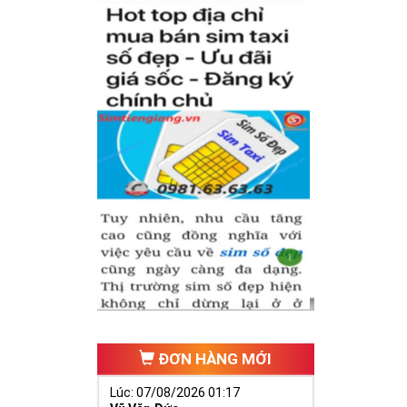
có cặp của hạnh
hăng tiến hơn.
ố 2 thúc giục
 ngã ba cuộc
ĐƠN HÀNG MỚI
Lúc: 07/08/2026 01:17