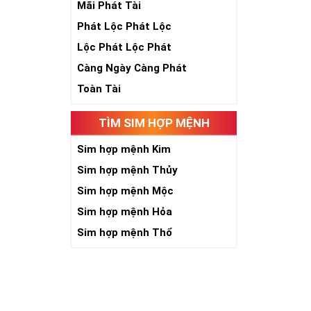
Mãi Phát Tài
Theo quan niệ
Phát Lộc Phát Lộc
Số 2 tượng trư
việc đều thuận
Lộc Phát Lộc Phát
Số 2 còn biểu t
Càng Ngày Càng Phát
được sự lựa ch
Tất cả những ý 
Toàn Tài
số sim càng gi
người sở hữu l
TÌM SIM HỢP MỆNH
Lợi
Sim hợp mệnh Kim
Sim hợp mệnh Thủy
Sim hợp mệnh Mộc
Sim hợp mệnh Hỏa
Sim hợp mệnh Thổ