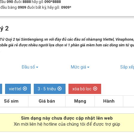
 đầu
090
đuôi
8888
hãy gõ
090*8888
t đầu bằng
0909
đuôi bất kỳ, hãy gõ:
0909*
ý 2
 Quý 2 tại Simtiengiang.vn với đầy đủ các đầu số nhàmạng Viettel, Vinaphone
bile giá rẻ được nhiều người lựa chọn vì 1 phần giá mềm hơn các dòng sim tứ qu
.
Đầu số
Mức giá
Sắp x
viettel
3 - 5 triệu
xóa bộ lọc
Số sim
Giá bán
Mạng
Hành
Sim dạng
này chưa được cập nhật lên web
Xin mời liên hệ hotline của chúng tôi để được trợ giúp