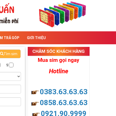
IM TRẢ GÓP
GIỚI THIỆU
CHĂM SÓC KHÁCH HÀNG
Tìm sim
Mua sim gọi ngay
9
Hotline
0383.63.63.63
0858.63.63.63
0921.90.9999