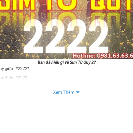
Bạn đã hiểu gì về Sim Tứ Quý 2?
uý giữa: *2222*
uý đuôi: *2222
uý kép: *88882222
Xem Thêm
Quý 2 hay bất kỳ dòng sim số đẹp nào đều được định giá khác nhau p
ng cũng như sự sắp xếp của các con số trong sim.
m tứ quý 2
 dân gian