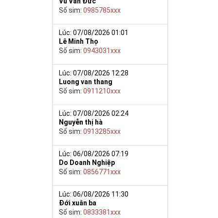
Vũ Văn Đức
Số sim:
0985785xxx
y giúp cho mọi
Lúc: 07/08/2026 01:01
 cho họ có
Lê Minh Thọ
Số sim:
0943031xxx
n trong một dãy
ch lệ tinh thần
Lúc: 07/08/2026 12:28
Luong van thang
ắn ắt sẽ đến.
Số sim:
0911210xxx
Lúc: 07/08/2026 02:24
Nguyễn thị hà
Số sim:
0913285xxx
Lúc: 06/08/2026 07:19
Do Doanh Nghiệp
Số sim:
0856771xxx
Lúc: 06/08/2026 11:30
Đới xuân ba
Số sim:
0833381xxx