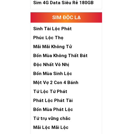
Trong dân gian
Sim 4G Data Siêu Rẻ 180GB
phúc lứa đôi.
Là con số luôn
SIM ĐỘC LẠ
Con số 2 còn tư
chúng ta lựa c
Sinh Tài Lộc Phát
đời, nơi bạn p
Phúc Lộc Thọ
Mãi Mãi Không Tử
Bốn Mùa Không Thất Bát
Độc Nhất Vô Nhị
Bốn Mùa Sinh Lộc
Một Vợ 2 Con 4 Bánh
Tứ Lộc Tứ Phát
Phát Lộc Phát Tài
Bốn Mùa Phát Lộc
Tứ trụ vững chắc
Mãi Lộc Mãi Lộc