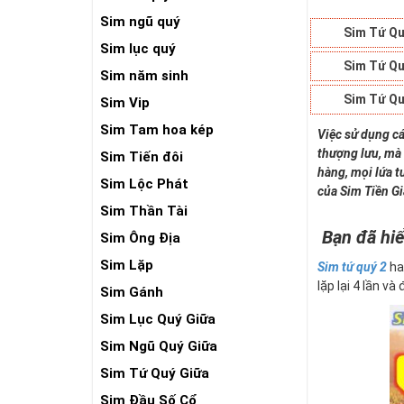
Sim ngũ quý
Sim Tứ Qu
Sim lục quý
Sim Tứ Qu
Sim năm sinh
Sim Tứ Qu
Sim Vip
Sim Tam hoa kép
Việc sử dụng cá
thượng lưu, mà 
Sim Tiến đôi
hàng, mọi lứa t
Sim Lộc Phát
của Sim Tiền G
Sim Thần Tài
Bạn đã hiể
Sim Ông Địa
Sim Lặp
Sim tứ quý 2
ha
lặp lại 4 lần và
Sim Gánh
Sim Lục Quý Giữa
Sim Ngũ Quý Giữa
Sim Tứ Quý Giữa
Sim Đầu Số Cổ