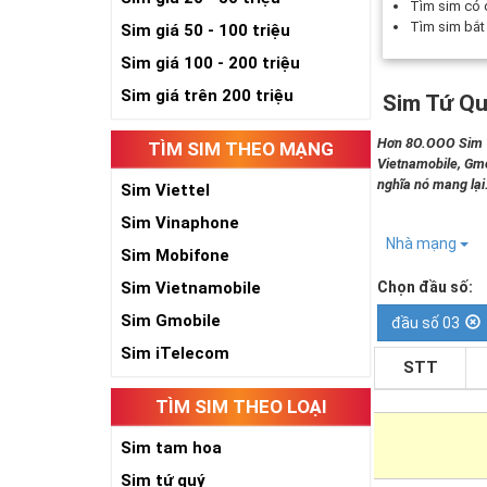
Tìm sim có
Tìm sim bắ
Sim giá 50 - 100 triệu
Sim giá 100 - 200 triệu
Sim giá trên 200 triệu
Sim Tứ Qu
Hơn 8O.OOO Sim Tứ
TÌM SIM THEO MẠNG
Vietnamobile, Gmo
nghĩa nó mang lại
Sim Viettel
Sim Vinaphone
Nhà mạng
Sim Mobifone
Sim Vietnamobile
Chọn đầu số:
Sim Gmobile
đầu số 03
Sim iTelecom
STT
TÌM SIM THEO LOẠI
Sim tam hoa
Sim tứ quý