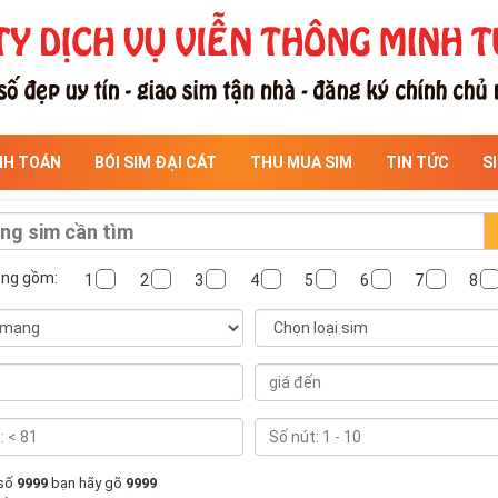
NH TOÁN
BÓI SIM ĐẠI CÁT
THU MUA SIM
TIN TỨC
S
ông gồm:
1
2
3
4
5
6
7
8
 số
9999
bạn hãy gõ
9999