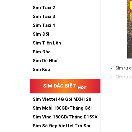
Sim Taxi 2
Sim Taxi 3
Sim Taxi 4
Sim Đối
Sim Tiến Lên
Sim Đảo
Sim Dễ Nhớ
Sim tứ q
Sim Kép
Sim tứ q
SIM ĐẶC BIỆT
Sim tứ q
Sim số đẹp Tứ 
Sim Viettel 4G Gói MXH120
đầu số, nhà mạ
Siêu Rẻ
Sim Mobi 180GB/Tháng Gói
TK159
Ý nghĩa si
Sim Vina 180GB/Tháng D159V
Sim Số Đẹp Viettel Trả Sau
Theo quan niệm