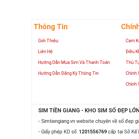
Thông Tin
Chín
Giới Thiệu
Cam K
Giúp chủ nhân 
Những người là
Liên Hệ
Điều K
có đôi có cặp,
mệnh tốt, dễ d
Hướng Dẫn Mua Sim Và Thanh Toán
Thủ T
Phát triển tron
Hướng Dẫn Đăng Ký Thông Tin
Chính 
Tiền tài và thà
thuận lợi hơn 
Chính 
tiến hơn trong
hàng ngày của
làm việc đỡ vấ
Thể hiện “Đẳng
SIM TIỀN GIANG - KHO SIM SỐ ĐẸP LỚ
Sim tứ quý 2 l
hữu dòng sim 
- Simtiengiang.vn website chuyên về số đẹp giá
hiện “Đẳng Cấp
- Giấy phép KD số:
1201556769
cấp tại Sở Kế 
này, bởi vậy ch