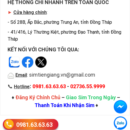
HỆ THỐNG CHI NHÁNH TRÊN TOÀN QUỐC
►
Cửa hàng chính
:
-
Số 28B, Ấp Bắc, phường Trung An, tỉnh Đồng Tháp
-
41/416, Lý Thường Kiệt, phường Đạo Thạnh, tỉnh Đồng
Tháp
KẾT NỐI VỚI CHÚNG TÔI QUA:
simtiengiang.vn@gmail.com
Email
:
:
📞
0981.63.63.63
-
02736.55.9999
Hotline
♦
Đăng Ký Chính Chủ
–
Giao Sim Trong Ngày
–
Thanh Toán Khi Nhận Sim
♦
0981.63.63.63