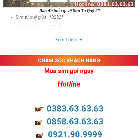
Bạn đã hiểu gì về Sim Tứ Quý 2?
Sim tứ quý giữa: *2222*
Sim tứ quý đuôi: *2222
Sim tứ quý kép: *88882222
Xem Thêm
Sim số đẹp Tứ Quý 2 hay bất kỳ dòng sim số đẹp nào đều
được định giá khác nhau phụ thuộc vào đầu số, nhà mạng cũng
như sự sắp xếp của các con số trong sim.
CHĂM SÓC KHÁCH HÀNG
Mua sim gọi ngay
Ý nghĩa sim tứ quý 2
Hotline
Theo quan niệm dân gian
Trong dân gian, con số 2 được coi là con số may mắn, nó tượng
trưng cho sự có đôi có cặp của hạnh phúc lứa đôi.
Là con số luôn mang lại những điều viên mãn, suôn sẻ và mang lại
0383.63.63.63
nhiều thành công, thăng tiến hơn.
Con số 2 còn tượng trưng cho lòng tốt, sự cân bằng, tế nhị, ổn định
0858.63.63.63
và tính hai mặt. Số 2 thúc giục chúng ta lựa chọn, dựa vào những
phán đoán của bản thân. Con số này có thể ám chỉ ngã ba cuộc
0921.90.9999
đời, nơi bạn phải đưa ra những quyết định quan trọng.