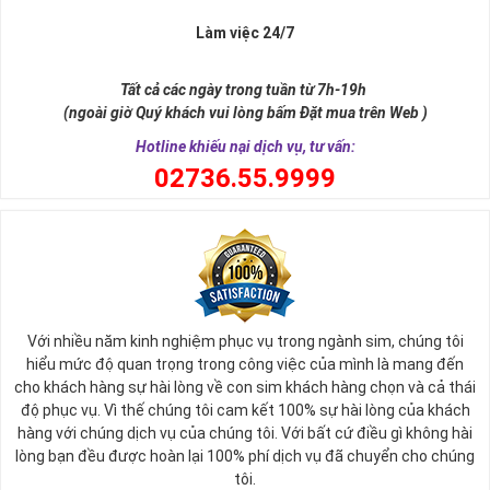
Làm việc 24/7
Tất cả các ngày trong tuần từ 7h-19h
(ngoài giờ Quý khách vui lòng bấm Đặt mua trên Web )
Hotline khiếu nại dịch vụ, tư vấn:
0
2736.55.9999
Ý nghĩa sim tứ quý 2
Với nhiều năm kinh nghiệm phục vụ trong ngành sim, chúng tôi
Theo quan niệm phong thủy
hiểu mức độ quan trọng trong công việc của mình là mang đến
Số 2 tượng trưng cho sự cân bằng, hài hòa của âm dương và đất
cho khách hàng sự hài lòng về con sim khách hàng chọn và cả thái
trời. Sự cân bằng này giúp cho mọi việc đều thuận lợi và mang lại
độ phục vụ. Vì thế chúng tôi cam kết 100% sự hài lòng của khách
nhiều may mắn trong cuộc sống và kinh doanh.
hàng với chúng dịch vụ của chúng tôi. Với bất cứ điều gì không hài
Số 2 còn biểu trưng cho lòng tốt, sự ổn định và tính hai mặt của
lòng bạn đều được hoàn lại 100% phí dịch vụ đã chuyển cho chúng
mọi vấn đề. Số 2 giúp cho họ có được sự lựa chọn, để đưa ra
tôi.