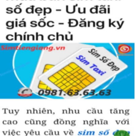
người khác cũng sẽ biết được vị trí của bạn trong xã hội là như thế
nào rồi?
Hướng dẫn mua Sim Tứ Quý 2 tại
Simtiengiang.vn.
Sim Tiền Giang là đơn vị cung cấp
sim số đẹp
Tứ Quý, sim giá rẻ uy
tín chất lượng.
Chọn mua sim số đẹp thường mất nhiều thời gian ở khoản lựa số,