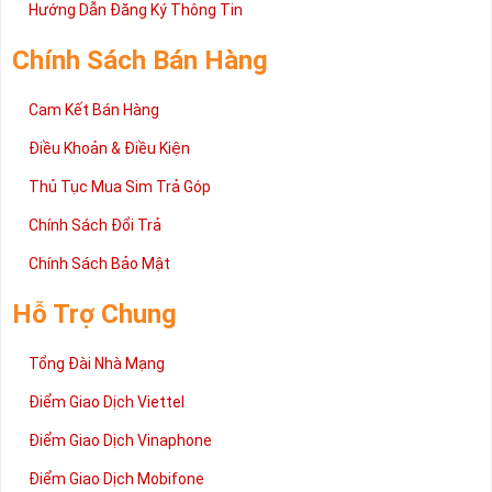
2 đang được rất nhiều khách hàng tin tưởng lựa chọn trên thị
Hướng Dẫn Đăng Ký Thông Tin
trường sim số hiện nay. Hy vọng với những thông tin được cung
cấp trong bài viết này sẽ giúp bạn hiểu rõ ý nghĩa và các bước đặt
Chính Sách Bán Hàng
mua sim số tại Sim Tiền Giang nhanh chóng nhất.
Chúc quý khách tìm được chiếc sim Tứ quý 2 như ý!
Cam Kết Bán Hàng
Xin cám ơn và hân hạnh được phục vụ!
Điều Khoản & Điều Kiện
Thủ Tục Mua Sim Trả Góp
Chính Sách Đổi Trả
Chính Sách Bảo Mật
Hỗ Trợ Chung
Tổng Đài Nhà Mạng
Điểm Giao Dịch Viettel
Điểm Giao Dịch Vinaphone
Điểm Giao Dịch Mobifone