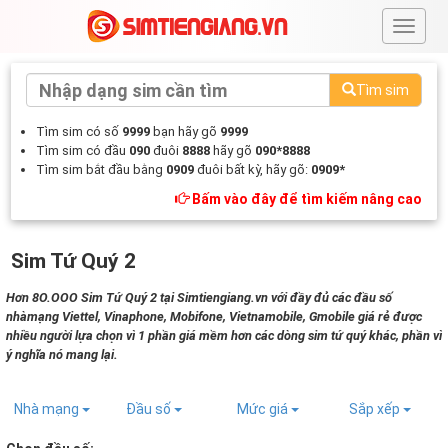
#
Tìm sim
Tìm sim có số
9999
bạn hãy gõ
9999
Tìm sim có đầu
090
đuôi
8888
hãy gõ
090*8888
Tìm sim bắt đầu bằng
0909
đuôi bất kỳ, hãy gõ:
0909*
Bấm vào đây để tìm kiếm nâng cao
Sim Tứ Quý 2
Hơn 8O.OOO Sim Tứ Quý 2 tại Simtiengiang.vn với đầy đủ các đầu số
nhàmạng Viettel, Vinaphone, Mobifone, Vietnamobile, Gmobile giá rẻ được
nhiều người lựa chọn vì 1 phần giá mềm hơn các dòng sim tứ quý khác, phần vì
ý nghĩa nó mang lại.
Nhà mạng
Đầu số
Mức giá
Sắp xếp