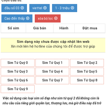
Chọn đầu số:
đầu số 03
viettel
1 - 3 triệu
Cao đến thấp
xóa bộ lọc
Số sim
Giá bán
Hành
Đặt mua
Sim dạng
này chưa được cập nhật lên web
Xin mời liên hệ hotline của chúng tôi để được trợ giúp
Sim Tứ Quý 0
Sim Tứ Quý 1
Sim Tứ Quý 2
Sim Tứ Quý 3
Sim Tứ Quý 4
Sim Tứ Quý 5
Sim Tứ Quý 6
Sim Tứ Quý 7
Sim Tứ Quý 8
Sim Tứ Quý 9
Việc sử dụng các loại sim số đẹp như sim tứ quý 2 đã không còn là
nhu cầu của riêng giới quyền lực, thượng lưu, mà giờ điều này đã trở