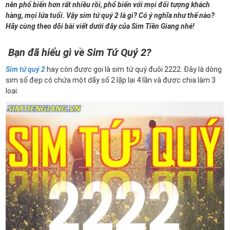
nên phổ biến hơn rất nhiều rồi, phổ biến với mọi đối tượng khách
hàng, mọi lứa tuổi. Vậy sim tứ quý 2 là gì? Có ý nghĩa như thế nào?
Hãy cùng theo dõi bài viết dưới đây của Sim Tiền Giang nhé!
Bạn đã hiểu gì về Sim Tứ Quý 2?
Sim tứ quý 2
hay còn được gọi là sim tứ quý đuôi 2222. Đây là dòng
sim số đẹp có chứa một dãy số 2 lặp lại 4 lần và được chia làm 3
loại: