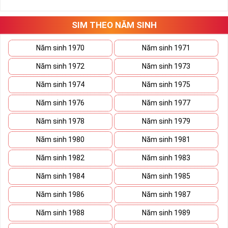
những hướng giải quyết đúng đắn nhắt.
Tất cả những ý trên đều nói lên số 2 là con số vô cùng đẹp, khi bộ
tứ 2 cùng xuất hiện trong một dãy số sim càng giúp cho ý nghĩa
SIM THEO NĂM SINH
sim tứ quý
tăng lên gấp bội. Sở hữu sim Tứ Quý 2 giúp khích lệ tinh
thần người sở hữu là không sợ bất cứ điều gì mà hãy cứ làm thì
Năm sinh 1970
Năm sinh 1971
mọi điều tốt đẹp và may mắn ắt sẽ đến.
Năm sinh 1972
Năm sinh 1973
Lợi ích sim Tứ Quý 2 mang lại là gì?
Năm sinh 1974
Năm sinh 1975
Năm sinh 1976
Năm sinh 1977
Năm sinh 1978
Năm sinh 1979
Năm sinh 1980
Năm sinh 1981
Năm sinh 1982
Năm sinh 1983
Năm sinh 1984
Năm sinh 1985
Năm sinh 1986
Năm sinh 1987
Năm sinh 1988
Năm sinh 1989