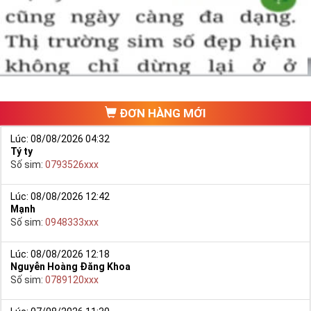
một số phải vừa đẹp, vừa tốt về phong thủy thì mới là sim hoàn
hảo. Vậy phải làm sao?
- Cách nhanh nhất để chọn mua được Sim Tứ Quý 2 là bạn vào
trang chủ của Sim Tiền Giang, chọn mục “
Sim giảm giá
“ ở ngay đầu
trang chủ. Đây là danh sách sim được đại lý giảm giá vì một số lý
do nên bạn có thể chọn mua được số đẹp lại có giá cực rẻ nữa.
Ngoài ra quý khách chưa ưng ý về Sim Tứ Quý 2 có cũng thể tham
ĐƠN HÀNG MỚI
khảo thêm Sim Vinaphone,Sim Gmobile,
Sim Tứ Quý Giữa
..
Lúc: 08/08/2026 04:32
Tý ty
Số sim:
0793526xxx
Lúc: 08/08/2026 12:42
Mạnh
Số sim:
0948333xxx
Lúc: 08/08/2026 12:18
Nguyễn Hoàng Đăng Khoa
Số sim:
0789120xxx