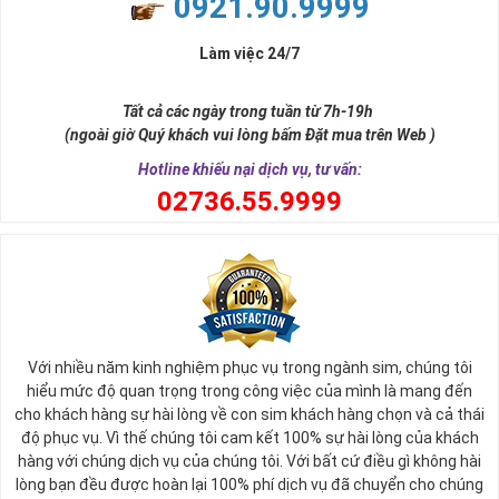
0921.90.9999
đời, nơi bạn phải đưa ra những quyết định quan trọng.
Làm việc 24/7
Tất cả các ngày trong tuần từ 7h-19h
(ngoài giờ Quý khách vui lòng bấm Đặt mua trên Web )
Hotline khiếu nại dịch vụ, tư vấn:
0
2736.55.9999
Ý nghĩa sim tứ quý 2
Với nhiều năm kinh nghiệm phục vụ trong ngành sim, chúng tôi
Theo quan niệm phong thủy
hiểu mức độ quan trọng trong công việc của mình là mang đến
Số 2 tượng trưng cho sự cân bằng, hài hòa của âm dương và đất
cho khách hàng sự hài lòng về con sim khách hàng chọn và cả thái
trời. Sự cân bằng này giúp cho mọi việc đều thuận lợi và mang lại
độ phục vụ. Vì thế chúng tôi cam kết 100% sự hài lòng của khách
nhiều may mắn trong cuộc sống và kinh doanh.
hàng với chúng dịch vụ của chúng tôi. Với bất cứ điều gì không hài
Số 2 còn biểu trưng cho lòng tốt, sự ổn định và tính hai mặt của
lòng bạn đều được hoàn lại 100% phí dịch vụ đã chuyển cho chúng
mọi vấn đề. Số 2 giúp cho họ có được sự lựa chọn, để đưa ra