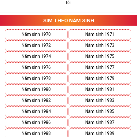
tôi.
những hướng giải quyết đúng đắn nhắt.
Tất cả những ý trên đều nói lên số 2 là con số vô cùng đẹp, khi bộ
tứ 2 cùng xuất hiện trong một dãy số sim càng giúp cho ý nghĩa
SIM THEO NĂM SINH
sim tứ quý
tăng lên gấp bội. Sở hữu sim Tứ Quý 2 giúp khích lệ tinh
thần người sở hữu là không sợ bất cứ điều gì mà hãy cứ làm thì
Năm sinh 1970
Năm sinh 1971
mọi điều tốt đẹp và may mắn ắt sẽ đến.
Năm sinh 1972
Năm sinh 1973
Lợi ích sim Tứ Quý 2 mang lại là gì?
Năm sinh 1974
Năm sinh 1975
Năm sinh 1976
Năm sinh 1977
Năm sinh 1978
Năm sinh 1979
Năm sinh 1980
Năm sinh 1981
Năm sinh 1982
Năm sinh 1983
Năm sinh 1984
Năm sinh 1985
Năm sinh 1986
Năm sinh 1987
Năm sinh 1988
Năm sinh 1989