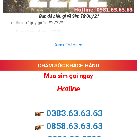
Bạn đã hiểu gì về Sim Tứ Quý 2?
Sim tứ quý giữa: *2222*
Sim tứ quý đuôi: *2222
Sim tứ quý kép: *88882222
Xem Thêm
Sim số đẹp Tứ Quý 2 hay bất kỳ dòng sim số đẹp nào đều
được định giá khác nhau phụ thuộc vào đầu số, nhà mạng cũng
như sự sắp xếp của các con số trong sim.
CHĂM SÓC KHÁCH HÀNG
Mua sim gọi ngay
Ý nghĩa sim tứ quý 2
Hotline
Theo quan niệm dân gian
Trong dân gian, con số 2 được coi là con số may mắn, nó tượng
trưng cho sự có đôi có cặp của hạnh phúc lứa đôi.
Là con số luôn mang lại những điều viên mãn, suôn sẻ và mang lại
0383.63.63.63
nhiều thành công, thăng tiến hơn.
Con số 2 còn tượng trưng cho lòng tốt, sự cân bằng, tế nhị, ổn định
0858.63.63.63
và tính hai mặt. Số 2 thúc giục chúng ta lựa chọn, dựa vào những
phán đoán của bản thân. Con số này có thể ám chỉ ngã ba cuộc