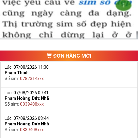
Chọn mua sim số đẹp thường mất nhiều thời gian ở khoản lựa số,
một số phải vừa đẹp, vừa tốt về phong thủy thì mới là sim hoàn
hảo. Vậy phải làm sao?
- Cách nhanh nhất để chọn mua được Sim Tứ Quý 2 là bạn vào
trang chủ của Sim Tiền Giang, chọn mục “
Sim giảm giá
“ ở ngay đầu
trang chủ. Đây là danh sách sim được đại lý giảm giá vì một số lý
do nên bạn có thể chọn mua được số đẹp lại có giá cực rẻ nữa.
Ngoài ra quý khách chưa ưng ý về Sim Tứ Quý 2 có cũng thể tham
ĐƠN HÀNG MỚI
khảo thêm Sim Vinaphone,Sim Gmobile,
Sim Tứ Quý Giữa
..
Lúc: 07/08/2026 11:30
Phạm Thinh
Số sim:
0782314xxx
Lúc: 07/08/2026 09:41
Phạm Hoàng Đức Nhã
Số sim:
0839408xxx
Lúc: 07/08/2026 08:44
Phạm Hoàng Đức Nhã
Số sim:
0839408xxx