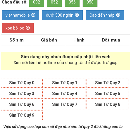
Chọn đầu số:
092
052
056
058
vietnamobile
dưới 500 nghìn
Cao đến thấp
xóa bộ lọc
Số sim
Giá bán
Hành
Đặt mua
Sim dạng
này chưa được cập nhật lên web
Xin mời liên hệ hotline của chúng tôi để được trợ giúp
Sim Tứ Quý 0
Sim Tứ Quý 1
Sim Tứ Quý 2
Sim Tứ Quý 3
Sim Tứ Quý 4
Sim Tứ Quý 5
Sim Tứ Quý 6
Sim Tứ Quý 7
Sim Tứ Quý 8
Sim Tứ Quý 9
Việc sử dụng các loại sim số đẹp như sim tứ quý 2 đã không còn là