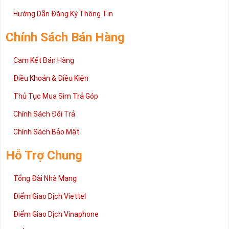
Trên đây là những chia sẻ chi tiết về dòng sim số đẹp Tứ Quý
2 đang được rất nhiều khách hàng tin tưởng lựa chọn trên thị
Hướng Dẫn Đăng Ký Thông Tin
trường sim số hiện nay. Hy vọng với những thông tin được cung
cấp trong bài viết này sẽ giúp bạn hiểu rõ ý nghĩa và các bước đặt
Chính Sách Bán Hàng
mua sim số tại Sim Tiền Giang nhanh chóng nhất.
Chúc quý khách tìm được chiếc sim Tứ quý 2 như ý!
Cam Kết Bán Hàng
Xin cám ơn và hân hạnh được phục vụ!
Điều Khoản & Điều Kiện
Thủ Tục Mua Sim Trả Góp
Chính Sách Đổi Trả
Chính Sách Bảo Mật
Hỗ Trợ Chung
Tổng Đài Nhà Mạng
Điểm Giao Dịch Viettel
Điểm Giao Dịch Vinaphone