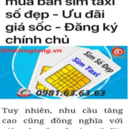
kiện để sở hữu một sim tứ quý 2 này, bởi vậy chỉ cần nhìn vào
người khác cũng sẽ biết được vị trí của bạn trong xã hội là như thế
nào rồi?
Hướng dẫn mua Sim Tứ Quý 2 tại
Simtiengiang.vn.
Sim Tiền Giang là đơn vị cung cấp
sim số đẹp
Tứ Quý, sim giá rẻ uy
tín chất lượng.