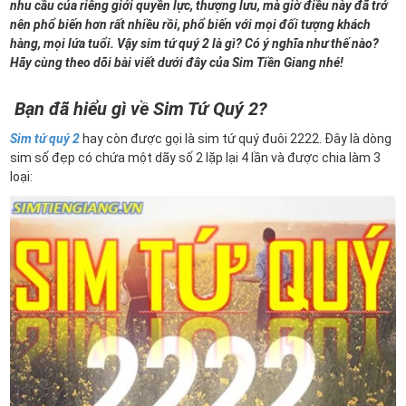
nhu cầu của riêng giới quyền lực, thượng lưu, mà giờ điều này đã trở
nên phổ biến hơn rất nhiều rồi, phổ biến với mọi đối tượng khách
hàng, mọi lứa tuổi. Vậy sim tứ quý 2 là gì? Có ý nghĩa như thế nào?
Hãy cùng theo dõi bài viết dưới đây của Sim Tiền Giang nhé!
Bạn đã hiểu gì về Sim Tứ Quý 2?
Sim tứ quý 2
hay còn được gọi là sim tứ quý đuôi 2222. Đây là dòng
sim số đẹp có chứa một dãy số 2 lặp lại 4 lần và được chia làm 3
loại: