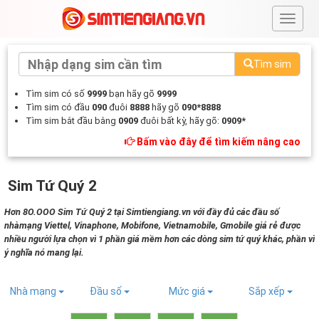
#
Tìm sim
Tìm sim có số
9999
bạn hãy gõ
9999
Tìm sim có đầu
090
đuôi
8888
hãy gõ
090*8888
Tìm sim bắt đầu bằng
0909
đuôi bất kỳ, hãy gõ:
0909*
Bấm vào đây để tìm kiếm nâng cao
Sim Tứ Quý 2
Hơn 8O.OOO Sim Tứ Quý 2 tại Simtiengiang.vn với đầy đủ các đầu số
nhàmạng Viettel, Vinaphone, Mobifone, Vietnamobile, Gmobile giá rẻ được
nhiều người lựa chọn vì 1 phần giá mềm hơn các dòng sim tứ quý khác, phần vì
ý nghĩa nó mang lại.
Nhà mạng
Đầu số
Mức giá
Sắp xếp