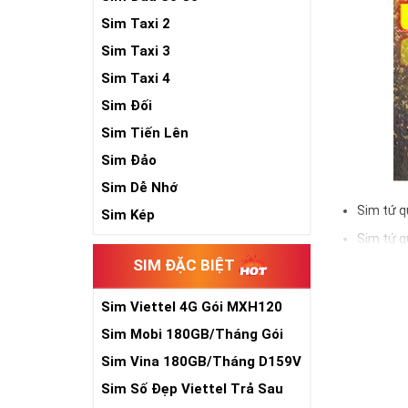
Sim Taxi 2
Sim Taxi 3
Sim Taxi 4
Sim Đối
Sim Tiến Lên
Sim Đảo
Sim Dễ Nhớ
Sim tứ q
Sim Kép
Sim tứ q
SIM ĐẶC BIỆT
Sim tứ q
Sim số đẹp Tứ 
Sim Viettel 4G Gói MXH120
đầu số, nhà mạ
Siêu Rẻ
Sim Mobi 180GB/Tháng Gói
TK159
Ý nghĩa si
Sim Vina 180GB/Tháng D159V
Sim Số Đẹp Viettel Trả Sau
Theo quan niệm