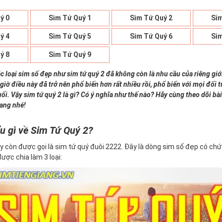
ý 0
Sim Tứ Quý 1
Sim Tứ Quý 2
Sim
ý 4
Sim Tứ Quý 5
Sim Tứ Quý 6
Sim
ý 8
Sim Tứ Quý 9
c loại sim số đẹp như sim tứ quý 2 đã không còn là nhu cầu của riêng giớ
giờ điều này đã trở nên phổ biến hơn rất nhiều rồi, phổ biến với mọi đối
uổi. Vậy sim tứ quý 2 là gì? Có ý nghĩa như thế nào? Hãy cùng theo dõi bài
iang nhé!
u gì về Sim Tứ Quý 2?
y còn được gọi là sim tứ quý đuôi 2222. Đây là dòng sim số đẹp có ch
 được chia làm 3 loại: