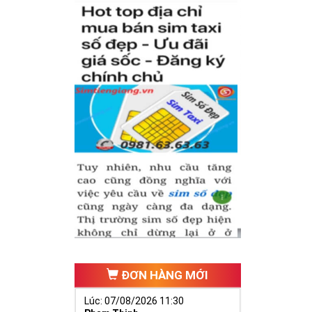
có cặp của hạnh
hăng tiến hơn.
ố 2 thúc giục
 ngã ba cuộc
ĐƠN HÀNG MỚI
Lúc: 07/08/2026 11:30