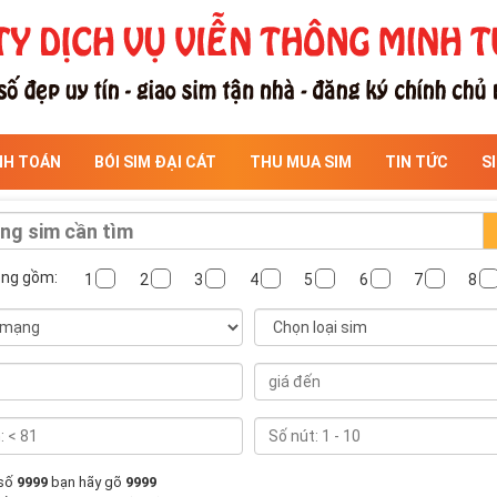
NH TOÁN
BÓI SIM ĐẠI CÁT
THU MUA SIM
TIN TỨC
S
ông gồm:
1
2
3
4
5
6
7
8
 số
9999
bạn hãy gõ
9999