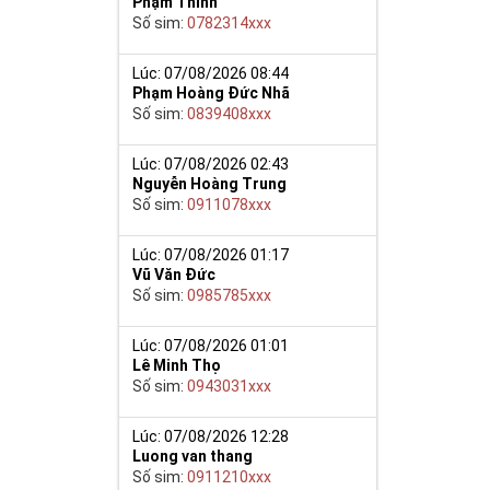
Phạm Thinh
Số sim:
0782314xxx
y giúp cho mọi
Lúc: 07/08/2026 08:44
 cho họ có
Phạm Hoàng Đức Nhã
Số sim:
0839408xxx
n trong một dãy
ch lệ tinh thần
Lúc: 07/08/2026 02:43
Nguyễn Hoàng Trung
ắn ắt sẽ đến.
Số sim:
0911078xxx
Lúc: 07/08/2026 01:17
Vũ Văn Đức
Số sim:
0985785xxx
Lúc: 07/08/2026 01:01
Lê Minh Thọ
Số sim:
0943031xxx
Lúc: 07/08/2026 12:28
Luong van thang
Số sim:
0911210xxx