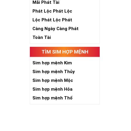
Mãi Phát Tài
Theo quan niệ
Phát Lộc Phát Lộc
Số 2 tượng trư
việc đều thuận
Lộc Phát Lộc Phát
Số 2 còn biểu t
Càng Ngày Càng Phát
được sự lựa ch
Tất cả những ý 
Toàn Tài
số sim càng gi
người sở hữu l
TÌM SIM HỢP MỆNH
Lợi
Sim hợp mệnh Kim
Sim hợp mệnh Thủy
Sim hợp mệnh Mộc
Sim hợp mệnh Hỏa
Sim hợp mệnh Thổ