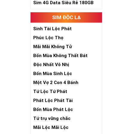
Trong dân gian
Sim 4G Data Siêu Rẻ 180GB
phúc lứa đôi.
Là con số luôn
SIM ĐỘC LẠ
Con số 2 còn tư
chúng ta lựa c
Sinh Tài Lộc Phát
đời, nơi bạn p
Phúc Lộc Thọ
Mãi Mãi Không Tử
Bốn Mùa Không Thất Bát
Độc Nhất Vô Nhị
Bốn Mùa Sinh Lộc
Một Vợ 2 Con 4 Bánh
Tứ Lộc Tứ Phát
Phát Lộc Phát Tài
Bốn Mùa Phát Lộc
Tứ trụ vững chắc
Mãi Lộc Mãi Lộc