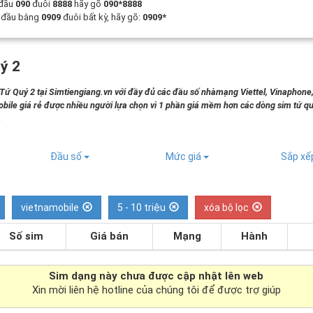
 đầu
090
đuôi
8888
hãy gõ
090*8888
t đầu bằng
0909
đuôi bất kỳ, hãy gõ:
0909*
ý 2
 Quý 2 tại Simtiengiang.vn với đầy đủ các đầu số nhàmạng Viettel, Vinaphone
bile giá rẻ được nhiều người lựa chọn vì 1 phần giá mềm hơn các dòng sim tứ qu
.
Đầu số
Mức giá
Sắp x
vietnamobile
5 - 10 triệu
xóa bộ lọc
Số sim
Giá bán
Mạng
Hành
Sim dạng
này chưa được cập nhật lên web
Xin mời liên hệ hotline của chúng tôi để được trợ giúp