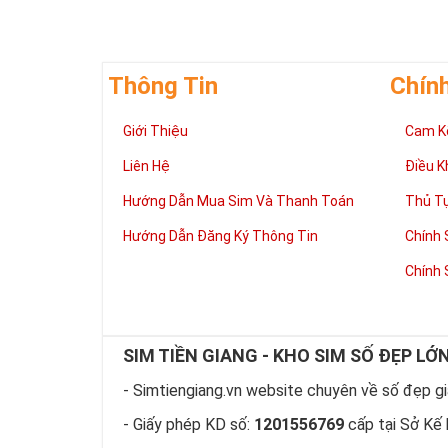
Thông Tin
Chín
Giới Thiệu
Cam K
Giúp chủ nhân 
Những người là
Liên Hệ
Điều K
có đôi có cặp,
mệnh tốt, dễ d
Hướng Dẫn Mua Sim Và Thanh Toán
Thủ T
Phát triển tron
Hướng Dẫn Đăng Ký Thông Tin
Chính 
Tiền tài và thà
thuận lợi hơn 
Chính 
tiến hơn trong
hàng ngày của
làm việc đỡ vấ
Thể hiện “Đẳng
SIM TIỀN GIANG - KHO SIM SỐ ĐẸP LỚ
Sim tứ quý 2 l
hữu dòng sim 
- Simtiengiang.vn website chuyên về số đẹp giá
hiện “Đẳng Cấp
- Giấy phép KD số:
1201556769
cấp tại Sở Kế 
này, bởi vậy ch