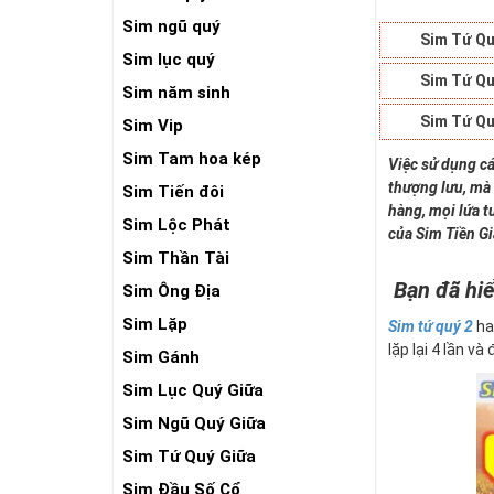
Sim ngũ quý
Sim Tứ Qu
Sim lục quý
Sim Tứ Qu
Sim năm sinh
Sim Tứ Qu
Sim Vip
Sim Tam hoa kép
Việc sử dụng cá
thượng lưu, mà 
Sim Tiến đôi
hàng, mọi lứa t
Sim Lộc Phát
của Sim Tiền G
Sim Thần Tài
Bạn đã hiể
Sim Ông Địa
Sim Lặp
Sim tứ quý 2
ha
lặp lại 4 lần và
Sim Gánh
Sim Lục Quý Giữa
Sim Ngũ Quý Giữa
Sim Tứ Quý Giữa
Sim Đầu Số Cổ