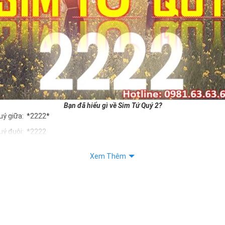
Bạn đã hiểu gì về Sim Tứ Quý 2?
uý giữa: *2222*
uý đuôi: *2222
uý kép: *88882222
Xem Thêm
Quý 2 hay bất kỳ dòng sim số đẹp nào đều được định giá khác nhau p
ng cũng như sự sắp xếp của các con số trong sim.
m tứ quý 2
 dân gian