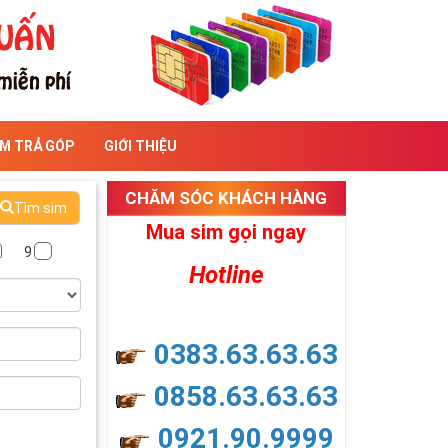
IM TRẢ GÓP
GIỚI THIỆU
CHĂM SÓC KHÁCH HÀNG
Tìm sim
Mua sim gọi ngay
9
Hotline
0383.63.63.63
0858.63.63.63
0921.90.9999