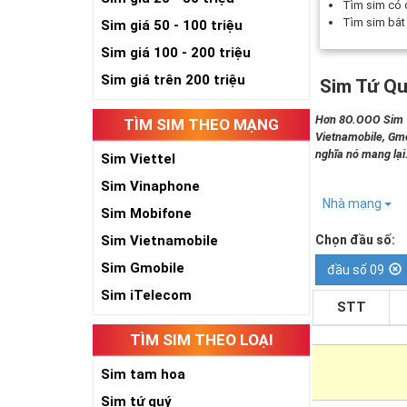
Tìm sim có
Tìm sim bắ
Sim giá 50 - 100 triệu
Sim giá 100 - 200 triệu
Sim giá trên 200 triệu
Sim Tứ Qu
Hơn 8O.OOO Sim Tứ
TÌM SIM THEO MẠNG
Vietnamobile, Gmo
nghĩa nó mang lại
Sim Viettel
Sim Vinaphone
Nhà mạng
Sim Mobifone
Sim Vietnamobile
Chọn đầu số:
Sim Gmobile
đầu số 09
Sim iTelecom
STT
TÌM SIM THEO LOẠI
Sim tam hoa
Sim tứ quý