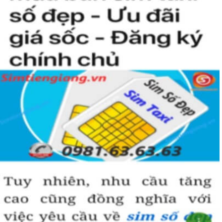
người khác cũng sẽ biết được vị trí của bạn trong xã hội là như thế
nào rồi?
Hướng dẫn mua Sim Tứ Quý 2 tại
Simtiengiang.vn.
Sim Tiền Giang là đơn vị cung cấp
sim số đẹp
Tứ Quý, sim giá rẻ uy
tín chất lượng.
Chọn mua sim số đẹp thường mất nhiều thời gian ở khoản lựa số,