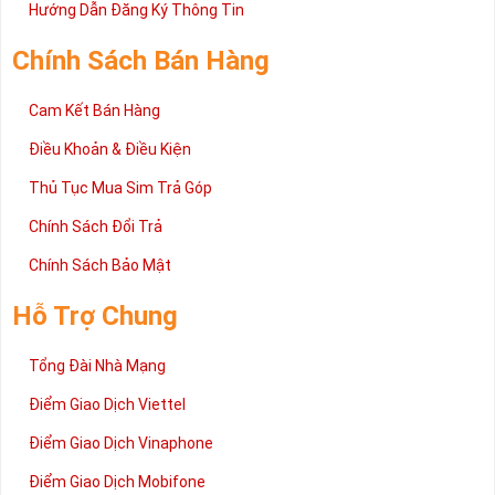
2 đang được rất nhiều khách hàng tin tưởng lựa chọn trên thị
Hướng Dẫn Đăng Ký Thông Tin
trường sim số hiện nay. Hy vọng với những thông tin được cung
cấp trong bài viết này sẽ giúp bạn hiểu rõ ý nghĩa và các bước đặt
Chính Sách Bán Hàng
mua sim số tại Sim Tiền Giang nhanh chóng nhất.
Chúc quý khách tìm được chiếc sim Tứ quý 2 như ý!
Cam Kết Bán Hàng
Xin cám ơn và hân hạnh được phục vụ!
Điều Khoản & Điều Kiện
Thủ Tục Mua Sim Trả Góp
Chính Sách Đổi Trả
Chính Sách Bảo Mật
Hỗ Trợ Chung
Tổng Đài Nhà Mạng
Điểm Giao Dịch Viettel
Điểm Giao Dịch Vinaphone
Điểm Giao Dịch Mobifone