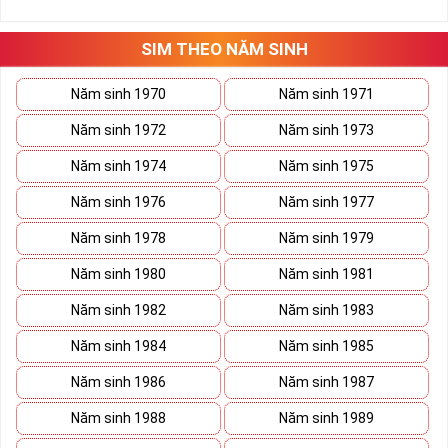
những hướng giải quyết đúng đắn nhắt.
Tất cả những ý trên đều nói lên số 2 là con số vô cùng đẹp, khi bộ
tứ 2 cùng xuất hiện trong một dãy số sim càng giúp cho ý nghĩa
SIM THEO NĂM SINH
sim tứ quý
tăng lên gấp bội. Sở hữu sim Tứ Quý 2 giúp khích lệ tinh
thần người sở hữu là không sợ bất cứ điều gì mà hãy cứ làm thì
Năm sinh 1970
Năm sinh 1971
mọi điều tốt đẹp và may mắn ắt sẽ đến.
Năm sinh 1972
Năm sinh 1973
Lợi ích sim Tứ Quý 2 mang lại là gì?
Năm sinh 1974
Năm sinh 1975
Năm sinh 1976
Năm sinh 1977
Năm sinh 1978
Năm sinh 1979
Năm sinh 1980
Năm sinh 1981
Năm sinh 1982
Năm sinh 1983
Năm sinh 1984
Năm sinh 1985
Năm sinh 1986
Năm sinh 1987
Năm sinh 1988
Năm sinh 1989