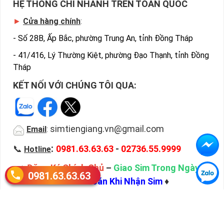
HỆ THỐNG CHI NHÁNH TRÊN TOÀN QUỐC
►
Cửa hàng chính
:
-
Số 28B, Ấp Bắc, phường Trung An, tỉnh Đồng Tháp
-
41/416, Lý Thường Kiệt, phường Đạo Thạnh, tỉnh Đồng
Tháp
KẾT NỐI VỚI CHÚNG TÔI QUA:
simtiengiang.vn@gmail.com
Email
:
:
📞
0981.63.63.63
-
02736.55.9999
Hotline
♦
Đăng Ký Chính Chủ
–
Giao Sim Trong Ngày
–
0981.63.63.63
Thanh Toán Khi Nhận Sim
♦