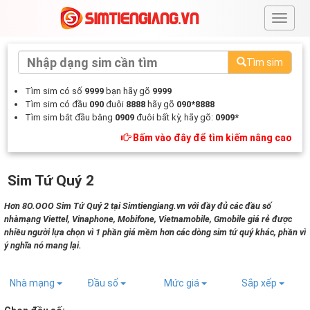
#
Tìm sim
Tìm sim có số
9999
bạn hãy gõ
9999
Tìm sim có đầu
090
đuôi
8888
hãy gõ
090*8888
Tìm sim bắt đầu bằng
0909
đuôi bất kỳ, hãy gõ:
0909*
Bấm vào đây để tìm kiếm nâng cao
Sim Tứ Quý 2
Hơn 8O.OOO Sim Tứ Quý 2 tại Simtiengiang.vn với đầy đủ các đầu số
nhàmạng Viettel, Vinaphone, Mobifone, Vietnamobile, Gmobile giá rẻ được
nhiều người lựa chọn vì 1 phần giá mềm hơn các dòng sim tứ quý khác, phần vì
ý nghĩa nó mang lại.
Nhà mạng
Đầu số
Mức giá
Sắp xếp