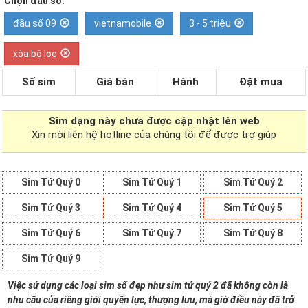
Chọn đầu số:
đầu số 09
vietnamobile
3 - 5 triệu
xóa bộ lọc
Số sim
Giá bán
Hành
Đặt mua
Sim dạng
này chưa được cập nhật lên web
Xin mời liên hệ hotline của chúng tôi để được trợ giúp
Sim Tứ Quý 0
Sim Tứ Quý 1
Sim Tứ Quý 2
Sim Tứ Quý 3
Sim Tứ Quý 4
Sim Tứ Quý 5
Sim Tứ Quý 6
Sim Tứ Quý 7
Sim Tứ Quý 8
Sim Tứ Quý 9
Việc sử dụng các loại sim số đẹp như sim tứ quý 2 đã không còn là
nhu cầu của riêng giới quyền lực, thượng lưu, mà giờ điều này đã trở