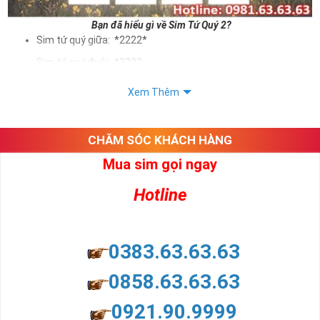
Bạn đã hiểu gì về Sim Tứ Quý 2?
Sim tứ quý giữa: *2222*
Sim tứ quý đuôi: *2222
Sim tứ quý kép: *88882222
Xem Thêm
Sim số đẹp Tứ Quý 2 hay bất kỳ dòng sim số đẹp nào đều
được định giá khác nhau phụ thuộc vào đầu số, nhà mạng cũng
như sự sắp xếp của các con số trong sim.
CHĂM SÓC KHÁCH HÀNG
Mua sim gọi ngay
Ý nghĩa sim tứ quý 2
Hotline
Theo quan niệm dân gian
Trong dân gian, con số 2 được coi là con số may mắn, nó tượng
trưng cho sự có đôi có cặp của hạnh phúc lứa đôi.
Là con số luôn mang lại những điều viên mãn, suôn sẻ và mang lại
0383.63.63.63
nhiều thành công, thăng tiến hơn.
Con số 2 còn tượng trưng cho lòng tốt, sự cân bằng, tế nhị, ổn định
0858.63.63.63
và tính hai mặt. Số 2 thúc giục chúng ta lựa chọn, dựa vào những
phán đoán của bản thân. Con số này có thể ám chỉ ngã ba cuộc
0921.90.9999
đời, nơi bạn phải đưa ra những quyết định quan trọng.