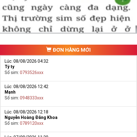
một số phải vừa đẹp, vừa tốt về phong thủy thì mới là sim hoàn
hảo. Vậy phải làm sao?
- Cách nhanh nhất để chọn mua được Sim Tứ Quý 2 là bạn vào
trang chủ của Sim Tiền Giang, chọn mục “
Sim giảm giá
“ ở ngay đầu
trang chủ. Đây là danh sách sim được đại lý giảm giá vì một số lý
do nên bạn có thể chọn mua được số đẹp lại có giá cực rẻ nữa.
Ngoài ra quý khách chưa ưng ý về Sim Tứ Quý 2 có cũng thể tham
ĐƠN HÀNG MỚI
khảo thêm Sim Vinaphone,Sim Gmobile,
Sim Tứ Quý Giữa
..
Lúc: 08/08/2026 04:32
Tý ty
Số sim:
0793526xxx
Lúc: 08/08/2026 12:42
Mạnh
Số sim:
0948333xxx
Lúc: 08/08/2026 12:18
Nguyễn Hoàng Đăng Khoa
Số sim:
0789120xxx