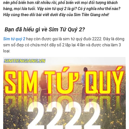
nên phổ biến hơn rất nhiều rồi, phổ biến với mọi đối tượng khách
hàng, mọi lứa tuổi. Vậy sim tứ quý 2 là gì? Có ý nghĩa như thế nào?
Hãy cùng theo dõi bài viết dưới đây của Sim Tiền Giang nhé!
Bạn đã hiểu gì về Sim Tứ Quý 2?
Sim tứ quý 2
hay còn được gọi là sim tứ quý đuôi 2222. Đây là dòng
sim số đẹp có chứa một dãy số 2 lặp lại 4 lần và được chia làm 3
loại: