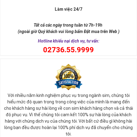
Làm việc 24/7
Tất cả các ngày trong tuần từ 7h-19h
(ngoài giờ Quý khách vui lòng bấm Đặt mua trên Web )
Hotline khiếu nại dịch vụ, tư vấn:
0
2736.55.9999
Ý nghĩa sim tứ quý 2
Với nhiều năm kinh nghiệm phục vụ trong ngành sim, chúng tôi
Theo quan niệm phong thủy
hiểu mức độ quan trọng trong công việc của mình là mang đến
Số 2 tượng trưng cho sự cân bằng, hài hòa của âm dương và đất
cho khách hàng sự hài lòng về con sim khách hàng chọn và cả thái
trời. Sự cân bằng này giúp cho mọi việc đều thuận lợi và mang lại
độ phục vụ. Vì thế chúng tôi cam kết 100% sự hài lòng của khách
nhiều may mắn trong cuộc sống và kinh doanh.
hàng với chúng dịch vụ của chúng tôi. Với bất cứ điều gì không hài
Số 2 còn biểu trưng cho lòng tốt, sự ổn định và tính hai mặt của
lòng bạn đều được hoàn lại 100% phí dịch vụ đã chuyển cho chúng
mọi vấn đề. Số 2 giúp cho họ có được sự lựa chọn, để đưa ra
tôi.