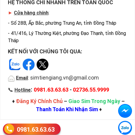
HỆ THỐNG CHI NHÁNH TRÊN TOÀN QUỐC
►
Cửa hàng chính
:
-
Số 28B, Ấp Bắc, phường Trung An, tỉnh Đồng Tháp
-
41/416, Lý Thường Kiệt, phường Đạo Thạnh, tỉnh Đồng
Tháp
KẾT NỐI VỚI CHÚNG TÔI QUA:
simtiengiang.vn@gmail.com
Email
:
:
📞
0981.63.63.63
-
02736.55.9999
Hotline
♦
Đăng Ký Chính Chủ
–
Giao Sim Trong Ngày
–
Thanh Toán Khi Nhận Sim
♦
0981.63.63.63