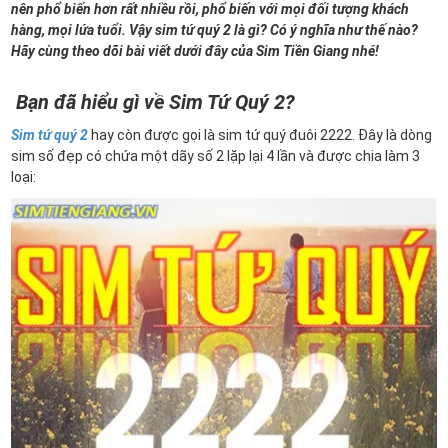
nên phổ biến hơn rất nhiều rồi, phổ biến với mọi đối tượng khách
hàng, mọi lứa tuổi. Vậy sim tứ quý 2 là gì? Có ý nghĩa như thế nào?
Hãy cùng theo dõi bài viết dưới đây của Sim Tiền Giang nhé!
Bạn đã hiểu gì về Sim Tứ Quý 2?
Sim tứ quý 2
hay còn được gọi là sim tứ quý đuôi 2222. Đây là dòng
sim số đẹp có chứa một dãy số 2 lặp lại 4 lần và được chia làm 3
loại: