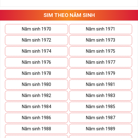
những hướng giải quyết đúng đắn nhắt.
Tất cả những ý trên đều nói lên số 2 là con số vô cùng đẹp, khi bộ
tứ 2 cùng xuất hiện trong một dãy số sim càng giúp cho ý nghĩa
SIM THEO NĂM SINH
sim tứ quý
tăng lên gấp bội. Sở hữu sim Tứ Quý 2 giúp khích lệ tinh
thần người sở hữu là không sợ bất cứ điều gì mà hãy cứ làm thì
Năm sinh 1970
Năm sinh 1971
mọi điều tốt đẹp và may mắn ắt sẽ đến.
Năm sinh 1972
Năm sinh 1973
Lợi ích sim Tứ Quý 2 mang lại là gì?
Năm sinh 1974
Năm sinh 1975
Năm sinh 1976
Năm sinh 1977
Năm sinh 1978
Năm sinh 1979
Năm sinh 1980
Năm sinh 1981
Năm sinh 1982
Năm sinh 1983
Năm sinh 1984
Năm sinh 1985
Năm sinh 1986
Năm sinh 1987
Năm sinh 1988
Năm sinh 1989