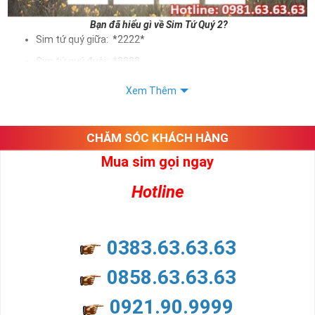
Bạn đã hiểu gì về Sim Tứ Quý 2?
Sim tứ quý giữa: *2222*
Sim tứ quý đuôi: *2222
Sim tứ quý kép: *88882222
Xem Thêm
Sim số đẹp Tứ Quý 2 hay bất kỳ dòng sim số đẹp nào đều
được định giá khác nhau phụ thuộc vào đầu số, nhà mạng cũng
như sự sắp xếp của các con số trong sim.
CHĂM SÓC KHÁCH HÀNG
Mua sim gọi ngay
Ý nghĩa sim tứ quý 2
Hotline
Theo quan niệm dân gian
Trong dân gian, con số 2 được coi là con số may mắn, nó tượng
trưng cho sự có đôi có cặp của hạnh phúc lứa đôi.
Là con số luôn mang lại những điều viên mãn, suôn sẻ và mang lại
0383.63.63.63
nhiều thành công, thăng tiến hơn.
Con số 2 còn tượng trưng cho lòng tốt, sự cân bằng, tế nhị, ổn định
0858.63.63.63
và tính hai mặt. Số 2 thúc giục chúng ta lựa chọn, dựa vào những
phán đoán của bản thân. Con số này có thể ám chỉ ngã ba cuộc
0921.90.9999
đời, nơi bạn phải đưa ra những quyết định quan trọng.