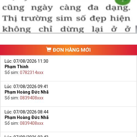
một số phải vừa đẹp, vừa tốt về phong thủy thì mới là sim hoàn
hảo. Vậy phải làm sao?
- Cách nhanh nhất để chọn mua được Sim Tứ Quý 2 là bạn vào
trang chủ của Sim Tiền Giang, chọn mục “
Sim giảm giá
“ ở ngay đầu
trang chủ. Đây là danh sách sim được đại lý giảm giá vì một số lý
do nên bạn có thể chọn mua được số đẹp lại có giá cực rẻ nữa.
Ngoài ra quý khách chưa ưng ý về Sim Tứ Quý 2 có cũng thể tham
ĐƠN HÀNG MỚI
khảo thêm Sim Vinaphone,Sim Gmobile,
Sim Tứ Quý Giữa
..
Lúc: 07/08/2026 11:30
Phạm Thinh
Số sim:
0782314xxx
Lúc: 07/08/2026 09:41
Phạm Hoàng Đức Nhã
Số sim:
0839408xxx
Lúc: 07/08/2026 08:44
Phạm Hoàng Đức Nhã
Số sim:
0839408xxx