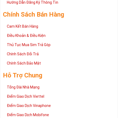
2 đang được rất nhiều khách hàng tin tưởng lựa chọn trên thị
Hướng Dẫn Đăng Ký Thông Tin
trường sim số hiện nay. Hy vọng với những thông tin được cung
cấp trong bài viết này sẽ giúp bạn hiểu rõ ý nghĩa và các bước đặt
Chính Sách Bán Hàng
mua sim số tại Sim Tiền Giang nhanh chóng nhất.
Chúc quý khách tìm được chiếc sim Tứ quý 2 như ý!
Cam Kết Bán Hàng
Xin cám ơn và hân hạnh được phục vụ!
Điều Khoản & Điều Kiện
Thủ Tục Mua Sim Trả Góp
Chính Sách Đổi Trả
Chính Sách Bảo Mật
Hỗ Trợ Chung
Tổng Đài Nhà Mạng
Điểm Giao Dịch Viettel
Điểm Giao Dịch Vinaphone
Điểm Giao Dịch Mobifone