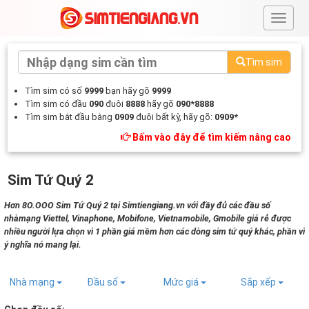
#
Tìm sim
Tìm sim có số
9999
bạn hãy gõ
9999
Tìm sim có đầu
090
đuôi
8888
hãy gõ
090*8888
Tìm sim bắt đầu bằng
0909
đuôi bất kỳ, hãy gõ:
0909*
Bấm vào đây để tìm kiếm nâng cao
Sim Tứ Quý 2
Hơn 8O.OOO Sim Tứ Quý 2 tại Simtiengiang.vn với đầy đủ các đầu số
nhàmạng Viettel, Vinaphone, Mobifone, Vietnamobile, Gmobile giá rẻ được
nhiều người lựa chọn vì 1 phần giá mềm hơn các dòng sim tứ quý khác, phần vì
ý nghĩa nó mang lại.
Nhà mạng
Đầu số
Mức giá
Sắp xếp