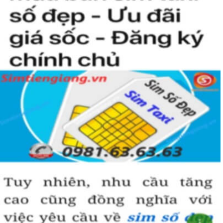
người khác cũng sẽ biết được vị trí của bạn trong xã hội là như thế
nào rồi?
Hướng dẫn mua Sim Tứ Quý 2 tại
Simtiengiang.vn.
Sim Tiền Giang là đơn vị cung cấp
sim số đẹp
Tứ Quý, sim giá rẻ uy
tín chất lượng.
Chọn mua sim số đẹp thường mất nhiều thời gian ở khoản lựa số,