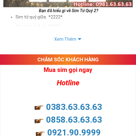
Bạn đã hiểu gì về Sim Tứ Quý 2?
Sim tứ quý giữa: *2222*
Sim tứ quý đuôi: *2222
Sim tứ quý kép: *88882222
Xem Thêm
Sim số đẹp Tứ Quý 2 hay bất kỳ dòng sim số đẹp nào đều
được định giá khác nhau phụ thuộc vào đầu số, nhà mạng cũng
như sự sắp xếp của các con số trong sim.
CHĂM SÓC KHÁCH HÀNG
Mua sim gọi ngay
Ý nghĩa sim tứ quý 2
Hotline
Theo quan niệm dân gian
Trong dân gian, con số 2 được coi là con số may mắn, nó tượng
trưng cho sự có đôi có cặp của hạnh phúc lứa đôi.
Là con số luôn mang lại những điều viên mãn, suôn sẻ và mang lại
0383.63.63.63
nhiều thành công, thăng tiến hơn.
Con số 2 còn tượng trưng cho lòng tốt, sự cân bằng, tế nhị, ổn định
0858.63.63.63
và tính hai mặt. Số 2 thúc giục chúng ta lựa chọn, dựa vào những
phán đoán của bản thân. Con số này có thể ám chỉ ngã ba cuộc
0921.90.9999
đời, nơi bạn phải đưa ra những quyết định quan trọng.