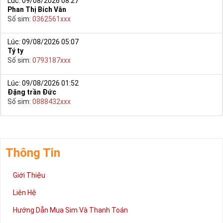
Lúc: 09/08/2026 08:27
mua sim số tại Sim Tiền Giang nhanh chóng nhất.
Phan Thị Bích Vân
Số sim:
0362561xxx
Chúc quý khách tìm được chiếc sim Tứ quý 2 như ý!
Xin cám ơn và hân hạnh được phục vụ!
Lúc: 09/08/2026 05:07
Tý ty
Số sim:
0793187xxx
Lúc: 09/08/2026 01:52
Đặng trần Đức
Số sim:
0888432xxx
Thông Tin
Giới Thiệu
Liên Hệ
Hướng Dẫn Mua Sim Và Thanh Toán