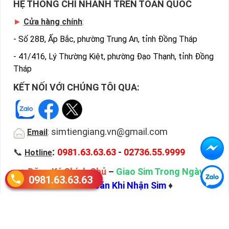
HỆ THỐNG CHI NHÁNH TRÊN TOÀN QUỐC
►
Cửa hàng chính
:
-
Số 28B, Ấp Bắc, phường Trung An, tỉnh Đồng Tháp
-
41/416, Lý Thường Kiệt, phường Đạo Thạnh, tỉnh Đồng
Tháp
KẾT NỐI VỚI CHÚNG TÔI QUA:
simtiengiang.vn@gmail.com
Email
:
:
📞
0981.63.63.63
-
02736.55.9999
Hotline
♦
Đăng Ký Chính Chủ
–
Giao Sim Trong Ngày
–
0981.63.63.63
Thanh Toán Khi Nhận Sim
♦