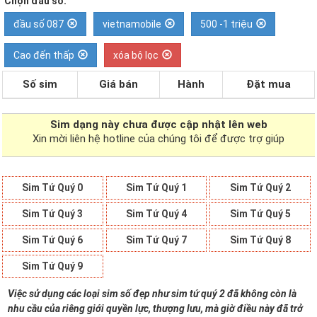
Chọn đầu số:
đầu số 087
vietnamobile
500 -1 triệu
Cao đến thấp
xóa bộ lọc
Số sim
Giá bán
Hành
Đặt mua
Sim dạng
này chưa được cập nhật lên web
Xin mời liên hệ hotline của chúng tôi để được trợ giúp
Sim Tứ Quý 0
Sim Tứ Quý 1
Sim Tứ Quý 2
Sim Tứ Quý 3
Sim Tứ Quý 4
Sim Tứ Quý 5
Sim Tứ Quý 6
Sim Tứ Quý 7
Sim Tứ Quý 8
Sim Tứ Quý 9
Việc sử dụng các loại sim số đẹp như sim tứ quý 2 đã không còn là
nhu cầu của riêng giới quyền lực, thượng lưu, mà giờ điều này đã trở