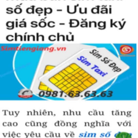
Hướng dẫn mua Sim Tứ Quý 2 tại
Simtiengiang.vn.
Sim Tiền Giang là đơn vị cung cấp
sim số đẹp
Tứ Quý, sim giá rẻ uy
tín chất lượng.
Chọn mua sim số đẹp thường mất nhiều thời gian ở khoản lựa số,
một số phải vừa đẹp, vừa tốt về phong thủy thì mới là sim hoàn
hảo. Vậy phải làm sao?
- Cách nhanh nhất để chọn mua được Sim Tứ Quý 2 là bạn vào
trang chủ của Sim Tiền Giang, chọn mục “
Sim giảm giá
“ ở ngay đầu
trang chủ. Đây là danh sách sim được đại lý giảm giá vì một số lý
do nên bạn có thể chọn mua được số đẹp lại có giá cực rẻ nữa.
Ngoài ra quý khách chưa ưng ý về Sim Tứ Quý 2 có cũng thể tham
khảo thêm Sim Vinaphone,Sim Gmobile,
Sim Tứ Quý Giữa
..
Hướng dẫn mua Sim Tứ Quý 2 tại Simtiengiang.vn
- Bạn cũng có thể mua sim bằng cách như sau: