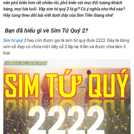
nên phổ biến hơn rất nhiều rồi, phổ biến với mọi đối tượng khách
hàng, mọi lứa tuổi. Vậy sim tứ quý 2 là gì? Có ý nghĩa như thế nào?
Hãy cùng theo dõi bài viết dưới đây của Sim Tiền Giang nhé!
Bạn đã hiểu gì về Sim Tứ Quý 2?
Sim tứ quý 2
hay còn được gọi là sim tứ quý đuôi 2222. Đây là dòng
sim số đẹp có chứa một dãy số 2 lặp lại 4 lần và được chia làm 3
loại: