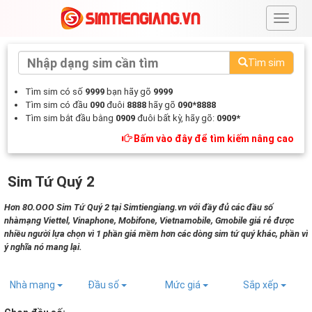
#
Tìm sim
Tìm sim có số
9999
bạn hãy gõ
9999
Tìm sim có đầu
090
đuôi
8888
hãy gõ
090*8888
Tìm sim bắt đầu bằng
0909
đuôi bất kỳ, hãy gõ:
0909*
Bấm vào đây để tìm kiếm nâng cao
Sim Tứ Quý 2
Hơn 8O.OOO Sim Tứ Quý 2 tại Simtiengiang.vn với đầy đủ các đầu số
nhàmạng Viettel, Vinaphone, Mobifone, Vietnamobile, Gmobile giá rẻ được
nhiều người lựa chọn vì 1 phần giá mềm hơn các dòng sim tứ quý khác, phần vì
ý nghĩa nó mang lại.
Nhà mạng
Đầu số
Mức giá
Sắp xếp