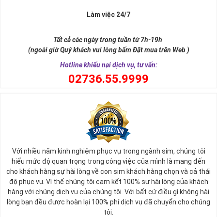
Làm việc 24/7
Tất cả các ngày trong tuần từ 7h-19h
(ngoài giờ Quý khách vui lòng bấm Đặt mua trên Web )
Hotline khiếu nại dịch vụ, tư vấn:
0
2736.55.9999
Ý nghĩa sim tứ quý 2
Với nhiều năm kinh nghiệm phục vụ trong ngành sim, chúng tôi
Theo quan niệm phong thủy
hiểu mức độ quan trọng trong công việc của mình là mang đến
Số 2 tượng trưng cho sự cân bằng, hài hòa của âm dương và đất
cho khách hàng sự hài lòng về con sim khách hàng chọn và cả thái
trời. Sự cân bằng này giúp cho mọi việc đều thuận lợi và mang lại
độ phục vụ. Vì thế chúng tôi cam kết 100% sự hài lòng của khách
nhiều may mắn trong cuộc sống và kinh doanh.
hàng với chúng dịch vụ của chúng tôi. Với bất cứ điều gì không hài
Số 2 còn biểu trưng cho lòng tốt, sự ổn định và tính hai mặt của
lòng bạn đều được hoàn lại 100% phí dịch vụ đã chuyển cho chúng
mọi vấn đề. Số 2 giúp cho họ có được sự lựa chọn, để đưa ra
tôi.