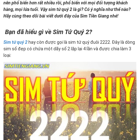
nên phổ biến hơn rất nhiều rồi, phổ biến với mọi đối tượng khách
hàng, mọi lứa tuổi. Vậy sim tứ quý 2 là gì? Có ý nghĩa như thế nào?
Hãy cùng theo dõi bài viết dưới đây của Sim Tiền Giang nhé!
Bạn đã hiểu gì về Sim Tứ Quý 2?
Sim tứ quý 2
hay còn được gọi là sim tứ quý đuôi 2222. Đây là dòng
sim số đẹp có chứa một dãy số 2 lặp lại 4 lần và được chia làm 3
loại: