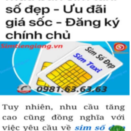
người khác cũng sẽ biết được vị trí của bạn trong xã hội là như thế
nào rồi?
Hướng dẫn mua Sim Tứ Quý 2 tại
Simtiengiang.vn.
Sim Tiền Giang là đơn vị cung cấp
sim số đẹp
Tứ Quý, sim giá rẻ uy
tín chất lượng.
Chọn mua sim số đẹp thường mất nhiều thời gian ở khoản lựa số,