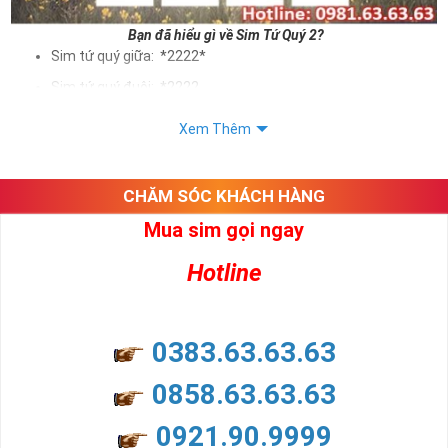
Bạn đã hiểu gì về Sim Tứ Quý 2?
Sim tứ quý giữa: *2222*
Sim tứ quý đuôi: *2222
Sim tứ quý kép: *88882222
Xem Thêm
Sim số đẹp Tứ Quý 2 hay bất kỳ dòng sim số đẹp nào đều
được định giá khác nhau phụ thuộc vào đầu số, nhà mạng cũng
như sự sắp xếp của các con số trong sim.
CHĂM SÓC KHÁCH HÀNG
Mua sim gọi ngay
Ý nghĩa sim tứ quý 2
Hotline
Theo quan niệm dân gian
Trong dân gian, con số 2 được coi là con số may mắn, nó tượng
trưng cho sự có đôi có cặp của hạnh phúc lứa đôi.
Là con số luôn mang lại những điều viên mãn, suôn sẻ và mang lại
0383.63.63.63
nhiều thành công, thăng tiến hơn.
Con số 2 còn tượng trưng cho lòng tốt, sự cân bằng, tế nhị, ổn định
0858.63.63.63
và tính hai mặt. Số 2 thúc giục chúng ta lựa chọn, dựa vào những
phán đoán của bản thân. Con số này có thể ám chỉ ngã ba cuộc
0921.90.9999
đời, nơi bạn phải đưa ra những quyết định quan trọng.