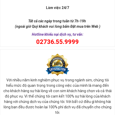
Làm việc 24/7
Tất cả các ngày trong tuần từ 7h-19h
(ngoài giờ Quý khách vui lòng bấm Đặt mua trên Web )
Hotline khiếu nại dịch vụ, tư vấn:
0
2736.55.9999
Ý nghĩa sim tứ quý 2
Với nhiều năm kinh nghiệm phục vụ trong ngành sim, chúng tôi
Theo quan niệm phong thủy
hiểu mức độ quan trọng trong công việc của mình là mang đến
Số 2 tượng trưng cho sự cân bằng, hài hòa của âm dương và đất
cho khách hàng sự hài lòng về con sim khách hàng chọn và cả thái
trời. Sự cân bằng này giúp cho mọi việc đều thuận lợi và mang lại
độ phục vụ. Vì thế chúng tôi cam kết 100% sự hài lòng của khách
nhiều may mắn trong cuộc sống và kinh doanh.
hàng với chúng dịch vụ của chúng tôi. Với bất cứ điều gì không hài
Số 2 còn biểu trưng cho lòng tốt, sự ổn định và tính hai mặt của
lòng bạn đều được hoàn lại 100% phí dịch vụ đã chuyển cho chúng
mọi vấn đề. Số 2 giúp cho họ có được sự lựa chọn, để đưa ra
tôi.