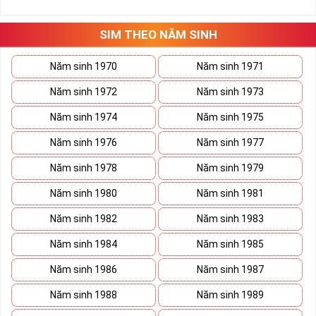
những hướng giải quyết đúng đắn nhắt.
Tất cả những ý trên đều nói lên số 2 là con số vô cùng đẹp, khi bộ
tứ 2 cùng xuất hiện trong một dãy số sim càng giúp cho ý nghĩa
SIM THEO NĂM SINH
sim tứ quý
tăng lên gấp bội. Sở hữu sim Tứ Quý 2 giúp khích lệ tinh
thần người sở hữu là không sợ bất cứ điều gì mà hãy cứ làm thì
Năm sinh 1970
Năm sinh 1971
mọi điều tốt đẹp và may mắn ắt sẽ đến.
Năm sinh 1972
Năm sinh 1973
Lợi ích sim Tứ Quý 2 mang lại là gì?
Năm sinh 1974
Năm sinh 1975
Năm sinh 1976
Năm sinh 1977
Năm sinh 1978
Năm sinh 1979
Năm sinh 1980
Năm sinh 1981
Năm sinh 1982
Năm sinh 1983
Năm sinh 1984
Năm sinh 1985
Năm sinh 1986
Năm sinh 1987
Năm sinh 1988
Năm sinh 1989