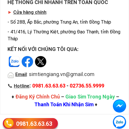
HỆ THỐNG CHI NHÁNH TRÊN TOÀN QUỐC
►
Cửa hàng chính
:
-
Số 28B, Ấp Bắc, phường Trung An, tỉnh Đồng Tháp
-
41/416, Lý Thường Kiệt, phường Đạo Thạnh, tỉnh Đồng
Tháp
KẾT NỐI VỚI CHÚNG TÔI QUA:
simtiengiang.vn@gmail.com
Email
:
:
📞
0981.63.63.63
-
02736.55.9999
Hotline
♦
Đăng Ký Chính Chủ
–
Giao Sim Trong Ngày
–
Thanh Toán Khi Nhận Sim
♦
0981.63.63.63