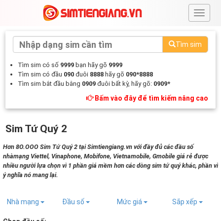
#
Tìm sim
Tìm sim có số
9999
bạn hãy gõ
9999
Tìm sim có đầu
090
đuôi
8888
hãy gõ
090*8888
Tìm sim bắt đầu bằng
0909
đuôi bất kỳ, hãy gõ:
0909*
Bấm vào đây để tìm kiếm nâng cao
Sim Tứ Quý 2
Hơn 8O.OOO Sim Tứ Quý 2 tại Simtiengiang.vn với đầy đủ các đầu số
nhàmạng Viettel, Vinaphone, Mobifone, Vietnamobile, Gmobile giá rẻ được
nhiều người lựa chọn vì 1 phần giá mềm hơn các dòng sim tứ quý khác, phần vì
ý nghĩa nó mang lại.
Nhà mạng
Đầu số
Mức giá
Sắp xếp