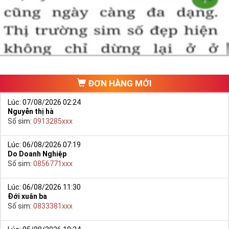
một số phải vừa đẹp, vừa tốt về phong thủy thì mới là sim hoàn
hảo. Vậy phải làm sao?
- Cách nhanh nhất để chọn mua được Sim Tứ Quý 2 là bạn vào
trang chủ của Sim Tiền Giang, chọn mục “
Sim giảm giá
“ ở ngay đầu
trang chủ. Đây là danh sách sim được đại lý giảm giá vì một số lý
do nên bạn có thể chọn mua được số đẹp lại có giá cực rẻ nữa.
Ngoài ra quý khách chưa ưng ý về Sim Tứ Quý 2 có cũng thể tham
ĐƠN HÀNG MỚI
khảo thêm Sim Vinaphone,Sim Gmobile,
Sim Tứ Quý Giữa
..
Lúc: 07/08/2026 02:24
Nguyễn thị hà
Số sim:
0913285xxx
Lúc: 06/08/2026 07:19
Do Doanh Nghiệp
Số sim:
0856771xxx
Lúc: 06/08/2026 11:30
Đới xuân ba
Số sim:
0833381xxx