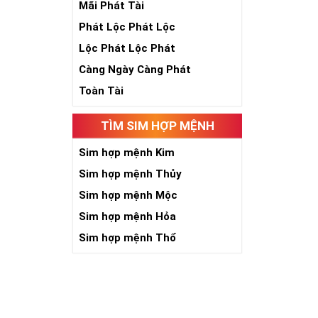
Mãi Phát Tài
Phát Lộc Phát Lộc
Theo quan niệ
Lộc Phát Lộc Phát
Số 2 tượng trư
Càng Ngày Càng Phát
việc đều thuận
Toàn Tài
Số 2 còn biểu t
được sự lựa ch
Tất cả những ý 
TÌM SIM HỢP MỆNH
số sim càng gi
người sở hữu l
Sim hợp mệnh Kim
Sim hợp mệnh Thủy
Lợi
Sim hợp mệnh Mộc
Sim hợp mệnh Hỏa
Sim hợp mệnh Thổ