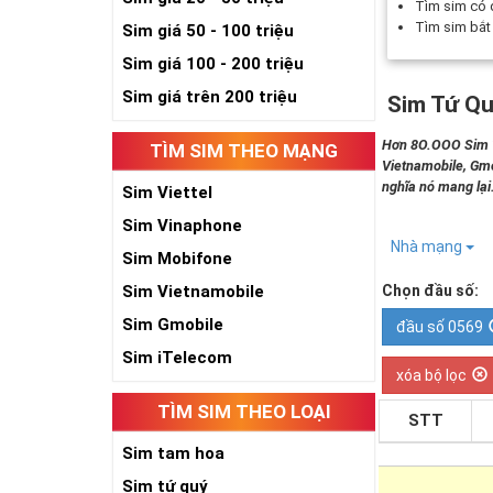
Tìm sim có
Tìm sim bắ
Sim giá 50 - 100 triệu
Sim giá 100 - 200 triệu
Sim giá trên 200 triệu
Sim Tứ Qu
Hơn 8O.OOO Sim Tứ
TÌM SIM THEO MẠNG
Vietnamobile, Gmo
nghĩa nó mang lại
Sim Viettel
Sim Vinaphone
Nhà mạng
Sim Mobifone
Sim Vietnamobile
Chọn đầu số:
Sim Gmobile
đầu số 0569
Sim iTelecom
xóa bộ lọc
TÌM SIM THEO LOẠI
STT
Sim tam hoa
Sim tứ quý