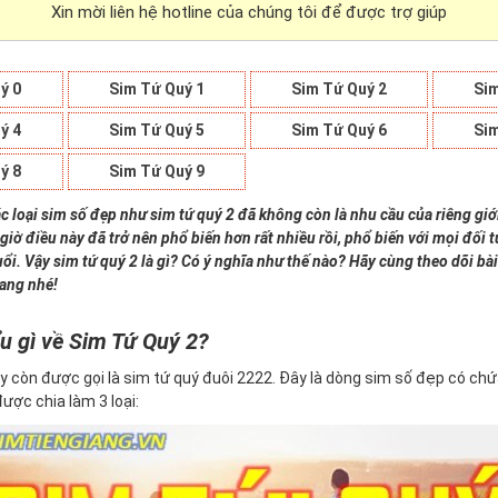
Xin mời liên hệ hotline của chúng tôi để được trợ giúp
ý 0
Sim Tứ Quý 1
Sim Tứ Quý 2
Sim
ý 4
Sim Tứ Quý 5
Sim Tứ Quý 6
Sim
ý 8
Sim Tứ Quý 9
c loại sim số đẹp như sim tứ quý 2 đã không còn là nhu cầu của riêng giớ
giờ điều này đã trở nên phổ biến hơn rất nhiều rồi, phổ biến với mọi đối
uổi. Vậy sim tứ quý 2 là gì? Có ý nghĩa như thế nào? Hãy cùng theo dõi bài
iang nhé!
u gì về Sim Tứ Quý 2?
y còn được gọi là sim tứ quý đuôi 2222. Đây là dòng sim số đẹp có ch
 được chia làm 3 loại: