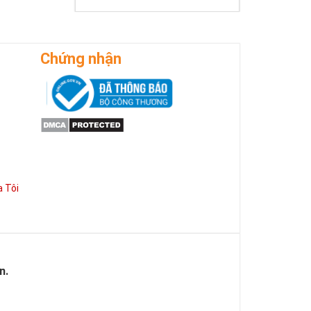
Chứng nhận
ẻ hạnh phúc,
ó một vận
trắc hơn.
 Tôi
iúp chủ nhân
 dễ dàng thăng
ọi hoạt động
hành công hơn,
n.
 sở hữu. Sở
còn giúp thể