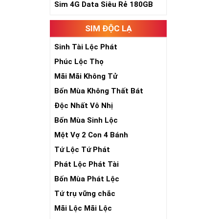
Sim 4G Data Siêu Rẻ 180GB
Theo quan niệm
Trong dân gian
SIM ĐỘC LẠ
phúc lứa đôi.
Là con số luôn
Sinh Tài Lộc Phát
Con số 2 còn tư
Phúc Lộc Thọ
chúng ta lựa c
đời, nơi bạn p
Mãi Mãi Không Tử
Bốn Mùa Không Thất Bát
Độc Nhất Vô Nhị
Bốn Mùa Sinh Lộc
Một Vợ 2 Con 4 Bánh
Tứ Lộc Tứ Phát
Phát Lộc Phát Tài
Bốn Mùa Phát Lộc
Tứ trụ vững chắc
Mãi Lộc Mãi Lộc