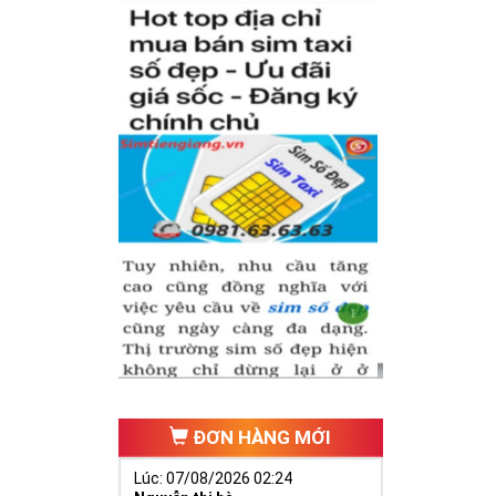
có cặp của hạnh
hăng tiến hơn.
ố 2 thúc giục
 ngã ba cuộc
ĐƠN HÀNG MỚI
Lúc: 07/08/2026 02:24