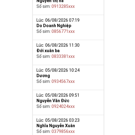
Nguyễn thị hà
Số sim:
0913285xxx
Lúc: 06/08/2026 07:19
Do Doanh Nghiệp
y giúp cho mọi
Số sim:
0856771xxx
 cho họ có
Lúc: 06/08/2026 11:30
Đới xuân ba
n trong một dãy
Số sim:
0833381xxx
ch lệ tinh thần
ắn ắt sẽ đến.
Lúc: 05/08/2026 10:24
Dương
Số sim:
0934567xxx
Lúc: 05/08/2026 09:51
Nguyễn Văn Đức
Số sim:
0924024xxx
Lúc: 05/08/2026 03:23
Nghĩa Nguyễn Xuân
Số sim:
0379856xxx