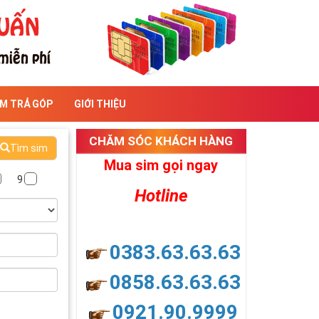
IM TRẢ GÓP
GIỚI THIỆU
CHĂM SÓC KHÁCH HÀNG
Tìm sim
Mua sim gọi ngay
9
Hotline
0383.63.63.63
0858.63.63.63
0921.90.9999