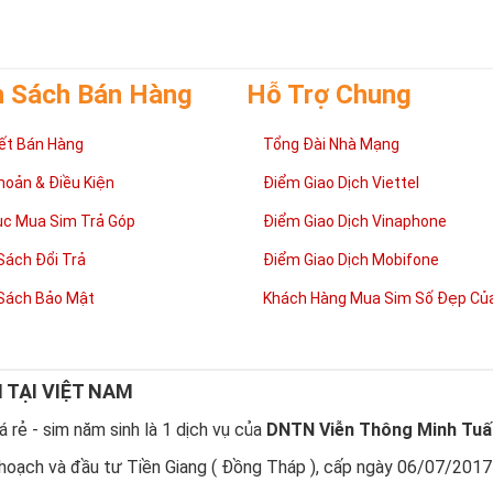
h Sách Bán Hàng
Hỗ Trợ Chung
ết Bán Hàng
Tổng Đài Nhà Mạng
Lợi ích sim Tứ Quý 2 mang lại là gì?
hoản & Điều Kiện
Điểm Giao Dịch Viettel
luôn vui vẻ, hạnh phúc
ục Mua Sim Trả Góp
Điểm Giao Dịch Vinaphone
 chủ nhân của những sim tứ quý 2 sẽ dễ dàng có được cuộc sống vui v
 gia đình êm ấm hòa thuận. Sở hữu sim tứ quý 2 giúp chủ sở hữu luôn c
Sách Đổi Trả
Điểm Giao Dịch Mobifone
àng đạt được điều mong muốn và gia đình, bản thân ít gặp chuyện bất 
g sự nghiệp
Sách Bảo Mật
Khách Hàng Mua Sim Số Đẹp Của
nh công luôn đi kèm với sim tứ quý 2 vì thế nó mang lại “thành công” g
trên con đường công danh sự nghiệp, làm ăn kinh doanh phát triển hay
 công việc. Một giá trị nữa của sim Tứ Quý 2 là mang lại sự may mắn. M
 con người đều cần có chút may mắn, sự may mắn giúp con người dễ t
N TẠI VIỆT NAM
t vả hơn.
 rẻ - sim năm sinh là 1 dịch vụ của
DNTN Viễn Thông Minh Tuấ
 cấp”
à một dòng sim VIP luôn được các đại gia săn đón và mong muốn được
hoạch và đầu tư Tiền Giang ( Đồng Tháp ), cấp ngày 06/07/2017
này chủ nhân không chỉ luôn gặp những may mắn và thành công mà nó 