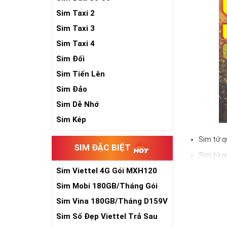
Sim Taxi 2
Sim Taxi 3
Sim Taxi 4
Sim Đối
Sim Tiến Lên
Sim Đảo
Sim Dễ Nhớ
Sim Kép
Sim tứ q
SIM ĐẶC BIỆT
Sim tứ q
Sim Viettel 4G Gói MXH120
Sim tứ q
Siêu Rẻ
Sim Mobi 180GB/Tháng Gói
Sim số đẹp Tứ 
TK159
đầu số, nhà mạ
Sim Vina 180GB/Tháng D159V
Sim Số Đẹp Viettel Trả Sau
Ý nghĩa si