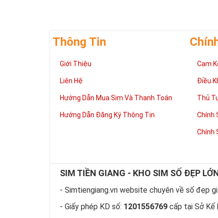
Thông Tin
Chín
Giới Thiệu
Cam K
Liên Hệ
Điều K
Giúp chủ nhân 
Hướng Dẫn Mua Sim Và Thanh Toán
Thủ T
Những người là
có đôi có cặp,
Hướng Dẫn Đăng Ký Thông Tin
Chính 
mệnh tốt, dễ d
Phát triển tron
Chính 
Tiền tài và thà
thuận lợi hơn 
tiến hơn trong
hàng ngày của
SIM TIỀN GIANG - KHO SIM SỐ ĐẸP LỚ
làm việc đỡ vấ
- Simtiengiang.vn website chuyên về số đẹp giá
Thể hiện “Đẳng
Sim tứ quý 2 l
- Giấy phép KD số:
1201556769
cấp tại Sở Kế 
hữu dòng sim 