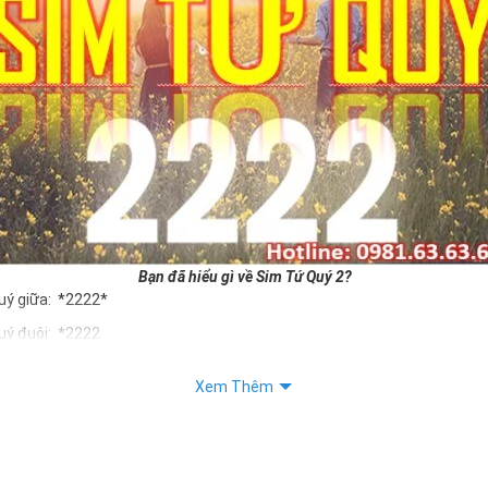
Bạn đã hiểu gì về Sim Tứ Quý 2?
uý giữa: *2222*
uý đuôi: *2222
uý kép: *88882222
Xem Thêm
Quý 2 hay bất kỳ dòng sim số đẹp nào đều được định giá khác nhau p
ng cũng như sự sắp xếp của các con số trong sim.
m tứ quý 2