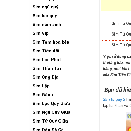
Sim ngũ quý
Sim lục quý
Sim Tứ Qu
Sim năm sinh
Sim Vip
Sim Tứ Qu
Sim Tam hoa kép
Sim Tứ Qu
Sim Tiến đôi
Việc sử dụng cá
Sim Lộc Phát
thượng lưu, mà 
Sim Thần Tài
hàng, mọi lứa t
của Sim Tiền G
Sim Ông Địa
Sim Lặp
Bạn đã hiể
Sim Gánh
Sim tứ quý 2
ha
Sim Lục Quý Giữa
lặp lại 4 lần và
Sim Ngũ Quý Giữa
Sim Tứ Quý Giữa
Sim Đầu Số Cổ