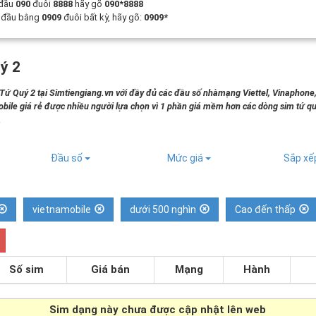
 đầu
090
đuôi
8888
hãy gõ
090*8888
t đầu bằng
0909
đuôi bất kỳ, hãy gõ:
0909*
ý 2
 Quý 2 tại Simtiengiang.vn với đầy đủ các đầu số nhàmạng Viettel, Vinaphone
bile giá rẻ được nhiều người lựa chọn vì 1 phần giá mềm hơn các dòng sim tứ qu
.
Đầu số
Mức giá
Sắp x
vietnamobile
dưới 500 nghìn
Cao đến thấp
Số sim
Giá bán
Mạng
Hành
Sim dạng
này chưa được cập nhật lên web