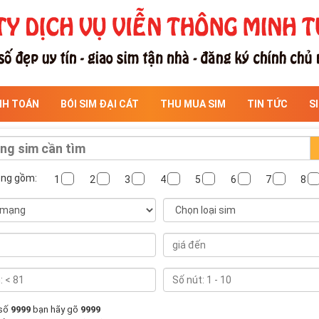
NH TOÁN
BÓI SIM ĐẠI CÁT
THU MUA SIM
TIN TỨC
S
ông gồm:
1
2
3
4
5
6
7
8
 số
9999
bạn hãy gõ
9999