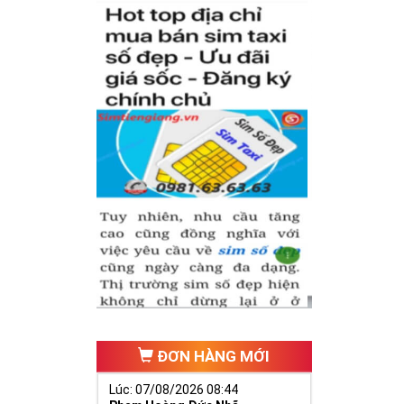
hụ thuộc vào
có cặp của hạnh
hăng tiến hơn.
ố 2 thúc giục
 ngã ba cuộc
ĐƠN HÀNG MỚI
Lúc: 07/08/2026 08:44