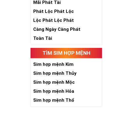
Mãi Phát Tài
Phát Lộc Phát Lộc
Lộc Phát Lộc Phát
Càng Ngày Càng Phát
Toàn Tài
Theo quan niệ
TÌM SIM HỢP MỆNH
Số 2 tượng trư
việc đều thuận
Sim hợp mệnh Kim
Số 2 còn biểu t
được sự lựa ch
Sim hợp mệnh Thủy
Tất cả những ý 
Sim hợp mệnh Mộc
số sim càng gi
người sở hữu l
Sim hợp mệnh Hỏa
Sim hợp mệnh Thổ
Lợi