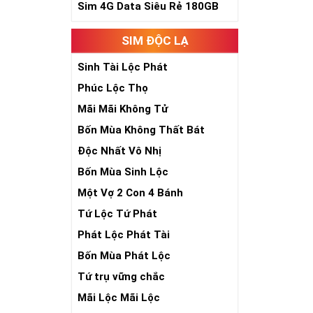
Sim 4G Data Siêu Rẻ 180GB
Sim số đẹp Tứ 
đầu số, nhà mạ
SIM ĐỘC LẠ
Ý nghĩa si
Sinh Tài Lộc Phát
Theo quan niệm
Phúc Lộc Thọ
Trong dân gian
Mãi Mãi Không Tử
phúc lứa đôi.
Là con số luôn
Bốn Mùa Không Thất Bát
Con số 2 còn tư
Độc Nhất Vô Nhị
chúng ta lựa c
đời, nơi bạn p
Bốn Mùa Sinh Lộc
Một Vợ 2 Con 4 Bánh
Tứ Lộc Tứ Phát
Phát Lộc Phát Tài
Bốn Mùa Phát Lộc
Tứ trụ vững chắc
Mãi Lộc Mãi Lộc