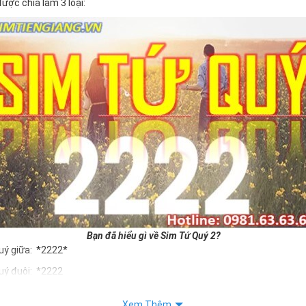
 được chia làm 3 loại:
Bạn đã hiểu gì về Sim Tứ Quý 2?
uý giữa: *2222*
uý đuôi: *2222
uý kép: *88882222
Xem Thêm