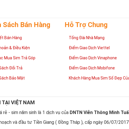
h Sách Bán Hàng
Hỗ Trợ Chung
ết Bán Hàng
Tổng Đài Nhà Mạng
hoản & Điều Kiện
Điểm Giao Dịch Viettel
ục Mua Sim Trả Góp
Điểm Giao Dịch Vinaphone
Sách Đổi Trả
Điểm Giao Dịch Mobifone
Lợi ích sim Tứ Quý 2 mang lại là gì?
Sách Bảo Mật
Khách Hàng Mua Sim Số Đẹp Của
luôn vui vẻ, hạnh phúc
 chủ nhân của những sim tứ quý 2 sẽ dễ dàng có được cuộc sống vui v
 gia đình êm ấm hòa thuận. Sở hữu sim tứ quý 2 giúp chủ sở hữu luôn c
àng đạt được điều mong muốn và gia đình, bản thân ít gặp chuyện bất 
N TẠI VIỆT NAM
g sự nghiệp
nh công luôn đi kèm với sim tứ quý 2 vì thế nó mang lại “thành công” g
 rẻ - sim năm sinh là 1 dịch vụ của
DNTN Viễn Thông Minh Tuấ
trên con đường công danh sự nghiệp, làm ăn kinh doanh phát triển hay
 công việc. Một giá trị nữa của sim Tứ Quý 2 là mang lại sự may mắn. M
hoạch và đầu tư Tiền Giang ( Đồng Tháp ), cấp ngày 06/07/2017
 con người đều cần có chút may mắn, sự may mắn giúp con người dễ t