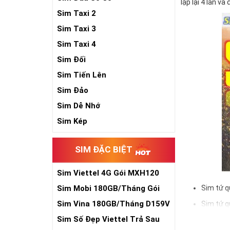
lặp lại 4 lần và
Sim Taxi 2
Sim Taxi 3
Sim Taxi 4
Sim Đối
Sim Tiến Lên
Sim Đảo
Sim Dễ Nhớ
Sim Kép
SIM ĐẶC BIỆT
Sim Viettel 4G Gói MXH120
Siêu Rẻ
Sim Mobi 180GB/Tháng Gói
Sim tứ q
TK159
Sim Vina 180GB/Tháng D159V
Sim tứ q
Sim Số Đẹp Viettel Trả Sau
Sim tứ q