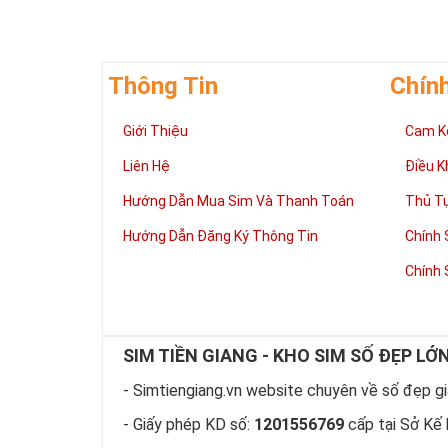
Thông Tin
Chín
Giới Thiệu
Cam K
Liên Hệ
Điều K
Hướng Dẫn Mua Sim Và Thanh Toán
Thủ T
Hướng Dẫn Đăng Ký Thông Tin
Chính 
Chính 
Giúp chủ nhân 
Những người là
có đôi có cặp,
mệnh tốt, dễ d
SIM TIỀN GIANG - KHO SIM SỐ ĐẸP LỚ
Phát triển tron
Tiền tài và thà
- Simtiengiang.vn website chuyên về số đẹp giá
thuận lợi hơn 
tiến hơn trong
- Giấy phép KD số:
1201556769
cấp tại Sở Kế 
hàng ngày của