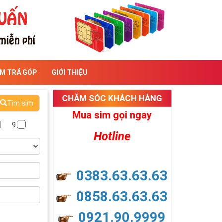
IM TRẢ GÓP
GIỚI THIỆU
CHĂM SÓC KHÁCH HÀNG
Tìm sim
Mua sim gọi ngay
9
Hotline
0383.63.63.63
0858.63.63.63
0921.90.9999