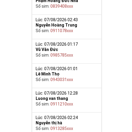
Phạm Hoàng Đức Nhã
Số sim:
0839408xxx
Lúc: 07/08/2026 02:43
Nguyễn Hoàng Trung
Số sim:
0911078xxx
Lúc: 07/08/2026 01:17
Vũ Văn Đức
y giúp cho mọi
Số sim:
0985785xxx
 cho họ có
Lúc: 07/08/2026 01:01
Lê Minh Thọ
n trong một dãy
Số sim:
0943031xxx
ch lệ tinh thần
ắn ắt sẽ đến.
Lúc: 07/08/2026 12:28
Luong van thang
Số sim:
0911210xxx
Lúc: 07/08/2026 02:24
Nguyễn thị hà
Số sim:
0913285xxx