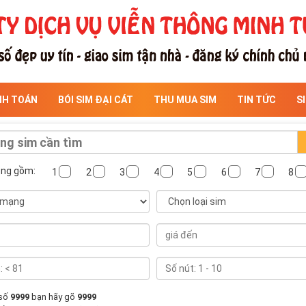
NH TOÁN
BÓI SIM ĐẠI CÁT
THU MUA SIM
TIN TỨC
S
ông gồm:
1
2
3
4
5
6
7
8
 số
9999
bạn hãy gõ
9999