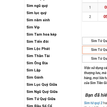
Sim ngũ quý
0
1
Sim lục quý
0
2
Sim năm sinh
Sim Vip
Sim Tam hoa kép
Sim Tứ Qu
Sim Tiến đôi
Sim Lộc Phát
Sim Tứ Qu
Sim Thần Tài
Sim Tứ Qu
Sim Ông Địa
Việc sử dụng cá
Sim Lặp
thượng lưu, mà 
Sim Gánh
hàng, mọi lứa t
của Sim Tiền G
Sim Lục Quý Giữa
Sim Ngũ Quý Giữa
Bạn đã hiể
Sim Tứ Quý Giữa
Sim tứ quý 2
ha
Sim Đầu Số Cổ