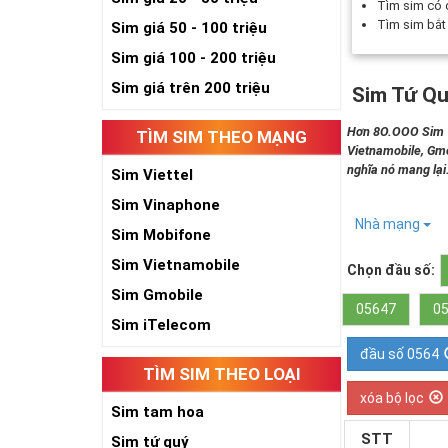
Tìm sim có
Tìm sim bắ
Sim giá 50 - 100 triệu
Sim giá 100 - 200 triệu
Sim giá trên 200 triệu
Sim Tứ Qu
Hơn 8O.OOO Sim Tứ
TÌM SIM THEO MẠNG
Vietnamobile, Gmo
nghĩa nó mang lại
Sim Viettel
Sim Vinaphone
Nhà mạng
Sim Mobifone
Sim Vietnamobile
Chọn đầu số:
Sim Gmobile
05647
0
Sim iTelecom
đầu số 0564
TÌM SIM THEO LOẠI
xóa bộ lọc
Sim tam hoa
STT
Sim tứ quý