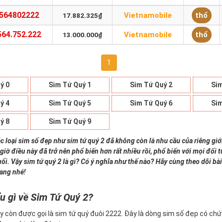
564802222
Vietnamobile
thổ
17.882.325₫
564.752.222
Vietnamobile
thổ
13.000.000₫
1
ý 0
Sim Tứ Quý 1
Sim Tứ Quý 2
Sim
ý 4
Sim Tứ Quý 5
Sim Tứ Quý 6
Sim
ý 8
Sim Tứ Quý 9
c loại sim số đẹp như sim tứ quý 2 đã không còn là nhu cầu của riêng giớ
giờ điều này đã trở nên phổ biến hơn rất nhiều rồi, phổ biến với mọi đối
uổi. Vậy sim tứ quý 2 là gì? Có ý nghĩa như thế nào? Hãy cùng theo dõi bài
iang nhé!
u gì về Sim Tứ Quý 2?
y còn được gọi là sim tứ quý đuôi 2222. Đây là dòng sim số đẹp có ch