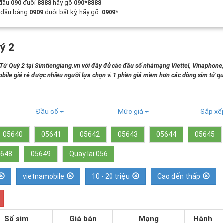
 đầu
090
đuôi
8888
hãy gõ
090*8888
t đầu bằng
0909
đuôi bất kỳ, hãy gõ:
0909*
ý 2
 Quý 2 tại Simtiengiang.vn với đầy đủ các đầu số nhàmạng Viettel, Vinaphone
bile giá rẻ được nhiều người lựa chọn vì 1 phần giá mềm hơn các dòng sim tứ qu
.
Đầu số
Mức giá
Sắp x
05640
05641
05642
05643
05644
05645
5648
05649
Quay lại 056
vietnamobile
10 - 20 triệu
Cao đến thấp
Số sim
Giá bán
Mạng
Hành