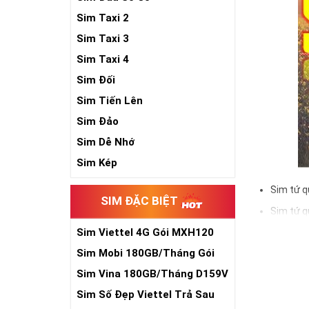
Sim Taxi 2
Sim Taxi 3
Sim Taxi 4
Sim Đối
Sim Tiến Lên
Sim Đảo
Sim Dễ Nhớ
Sim Kép
Sim tứ q
SIM ĐẶC BIỆT
Sim tứ q
Sim Viettel 4G Gói MXH120
Sim tứ q
Siêu Rẻ
Sim Mobi 180GB/Tháng Gói
Sim số đẹp Tứ 
TK159
đầu số, nhà mạ
Sim Vina 180GB/Tháng D159V
Sim Số Đẹp Viettel Trả Sau
Ý nghĩa si