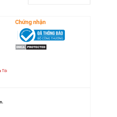
Chứng nhận
ẻ hạnh phúc,
ó một vận
trắc hơn.
 Tôi
iúp chủ nhân
 dễ dàng thăng
ọi hoạt động
hành công hơn,
n.
 sở hữu. Sở
còn giúp thể