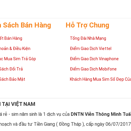
h Sách Bán Hàng
Hỗ Trợ Chung
ết Bán Hàng
Tổng Đài Nhà Mạng
Lợi ích sim Tứ Quý 2 mang lại là gì?
hoản & Điều Kiện
Điểm Giao Dịch Viettel
luôn vui vẻ, hạnh phúc
ục Mua Sim Trả Góp
Điểm Giao Dịch Vinaphone
 chủ nhân của những sim tứ quý 2 sẽ dễ dàng có được cuộc sống vui v
 gia đình êm ấm hòa thuận. Sở hữu sim tứ quý 2 giúp chủ sở hữu luôn c
Sách Đổi Trả
Điểm Giao Dịch Mobifone
àng đạt được điều mong muốn và gia đình, bản thân ít gặp chuyện bất 
g sự nghiệp
Sách Bảo Mật
Khách Hàng Mua Sim Số Đẹp Của
nh công luôn đi kèm với sim tứ quý 2 vì thế nó mang lại “thành công” g
trên con đường công danh sự nghiệp, làm ăn kinh doanh phát triển hay
 công việc. Một giá trị nữa của sim Tứ Quý 2 là mang lại sự may mắn. M
 con người đều cần có chút may mắn, sự may mắn giúp con người dễ t
N TẠI VIỆT NAM
t vả hơn.
 rẻ - sim năm sinh là 1 dịch vụ của
DNTN Viễn Thông Minh Tuấ
 cấp”
à một dòng sim VIP luôn được các đại gia săn đón và mong muốn được
hoạch và đầu tư Tiền Giang ( Đồng Tháp ), cấp ngày 06/07/2017
này chủ nhân không chỉ luôn gặp những may mắn và thành công mà nó 