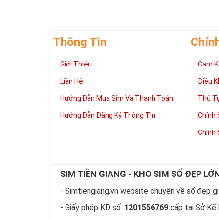
Thông Tin
Chín
Giới Thiệu
Cam K
Liên Hệ
Điều K
Giúp chủ nhân 
Hướng Dẫn Mua Sim Và Thanh Toán
Thủ T
Những người là
có đôi có cặp,
Hướng Dẫn Đăng Ký Thông Tin
Chính 
mệnh tốt, dễ d
Phát triển tron
Chính 
Tiền tài và thà
thuận lợi hơn 
tiến hơn trong
hàng ngày của
SIM TIỀN GIANG - KHO SIM SỐ ĐẸP LỚ
làm việc đỡ vấ
- Simtiengiang.vn website chuyên về số đẹp giá
Thể hiện “Đẳng
Sim tứ quý 2 l
- Giấy phép KD số:
1201556769
cấp tại Sở Kế 
hữu dòng sim 