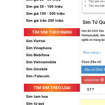
Tìm sim có
Tìm sim bắ
Sim giá 50 - 100 triệu
Sim giá 100 - 200 triệu
Sim giá trên 200 triệu
Sim Tứ Qu
Hơn 8O.OOO Sim Tứ
TÌM SIM THEO MẠNG
Vietnamobile, Gmo
nghĩa nó mang lại
Sim Viettel
Sim Vinaphone
Nhà mạng
Sim Mobifone
Sim Vietnamobile
Chọn đầu số:
Sim Gmobile
đầu số 0560
Sim iTelecom
xóa bộ lọc
TÌM SIM THEO LOẠI
STT
Sim tam hoa
Sim tứ quý