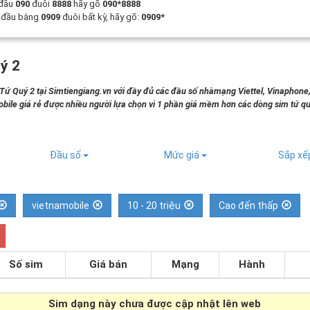
 đầu
090
đuôi
8888
hãy gõ
090*8888
t đầu bằng
0909
đuôi bất kỳ, hãy gõ:
0909*
ý 2
 Quý 2 tại Simtiengiang.vn với đầy đủ các đầu số nhàmạng Viettel, Vinaphone
bile giá rẻ được nhiều người lựa chọn vì 1 phần giá mềm hơn các dòng sim tứ qu
.
Đầu số
Mức giá
Sắp x
vietnamobile
10 - 20 triệu
Cao đến thấp
Số sim
Giá bán
Mạng
Hành
Sim dạng
này chưa được cập nhật lên web