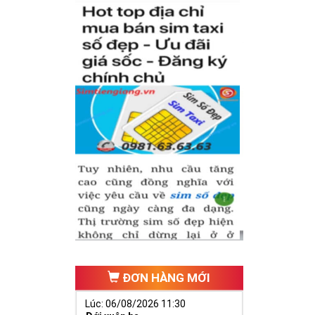
có cặp của hạnh
hăng tiến hơn.
ố 2 thúc giục
 ngã ba cuộc
ĐƠN HÀNG MỚI
Lúc: 06/08/2026 11:30