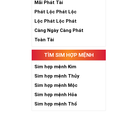
Mãi Phát Tài
Phát Lộc Phát Lộc
Theo quan niệ
Lộc Phát Lộc Phát
Số 2 tượng trư
Càng Ngày Càng Phát
việc đều thuận
Toàn Tài
Số 2 còn biểu t
được sự lựa ch
Tất cả những ý 
TÌM SIM HỢP MỆNH
số sim càng gi
người sở hữu l
Sim hợp mệnh Kim
Sim hợp mệnh Thủy
Lợi
Sim hợp mệnh Mộc
Sim hợp mệnh Hỏa
Sim hợp mệnh Thổ