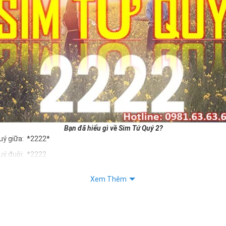
Bạn đã hiểu gì về Sim Tứ Quý 2?
uý giữa: *2222*
uý đuôi: *2222
uý kép: *88882222
Xem Thêm
Quý 2 hay bất kỳ dòng sim số đẹp nào đều được định giá khác nhau p
ng cũng như sự sắp xếp của các con số trong sim.
m tứ quý 2