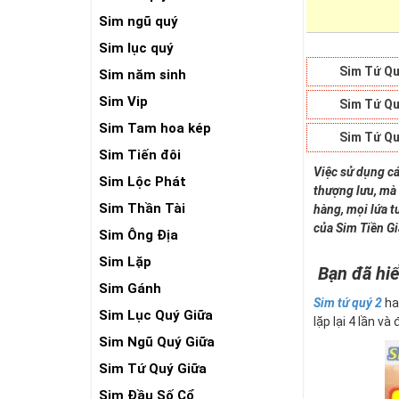
Sim ngũ quý
Sim lục quý
Sim Tứ Qu
Sim năm sinh
Sim Vip
Sim Tứ Qu
Sim Tam hoa kép
Sim Tứ Qu
Sim Tiến đôi
Việc sử dụng cá
Sim Lộc Phát
thượng lưu, mà 
Sim Thần Tài
hàng, mọi lứa t
của Sim Tiền G
Sim Ông Địa
Sim Lặp
Bạn đã hiể
Sim Gánh
Sim tứ quý 2
ha
Sim Lục Quý Giữa
lặp lại 4 lần và
Sim Ngũ Quý Giữa
Sim Tứ Quý Giữa
Sim Đầu Số Cổ