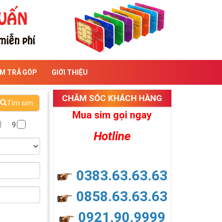
IM TRẢ GÓP
GIỚI THIỆU
CHĂM SÓC KHÁCH HÀNG
Tìm sim
Mua sim gọi ngay
9
Hotline
0383.63.63.63
0858.63.63.63
0921.90.9999