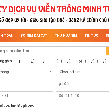
NH TOÁN
BÓI SIM ĐẠI CÁT
THU MUA SIM
TIN TỨC
S
ông gồm:
1
2
3
4
5
6
7
8
 số
9999
bạn hãy gõ
9999