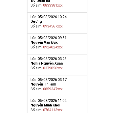
Đới xuân ba
Số sim:
0833381xxx
Lúc: 05/08/2026 10:24
Dương
y giúp cho mọi
Số sim:
0934567xxx
 cho họ có
Lúc: 05/08/2026 09:51
Nguyễn Văn Đức
n trong một dãy
Số sim:
0924024xxx
ch lệ tinh thần
ắn ắt sẽ đến.
Lúc: 05/08/2026 03:23
Nghĩa Nguyễn Xuân
Số sim:
0379856xxx
Lúc: 05/08/2026 03:17
Nguyễn Thị anh
Số sim:
0859347xxx
Lúc: 05/08/2026 11:02
Nguyễn Minh Khôi
Số sim:
0764113xxx