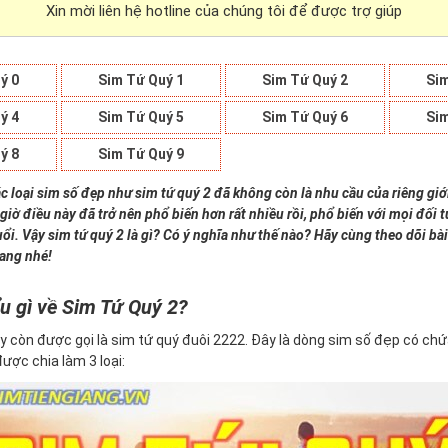
Xin mời liên hệ hotline của chúng tôi để được trợ giúp
ý 0
Sim Tứ Quý 1
Sim Tứ Quý 2
Sim
ý 4
Sim Tứ Quý 5
Sim Tứ Quý 6
Sim
ý 8
Sim Tứ Quý 9
c loại sim số đẹp như sim tứ quý 2 đã không còn là nhu cầu của riêng giớ
giờ điều này đã trở nên phổ biến hơn rất nhiều rồi, phổ biến với mọi đối
uổi. Vậy sim tứ quý 2 là gì? Có ý nghĩa như thế nào? Hãy cùng theo dõi bài
iang nhé!
u gì về Sim Tứ Quý 2?
y còn được gọi là sim tứ quý đuôi 2222. Đây là dòng sim số đẹp có ch
 được chia làm 3 loại: