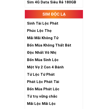
Sim 4G Data Siêu Rẻ 180GB
Theo quan niệm
Trong dân gian
SIM ĐỘC LẠ
phúc lứa đôi.
Là con số luôn
Sinh Tài Lộc Phát
Con số 2 còn tư
Phúc Lộc Thọ
chúng ta lựa c
đời, nơi bạn p
Mãi Mãi Không Tử
Bốn Mùa Không Thất Bát
Độc Nhất Vô Nhị
Bốn Mùa Sinh Lộc
Một Vợ 2 Con 4 Bánh
Tứ Lộc Tứ Phát
Phát Lộc Phát Tài
Bốn Mùa Phát Lộc
Tứ trụ vững chắc
Mãi Lộc Mãi Lộc