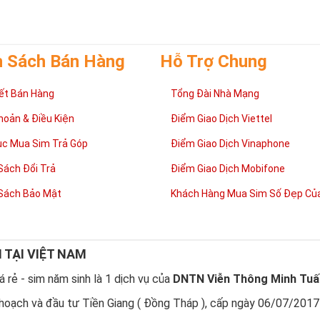
h Sách Bán Hàng
Hỗ Trợ Chung
ết Bán Hàng
Tổng Đài Nhà Mạng
Lợi ích sim Tứ Quý 2 mang lại là gì?
hoản & Điều Kiện
Điểm Giao Dịch Viettel
luôn vui vẻ, hạnh phúc
ục Mua Sim Trả Góp
Điểm Giao Dịch Vinaphone
 chủ nhân của những sim tứ quý 2 sẽ dễ dàng có được cuộc sống vui v
 gia đình êm ấm hòa thuận. Sở hữu sim tứ quý 2 giúp chủ sở hữu luôn c
Sách Đổi Trả
Điểm Giao Dịch Mobifone
àng đạt được điều mong muốn và gia đình, bản thân ít gặp chuyện bất 
g sự nghiệp
Sách Bảo Mật
Khách Hàng Mua Sim Số Đẹp Của
nh công luôn đi kèm với sim tứ quý 2 vì thế nó mang lại “thành công” g
trên con đường công danh sự nghiệp, làm ăn kinh doanh phát triển hay
 công việc. Một giá trị nữa của sim Tứ Quý 2 là mang lại sự may mắn. M
 con người đều cần có chút may mắn, sự may mắn giúp con người dễ t
N TẠI VIỆT NAM
t vả hơn.
 rẻ - sim năm sinh là 1 dịch vụ của
DNTN Viễn Thông Minh Tuấ
 cấp”
à một dòng sim VIP luôn được các đại gia săn đón và mong muốn được
hoạch và đầu tư Tiền Giang ( Đồng Tháp ), cấp ngày 06/07/2017
này chủ nhân không chỉ luôn gặp những may mắn và thành công mà nó 