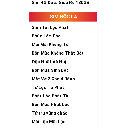
Sim 4G Data Siêu Rẻ 180GB
Theo quan niệm
Trong dân gian
SIM ĐỘC LẠ
phúc lứa đôi.
Là con số luôn
Sinh Tài Lộc Phát
Con số 2 còn tư
Phúc Lộc Thọ
chúng ta lựa c
đời, nơi bạn p
Mãi Mãi Không Tử
Bốn Mùa Không Thất Bát
Độc Nhất Vô Nhị
Bốn Mùa Sinh Lộc
Một Vợ 2 Con 4 Bánh
Tứ Lộc Tứ Phát
Phát Lộc Phát Tài
Bốn Mùa Phát Lộc
Tứ trụ vững chắc
Mãi Lộc Mãi Lộc