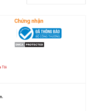
Chứng nhận
ẻ hạnh phúc,
ó một vận
trắc hơn.
 Tôi
iúp chủ nhân
 dễ dàng thăng
ọi hoạt động
hành công hơn,
n.
 sở hữu. Sở
còn giúp thể