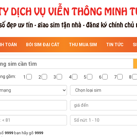
NH TOÁN
BÓI SIM ĐẠI CÁT
THU MUA SIM
TIN TỨC
S
ông gồm:
1
2
3
4
5
6
7
8
 số
9999
bạn hãy gõ
9999