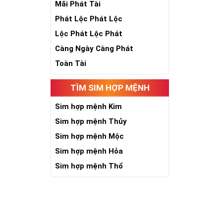
Mãi Phát Tài
Phát Lộc Phát Lộc
Theo quan niệ
Lộc Phát Lộc Phát
Số 2 tượng trư
Càng Ngày Càng Phát
việc đều thuận
Toàn Tài
Số 2 còn biểu t
được sự lựa ch
Tất cả những ý 
TÌM SIM HỢP MỆNH
số sim càng gi
người sở hữu l
Sim hợp mệnh Kim
Sim hợp mệnh Thủy
Lợi
Sim hợp mệnh Mộc
Sim hợp mệnh Hỏa
Sim hợp mệnh Thổ