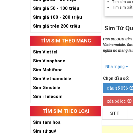
Tìm sim có
Tìm sim bắ
Sim giá 50 - 100 triệu
Sim giá 100 - 200 triệu
Sim giá trên 200 triệu
Sim Tứ Qu
Hơn 8O.OOO Sim Tứ
TÌM SIM THEO MẠNG
Vietnamobile, Gmo
nghĩa nó mang lại
Sim Viettel
Sim Vinaphone
Nhà mạng
Sim Mobifone
Sim Vietnamobile
Chọn đầu số:
Sim Gmobile
đầu số 056
Sim iTelecom
xóa bộ lọc
TÌM SIM THEO LOẠI
STT
Sim tam hoa
Sim tứ quý