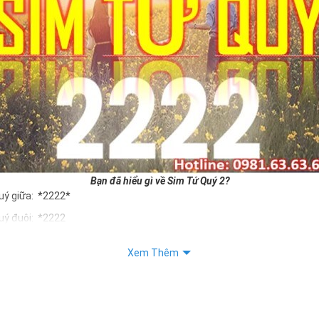
Bạn đã hiểu gì về Sim Tứ Quý 2?
uý giữa: *2222*
uý đuôi: *2222
uý kép: *88882222
Xem Thêm
Quý 2 hay bất kỳ dòng sim số đẹp nào đều được định giá khác nhau p
ng cũng như sự sắp xếp của các con số trong sim.
m tứ quý 2