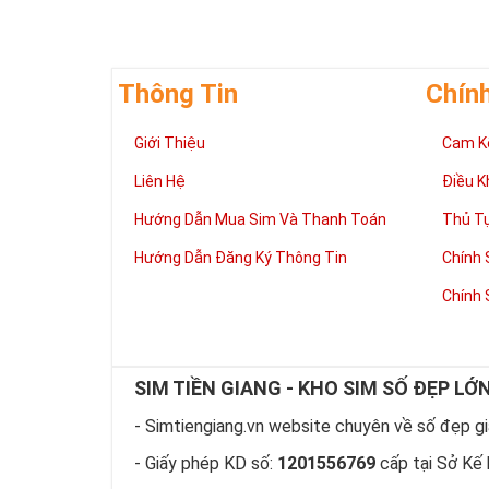
Thông Tin
Chín
Giới Thiệu
Cam K
Liên Hệ
Điều K
Giúp chủ nhân 
Hướng Dẫn Mua Sim Và Thanh Toán
Thủ T
Những người là
có đôi có cặp,
Hướng Dẫn Đăng Ký Thông Tin
Chính 
mệnh tốt, dễ d
Phát triển tron
Chính 
Tiền tài và thà
thuận lợi hơn 
tiến hơn trong
hàng ngày của
SIM TIỀN GIANG - KHO SIM SỐ ĐẸP LỚ
làm việc đỡ vấ
- Simtiengiang.vn website chuyên về số đẹp giá
Thể hiện “Đẳng
Sim tứ quý 2 l
- Giấy phép KD số:
1201556769
cấp tại Sở Kế 
hữu dòng sim 