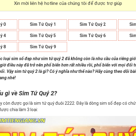
Xin mời liên hệ hotline của chúng tôi để được trợ giúp
ý 0
Sim Tứ Quý 1
Sim Tứ Quý 2
Sim
ý 4
Sim Tứ Quý 5
Sim Tứ Quý 6
Sim
ý 8
Sim Tứ Quý 9
c loại sim số đẹp như sim tứ quý 2 đã không còn là nhu cầu của riêng giớ
giờ điều này đã trở nên phổ biến hơn rất nhiều rồi, phổ biến với mọi đối
uổi. Vậy sim tứ quý 2 là gì? Có ý nghĩa như thế nào? Hãy cùng theo dõi bài
iang nhé!
u gì về Sim Tứ Quý 2?
y còn được gọi là sim tứ quý đuôi 2222. Đây là dòng sim số đẹp có ch
 được chia làm 3 loại: