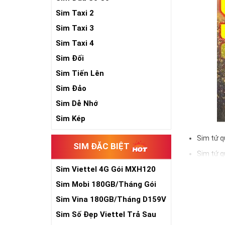
Sim Taxi 2
Sim Taxi 3
Sim Taxi 4
Sim Đối
Sim Tiến Lên
Sim Đảo
Sim Dễ Nhớ
Sim Kép
Sim tứ q
SIM ĐẶC BIỆT
Sim tứ q
Sim Viettel 4G Gói MXH120
Sim tứ q
Siêu Rẻ
Sim Mobi 180GB/Tháng Gói
Sim số đẹp Tứ 
TK159
đầu số, nhà mạ
Sim Vina 180GB/Tháng D159V
Sim Số Đẹp Viettel Trả Sau
Ý nghĩa si