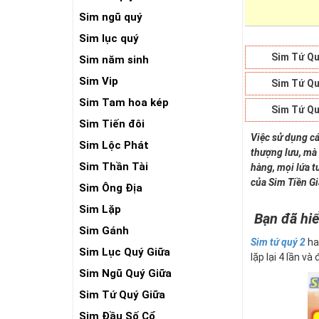
Sim ngũ quý
Sim lục quý
Sim Tứ Qu
Sim năm sinh
Sim Vip
Sim Tứ Qu
Sim Tam hoa kép
Sim Tứ Qu
Sim Tiến đôi
Việc sử dụng cá
Sim Lộc Phát
thượng lưu, mà 
Sim Thần Tài
hàng, mọi lứa t
của Sim Tiền G
Sim Ông Địa
Sim Lặp
Bạn đã hiể
Sim Gánh
Sim tứ quý 2
ha
Sim Lục Quý Giữa
lặp lại 4 lần và
Sim Ngũ Quý Giữa
Sim Tứ Quý Giữa
Sim Đầu Số Cổ