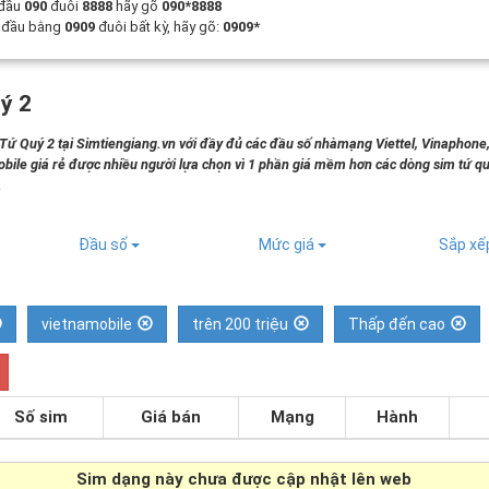
 đầu
090
đuôi
8888
hãy gõ
090*8888
t đầu bằng
0909
đuôi bất kỳ, hãy gõ:
0909*
ý 2
 Quý 2 tại Simtiengiang.vn với đầy đủ các đầu số nhàmạng Viettel, Vinaphone
bile giá rẻ được nhiều người lựa chọn vì 1 phần giá mềm hơn các dòng sim tứ qu
.
Đầu số
Mức giá
Sắp x
vietnamobile
trên 200 triệu
Thấp đến cao
Số sim
Giá bán
Mạng
Hành
Sim dạng
này chưa được cập nhật lên web