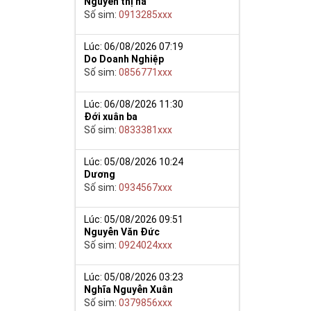
Nguyễn thị hà
Số sim:
0913285xxx
Lúc: 06/08/2026 07:19
Do Doanh Nghiệp
y giúp cho mọi
Số sim:
0856771xxx
 cho họ có
Lúc: 06/08/2026 11:30
Đới xuân ba
n trong một dãy
Số sim:
0833381xxx
ch lệ tinh thần
ắn ắt sẽ đến.
Lúc: 05/08/2026 10:24
Dương
Số sim:
0934567xxx
Lúc: 05/08/2026 09:51
Nguyễn Văn Đức
Số sim:
0924024xxx
Lúc: 05/08/2026 03:23
Nghĩa Nguyễn Xuân
Số sim:
0379856xxx