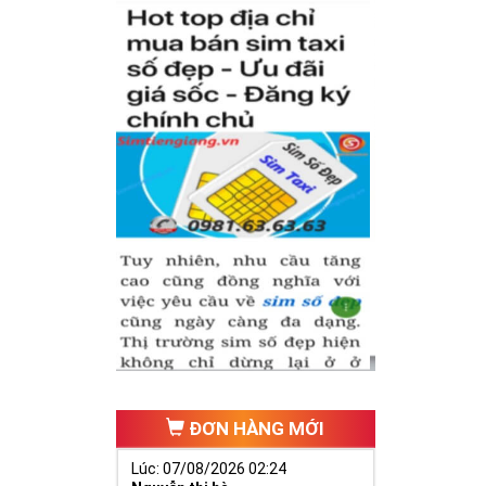
có cặp của hạnh
hăng tiến hơn.
ố 2 thúc giục
 ngã ba cuộc
ĐƠN HÀNG MỚI
Lúc: 07/08/2026 02:24