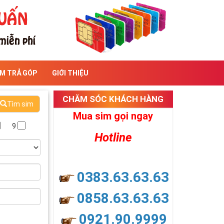
IM TRẢ GÓP
GIỚI THIỆU
CHĂM SÓC KHÁCH HÀNG
Tìm sim
Mua sim gọi ngay
9
Hotline
0383.63.63.63
0858.63.63.63
0921.90.9999