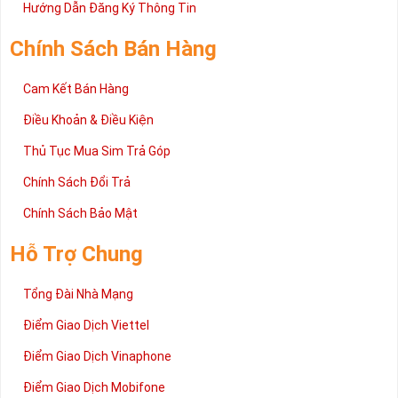
2 đang được rất nhiều khách hàng tin tưởng lựa chọn trên thị
Hướng Dẫn Đăng Ký Thông Tin
trường sim số hiện nay. Hy vọng với những thông tin được cung
cấp trong bài viết này sẽ giúp bạn hiểu rõ ý nghĩa và các bước đặt
Chính Sách Bán Hàng
mua sim số tại Sim Tiền Giang nhanh chóng nhất.
Chúc quý khách tìm được chiếc sim Tứ quý 2 như ý!
Cam Kết Bán Hàng
Xin cám ơn và hân hạnh được phục vụ!
Điều Khoản & Điều Kiện
Thủ Tục Mua Sim Trả Góp
Chính Sách Đổi Trả
Chính Sách Bảo Mật
Hỗ Trợ Chung
Tổng Đài Nhà Mạng
Điểm Giao Dịch Viettel
Điểm Giao Dịch Vinaphone
Điểm Giao Dịch Mobifone