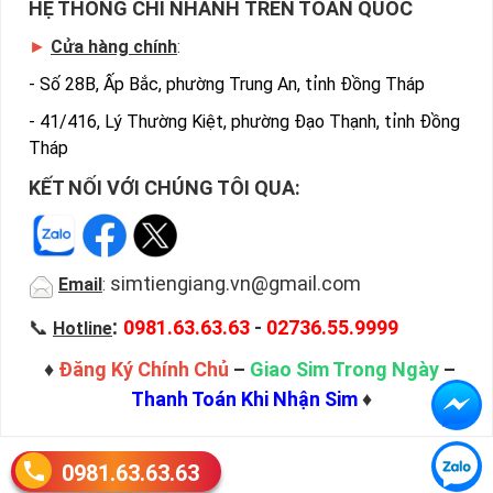
HỆ THỐNG CHI NHÁNH TRÊN TOÀN QUỐC
►
Cửa hàng chính
:
-
Số 28B, Ấp Bắc, phường Trung An, tỉnh Đồng Tháp
-
41/416, Lý Thường Kiệt, phường Đạo Thạnh, tỉnh Đồng
Tháp
KẾT NỐI VỚI CHÚNG TÔI QUA:
simtiengiang.vn@gmail.com
Email
:
:
📞
0981.63.63.63
-
02736.55.9999
Hotline
♦
Đăng Ký Chính Chủ
–
Giao Sim Trong Ngày
–
Thanh Toán Khi Nhận Sim
♦
0981.63.63.63