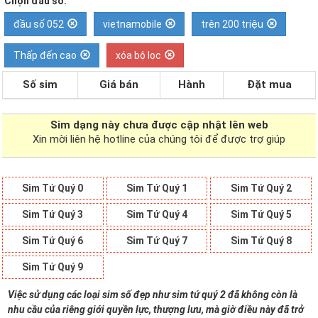
Chọn đầu số:
đầu số 052
vietnamobile
trên 200 triệu
Thấp đến cao
xóa bộ lọc
Số sim
Giá bán
Hành
Đặt mua
Sim dạng
này chưa được cập nhật lên web
Xin mời liên hệ hotline của chúng tôi để được trợ giúp
Sim Tứ Quý 0
Sim Tứ Quý 1
Sim Tứ Quý 2
Sim Tứ Quý 3
Sim Tứ Quý 4
Sim Tứ Quý 5
Sim Tứ Quý 6
Sim Tứ Quý 7
Sim Tứ Quý 8
Sim Tứ Quý 9
Việc sử dụng các loại sim số đẹp như sim tứ quý 2 đã không còn là
nhu cầu của riêng giới quyền lực, thượng lưu, mà giờ điều này đã trở