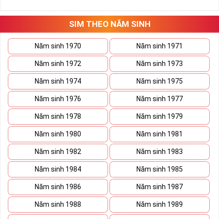
những hướng giải quyết đúng đắn nhắt.
Tất cả những ý trên đều nói lên số 2 là con số vô cùng đẹp, khi bộ
tứ 2 cùng xuất hiện trong một dãy số sim càng giúp cho ý nghĩa
SIM THEO NĂM SINH
sim tứ quý
tăng lên gấp bội. Sở hữu sim Tứ Quý 2 giúp khích lệ tinh
thần người sở hữu là không sợ bất cứ điều gì mà hãy cứ làm thì
Năm sinh 1970
Năm sinh 1971
mọi điều tốt đẹp và may mắn ắt sẽ đến.
Năm sinh 1972
Năm sinh 1973
Lợi ích sim Tứ Quý 2 mang lại là gì?
Năm sinh 1974
Năm sinh 1975
Năm sinh 1976
Năm sinh 1977
Năm sinh 1978
Năm sinh 1979
Năm sinh 1980
Năm sinh 1981
Năm sinh 1982
Năm sinh 1983
Năm sinh 1984
Năm sinh 1985
Năm sinh 1986
Năm sinh 1987
Năm sinh 1988
Năm sinh 1989