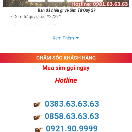
Bạn đã hiểu gì về Sim Tứ Quý 2?
Sim tứ quý giữa: *2222*
Sim tứ quý đuôi: *2222
Sim tứ quý kép: *88882222
Xem Thêm
Sim số đẹp Tứ Quý 2 hay bất kỳ dòng sim số đẹp nào đều
được định giá khác nhau phụ thuộc vào đầu số, nhà mạng cũng
như sự sắp xếp của các con số trong sim.
CHĂM SÓC KHÁCH HÀNG
Mua sim gọi ngay
Ý nghĩa sim tứ quý 2
Hotline
Theo quan niệm dân gian
Trong dân gian, con số 2 được coi là con số may mắn, nó tượng
trưng cho sự có đôi có cặp của hạnh phúc lứa đôi.
Là con số luôn mang lại những điều viên mãn, suôn sẻ và mang lại
0383.63.63.63
nhiều thành công, thăng tiến hơn.
Con số 2 còn tượng trưng cho lòng tốt, sự cân bằng, tế nhị, ổn định
0858.63.63.63
và tính hai mặt. Số 2 thúc giục chúng ta lựa chọn, dựa vào những
phán đoán của bản thân. Con số này có thể ám chỉ ngã ba cuộc
0921.90.9999
đời, nơi bạn phải đưa ra những quyết định quan trọng.