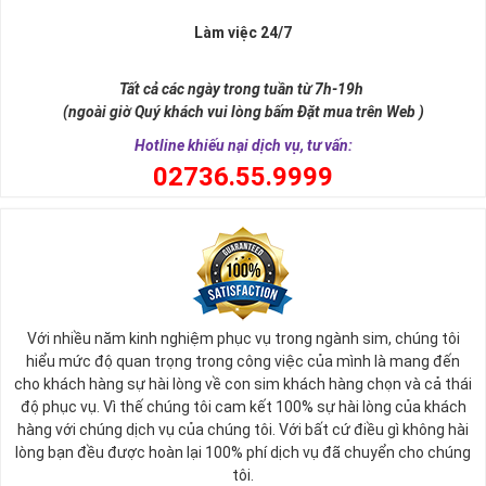
Làm việc 24/7
Tất cả các ngày trong tuần từ 7h-19h
(ngoài giờ Quý khách vui lòng bấm Đặt mua trên Web )
Hotline khiếu nại dịch vụ, tư vấn:
0
2736.55.9999
Ý nghĩa sim tứ quý 2
Với nhiều năm kinh nghiệm phục vụ trong ngành sim, chúng tôi
Theo quan niệm phong thủy
hiểu mức độ quan trọng trong công việc của mình là mang đến
Số 2 tượng trưng cho sự cân bằng, hài hòa của âm dương và đất
cho khách hàng sự hài lòng về con sim khách hàng chọn và cả thái
trời. Sự cân bằng này giúp cho mọi việc đều thuận lợi và mang lại
độ phục vụ. Vì thế chúng tôi cam kết 100% sự hài lòng của khách
nhiều may mắn trong cuộc sống và kinh doanh.
hàng với chúng dịch vụ của chúng tôi. Với bất cứ điều gì không hài
Số 2 còn biểu trưng cho lòng tốt, sự ổn định và tính hai mặt của
lòng bạn đều được hoàn lại 100% phí dịch vụ đã chuyển cho chúng
mọi vấn đề. Số 2 giúp cho họ có được sự lựa chọn, để đưa ra
tôi.