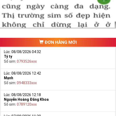
một số phải vừa đẹp, vừa tốt về phong thủy thì mới là sim hoàn
hảo. Vậy phải làm sao?
- Cách nhanh nhất để chọn mua được Sim Tứ Quý 2 là bạn vào
trang chủ của Sim Tiền Giang, chọn mục “
Sim giảm giá
“ ở ngay đầu
trang chủ. Đây là danh sách sim được đại lý giảm giá vì một số lý
do nên bạn có thể chọn mua được số đẹp lại có giá cực rẻ nữa.
Ngoài ra quý khách chưa ưng ý về Sim Tứ Quý 2 có cũng thể tham
ĐƠN HÀNG MỚI
khảo thêm Sim Vinaphone,Sim Gmobile,
Sim Tứ Quý Giữa
..
Lúc: 08/08/2026 04:32
Tý ty
Số sim:
0793526xxx
Lúc: 08/08/2026 12:42
Mạnh
Số sim:
0948333xxx
Lúc: 08/08/2026 12:18
Nguyễn Hoàng Đăng Khoa
Số sim:
0789120xxx