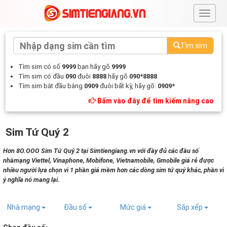
#
Tìm sim
Tìm sim có số
9999
bạn hãy gõ
9999
Tìm sim có đầu
090
đuôi
8888
hãy gõ
090*8888
Tìm sim bắt đầu bằng
0909
đuôi bất kỳ, hãy gõ:
0909*
Bấm vào đây để tìm kiếm nâng cao
Sim Tứ Quý 2
Hơn 8O.OOO Sim Tứ Quý 2 tại Simtiengiang.vn với đầy đủ các đầu số
nhàmạng Viettel, Vinaphone, Mobifone, Vietnamobile, Gmobile giá rẻ được
nhiều người lựa chọn vì 1 phần giá mềm hơn các dòng sim tứ quý khác, phần vì
ý nghĩa nó mang lại.
Nhà mạng
Đầu số
Mức giá
Sắp xếp