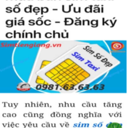
người khác cũng sẽ biết được vị trí của bạn trong xã hội là như thế
nào rồi?
Hướng dẫn mua Sim Tứ Quý 2 tại
Simtiengiang.vn.
Sim Tiền Giang là đơn vị cung cấp
sim số đẹp
Tứ Quý, sim giá rẻ uy
tín chất lượng.
Chọn mua sim số đẹp thường mất nhiều thời gian ở khoản lựa số,