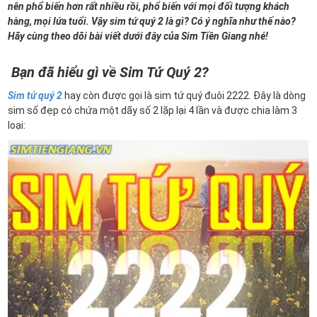
nên phổ biến hơn rất nhiều rồi, phổ biến với mọi đối tượng khách
hàng, mọi lứa tuổi. Vậy sim tứ quý 2 là gì? Có ý nghĩa như thế nào?
Hãy cùng theo dõi bài viết dưới đây của Sim Tiền Giang nhé!
Bạn đã hiểu gì về Sim Tứ Quý 2?
Sim tứ quý 2
hay còn được gọi là sim tứ quý đuôi 2222. Đây là dòng
sim số đẹp có chứa một dãy số 2 lặp lại 4 lần và được chia làm 3
loại: