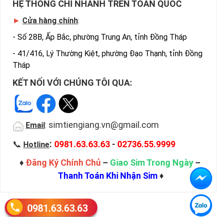
HỆ THỐNG CHI NHÁNH TRÊN TOÀN QUỐC
►
Cửa hàng chính
:
-
Số 28B, Ấp Bắc, phường Trung An, tỉnh Đồng Tháp
-
41/416, Lý Thường Kiệt, phường Đạo Thạnh, tỉnh Đồng
Tháp
KẾT NỐI VỚI CHÚNG TÔI QUA:
simtiengiang.vn@gmail.com
Email
:
:
📞
0981.63.63.63
-
02736.55.9999
Hotline
♦
Đăng Ký Chính Chủ
–
Giao Sim Trong Ngày
–
Thanh Toán Khi Nhận Sim
♦
0981.63.63.63