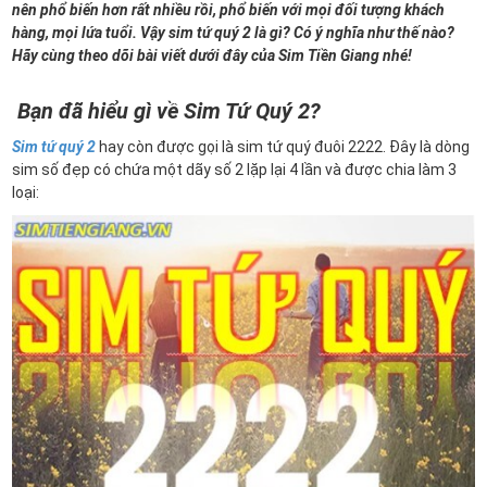
nên phổ biến hơn rất nhiều rồi, phổ biến với mọi đối tượng khách
hàng, mọi lứa tuổi. Vậy sim tứ quý 2 là gì? Có ý nghĩa như thế nào?
Hãy cùng theo dõi bài viết dưới đây của Sim Tiền Giang nhé!
Bạn đã hiểu gì về Sim Tứ Quý 2?
Sim tứ quý 2
hay còn được gọi là sim tứ quý đuôi 2222. Đây là dòng
sim số đẹp có chứa một dãy số 2 lặp lại 4 lần và được chia làm 3
loại: