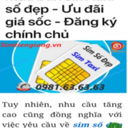
người khác cũng sẽ biết được vị trí của bạn trong xã hội là như thế
nào rồi?
Hướng dẫn mua Sim Tứ Quý 2 tại
Simtiengiang.vn.
Sim Tiền Giang là đơn vị cung cấp
sim số đẹp
Tứ Quý, sim giá rẻ uy
tín chất lượng.
Chọn mua sim số đẹp thường mất nhiều thời gian ở khoản lựa số,