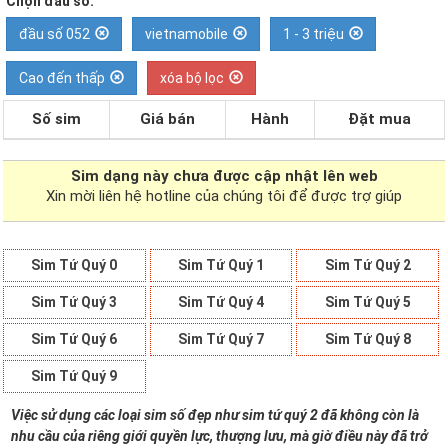
Chọn đầu số:
đầu số 052
vietnamobile
1 - 3 triệu
Cao đến thấp
xóa bộ lọc
Số sim
Giá bán
Hành
Đặt mua
Sim dạng
này chưa được cập nhật lên web
Xin mời liên hệ hotline của chúng tôi để được trợ giúp
Sim Tứ Quý 0
Sim Tứ Quý 1
Sim Tứ Quý 2
Sim Tứ Quý 3
Sim Tứ Quý 4
Sim Tứ Quý 5
Sim Tứ Quý 6
Sim Tứ Quý 7
Sim Tứ Quý 8
Sim Tứ Quý 9
Việc sử dụng các loại sim số đẹp như sim tứ quý 2 đã không còn là
nhu cầu của riêng giới quyền lực, thượng lưu, mà giờ điều này đã trở