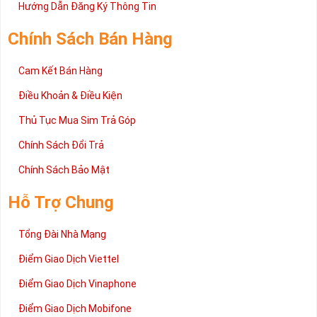
2 đang được rất nhiều khách hàng tin tưởng lựa chọn trên thị
Hướng Dẫn Đăng Ký Thông Tin
trường sim số hiện nay. Hy vọng với những thông tin được cung
cấp trong bài viết này sẽ giúp bạn hiểu rõ ý nghĩa và các bước đặt
Chính Sách Bán Hàng
mua sim số tại Sim Tiền Giang nhanh chóng nhất.
Chúc quý khách tìm được chiếc sim Tứ quý 2 như ý!
Cam Kết Bán Hàng
Xin cám ơn và hân hạnh được phục vụ!
Điều Khoản & Điều Kiện
Thủ Tục Mua Sim Trả Góp
Chính Sách Đổi Trả
Chính Sách Bảo Mật
Hỗ Trợ Chung
Tổng Đài Nhà Mạng
Điểm Giao Dịch Viettel
Điểm Giao Dịch Vinaphone
Điểm Giao Dịch Mobifone