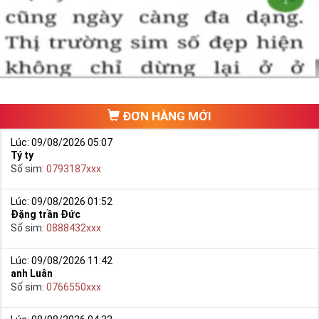
một số phải vừa đẹp, vừa tốt về phong thủy thì mới là sim hoàn
hảo. Vậy phải làm sao?
- Cách nhanh nhất để chọn mua được Sim Tứ Quý 2 là bạn vào
trang chủ của Sim Tiền Giang, chọn mục “
Sim giảm giá
“ ở ngay đầu
trang chủ. Đây là danh sách sim được đại lý giảm giá vì một số lý
do nên bạn có thể chọn mua được số đẹp lại có giá cực rẻ nữa.
Ngoài ra quý khách chưa ưng ý về Sim Tứ Quý 2 có cũng thể tham
ĐƠN HÀNG MỚI
khảo thêm Sim Vinaphone,Sim Gmobile,
Sim Tứ Quý Giữa
..
Lúc: 09/08/2026 05:07
Tý ty
Số sim:
0793187xxx
Lúc: 09/08/2026 01:52
Đặng trần Đức
Số sim:
0888432xxx
Lúc: 09/08/2026 11:42
anh Luân
Số sim:
0766550xxx