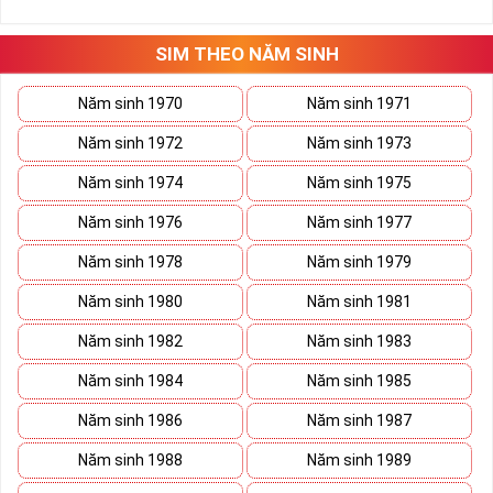
những hướng giải quyết đúng đắn nhắt.
Tất cả những ý trên đều nói lên số 2 là con số vô cùng đẹp, khi bộ
tứ 2 cùng xuất hiện trong một dãy số sim càng giúp cho ý nghĩa
SIM THEO NĂM SINH
sim tứ quý
tăng lên gấp bội. Sở hữu sim Tứ Quý 2 giúp khích lệ tinh
thần người sở hữu là không sợ bất cứ điều gì mà hãy cứ làm thì
Năm sinh 1970
Năm sinh 1971
mọi điều tốt đẹp và may mắn ắt sẽ đến.
Năm sinh 1972
Năm sinh 1973
Lợi ích sim Tứ Quý 2 mang lại là gì?
Năm sinh 1974
Năm sinh 1975
Năm sinh 1976
Năm sinh 1977
Năm sinh 1978
Năm sinh 1979
Năm sinh 1980
Năm sinh 1981
Năm sinh 1982
Năm sinh 1983
Năm sinh 1984
Năm sinh 1985
Năm sinh 1986
Năm sinh 1987
Năm sinh 1988
Năm sinh 1989