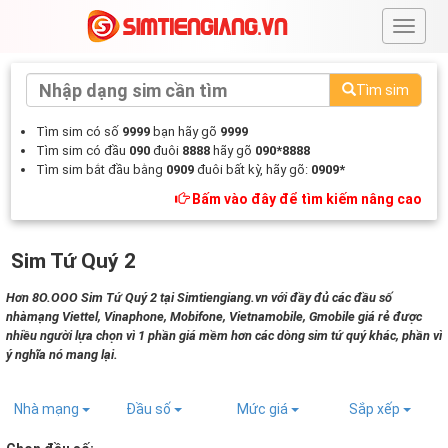
#
Tìm sim
Tìm sim có số
9999
bạn hãy gõ
9999
Tìm sim có đầu
090
đuôi
8888
hãy gõ
090*8888
Tìm sim bắt đầu bằng
0909
đuôi bất kỳ, hãy gõ:
0909*
Bấm vào đây để tìm kiếm nâng cao
Sim Tứ Quý 2
Hơn 8O.OOO Sim Tứ Quý 2 tại Simtiengiang.vn với đầy đủ các đầu số
nhàmạng Viettel, Vinaphone, Mobifone, Vietnamobile, Gmobile giá rẻ được
nhiều người lựa chọn vì 1 phần giá mềm hơn các dòng sim tứ quý khác, phần vì
ý nghĩa nó mang lại.
Nhà mạng
Đầu số
Mức giá
Sắp xếp