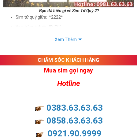
Bạn đã hiểu gì về Sim Tứ Quý 2?
Sim tứ quý giữa: *2222*
Sim tứ quý đuôi: *2222
Sim tứ quý kép: *88882222
Xem Thêm
Sim số đẹp Tứ Quý 2 hay bất kỳ dòng sim số đẹp nào đều
được định giá khác nhau phụ thuộc vào đầu số, nhà mạng cũng
như sự sắp xếp của các con số trong sim.
CHĂM SÓC KHÁCH HÀNG
Mua sim gọi ngay
Ý nghĩa sim tứ quý 2
Hotline
Theo quan niệm dân gian
Trong dân gian, con số 2 được coi là con số may mắn, nó tượng
trưng cho sự có đôi có cặp của hạnh phúc lứa đôi.
Là con số luôn mang lại những điều viên mãn, suôn sẻ và mang lại
0383.63.63.63
nhiều thành công, thăng tiến hơn.
Con số 2 còn tượng trưng cho lòng tốt, sự cân bằng, tế nhị, ổn định
0858.63.63.63
và tính hai mặt. Số 2 thúc giục chúng ta lựa chọn, dựa vào những
phán đoán của bản thân. Con số này có thể ám chỉ ngã ba cuộc
0921.90.9999
đời, nơi bạn phải đưa ra những quyết định quan trọng.