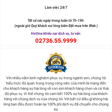
Làm việc 24/7
Tất cả các ngày trong tuần từ 7h-19h
(ngoài giờ Quý khách vui lòng bấm Đặt mua trên Web )
Hotline khiếu nại dịch vụ, tư vấn:
0
2736.55.9999
Ý nghĩa sim tứ quý 2
Với nhiều năm kinh nghiệm phục vụ trong ngành sim, chúng tôi
Theo quan niệm phong thủy
hiểu mức độ quan trọng trong công việc của mình là mang đến
Số 2 tượng trưng cho sự cân bằng, hài hòa của âm dương và đất
cho khách hàng sự hài lòng về con sim khách hàng chọn và cả thái
trời. Sự cân bằng này giúp cho mọi việc đều thuận lợi và mang lại
độ phục vụ. Vì thế chúng tôi cam kết 100% sự hài lòng của khách
nhiều may mắn trong cuộc sống và kinh doanh.
hàng với chúng dịch vụ của chúng tôi. Với bất cứ điều gì không hài
Số 2 còn biểu trưng cho lòng tốt, sự ổn định và tính hai mặt của
lòng bạn đều được hoàn lại 100% phí dịch vụ đã chuyển cho chúng
mọi vấn đề. Số 2 giúp cho họ có được sự lựa chọn, để đưa ra
tôi.