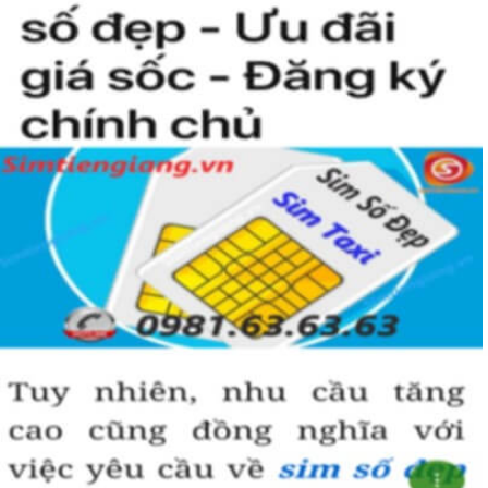
người khác cũng sẽ biết được vị trí của bạn trong xã hội là như thế
nào rồi?
Hướng dẫn mua Sim Tứ Quý 2 tại
Simtiengiang.vn.
Sim Tiền Giang là đơn vị cung cấp
sim số đẹp
Tứ Quý, sim giá rẻ uy
tín chất lượng.
Chọn mua sim số đẹp thường mất nhiều thời gian ở khoản lựa số,