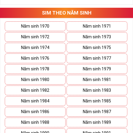
Tất cả những ý trên đều nói lên số 2 là con số vô cùng đẹp, khi bộ
tứ 2 cùng xuất hiện trong một dãy số sim càng giúp cho ý nghĩa
SIM THEO NĂM SINH
sim tứ quý
tăng lên gấp bội. Sở hữu sim Tứ Quý 2 giúp khích lệ tinh
thần người sở hữu là không sợ bất cứ điều gì mà hãy cứ làm thì
Năm sinh 1970
Năm sinh 1971
mọi điều tốt đẹp và may mắn ắt sẽ đến.
Năm sinh 1972
Năm sinh 1973
Lợi ích sim Tứ Quý 2 mang lại là gì?
Năm sinh 1974
Năm sinh 1975
Năm sinh 1976
Năm sinh 1977
Năm sinh 1978
Năm sinh 1979
Năm sinh 1980
Năm sinh 1981
Năm sinh 1982
Năm sinh 1983
Năm sinh 1984
Năm sinh 1985
Năm sinh 1986
Năm sinh 1987
Năm sinh 1988
Năm sinh 1989