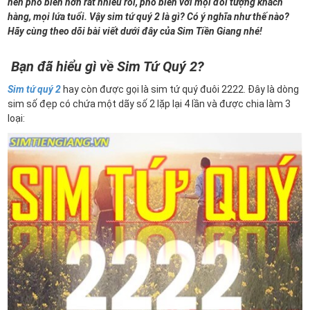
nên phổ biến hơn rất nhiều rồi, phổ biến với mọi đối tượng khách
hàng, mọi lứa tuổi. Vậy sim tứ quý 2 là gì? Có ý nghĩa như thế nào?
Hãy cùng theo dõi bài viết dưới đây của Sim Tiền Giang nhé!
Bạn đã hiểu gì về Sim Tứ Quý 2?
Sim tứ quý 2
hay còn được gọi là sim tứ quý đuôi 2222. Đây là dòng
sim số đẹp có chứa một dãy số 2 lặp lại 4 lần và được chia làm 3
loại: