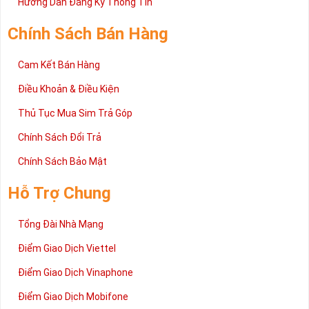
Hướng Dẫn Đăng Ký Thông Tin
trường sim số hiện nay. Hy vọng với những thông tin được cung
cấp trong bài viết này sẽ giúp bạn hiểu rõ ý nghĩa và các bước đặt
Chính Sách Bán Hàng
mua sim số tại Sim Tiền Giang nhanh chóng nhất.
Chúc quý khách tìm được chiếc sim Tứ quý 2 như ý!
Cam Kết Bán Hàng
Xin cám ơn và hân hạnh được phục vụ!
Điều Khoản & Điều Kiện
Thủ Tục Mua Sim Trả Góp
Chính Sách Đổi Trả
Chính Sách Bảo Mật
Hỗ Trợ Chung
Tổng Đài Nhà Mạng
Điểm Giao Dịch Viettel
Điểm Giao Dịch Vinaphone
Điểm Giao Dịch Mobifone