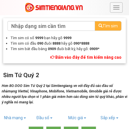
#
Tìm sim
Tìm sim có số
9999
bạn hãy gõ
9999
Tìm sim có đầu
090
đuôi
8888
hãy gõ
090*8888
Tìm sim bắt đầu bằng
0909
đuôi bất kỳ, hãy gõ:
0909*
Bấm vào đây để tìm kiếm nâng cao
Sim Tứ Quý 2
Hơn 8O.OOO Sim Tứ Quý 2 tại Simtiengiang.vn với đầy đủ các đầu số
nhàmạng Viettel, Vinaphone, Mobifone, Vietnamobile, Gmobile giá rẻ được
nhiều người lựa chọn vì 1 phần giá mềm hơn các dòng sim tứ quý khác, phần vì
ý nghĩa nó mang lại.
Nhà mạng
Đầu số
Mức giá
Sắp xếp