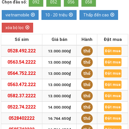
Chọn đầu số:
092
052
056
058
vietnamobile
10 - 20 triệu
Thấp đến cao
xóa bộ lọc
Số sim
Giá bán
Hành
Đặt mua
0528.492.222
thổ
13.000.000₫
Đặt mua
0563.54.2222
thổ
13.000.000₫
Đặt mua
0564.752.222
thổ
13.000.000₫
Đặt mua
0563.472.222
thổ
13.000.000₫
Đặt mua
0582.37.2222
thổ
13.000.000₫
Đặt mua
0522.74.2222
thổ
14.000.000₫
Đặt mua
0528402222
thổ
16.764.650₫
Đặt mua