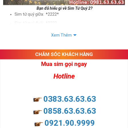
Bạn đã hiểu gì về Sim Tứ Quý 2?
Sim tứ quý giữa: *2222*
Sim tứ quý đuôi: *2222
Sim tứ quý kép: *88882222
Xem Thêm
Sim số đẹp Tứ Quý 2 hay bất kỳ dòng sim số đẹp nào đều
được định giá khác nhau phụ thuộc vào đầu số, nhà mạng cũng
như sự sắp xếp của các con số trong sim.
CHĂM SÓC KHÁCH HÀNG
Mua sim gọi ngay
Ý nghĩa sim tứ quý 2
Hotline
Theo quan niệm dân gian
Trong dân gian, con số 2 được coi là con số may mắn, nó tượng
trưng cho sự có đôi có cặp của hạnh phúc lứa đôi.
Là con số luôn mang lại những điều viên mãn, suôn sẻ và mang lại
0383.63.63.63
nhiều thành công, thăng tiến hơn.
Con số 2 còn tượng trưng cho lòng tốt, sự cân bằng, tế nhị, ổn định
0858.63.63.63
và tính hai mặt. Số 2 thúc giục chúng ta lựa chọn, dựa vào những
phán đoán của bản thân. Con số này có thể ám chỉ ngã ba cuộc
0921.90.9999
đời, nơi bạn phải đưa ra những quyết định quan trọng.