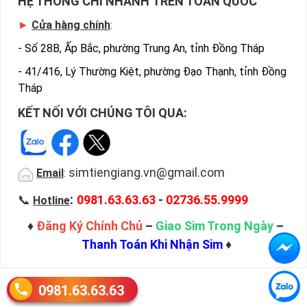
HỆ THỐNG CHI NHÁNH TRÊN TOÀN QUỐC
►
Cửa hàng chính
:
-
Số 28B, Ấp Bắc, phường Trung An, tỉnh Đồng Tháp
-
41/416, Lý Thường Kiệt, phường Đạo Thạnh, tỉnh Đồng
Tháp
KẾT NỐI VỚI CHÚNG TÔI QUA:
simtiengiang.vn@gmail.com
Email
:
:
📞
0981.63.63.63
-
02736.55.9999
Hotline
♦
Đăng Ký Chính Chủ
–
Giao Sim Trong Ngày
–
Thanh Toán Khi Nhận Sim
♦
0981.63.63.63