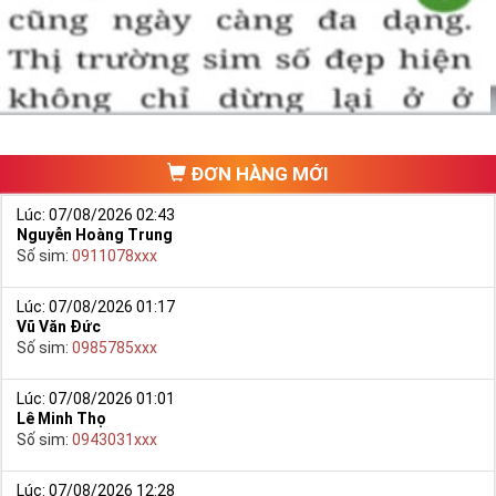
một số phải vừa đẹp, vừa tốt về phong thủy thì mới là sim hoàn
hảo. Vậy phải làm sao?
- Cách nhanh nhất để chọn mua được Sim Tứ Quý 2 là bạn vào
trang chủ của Sim Tiền Giang, chọn mục “
Sim giảm giá
“ ở ngay đầu
trang chủ. Đây là danh sách sim được đại lý giảm giá vì một số lý
do nên bạn có thể chọn mua được số đẹp lại có giá cực rẻ nữa.
Ngoài ra quý khách chưa ưng ý về Sim Tứ Quý 2 có cũng thể tham
ĐƠN HÀNG MỚI
khảo thêm Sim Vinaphone,Sim Gmobile,
Sim Tứ Quý Giữa
..
Lúc: 07/08/2026 02:43
Nguyễn Hoàng Trung
Số sim:
0911078xxx
Lúc: 07/08/2026 01:17
Vũ Văn Đức
Số sim:
0985785xxx
Lúc: 07/08/2026 01:01
Lê Minh Thọ
Số sim:
0943031xxx
Lúc: 07/08/2026 12:28