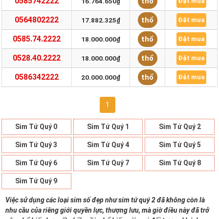
0585742222
thổ
16.764.650₫
Đặt mua
0564802222
thổ
17.882.325₫
Đặt mua
0585.74.2222
thổ
18.000.000₫
Đặt mua
0528.40.2222
thổ
18.000.000₫
Đặt mua
0586342222
thổ
20.000.000₫
Đặt mua
1
Sim Tứ Quý 0
Sim Tứ Quý 1
Sim Tứ Quý 2
Sim Tứ Quý 3
Sim Tứ Quý 4
Sim Tứ Quý 5
Sim Tứ Quý 6
Sim Tứ Quý 7
Sim Tứ Quý 8
Sim Tứ Quý 9
Việc sử dụng các loại sim số đẹp như sim tứ quý 2 đã không còn là
nhu cầu của riêng giới quyền lực, thượng lưu, mà giờ điều này đã trở