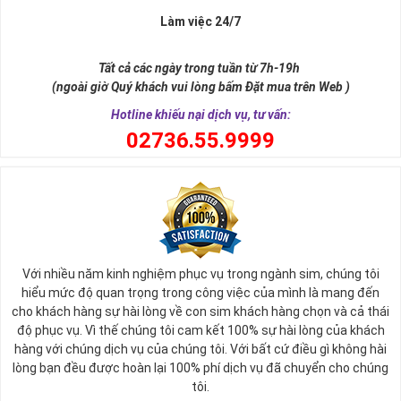
Làm việc 24/7
Tất cả các ngày trong tuần từ 7h-19h
(ngoài giờ Quý khách vui lòng bấm Đặt mua trên Web )
Hotline khiếu nại dịch vụ, tư vấn:
0
2736.55.9999
Ý nghĩa sim tứ quý 2
Với nhiều năm kinh nghiệm phục vụ trong ngành sim, chúng tôi
Theo quan niệm phong thủy
hiểu mức độ quan trọng trong công việc của mình là mang đến
Số 2 tượng trưng cho sự cân bằng, hài hòa của âm dương và đất
cho khách hàng sự hài lòng về con sim khách hàng chọn và cả thái
trời. Sự cân bằng này giúp cho mọi việc đều thuận lợi và mang lại
độ phục vụ. Vì thế chúng tôi cam kết 100% sự hài lòng của khách
nhiều may mắn trong cuộc sống và kinh doanh.
hàng với chúng dịch vụ của chúng tôi. Với bất cứ điều gì không hài
Số 2 còn biểu trưng cho lòng tốt, sự ổn định và tính hai mặt của
lòng bạn đều được hoàn lại 100% phí dịch vụ đã chuyển cho chúng
mọi vấn đề. Số 2 giúp cho họ có được sự lựa chọn, để đưa ra
tôi.
những hướng giải quyết đúng đắn nhắt.