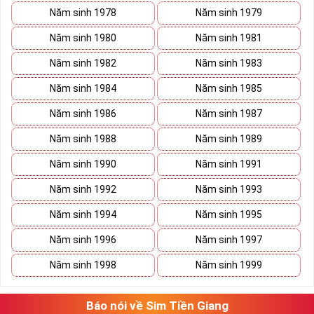
Năm sinh 1978
Năm sinh 1979
Năm sinh 1980
Năm sinh 1981
Năm sinh 1982
Năm sinh 1983
Năm sinh 1984
Năm sinh 1985
Năm sinh 1986
Năm sinh 1987
Năm sinh 1988
Năm sinh 1989
Năm sinh 1990
Năm sinh 1991
Lợi ích sim Tứ Quý 2 mang lại là gì?
Giúp chủ nhân luôn vui vẻ, hạnh phúc
Năm sinh 1992
Năm sinh 1993
Những người là chủ nhân của những sim tứ quý 2 sẽ dễ dàng có
Năm sinh 1994
Năm sinh 1995
được cuộc sống vui vẻ hạnh phúc, có đôi có cặp, gia đình êm ấm
hòa thuận. Sở hữu sim tứ quý 2 giúp chủ sở hữu luôn có một vận
Năm sinh 1996
Năm sinh 1997
mệnh tốt, dễ dàng đạt được điều mong muốn và gia đình, bản
thân ít gặp chuyện bất trắc hơn.
Năm sinh 1998
Năm sinh 1999
Phát triển trong sự nghiệp
Tiền tài và thành công luôn đi kèm với sim tứ quý 2 vì thế nó mang
Báo nói về Sim Tiền Giang
lại “thành công” giúp chủ nhân thuận lợi hơn trên con đường công