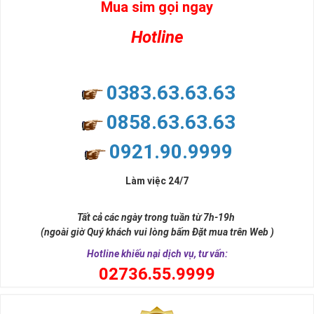
Mua sim gọi ngay
Ý nghĩa sim tứ quý 2
Hotline
Theo quan niệm dân gian
Trong dân gian, con số 2 được coi là con số may mắn, nó tượng
trưng cho sự có đôi có cặp của hạnh phúc lứa đôi.
Là con số luôn mang lại những điều viên mãn, suôn sẻ và mang lại
0383.63.63.63
nhiều thành công, thăng tiến hơn.
Con số 2 còn tượng trưng cho lòng tốt, sự cân bằng, tế nhị, ổn định
0858.63.63.63
và tính hai mặt. Số 2 thúc giục chúng ta lựa chọn, dựa vào những
phán đoán của bản thân. Con số này có thể ám chỉ ngã ba cuộc
0921.90.9999
đời, nơi bạn phải đưa ra những quyết định quan trọng.
Làm việc 24/7
Tất cả các ngày trong tuần từ 7h-19h
(ngoài giờ Quý khách vui lòng bấm Đặt mua trên Web )
Hotline khiếu nại dịch vụ, tư vấn:
0
2736.55.9999