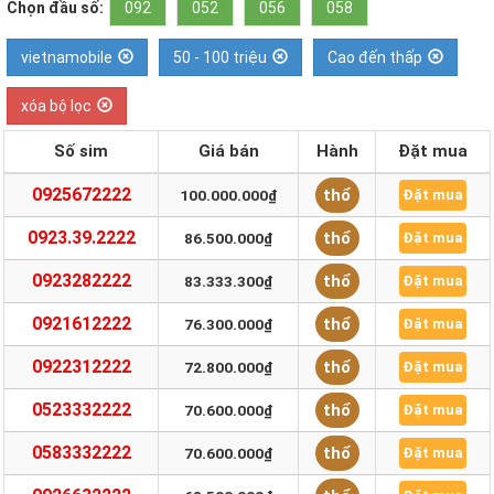
Chọn đầu số:
092
052
056
058
vietnamobile
50 - 100 triệu
Cao đến thấp
xóa bộ lọc
Số sim
Giá bán
Hành
Đặt mua
0925672222
thổ
100.000.000₫
Đặt mua
0923.39.2222
thổ
86.500.000₫
Đặt mua
0923282222
thổ
83.333.300₫
Đặt mua
0921612222
thổ
76.300.000₫
Đặt mua
0922312222
thổ
72.800.000₫
Đặt mua
0523332222
thổ
70.600.000₫
Đặt mua
0583332222
thổ
70.600.000₫
Đặt mua