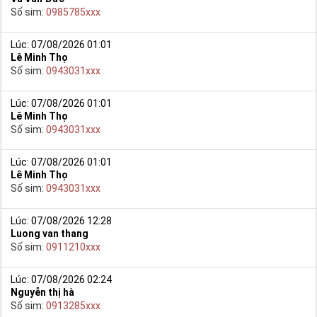
Số sim:
0985785xxx
Lúc: 07/08/2026 01:01
Lê Minh Thọ
Số sim:
0943031xxx
Lúc: 07/08/2026 01:01
Lê Minh Thọ
Số sim:
0943031xxx
Lúc: 07/08/2026 01:01
Lê Minh Thọ
Hướng dẫn mua Sim Tứ Quý 2 tại Simtiengiang.vn
Số sim:
0943031xxx
- Bạn cũng có thể mua sim bằng cách như sau:
+ Bước 1: Bạn truy cập vào truy cập vào Google gõ Simtiengiang.vn
Lúc: 07/08/2026 12:28
bấm vào link
Luong van thang
Số sim:
0911210xxx
+ Bước 2: Bạn chọn “Sim Tứ Quý” ở danh mục “Sim theo loại” ngay
bên góc trái màn hình. Sau đó chọn sim tứ quý 2.
Lúc: 07/08/2026 02:24
+ Bước 3: Khi các số Sim Tứ Quý 2 xuất hiện, bạn có thể chọn
Nguyễn thị hà
mạng, đầu số, phân loại,… để lọc ra những yêu cầu của bạn, giúp
Số sim:
0913285xxx