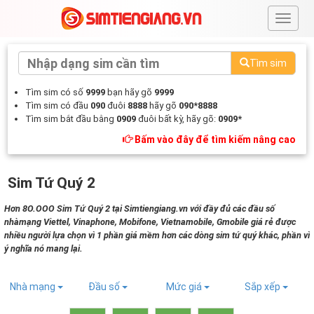
#
Tìm sim
Tìm sim có số
9999
bạn hãy gõ
9999
Tìm sim có đầu
090
đuôi
8888
hãy gõ
090*8888
Tìm sim bắt đầu bằng
0909
đuôi bất kỳ, hãy gõ:
0909*
Bấm vào đây để tìm kiếm nâng cao
Sim Tứ Quý 2
Hơn 8O.OOO Sim Tứ Quý 2 tại Simtiengiang.vn với đầy đủ các đầu số
nhàmạng Viettel, Vinaphone, Mobifone, Vietnamobile, Gmobile giá rẻ được
nhiều người lựa chọn vì 1 phần giá mềm hơn các dòng sim tứ quý khác, phần vì
ý nghĩa nó mang lại.
Nhà mạng
Đầu số
Mức giá
Sắp xếp