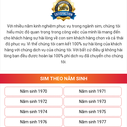
Ý nghĩa sim tứ quý 2
Với nhiều năm kinh nghiệm phục vụ trong ngành sim, chúng tôi
Theo quan niệm phong thủy
hiểu mức độ quan trọng trong công việc của mình là mang đến
Số 2 tượng trưng cho sự cân bằng, hài hòa của âm dương và đất
cho khách hàng sự hài lòng về con sim khách hàng chọn và cả thái
trời. Sự cân bằng này giúp cho mọi việc đều thuận lợi và mang lại
độ phục vụ. Vì thế chúng tôi cam kết 100% sự hài lòng của khách
nhiều may mắn trong cuộc sống và kinh doanh.
hàng với chúng dịch vụ của chúng tôi. Với bất cứ điều gì không hài
Số 2 còn biểu trưng cho lòng tốt, sự ổn định và tính hai mặt của
lòng bạn đều được hoàn lại 100% phí dịch vụ đã chuyển cho chúng
mọi vấn đề. Số 2 giúp cho họ có được sự lựa chọn, để đưa ra
tôi.
những hướng giải quyết đúng đắn nhắt.
Tất cả những ý trên đều nói lên số 2 là con số vô cùng đẹp, khi bộ
tứ 2 cùng xuất hiện trong một dãy số sim càng giúp cho ý nghĩa
SIM THEO NĂM SINH
sim tứ quý
tăng lên gấp bội. Sở hữu sim Tứ Quý 2 giúp khích lệ tinh
thần người sở hữu là không sợ bất cứ điều gì mà hãy cứ làm thì
Năm sinh 1970
Năm sinh 1971
mọi điều tốt đẹp và may mắn ắt sẽ đến.
Năm sinh 1972
Năm sinh 1973
Lợi ích sim Tứ Quý 2 mang lại là gì?
Năm sinh 1974
Năm sinh 1975
Năm sinh 1976
Năm sinh 1977