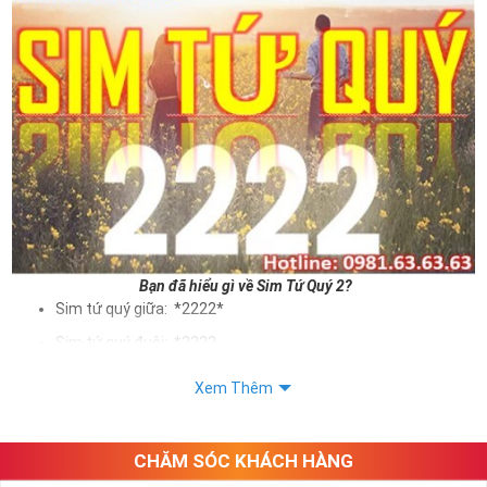
Bạn đã hiểu gì về Sim Tứ Quý 2?
Sim tứ quý giữa: *2222*
Sim tứ quý đuôi: *2222
Sim tứ quý kép: *88882222
Xem Thêm
Sim số đẹp Tứ Quý 2 hay bất kỳ dòng sim số đẹp nào đều
được định giá khác nhau phụ thuộc vào đầu số, nhà mạng cũng
như sự sắp xếp của các con số trong sim.
CHĂM SÓC KHÁCH HÀNG