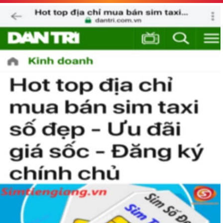
danh sự nghiệp, làm ăn kinh doanh phát triển hay dễ dàng thăng
tiến hơn trong công việc. Một giá trị nữa của sim Tứ Quý 2 là mang
lại sự may mắn. Mọi hoạt động hàng ngày của con người đều cần
có chút may mắn, sự may mắn giúp con người dễ thành công hơn,
làm việc đỡ vất vả hơn.
Thể hiện “Đẳng cấp”
Sim tứ quý 2 là một dòng sim VIP luôn được các đại gia săn đón và
mong muốn được sở hữu. Sở hữu dòng sim này chủ nhân không
chỉ luôn gặp những may mắn và thành công mà nó còn giúp thể
hiện “Đẳng Cấp” của người chơi sim. Không phải ai cũng có đủ điều
kiện để sở hữu một sim tứ quý 2 này, bởi vậy chỉ cần nhìn vào
người khác cũng sẽ biết được vị trí của bạn trong xã hội là như thế
nào rồi?