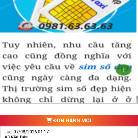
Hướng dẫn mua Sim Tứ Quý 2 tại
Simtiengiang.vn.
Sim Tiền Giang là đơn vị cung cấp
sim số đẹp
Tứ Quý, sim giá rẻ uy
tín chất lượng.
Chọn mua sim số đẹp thường mất nhiều thời gian ở khoản lựa số,
một số phải vừa đẹp, vừa tốt về phong thủy thì mới là sim hoàn
hảo. Vậy phải làm sao?
- Cách nhanh nhất để chọn mua được Sim Tứ Quý 2 là bạn vào
trang chủ của Sim Tiền Giang, chọn mục “
Sim giảm giá
“ ở ngay đầu
trang chủ. Đây là danh sách sim được đại lý giảm giá vì một số lý
do nên bạn có thể chọn mua được số đẹp lại có giá cực rẻ nữa.
Ngoài ra quý khách chưa ưng ý về Sim Tứ Quý 2 có cũng thể tham
ĐƠN HÀNG MỚI
khảo thêm Sim Vinaphone,Sim Gmobile,
Sim Tứ Quý Giữa
..
Lúc: 07/08/2026 01:17
Vũ Văn Đức