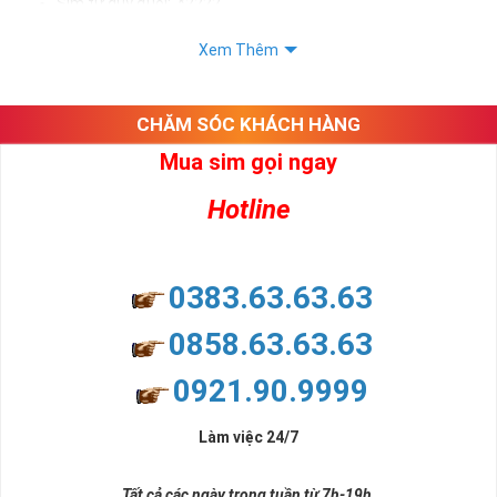
Sim tứ quý đuôi: *2222
Sim tứ quý kép: *88882222
Xem Thêm
Sim số đẹp Tứ Quý 2 hay bất kỳ dòng sim số đẹp nào đều
được định giá khác nhau phụ thuộc vào đầu số, nhà mạng cũng
như sự sắp xếp của các con số trong sim.
CHĂM SÓC KHÁCH HÀNG
Mua sim gọi ngay
Ý nghĩa sim tứ quý 2
Hotline
Theo quan niệm dân gian
Trong dân gian, con số 2 được coi là con số may mắn, nó tượng
trưng cho sự có đôi có cặp của hạnh phúc lứa đôi.
Là con số luôn mang lại những điều viên mãn, suôn sẻ và mang lại
0383.63.63.63
nhiều thành công, thăng tiến hơn.
Con số 2 còn tượng trưng cho lòng tốt, sự cân bằng, tế nhị, ổn định
0858.63.63.63
và tính hai mặt. Số 2 thúc giục chúng ta lựa chọn, dựa vào những
phán đoán của bản thân. Con số này có thể ám chỉ ngã ba cuộc
0921.90.9999
đời, nơi bạn phải đưa ra những quyết định quan trọng.
Làm việc 24/7
Tất cả các ngày trong tuần từ 7h-19h