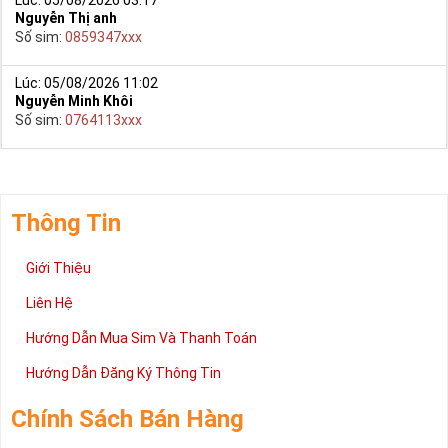
bấm vào link
Nguyễn Thị anh
Số sim:
0859347xxx
+ Bước 2: Bạn chọn “Sim Tứ Quý” ở danh mục “Sim theo loại” ngay
bên góc trái màn hình. Sau đó chọn sim tứ quý 2.
Lúc: 05/08/2026 11:02
+ Bước 3: Khi các số Sim Tứ Quý 2 xuất hiện, bạn có thể chọn
Nguyễn Minh Khôi
mạng, đầu số, phân loại,… để lọc ra những yêu cầu của bạn, giúp
Số sim:
0764113xxx
bạn tìm sim nhanh nhất.
+ Bước 4: Khi đã chọn được số ưng ý, bạn chọn “Đặt mua” và điền
các thông tin cá nhân của bạn.
Thông Tin
+ Bước 5: Sau khi nhận được đơn đặt hàng của bạn, nhân viên sẽ
gọi điện và chốt đơn và gửi sim về theo địa chỉ của bạn.
Giới Thiệu
Ngoài ra cách đặt sim nhanh nhất là quý khách đã chọn được sim
Tứ Quý 2 gọi ngay vào Hotline:0981.63.63.63 để đặt mua sim, hoặc
Liên Hệ
có thể đến trực tiếp địa chỉ Cty để nhận sim.
Hướng Dẫn Mua Sim Và Thanh Toán
Trên đây là những chia sẻ chi tiết về dòng sim số đẹp Tứ Quý
2 đang được rất nhiều khách hàng tin tưởng lựa chọn trên thị
Hướng Dẫn Đăng Ký Thông Tin
trường sim số hiện nay. Hy vọng với những thông tin được cung
cấp trong bài viết này sẽ giúp bạn hiểu rõ ý nghĩa và các bước đặt
Chính Sách Bán Hàng
mua sim số tại Sim Tiền Giang nhanh chóng nhất.