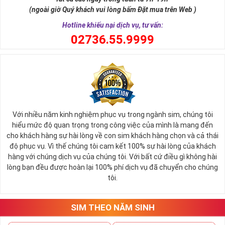
(ngoài giờ Quý khách vui lòng bấm Đặt mua trên Web )
Hotline khiếu nại dịch vụ, tư vấn:
0
2736.55.9999
Ý nghĩa sim tứ quý 2
Với nhiều năm kinh nghiệm phục vụ trong ngành sim, chúng tôi
Theo quan niệm phong thủy
hiểu mức độ quan trọng trong công việc của mình là mang đến
Số 2 tượng trưng cho sự cân bằng, hài hòa của âm dương và đất
cho khách hàng sự hài lòng về con sim khách hàng chọn và cả thái
trời. Sự cân bằng này giúp cho mọi việc đều thuận lợi và mang lại
độ phục vụ. Vì thế chúng tôi cam kết 100% sự hài lòng của khách
nhiều may mắn trong cuộc sống và kinh doanh.
hàng với chúng dịch vụ của chúng tôi. Với bất cứ điều gì không hài
Số 2 còn biểu trưng cho lòng tốt, sự ổn định và tính hai mặt của
lòng bạn đều được hoàn lại 100% phí dịch vụ đã chuyển cho chúng
mọi vấn đề. Số 2 giúp cho họ có được sự lựa chọn, để đưa ra
tôi.
những hướng giải quyết đúng đắn nhắt.
Tất cả những ý trên đều nói lên số 2 là con số vô cùng đẹp, khi bộ
tứ 2 cùng xuất hiện trong một dãy số sim càng giúp cho ý nghĩa
SIM THEO NĂM SINH
sim tứ quý
tăng lên gấp bội. Sở hữu sim Tứ Quý 2 giúp khích lệ tinh