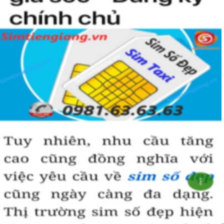
Hướng dẫn mua Sim Tứ Quý 2 tại
Simtiengiang.vn.
Sim Tiền Giang là đơn vị cung cấp
sim số đẹp
Tứ Quý, sim giá rẻ uy
tín chất lượng.
Chọn mua sim số đẹp thường mất nhiều thời gian ở khoản lựa số,
một số phải vừa đẹp, vừa tốt về phong thủy thì mới là sim hoàn
hảo. Vậy phải làm sao?
- Cách nhanh nhất để chọn mua được Sim Tứ Quý 2 là bạn vào
trang chủ của Sim Tiền Giang, chọn mục “
Sim giảm giá
“ ở ngay đầu