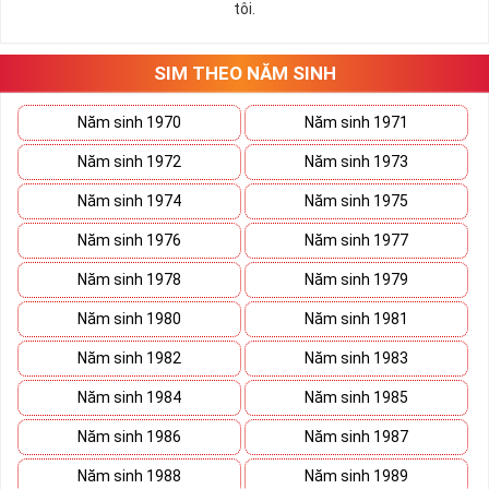
tôi.
những hướng giải quyết đúng đắn nhắt.
Tất cả những ý trên đều nói lên số 2 là con số vô cùng đẹp, khi bộ
tứ 2 cùng xuất hiện trong một dãy số sim càng giúp cho ý nghĩa
SIM THEO NĂM SINH
sim tứ quý
tăng lên gấp bội. Sở hữu sim Tứ Quý 2 giúp khích lệ tinh
thần người sở hữu là không sợ bất cứ điều gì mà hãy cứ làm thì
Năm sinh 1970
Năm sinh 1971
mọi điều tốt đẹp và may mắn ắt sẽ đến.
Năm sinh 1972
Năm sinh 1973
Lợi ích sim Tứ Quý 2 mang lại là gì?
Năm sinh 1974
Năm sinh 1975
Năm sinh 1976
Năm sinh 1977
Năm sinh 1978
Năm sinh 1979
Năm sinh 1980
Năm sinh 1981
Năm sinh 1982
Năm sinh 1983
Năm sinh 1984
Năm sinh 1985
Năm sinh 1986
Năm sinh 1987
Năm sinh 1988
Năm sinh 1989