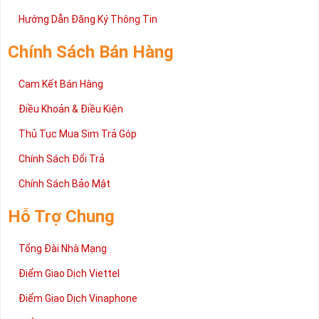
Trên đây là những chia sẻ chi tiết về dòng sim số đẹp Tứ Quý
2 đang được rất nhiều khách hàng tin tưởng lựa chọn trên thị
Hướng Dẫn Đăng Ký Thông Tin
trường sim số hiện nay. Hy vọng với những thông tin được cung
cấp trong bài viết này sẽ giúp bạn hiểu rõ ý nghĩa và các bước đặt
Chính Sách Bán Hàng
mua sim số tại Sim Tiền Giang nhanh chóng nhất.
Chúc quý khách tìm được chiếc sim Tứ quý 2 như ý!
Cam Kết Bán Hàng
Xin cám ơn và hân hạnh được phục vụ!
Điều Khoản & Điều Kiện
Thủ Tục Mua Sim Trả Góp
Chính Sách Đổi Trả
Chính Sách Bảo Mật
Hỗ Trợ Chung
Tổng Đài Nhà Mạng
Điểm Giao Dịch Viettel
Điểm Giao Dịch Vinaphone