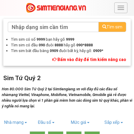
#
Tìm sim
Tìm sim có số
9999
bạn hãy gõ
9999
Tìm sim có đầu
090
đuôi
8888
hãy gõ
090*8888
Tìm sim bắt đầu bằng
0909
đuôi bất kỳ, hãy gõ:
0909*
Bấm vào đây để tìm kiếm nâng cao
Sim Tứ Quý 2
Hơn 8O.OOO Sim Tứ Quý 2 tại Simtiengiang.vn với đầy đủ các đầu số
nhàmạng Viettel, Vinaphone, Mobifone, Vietnamobile, Gmobile giá rẻ được
nhiều người lựa chọn vì 1 phần giá mềm hơn các dòng sim tứ quý khác, phần vì
ý nghĩa nó mang lại.
Nhà mạng
Đầu số
Mức giá
Sắp xếp