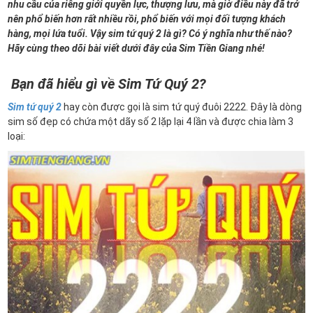
nhu cầu của riêng giới quyền lực, thượng lưu, mà giờ điều này đã trở
nên phổ biến hơn rất nhiều rồi, phổ biến với mọi đối tượng khách
hàng, mọi lứa tuổi. Vậy sim tứ quý 2 là gì? Có ý nghĩa như thế nào?
Hãy cùng theo dõi bài viết dưới đây của Sim Tiền Giang nhé!
Bạn đã hiểu gì về Sim Tứ Quý 2?
Sim tứ quý 2
hay còn được gọi là sim tứ quý đuôi 2222. Đây là dòng
sim số đẹp có chứa một dãy số 2 lặp lại 4 lần và được chia làm 3
loại: