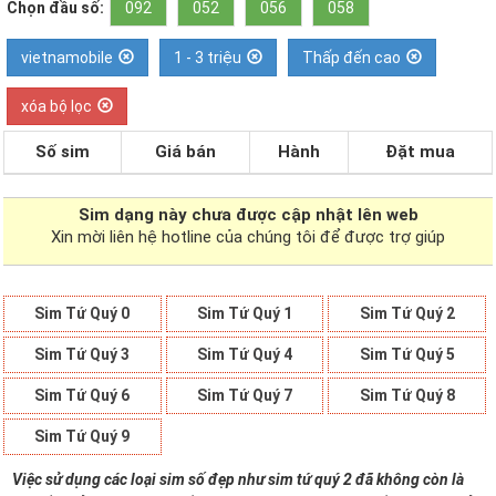
Chọn đầu số:
092
052
056
058
vietnamobile
1 - 3 triệu
Thấp đến cao
xóa bộ lọc
Số sim
Giá bán
Hành
Đặt mua
Sim dạng
này chưa được cập nhật lên web
Xin mời liên hệ hotline của chúng tôi để được trợ giúp
Sim Tứ Quý 0
Sim Tứ Quý 1
Sim Tứ Quý 2
Sim Tứ Quý 3
Sim Tứ Quý 4
Sim Tứ Quý 5
Sim Tứ Quý 6
Sim Tứ Quý 7
Sim Tứ Quý 8
Sim Tứ Quý 9
Việc sử dụng các loại sim số đẹp như sim tứ quý 2 đã không còn là