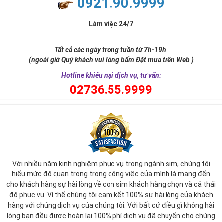
0921.90.9999
đời, nơi bạn phải đưa ra những quyết định quan trọng.
Làm việc 24/7
Tất cả các ngày trong tuần từ 7h-19h
(ngoài giờ Quý khách vui lòng bấm Đặt mua trên Web )
Hotline khiếu nại dịch vụ, tư vấn:
0
2736.55.9999
Ý nghĩa sim tứ quý 2
Với nhiều năm kinh nghiệm phục vụ trong ngành sim, chúng tôi
Theo quan niệm phong thủy
hiểu mức độ quan trọng trong công việc của mình là mang đến
Số 2 tượng trưng cho sự cân bằng, hài hòa của âm dương và đất
cho khách hàng sự hài lòng về con sim khách hàng chọn và cả thái
trời. Sự cân bằng này giúp cho mọi việc đều thuận lợi và mang lại
độ phục vụ. Vì thế chúng tôi cam kết 100% sự hài lòng của khách
nhiều may mắn trong cuộc sống và kinh doanh.
hàng với chúng dịch vụ của chúng tôi. Với bất cứ điều gì không hài
Số 2 còn biểu trưng cho lòng tốt, sự ổn định và tính hai mặt của
lòng bạn đều được hoàn lại 100% phí dịch vụ đã chuyển cho chúng
mọi vấn đề. Số 2 giúp cho họ có được sự lựa chọn, để đưa ra