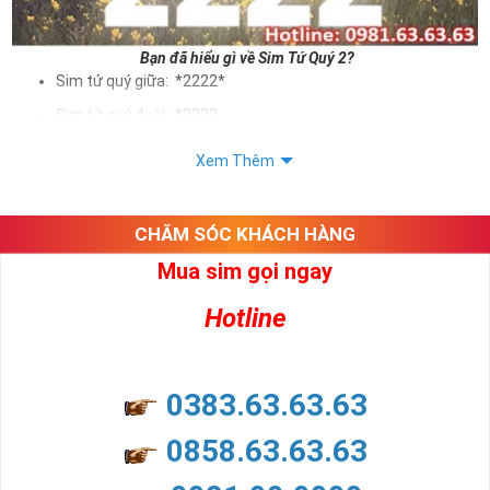
Bạn đã hiểu gì về Sim Tứ Quý 2?
Sim tứ quý giữa: *2222*
Sim tứ quý đuôi: *2222
Sim tứ quý kép: *88882222
Xem Thêm
Sim số đẹp Tứ Quý 2 hay bất kỳ dòng sim số đẹp nào đều
được định giá khác nhau phụ thuộc vào đầu số, nhà mạng cũng
như sự sắp xếp của các con số trong sim.
CHĂM SÓC KHÁCH HÀNG
Mua sim gọi ngay
Ý nghĩa sim tứ quý 2
Hotline
Theo quan niệm dân gian
Trong dân gian, con số 2 được coi là con số may mắn, nó tượng
trưng cho sự có đôi có cặp của hạnh phúc lứa đôi.
Là con số luôn mang lại những điều viên mãn, suôn sẻ và mang lại
0383.63.63.63
nhiều thành công, thăng tiến hơn.
Con số 2 còn tượng trưng cho lòng tốt, sự cân bằng, tế nhị, ổn định
0858.63.63.63
và tính hai mặt. Số 2 thúc giục chúng ta lựa chọn, dựa vào những
phán đoán của bản thân. Con số này có thể ám chỉ ngã ba cuộc