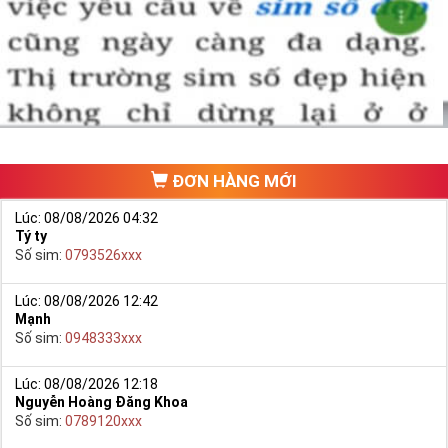
Chọn mua sim số đẹp thường mất nhiều thời gian ở khoản lựa số,
một số phải vừa đẹp, vừa tốt về phong thủy thì mới là sim hoàn
hảo. Vậy phải làm sao?
- Cách nhanh nhất để chọn mua được Sim Tứ Quý 2 là bạn vào
trang chủ của Sim Tiền Giang, chọn mục “
Sim giảm giá
“ ở ngay đầu
trang chủ. Đây là danh sách sim được đại lý giảm giá vì một số lý
do nên bạn có thể chọn mua được số đẹp lại có giá cực rẻ nữa.
Ngoài ra quý khách chưa ưng ý về Sim Tứ Quý 2 có cũng thể tham
ĐƠN HÀNG MỚI
khảo thêm Sim Vinaphone,Sim Gmobile,
Sim Tứ Quý Giữa
..
Lúc: 08/08/2026 04:32
Tý ty
Số sim:
0793526xxx
Lúc: 08/08/2026 12:42
Mạnh
Số sim:
0948333xxx
Lúc: 08/08/2026 12:18
Nguyễn Hoàng Đăng Khoa
Số sim:
0789120xxx