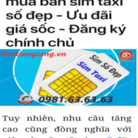
kiện để sở hữu một sim tứ quý 2 này, bởi vậy chỉ cần nhìn vào
người khác cũng sẽ biết được vị trí của bạn trong xã hội là như thế
nào rồi?
Hướng dẫn mua Sim Tứ Quý 2 tại
Simtiengiang.vn.
Sim Tiền Giang là đơn vị cung cấp
sim số đẹp
Tứ Quý, sim giá rẻ uy
tín chất lượng.