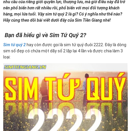
nhu cầu của riêng giới quyền lực, thượng lưu, mà giờ điều này đã trở
nên phổ biến hơn rất nhiều rồi, phổ biến với mọi đối tượng khách
hàng, mọi lứa tuổi. Vậy sim tứ quý 2 là gì? Có ý nghĩa như thế nào?
Hãy cùng theo dõi bài viết dưới đây của Sim Tiền Giang nhé!
Bạn đã hiểu gì về Sim Tứ Quý 2?
Sim tứ quý 2
hay còn được gọi là sim tứ quý đuôi 2222. Đây là dòng
sim số đẹp có chứa một dãy số 2 lặp lại 4 lần và được chia làm 3
loại: