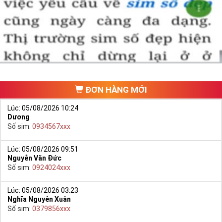
Chọn mua sim số đẹp thường mất nhiều thời gian ở khoản lựa số,
một số phải vừa đẹp, vừa tốt về phong thủy thì mới là sim hoàn
hảo. Vậy phải làm sao?
- Cách nhanh nhất để chọn mua được Sim Tứ Quý 2 là bạn vào
trang chủ của Sim Tiền Giang, chọn mục “
Sim giảm giá
“ ở ngay đầu
trang chủ. Đây là danh sách sim được đại lý giảm giá vì một số lý
do nên bạn có thể chọn mua được số đẹp lại có giá cực rẻ nữa.
Ngoài ra quý khách chưa ưng ý về Sim Tứ Quý 2 có cũng thể tham
ĐƠN HÀNG MỚI
khảo thêm Sim Vinaphone,Sim Gmobile,
Sim Tứ Quý Giữa
..
Lúc: 05/08/2026 10:24
Dương
Số sim:
0934567xxx
Lúc: 05/08/2026 09:51
Nguyễn Văn Đức
Số sim:
0924024xxx
Lúc: 05/08/2026 03:23
Nghĩa Nguyễn Xuân
Số sim:
0379856xxx