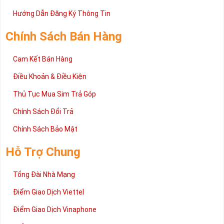
Trên đây là những chia sẻ chi tiết về dòng sim số đẹp Tứ Quý
2 đang được rất nhiều khách hàng tin tưởng lựa chọn trên thị
Hướng Dẫn Đăng Ký Thông Tin
trường sim số hiện nay. Hy vọng với những thông tin được cung
cấp trong bài viết này sẽ giúp bạn hiểu rõ ý nghĩa và các bước đặt
Chính Sách Bán Hàng
mua sim số tại Sim Tiền Giang nhanh chóng nhất.
Chúc quý khách tìm được chiếc sim Tứ quý 2 như ý!
Cam Kết Bán Hàng
Xin cám ơn và hân hạnh được phục vụ!
Điều Khoản & Điều Kiện
Thủ Tục Mua Sim Trả Góp
Chính Sách Đổi Trả
Chính Sách Bảo Mật
Hỗ Trợ Chung
Tổng Đài Nhà Mạng
Điểm Giao Dịch Viettel
Điểm Giao Dịch Vinaphone