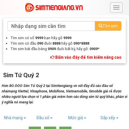
#
Tìm sim
Tìm sim có số
9999
bạn hãy gõ
9999
Tìm sim có đầu
090
đuôi
8888
hãy gõ
090*8888
Tìm sim bắt đầu bằng
0909
đuôi bất kỳ, hãy gõ:
0909*
Bấm vào đây để tìm kiếm nâng cao
Sim Tứ Quý 2
Hơn 8O.OOO Sim Tứ Quý 2 tại Simtiengiang.vn với đầy đủ các đầu số
nhàmạng Viettel, Vinaphone, Mobifone, Vietnamobile, Gmobile giá rẻ được
nhiều người lựa chọn vì 1 phần giá mềm hơn các dòng sim tứ quý khác, phần vì
ý nghĩa nó mang lại.
Nhà mạng
Đầu số
Mức giá
Sắp xếp