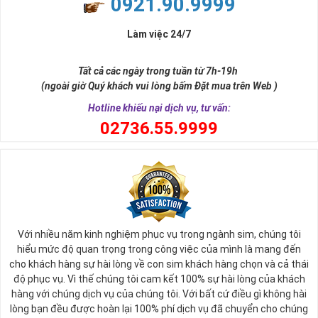
0921.90.9999
đời, nơi bạn phải đưa ra những quyết định quan trọng.
Làm việc 24/7
Tất cả các ngày trong tuần từ 7h-19h
(ngoài giờ Quý khách vui lòng bấm Đặt mua trên Web )
Hotline khiếu nại dịch vụ, tư vấn:
0
2736.55.9999
Ý nghĩa sim tứ quý 2
Với nhiều năm kinh nghiệm phục vụ trong ngành sim, chúng tôi
Theo quan niệm phong thủy
hiểu mức độ quan trọng trong công việc của mình là mang đến
Số 2 tượng trưng cho sự cân bằng, hài hòa của âm dương và đất
cho khách hàng sự hài lòng về con sim khách hàng chọn và cả thái
trời. Sự cân bằng này giúp cho mọi việc đều thuận lợi và mang lại
độ phục vụ. Vì thế chúng tôi cam kết 100% sự hài lòng của khách
nhiều may mắn trong cuộc sống và kinh doanh.
hàng với chúng dịch vụ của chúng tôi. Với bất cứ điều gì không hài
Số 2 còn biểu trưng cho lòng tốt, sự ổn định và tính hai mặt của
lòng bạn đều được hoàn lại 100% phí dịch vụ đã chuyển cho chúng
mọi vấn đề. Số 2 giúp cho họ có được sự lựa chọn, để đưa ra