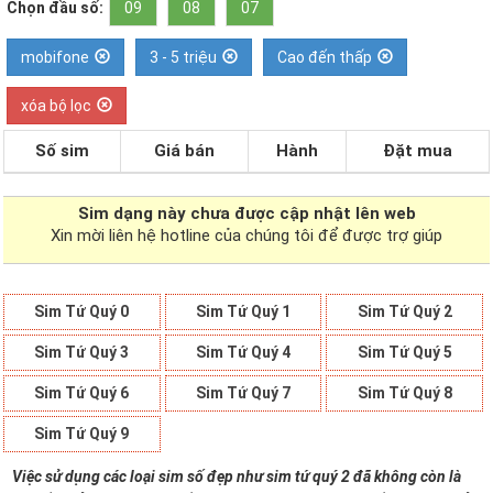
Chọn đầu số:
09
08
07
mobifone
3 - 5 triệu
Cao đến thấp
xóa bộ lọc
Số sim
Giá bán
Hành
Đặt mua
Sim dạng
này chưa được cập nhật lên web
Xin mời liên hệ hotline của chúng tôi để được trợ giúp
Sim Tứ Quý 0
Sim Tứ Quý 1
Sim Tứ Quý 2
Sim Tứ Quý 3
Sim Tứ Quý 4
Sim Tứ Quý 5
Sim Tứ Quý 6
Sim Tứ Quý 7
Sim Tứ Quý 8
Sim Tứ Quý 9
Việc sử dụng các loại sim số đẹp như sim tứ quý 2 đã không còn là