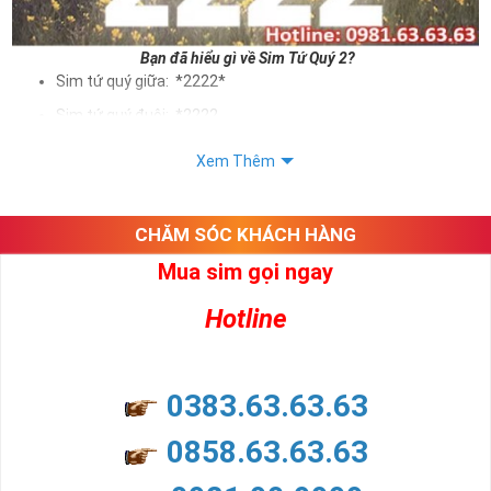
Bạn đã hiểu gì về Sim Tứ Quý 2?
Sim tứ quý giữa: *2222*
Sim tứ quý đuôi: *2222
Sim tứ quý kép: *88882222
Xem Thêm
Sim số đẹp Tứ Quý 2 hay bất kỳ dòng sim số đẹp nào đều
được định giá khác nhau phụ thuộc vào đầu số, nhà mạng cũng
như sự sắp xếp của các con số trong sim.
CHĂM SÓC KHÁCH HÀNG
Mua sim gọi ngay
Ý nghĩa sim tứ quý 2
Hotline
Theo quan niệm dân gian
Trong dân gian, con số 2 được coi là con số may mắn, nó tượng
trưng cho sự có đôi có cặp của hạnh phúc lứa đôi.
Là con số luôn mang lại những điều viên mãn, suôn sẻ và mang lại
0383.63.63.63
nhiều thành công, thăng tiến hơn.
Con số 2 còn tượng trưng cho lòng tốt, sự cân bằng, tế nhị, ổn định
0858.63.63.63
và tính hai mặt. Số 2 thúc giục chúng ta lựa chọn, dựa vào những
phán đoán của bản thân. Con số này có thể ám chỉ ngã ba cuộc