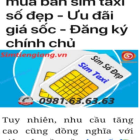
kiện để sở hữu một sim tứ quý 2 này, bởi vậy chỉ cần nhìn vào
người khác cũng sẽ biết được vị trí của bạn trong xã hội là như thế
nào rồi?
Hướng dẫn mua Sim Tứ Quý 2 tại
Simtiengiang.vn.
Sim Tiền Giang là đơn vị cung cấp
sim số đẹp
Tứ Quý, sim giá rẻ uy
tín chất lượng.