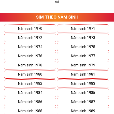
tôi.
những hướng giải quyết đúng đắn nhắt.
Tất cả những ý trên đều nói lên số 2 là con số vô cùng đẹp, khi bộ
tứ 2 cùng xuất hiện trong một dãy số sim càng giúp cho ý nghĩa
SIM THEO NĂM SINH
sim tứ quý
tăng lên gấp bội. Sở hữu sim Tứ Quý 2 giúp khích lệ tinh
thần người sở hữu là không sợ bất cứ điều gì mà hãy cứ làm thì
Năm sinh 1970
Năm sinh 1971
mọi điều tốt đẹp và may mắn ắt sẽ đến.
Năm sinh 1972
Năm sinh 1973
Lợi ích sim Tứ Quý 2 mang lại là gì?
Năm sinh 1974
Năm sinh 1975
Năm sinh 1976
Năm sinh 1977
Năm sinh 1978
Năm sinh 1979
Năm sinh 1980
Năm sinh 1981
Năm sinh 1982
Năm sinh 1983
Năm sinh 1984
Năm sinh 1985
Năm sinh 1986
Năm sinh 1987
Năm sinh 1988
Năm sinh 1989