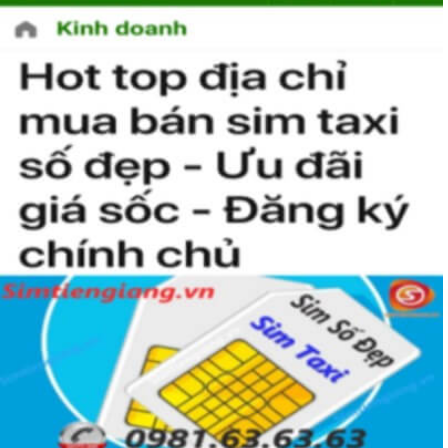
Thể hiện “Đẳng cấp”
Sim tứ quý 2 là một dòng sim VIP luôn được các đại gia săn đón và
mong muốn được sở hữu. Sở hữu dòng sim này chủ nhân không
chỉ luôn gặp những may mắn và thành công mà nó còn giúp thể
hiện “Đẳng Cấp” của người chơi sim. Không phải ai cũng có đủ điều
kiện để sở hữu một sim tứ quý 2 này, bởi vậy chỉ cần nhìn vào
người khác cũng sẽ biết được vị trí của bạn trong xã hội là như thế
nào rồi?