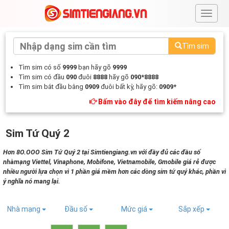
#
Tìm sim
Tìm sim có số
9999
bạn hãy gõ
9999
Tìm sim có đầu
090
đuôi
8888
hãy gõ
090*8888
Tìm sim bắt đầu bằng
0909
đuôi bất kỳ, hãy gõ:
0909*
Bấm vào đây để tìm kiếm nâng cao
Sim Tứ Quý 2
Hơn 8O.OOO Sim Tứ Quý 2 tại Simtiengiang.vn với đầy đủ các đầu số
nhàmạng Viettel, Vinaphone, Mobifone, Vietnamobile, Gmobile giá rẻ được
nhiều người lựa chọn vì 1 phần giá mềm hơn các dòng sim tứ quý khác, phần vì
ý nghĩa nó mang lại.
Nhà mạng
Đầu số
Mức giá
Sắp xếp