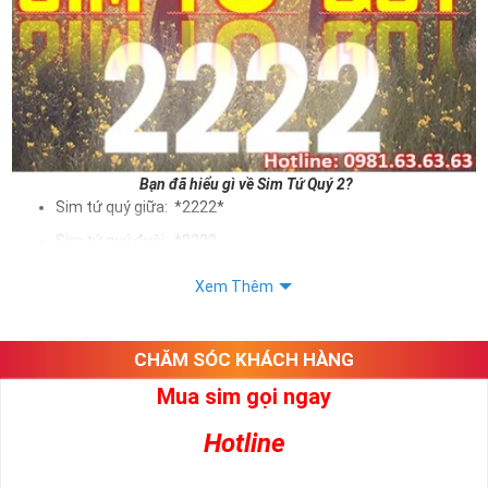
Bạn đã hiểu gì về Sim Tứ Quý 2?
Sim tứ quý giữa: *2222*
Sim tứ quý đuôi: *2222
Sim tứ quý kép: *88882222
Xem Thêm
Sim số đẹp Tứ Quý 2 hay bất kỳ dòng sim số đẹp nào đều
được định giá khác nhau phụ thuộc vào đầu số, nhà mạng cũng
như sự sắp xếp của các con số trong sim.
CHĂM SÓC KHÁCH HÀNG
Mua sim gọi ngay
Ý nghĩa sim tứ quý 2
Hotline
Theo quan niệm dân gian
Trong dân gian, con số 2 được coi là con số may mắn, nó tượng