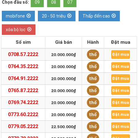
Chọn đầu số:
09
08
07
mobifone
20 - 50 triệu
Thấp đến cao
xóa bộ lọc
Số sim
Giá bán
Hành
Đặt mua
0708.57.2222
thổ
20.000.000₫
Đặt mua
0764.35.2222
thổ
20.000.000₫
Đặt mua
0764.91.2222
thổ
20.000.000₫
Đặt mua
0765.87.2222
thổ
20.000.000₫
Đặt mua
0769.74.2222
thổ
20.000.000₫
Đặt mua
0773.60.2222
thổ
20.000.000₫
Đặt mua
0779.05.2222
thổ
22.500.000₫
Đặt mua