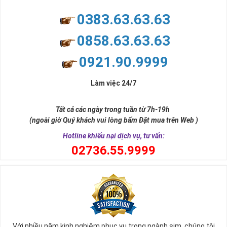
trưng cho sự có đôi có cặp của hạnh phúc lứa đôi.
Là con số luôn mang lại những điều viên mãn, suôn sẻ và mang lại
0383.63.63.63
nhiều thành công, thăng tiến hơn.
Con số 2 còn tượng trưng cho lòng tốt, sự cân bằng, tế nhị, ổn định
0858.63.63.63
và tính hai mặt. Số 2 thúc giục chúng ta lựa chọn, dựa vào những
phán đoán của bản thân. Con số này có thể ám chỉ ngã ba cuộc
0921.90.9999
đời, nơi bạn phải đưa ra những quyết định quan trọng.
Làm việc 24/7
Tất cả các ngày trong tuần từ 7h-19h
(ngoài giờ Quý khách vui lòng bấm Đặt mua trên Web )
Hotline khiếu nại dịch vụ, tư vấn:
0
2736.55.9999
Ý nghĩa sim tứ quý 2
Với nhiều năm kinh nghiệm phục vụ trong ngành sim, chúng tôi