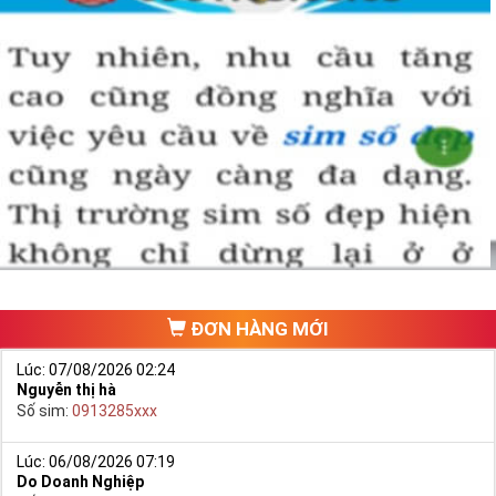
Hướng dẫn mua Sim Tứ Quý 2 tại
Simtiengiang.vn.
Sim Tiền Giang là đơn vị cung cấp
sim số đẹp
Tứ Quý, sim giá rẻ uy
tín chất lượng.
Chọn mua sim số đẹp thường mất nhiều thời gian ở khoản lựa số,
một số phải vừa đẹp, vừa tốt về phong thủy thì mới là sim hoàn
hảo. Vậy phải làm sao?
- Cách nhanh nhất để chọn mua được Sim Tứ Quý 2 là bạn vào
trang chủ của Sim Tiền Giang, chọn mục “
Sim giảm giá
“ ở ngay đầu
trang chủ. Đây là danh sách sim được đại lý giảm giá vì một số lý
do nên bạn có thể chọn mua được số đẹp lại có giá cực rẻ nữa.
Ngoài ra quý khách chưa ưng ý về Sim Tứ Quý 2 có cũng thể tham
ĐƠN HÀNG MỚI
khảo thêm Sim Vinaphone,Sim Gmobile,
Sim Tứ Quý Giữa
..
Lúc: 07/08/2026 02:24
Nguyễn thị hà
Số sim:
0913285xxx
Lúc: 06/08/2026 07:19
Do Doanh Nghiệp