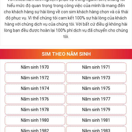
Theo quan niệm phong thủy
hiểu mức độ quan trọng trong công việc của mình là mang đến
Số 2 tượng trưng cho sự cân bằng, hài hòa của âm dương và đất
cho khách hàng sự hài lòng về con sim khách hàng chọn và cả thái
trời. Sự cân bằng này giúp cho mọi việc đều thuận lợi và mang lại
độ phục vụ. Vì thế chúng tôi cam kết 100% sự hài lòng của khách
nhiều may mắn trong cuộc sống và kinh doanh.
hàng với chúng dịch vụ của chúng tôi. Với bất cứ điều gì không hài
Số 2 còn biểu trưng cho lòng tốt, sự ổn định và tính hai mặt của
lòng bạn đều được hoàn lại 100% phí dịch vụ đã chuyển cho chúng
mọi vấn đề. Số 2 giúp cho họ có được sự lựa chọn, để đưa ra
tôi.
những hướng giải quyết đúng đắn nhắt.
Tất cả những ý trên đều nói lên số 2 là con số vô cùng đẹp, khi bộ
tứ 2 cùng xuất hiện trong một dãy số sim càng giúp cho ý nghĩa
SIM THEO NĂM SINH
sim tứ quý
tăng lên gấp bội. Sở hữu sim Tứ Quý 2 giúp khích lệ tinh
thần người sở hữu là không sợ bất cứ điều gì mà hãy cứ làm thì
Năm sinh 1970
Năm sinh 1971
mọi điều tốt đẹp và may mắn ắt sẽ đến.
Năm sinh 1972
Năm sinh 1973
Lợi ích sim Tứ Quý 2 mang lại là gì?
Năm sinh 1974
Năm sinh 1975
Năm sinh 1976
Năm sinh 1977
Năm sinh 1978
Năm sinh 1979
Năm sinh 1980
Năm sinh 1981
Năm sinh 1982
Năm sinh 1983