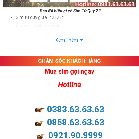
Bạn đã hiểu gì về Sim Tứ Quý 2?
Sim tứ quý giữa: *2222*
Sim tứ quý đuôi: *2222
Sim tứ quý kép: *88882222
Xem Thêm
Sim số đẹp Tứ Quý 2 hay bất kỳ dòng sim số đẹp nào đều
được định giá khác nhau phụ thuộc vào đầu số, nhà mạng cũng
như sự sắp xếp của các con số trong sim.
CHĂM SÓC KHÁCH HÀNG
Mua sim gọi ngay
Ý nghĩa sim tứ quý 2
Hotline
Theo quan niệm dân gian
Trong dân gian, con số 2 được coi là con số may mắn, nó tượng
trưng cho sự có đôi có cặp của hạnh phúc lứa đôi.
Là con số luôn mang lại những điều viên mãn, suôn sẻ và mang lại
0383.63.63.63
nhiều thành công, thăng tiến hơn.
Con số 2 còn tượng trưng cho lòng tốt, sự cân bằng, tế nhị, ổn định
0858.63.63.63
và tính hai mặt. Số 2 thúc giục chúng ta lựa chọn, dựa vào những
phán đoán của bản thân. Con số này có thể ám chỉ ngã ba cuộc
0921.90.9999
đời, nơi bạn phải đưa ra những quyết định quan trọng.