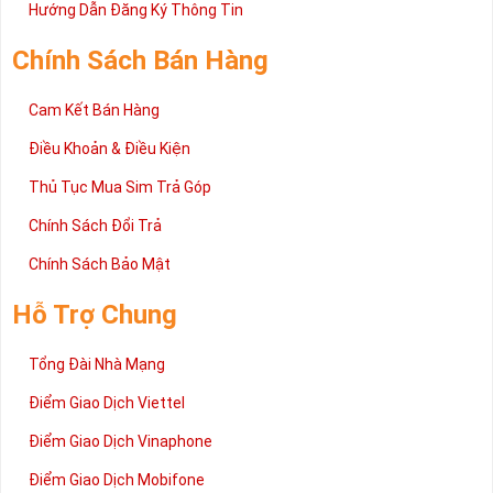
2 đang được rất nhiều khách hàng tin tưởng lựa chọn trên thị
Hướng Dẫn Đăng Ký Thông Tin
trường sim số hiện nay. Hy vọng với những thông tin được cung
cấp trong bài viết này sẽ giúp bạn hiểu rõ ý nghĩa và các bước đặt
Chính Sách Bán Hàng
mua sim số tại Sim Tiền Giang nhanh chóng nhất.
Chúc quý khách tìm được chiếc sim Tứ quý 2 như ý!
Cam Kết Bán Hàng
Xin cám ơn và hân hạnh được phục vụ!
Điều Khoản & Điều Kiện
Thủ Tục Mua Sim Trả Góp
Chính Sách Đổi Trả
Chính Sách Bảo Mật
Hỗ Trợ Chung
Tổng Đài Nhà Mạng
Điểm Giao Dịch Viettel
Điểm Giao Dịch Vinaphone
Điểm Giao Dịch Mobifone