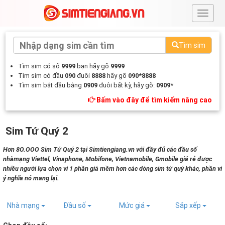
#
Tìm sim
Tìm sim có số
9999
bạn hãy gõ
9999
Tìm sim có đầu
090
đuôi
8888
hãy gõ
090*8888
Tìm sim bắt đầu bằng
0909
đuôi bất kỳ, hãy gõ:
0909*
Bấm vào đây để tìm kiếm nâng cao
Sim Tứ Quý 2
Hơn 8O.OOO Sim Tứ Quý 2 tại Simtiengiang.vn với đầy đủ các đầu số
nhàmạng Viettel, Vinaphone, Mobifone, Vietnamobile, Gmobile giá rẻ được
nhiều người lựa chọn vì 1 phần giá mềm hơn các dòng sim tứ quý khác, phần vì
ý nghĩa nó mang lại.
Nhà mạng
Đầu số
Mức giá
Sắp xếp