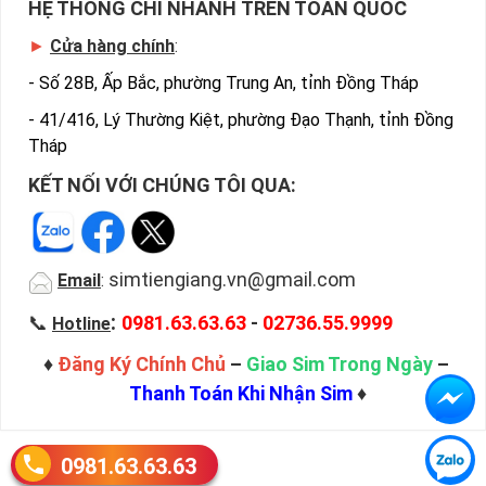
HỆ THỐNG CHI NHÁNH TRÊN TOÀN QUỐC
►
Cửa hàng chính
:
-
Số 28B, Ấp Bắc, phường Trung An, tỉnh Đồng Tháp
-
41/416, Lý Thường Kiệt, phường Đạo Thạnh, tỉnh Đồng
Tháp
KẾT NỐI VỚI CHÚNG TÔI QUA:
simtiengiang.vn@gmail.com
Email
:
:
📞
0981.63.63.63
-
02736.55.9999
Hotline
♦
Đăng Ký Chính Chủ
–
Giao Sim Trong Ngày
–
Thanh Toán Khi Nhận Sim
♦
0981.63.63.63