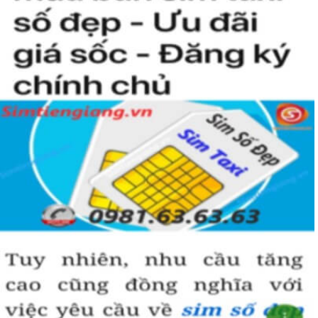
người khác cũng sẽ biết được vị trí của bạn trong xã hội là như thế
nào rồi?
Hướng dẫn mua Sim Tứ Quý 2 tại
Simtiengiang.vn.
Sim Tiền Giang là đơn vị cung cấp
sim số đẹp
Tứ Quý, sim giá rẻ uy
tín chất lượng.
Chọn mua sim số đẹp thường mất nhiều thời gian ở khoản lựa số,