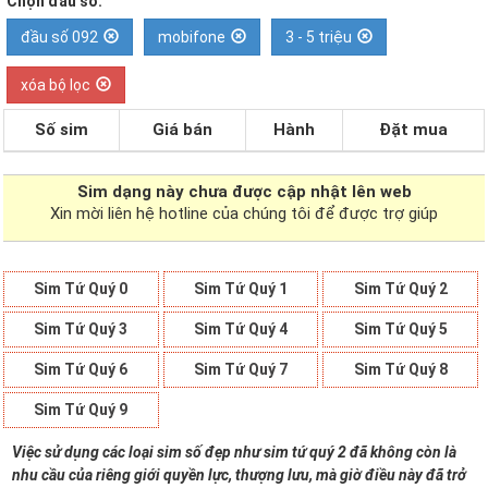
Chọn đầu số:
đầu số 092
mobifone
3 - 5 triệu
xóa bộ lọc
Số sim
Giá bán
Hành
Đặt mua
Sim dạng
này chưa được cập nhật lên web
Xin mời liên hệ hotline của chúng tôi để được trợ giúp
Sim Tứ Quý 0
Sim Tứ Quý 1
Sim Tứ Quý 2
Sim Tứ Quý 3
Sim Tứ Quý 4
Sim Tứ Quý 5
Sim Tứ Quý 6
Sim Tứ Quý 7
Sim Tứ Quý 8
Sim Tứ Quý 9
Việc sử dụng các loại sim số đẹp như sim tứ quý 2 đã không còn là
nhu cầu của riêng giới quyền lực, thượng lưu, mà giờ điều này đã trở