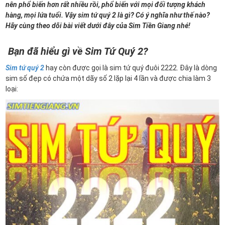
nên phổ biến hơn rất nhiều rồi, phổ biến với mọi đối tượng khách
hàng, mọi lứa tuổi. Vậy sim tứ quý 2 là gì? Có ý nghĩa như thế nào?
Hãy cùng theo dõi bài viết dưới đây của Sim Tiền Giang nhé!
Bạn đã hiểu gì về Sim Tứ Quý 2?
Sim tứ quý 2
hay còn được gọi là sim tứ quý đuôi 2222. Đây là dòng
sim số đẹp có chứa một dãy số 2 lặp lại 4 lần và được chia làm 3
loại: