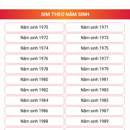
những hướng giải quyết đúng đắn nhắt.
Tất cả những ý trên đều nói lên số 2 là con số vô cùng đẹp, khi bộ
tứ 2 cùng xuất hiện trong một dãy số sim càng giúp cho ý nghĩa
SIM THEO NĂM SINH
sim tứ quý
tăng lên gấp bội. Sở hữu sim Tứ Quý 2 giúp khích lệ tinh
thần người sở hữu là không sợ bất cứ điều gì mà hãy cứ làm thì
Năm sinh 1970
Năm sinh 1971
mọi điều tốt đẹp và may mắn ắt sẽ đến.
Năm sinh 1972
Năm sinh 1973
Lợi ích sim Tứ Quý 2 mang lại là gì?
Năm sinh 1974
Năm sinh 1975
Năm sinh 1976
Năm sinh 1977
Năm sinh 1978
Năm sinh 1979
Năm sinh 1980
Năm sinh 1981
Năm sinh 1982
Năm sinh 1983
Năm sinh 1984
Năm sinh 1985
Năm sinh 1986
Năm sinh 1987
Năm sinh 1988
Năm sinh 1989