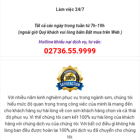
Làm việc 24/7
Tất cả các ngày trong tuần từ 7h-19h
(ngoài giờ Quý khách vui lòng bấm Đặt mua trên Web )
Hotline khiếu nại dịch vụ, tư vấn:
0
2736.55.9999
Ý nghĩa sim tứ quý 2
Với nhiều năm kinh nghiệm phục vụ trong ngành sim, chúng tôi
Theo quan niệm phong thủy
hiểu mức độ quan trọng trong công việc của mình là mang đến
Số 2 tượng trưng cho sự cân bằng, hài hòa của âm dương và đất
cho khách hàng sự hài lòng về con sim khách hàng chọn và cả thái
trời. Sự cân bằng này giúp cho mọi việc đều thuận lợi và mang lại
độ phục vụ. Vì thế chúng tôi cam kết 100% sự hài lòng của khách
nhiều may mắn trong cuộc sống và kinh doanh.
hàng với chúng dịch vụ của chúng tôi. Với bất cứ điều gì không hài
Số 2 còn biểu trưng cho lòng tốt, sự ổn định và tính hai mặt của
lòng bạn đều được hoàn lại 100% phí dịch vụ đã chuyển cho chúng
mọi vấn đề. Số 2 giúp cho họ có được sự lựa chọn, để đưa ra
tôi.