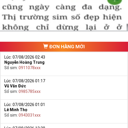
một số phải vừa đẹp, vừa tốt về phong thủy thì mới là sim hoàn
hảo. Vậy phải làm sao?
- Cách nhanh nhất để chọn mua được Sim Tứ Quý 2 là bạn vào
trang chủ của Sim Tiền Giang, chọn mục “
Sim giảm giá
“ ở ngay đầu
trang chủ. Đây là danh sách sim được đại lý giảm giá vì một số lý
do nên bạn có thể chọn mua được số đẹp lại có giá cực rẻ nữa.
Ngoài ra quý khách chưa ưng ý về Sim Tứ Quý 2 có cũng thể tham
ĐƠN HÀNG MỚI
khảo thêm Sim Vinaphone,Sim Gmobile,
Sim Tứ Quý Giữa
..
Lúc: 07/08/2026 02:43
Nguyễn Hoàng Trung
Số sim:
0911078xxx
Lúc: 07/08/2026 01:17
Vũ Văn Đức
Số sim:
0985785xxx
Lúc: 07/08/2026 01:01
Lê Minh Thọ
Số sim:
0943031xxx