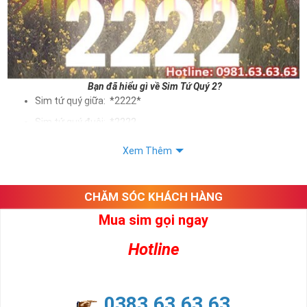
Bạn đã hiểu gì về Sim Tứ Quý 2?
Sim tứ quý giữa: *2222*
Sim tứ quý đuôi: *2222
Sim tứ quý kép: *88882222
Xem Thêm
Sim số đẹp Tứ Quý 2 hay bất kỳ dòng sim số đẹp nào đều
được định giá khác nhau phụ thuộc vào đầu số, nhà mạng cũng
như sự sắp xếp của các con số trong sim.
CHĂM SÓC KHÁCH HÀNG
Mua sim gọi ngay
Ý nghĩa sim tứ quý 2
Hotline
Theo quan niệm dân gian
Trong dân gian, con số 2 được coi là con số may mắn, nó tượng
trưng cho sự có đôi có cặp của hạnh phúc lứa đôi.
Là con số luôn mang lại những điều viên mãn, suôn sẻ và mang lại
0383.63.63.63