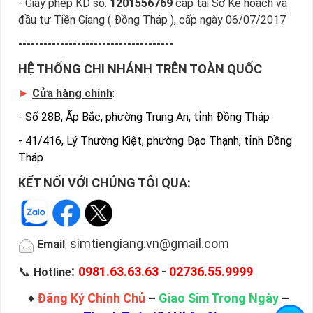
- Giấy phép KD số:
1201556769
cấp tại Sở Kế hoạch và
đầu tư Tiền Giang ( Đồng Tháp ), cấp ngày 06/07/2017
-------------------------------------
HỆ THỐNG CHI NHÁNH TRÊN TOÀN QUỐC
►
Cửa hàng chính
:
-
Số 28B, Ấp Bắc, phường Trung An, tỉnh Đồng Tháp
-
41/416, Lý Thường Kiệt, phường Đạo Thạnh, tỉnh Đồng
Tháp
KẾT NỐI VỚI CHÚNG TÔI QUA:
simtiengiang.vn@gmail.com
Email
:
:
📞
0981.63.63.63
-
02736.55.9999
Hotline
♦
Đăng Ký Chính Chủ
–
Giao Sim Trong Ngày
–