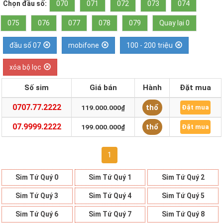
Chọn đầu số:
070
071
072
073
074
075
076
077
078
079
Quay lại 0
đầu số 07
mobifone
100 - 200 triệu
xóa bộ lọc
Số sim
Giá bán
Hành
Đặt mua
0707.77.2222
thổ
119.000.000₫
Đặt mua
07.9999.2222
thổ
199.000.000₫
Đặt mua
1
Sim Tứ Quý 0
Sim Tứ Quý 1
Sim Tứ Quý 2
Sim Tứ Quý 3
Sim Tứ Quý 4
Sim Tứ Quý 5
Sim Tứ Quý 6
Sim Tứ Quý 7
Sim Tứ Quý 8