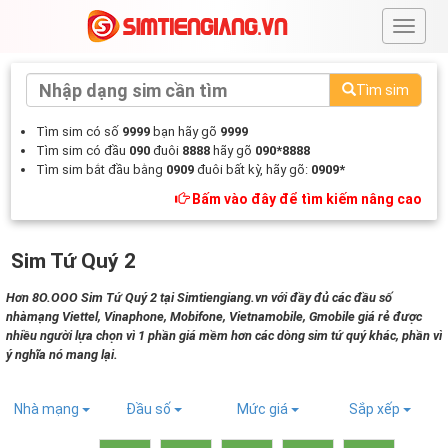
#
Tìm sim
Tìm sim có số
9999
bạn hãy gõ
9999
Tìm sim có đầu
090
đuôi
8888
hãy gõ
090*8888
Tìm sim bắt đầu bằng
0909
đuôi bất kỳ, hãy gõ:
0909*
Bấm vào đây để tìm kiếm nâng cao
Sim Tứ Quý 2
Hơn 8O.OOO Sim Tứ Quý 2 tại Simtiengiang.vn với đầy đủ các đầu số
nhàmạng Viettel, Vinaphone, Mobifone, Vietnamobile, Gmobile giá rẻ được
nhiều người lựa chọn vì 1 phần giá mềm hơn các dòng sim tứ quý khác, phần vì
ý nghĩa nó mang lại.
Nhà mạng
Đầu số
Mức giá
Sắp xếp