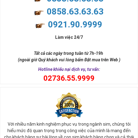
nhiều thành công, thăng tiến hơn.
Con số 2 còn tượng trưng cho lòng tốt, sự cân bằng, tế nhị, ổn định
0858.63.63.63
và tính hai mặt. Số 2 thúc giục chúng ta lựa chọn, dựa vào những
phán đoán của bản thân. Con số này có thể ám chỉ ngã ba cuộc
0921.90.9999
đời, nơi bạn phải đưa ra những quyết định quan trọng.
Làm việc 24/7
Tất cả các ngày trong tuần từ 7h-19h
(ngoài giờ Quý khách vui lòng bấm Đặt mua trên Web )
Hotline khiếu nại dịch vụ, tư vấn:
0
2736.55.9999
Ý nghĩa sim tứ quý 2
Với nhiều năm kinh nghiệm phục vụ trong ngành sim, chúng tôi
Theo quan niệm phong thủy
hiểu mức độ quan trọng trong công việc của mình là mang đến
Số 2 tượng trưng cho sự cân bằng, hài hòa của âm dương và đất
cho khách hàng sự hài lòng về con sim khách hàng chọn và cả thái