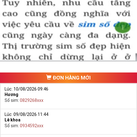
Sim Tiền Giang là đơn vị cung cấp
sim số đẹp
Tứ Quý, sim giá rẻ uy
tín chất lượng.
Chọn mua sim số đẹp thường mất nhiều thời gian ở khoản lựa số,
một số phải vừa đẹp, vừa tốt về phong thủy thì mới là sim hoàn
hảo. Vậy phải làm sao?
- Cách nhanh nhất để chọn mua được Sim Tứ Quý 2 là bạn vào
trang chủ của Sim Tiền Giang, chọn mục “
Sim giảm giá
“ ở ngay đầu
trang chủ. Đây là danh sách sim được đại lý giảm giá vì một số lý
do nên bạn có thể chọn mua được số đẹp lại có giá cực rẻ nữa.
Ngoài ra quý khách chưa ưng ý về Sim Tứ Quý 2 có cũng thể tham
ĐƠN HÀNG MỚI
khảo thêm Sim Vinaphone,Sim Gmobile,
Sim Tứ Quý Giữa
..
Lúc: 10/08/2026 09:46
Hương
Số sim:
0829268xxx
Lúc: 09/08/2026 11:44
Lê khoa
Số sim:
0934592xxx