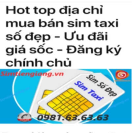
mong muốn được sở hữu. Sở hữu dòng sim này chủ nhân không
chỉ luôn gặp những may mắn và thành công mà nó còn giúp thể
hiện “Đẳng Cấp” của người chơi sim. Không phải ai cũng có đủ điều
kiện để sở hữu một sim tứ quý 2 này, bởi vậy chỉ cần nhìn vào
người khác cũng sẽ biết được vị trí của bạn trong xã hội là như thế
nào rồi?
Hướng dẫn mua Sim Tứ Quý 2 tại
Simtiengiang.vn.