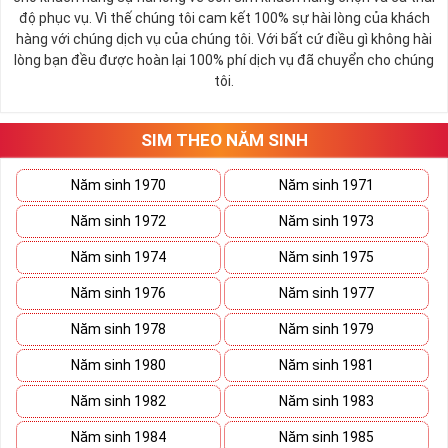
trời. Sự cân bằng này giúp cho mọi việc đều thuận lợi và mang lại
độ phục vụ. Vì thế chúng tôi cam kết 100% sự hài lòng của khách
nhiều may mắn trong cuộc sống và kinh doanh.
hàng với chúng dịch vụ của chúng tôi. Với bất cứ điều gì không hài
Số 2 còn biểu trưng cho lòng tốt, sự ổn định và tính hai mặt của
lòng bạn đều được hoàn lại 100% phí dịch vụ đã chuyển cho chúng
mọi vấn đề. Số 2 giúp cho họ có được sự lựa chọn, để đưa ra
tôi.
những hướng giải quyết đúng đắn nhắt.
Tất cả những ý trên đều nói lên số 2 là con số vô cùng đẹp, khi bộ
tứ 2 cùng xuất hiện trong một dãy số sim càng giúp cho ý nghĩa
SIM THEO NĂM SINH
sim tứ quý
tăng lên gấp bội. Sở hữu sim Tứ Quý 2 giúp khích lệ tinh
thần người sở hữu là không sợ bất cứ điều gì mà hãy cứ làm thì
Năm sinh 1970
Năm sinh 1971
mọi điều tốt đẹp và may mắn ắt sẽ đến.
Năm sinh 1972
Năm sinh 1973
Lợi ích sim Tứ Quý 2 mang lại là gì?
Năm sinh 1974
Năm sinh 1975
Năm sinh 1976
Năm sinh 1977
Năm sinh 1978
Năm sinh 1979
Năm sinh 1980
Năm sinh 1981
Năm sinh 1982
Năm sinh 1983
Năm sinh 1984
Năm sinh 1985