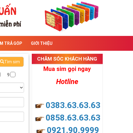
IM TRẢ GÓP
GIỚI THIỆU
CHĂM SÓC KHÁCH HÀNG
Tìm sim
Mua sim gọi ngay
9
Hotline
0383.63.63.63
0858.63.63.63
0921.90.9999