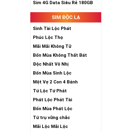
Trong dân gian
Sim 4G Data Siêu Rẻ 180GB
phúc lứa đôi.
Là con số luôn
SIM ĐỘC LẠ
Con số 2 còn tư
chúng ta lựa c
Sinh Tài Lộc Phát
đời, nơi bạn p
Phúc Lộc Thọ
Mãi Mãi Không Tử
Bốn Mùa Không Thất Bát
Độc Nhất Vô Nhị
Bốn Mùa Sinh Lộc
Một Vợ 2 Con 4 Bánh
Tứ Lộc Tứ Phát
Phát Lộc Phát Tài
Bốn Mùa Phát Lộc
Tứ trụ vững chắc
Mãi Lộc Mãi Lộc