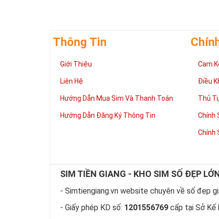
Thông Tin
Chín
Giới Thiệu
Cam K
Giúp chủ nhân 
Những người là
Liên Hệ
Điều K
có đôi có cặp,
mệnh tốt, dễ d
Hướng Dẫn Mua Sim Và Thanh Toán
Thủ T
Phát triển tron
Hướng Dẫn Đăng Ký Thông Tin
Chính 
Tiền tài và thà
thuận lợi hơn 
Chính 
tiến hơn trong
hàng ngày của
làm việc đỡ vấ
Thể hiện “Đẳng
SIM TIỀN GIANG - KHO SIM SỐ ĐẸP LỚ
Sim tứ quý 2 l
hữu dòng sim 
- Simtiengiang.vn website chuyên về số đẹp giá
hiện “Đẳng Cấp
- Giấy phép KD số:
1201556769
cấp tại Sở Kế 
này, bởi vậy ch