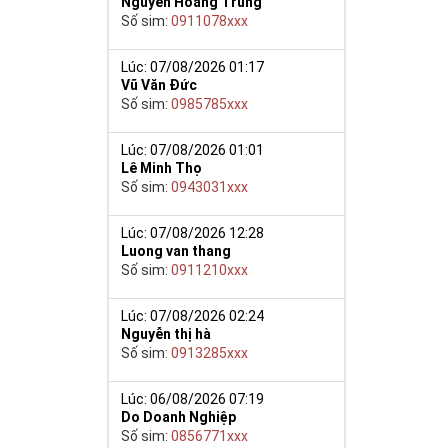
Nguyễn Hoàng Trung
Số sim:
0911078xxx
y giúp cho mọi
Lúc: 07/08/2026 01:17
 cho họ có
Vũ Văn Đức
Số sim:
0985785xxx
n trong một dãy
ch lệ tinh thần
Lúc: 07/08/2026 01:01
Lê Minh Thọ
ắn ắt sẽ đến.
Số sim:
0943031xxx
Lúc: 07/08/2026 12:28
Luong van thang
Số sim:
0911210xxx
Lúc: 07/08/2026 02:24
Nguyễn thị hà
Số sim:
0913285xxx
Lúc: 06/08/2026 07:19
Do Doanh Nghiệp
Số sim:
0856771xxx