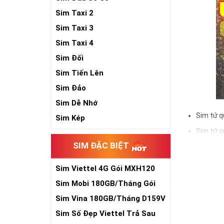
Sim Taxi 2
Sim Taxi 3
Sim Taxi 4
Sim Đối
Sim Tiến Lên
Sim Đảo
Sim Dễ Nhớ
Sim tứ q
Sim Kép
Sim tứ q
SIM ĐẶC BIỆT
Sim tứ q
Sim số đẹp Tứ 
Sim Viettel 4G Gói MXH120
đầu số, nhà mạ
Siêu Rẻ
Sim Mobi 180GB/Tháng Gói
TK159
Ý nghĩa si
Sim Vina 180GB/Tháng D159V
Sim Số Đẹp Viettel Trả Sau
Theo quan niệm