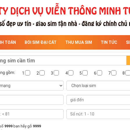
NH TOÁN
BÓI SIM ĐẠI CÁT
THU MUA SIM
TIN TỨC
S
ông gồm:
1
2
3
4
5
6
7
8
 số
9999
bạn hãy gõ
9999