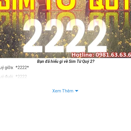
Bạn đã hiểu gì về Sim Tứ Quý 2?
uý giữa: *2222*
uý đuôi: *2222
uý kép: *88882222
Xem Thêm
Quý 2 hay bất kỳ dòng sim số đẹp nào đều được định giá khác nhau p
ng cũng như sự sắp xếp của các con số trong sim.
m tứ quý 2
 dân gian