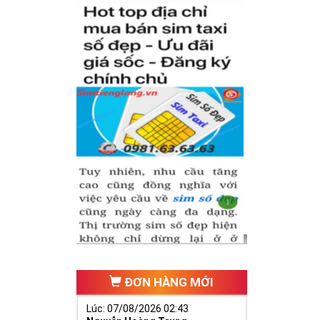
có cặp của hạnh
hăng tiến hơn.
ố 2 thúc giục
 ngã ba cuộc
ĐƠN HÀNG MỚI
Lúc: 07/08/2026 02:43