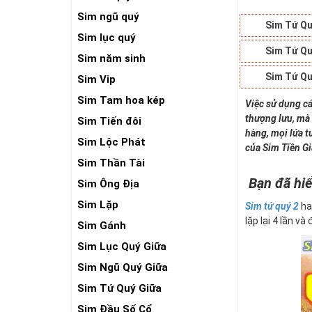
Sim ngũ quý
Sim Tứ Qu
Sim lục quý
Sim Tứ Qu
Sim năm sinh
Sim Tứ Qu
Sim Vip
Sim Tam hoa kép
Việc sử dụng cá
thượng lưu, mà 
Sim Tiến đôi
hàng, mọi lứa t
Sim Lộc Phát
của Sim Tiền G
Sim Thần Tài
Bạn đã hiể
Sim Ông Địa
Sim Lặp
Sim tứ quý 2
ha
lặp lại 4 lần và
Sim Gánh
Sim Lục Quý Giữa
Sim Ngũ Quý Giữa
Sim Tứ Quý Giữa
Sim Đầu Số Cổ