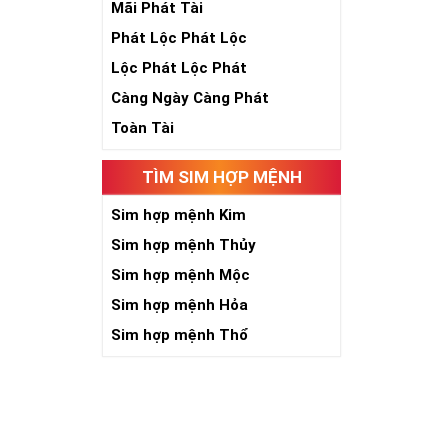
Mãi Phát Tài
Theo quan niệ
Phát Lộc Phát Lộc
Số 2 tượng trư
việc đều thuận
Lộc Phát Lộc Phát
Số 2 còn biểu t
Càng Ngày Càng Phát
được sự lựa ch
Tất cả những ý 
Toàn Tài
số sim càng gi
người sở hữu l
TÌM SIM HỢP MỆNH
Lợi
Sim hợp mệnh Kim
Sim hợp mệnh Thủy
Sim hợp mệnh Mộc
Sim hợp mệnh Hỏa
Sim hợp mệnh Thổ