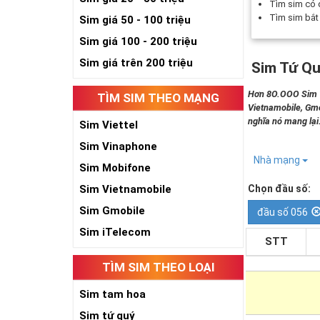
Tìm sim có
Tìm sim bắ
Sim giá 50 - 100 triệu
Sim giá 100 - 200 triệu
Sim giá trên 200 triệu
Sim Tứ Qu
Hơn 8O.OOO Sim Tứ
TÌM SIM THEO MẠNG
Vietnamobile, Gmo
nghĩa nó mang lại
Sim Viettel
Sim Vinaphone
Nhà mạng
Sim Mobifone
Sim Vietnamobile
Chọn đầu số:
Sim Gmobile
đầu số 056
Sim iTelecom
STT
TÌM SIM THEO LOẠI
Sim tam hoa
Sim tứ quý