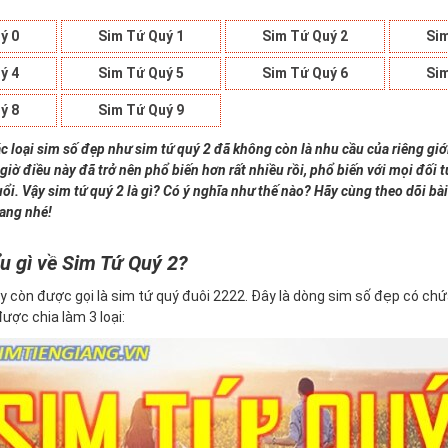
ý 0
Sim Tứ Quý 1
Sim Tứ Quý 2
Sim
ý 4
Sim Tứ Quý 5
Sim Tứ Quý 6
Sim
ý 8
Sim Tứ Quý 9
c loại sim số đẹp như sim tứ quý 2 đã không còn là nhu cầu của riêng giớ
giờ điều này đã trở nên phổ biến hơn rất nhiều rồi, phổ biến với mọi đối
uổi. Vậy sim tứ quý 2 là gì? Có ý nghĩa như thế nào? Hãy cùng theo dõi bài
iang nhé!
u gì về Sim Tứ Quý 2?
y còn được gọi là sim tứ quý đuôi 2222. Đây là dòng sim số đẹp có ch
 được chia làm 3 loại: