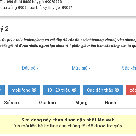
 đầu
090
đuôi
8888
hãy gõ
090*8888
t đầu bằng
0909
đuôi bất kỳ, hãy gõ:
0909*
ý 2
 Quý 2 tại Simtiengiang.vn với đầy đủ các đầu số nhàmạng Viettel, Vinaphone
bile giá rẻ được nhiều người lựa chọn vì 1 phần giá mềm hơn các dòng sim tứ qu
.
Đầu số
Mức giá
Sắp x
mobifone
10 - 20 triệu
Cao đến thấp
xóa
Số sim
Giá bán
Mạng
Hành
Sim dạng
này chưa được cập nhật lên web
Xin mời liên hệ hotline của chúng tôi để được trợ giúp