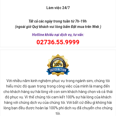
Làm việc 24/7
Tất cả các ngày trong tuần từ 7h-19h
(ngoài giờ Quý khách vui lòng bấm Đặt mua trên Web )
Hotline khiếu nại dịch vụ, tư vấn:
0
2736.55.9999
Ý nghĩa sim tứ quý 2
Với nhiều năm kinh nghiệm phục vụ trong ngành sim, chúng tôi
Theo quan niệm phong thủy
hiểu mức độ quan trọng trong công việc của mình là mang đến
Số 2 tượng trưng cho sự cân bằng, hài hòa của âm dương và đất
cho khách hàng sự hài lòng về con sim khách hàng chọn và cả thái
trời. Sự cân bằng này giúp cho mọi việc đều thuận lợi và mang lại
độ phục vụ. Vì thế chúng tôi cam kết 100% sự hài lòng của khách
nhiều may mắn trong cuộc sống và kinh doanh.
hàng với chúng dịch vụ của chúng tôi. Với bất cứ điều gì không hài
Số 2 còn biểu trưng cho lòng tốt, sự ổn định và tính hai mặt của
lòng bạn đều được hoàn lại 100% phí dịch vụ đã chuyển cho chúng
mọi vấn đề. Số 2 giúp cho họ có được sự lựa chọn, để đưa ra
tôi.