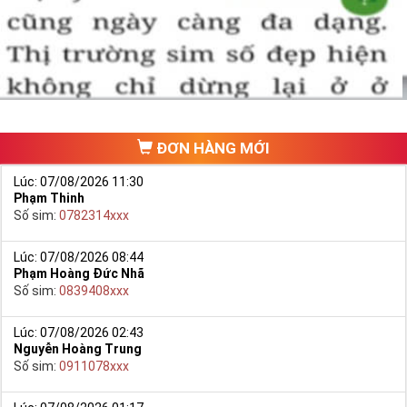
một số phải vừa đẹp, vừa tốt về phong thủy thì mới là sim hoàn
hảo. Vậy phải làm sao?
- Cách nhanh nhất để chọn mua được Sim Tứ Quý 2 là bạn vào
trang chủ của Sim Tiền Giang, chọn mục “
Sim giảm giá
“ ở ngay đầu
trang chủ. Đây là danh sách sim được đại lý giảm giá vì một số lý
do nên bạn có thể chọn mua được số đẹp lại có giá cực rẻ nữa.
Ngoài ra quý khách chưa ưng ý về Sim Tứ Quý 2 có cũng thể tham
ĐƠN HÀNG MỚI
khảo thêm Sim Vinaphone,Sim Gmobile,
Sim Tứ Quý Giữa
..
Lúc: 07/08/2026 11:30
Phạm Thinh
Số sim:
0782314xxx
Lúc: 07/08/2026 08:44
Phạm Hoàng Đức Nhã
Số sim:
0839408xxx
Lúc: 07/08/2026 02:43
Nguyễn Hoàng Trung
Số sim:
0911078xxx