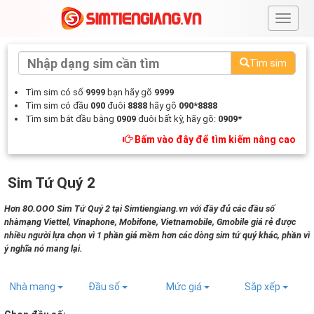
#
Tìm sim
Tìm sim có số
9999
bạn hãy gõ
9999
Tìm sim có đầu
090
đuôi
8888
hãy gõ
090*8888
Tìm sim bắt đầu bằng
0909
đuôi bất kỳ, hãy gõ:
0909*
Bấm vào đây để tìm kiếm nâng cao
Sim Tứ Quý 2
Hơn 8O.OOO Sim Tứ Quý 2 tại Simtiengiang.vn với đầy đủ các đầu số
nhàmạng Viettel, Vinaphone, Mobifone, Vietnamobile, Gmobile giá rẻ được
nhiều người lựa chọn vì 1 phần giá mềm hơn các dòng sim tứ quý khác, phần vì
ý nghĩa nó mang lại.
Nhà mạng
Đầu số
Mức giá
Sắp xếp