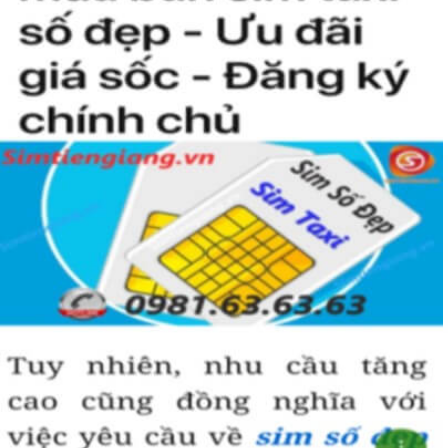
người khác cũng sẽ biết được vị trí của bạn trong xã hội là như thế
nào rồi?
Hướng dẫn mua Sim Tứ Quý 2 tại
Simtiengiang.vn.
Sim Tiền Giang là đơn vị cung cấp
sim số đẹp
Tứ Quý, sim giá rẻ uy
tín chất lượng.
Chọn mua sim số đẹp thường mất nhiều thời gian ở khoản lựa số,