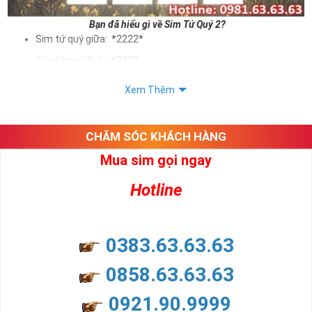
Bạn đã hiểu gì về Sim Tứ Quý 2?
Sim tứ quý giữa: *2222*
Sim tứ quý đuôi: *2222
Sim tứ quý kép: *88882222
Xem Thêm
Sim số đẹp Tứ Quý 2 hay bất kỳ dòng sim số đẹp nào đều
được định giá khác nhau phụ thuộc vào đầu số, nhà mạng cũng
như sự sắp xếp của các con số trong sim.
CHĂM SÓC KHÁCH HÀNG
Mua sim gọi ngay
Ý nghĩa sim tứ quý 2
Hotline
Theo quan niệm dân gian
Trong dân gian, con số 2 được coi là con số may mắn, nó tượng
trưng cho sự có đôi có cặp của hạnh phúc lứa đôi.
Là con số luôn mang lại những điều viên mãn, suôn sẻ và mang lại
0383.63.63.63
nhiều thành công, thăng tiến hơn.
Con số 2 còn tượng trưng cho lòng tốt, sự cân bằng, tế nhị, ổn định
0858.63.63.63
và tính hai mặt. Số 2 thúc giục chúng ta lựa chọn, dựa vào những
phán đoán của bản thân. Con số này có thể ám chỉ ngã ba cuộc
0921.90.9999
đời, nơi bạn phải đưa ra những quyết định quan trọng.