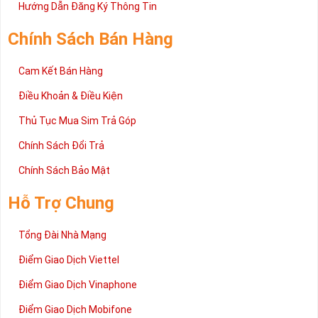
2 đang được rất nhiều khách hàng tin tưởng lựa chọn trên thị
Hướng Dẫn Đăng Ký Thông Tin
trường sim số hiện nay. Hy vọng với những thông tin được cung
cấp trong bài viết này sẽ giúp bạn hiểu rõ ý nghĩa và các bước đặt
Chính Sách Bán Hàng
mua sim số tại Sim Tiền Giang nhanh chóng nhất.
Chúc quý khách tìm được chiếc sim Tứ quý 2 như ý!
Cam Kết Bán Hàng
Xin cám ơn và hân hạnh được phục vụ!
Điều Khoản & Điều Kiện
Thủ Tục Mua Sim Trả Góp
Chính Sách Đổi Trả
Chính Sách Bảo Mật
Hỗ Trợ Chung
Tổng Đài Nhà Mạng
Điểm Giao Dịch Viettel
Điểm Giao Dịch Vinaphone
Điểm Giao Dịch Mobifone