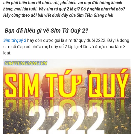
nên phổ biến hơn rất nhiều rồi, phổ biến với mọi đối tượng khách
hàng, mọi lứa tuổi. Vậy sim tứ quý 2 là gì? Có ý nghĩa như thế nào?
Hãy cùng theo dõi bài viết dưới đây của Sim Tiền Giang nhé!
Bạn đã hiểu gì về Sim Tứ Quý 2?
Sim tứ quý 2
hay còn được gọi là sim tứ quý đuôi 2222. Đây là dòng
sim số đẹp có chứa một dãy số 2 lặp lại 4 lần và được chia làm 3
loại: