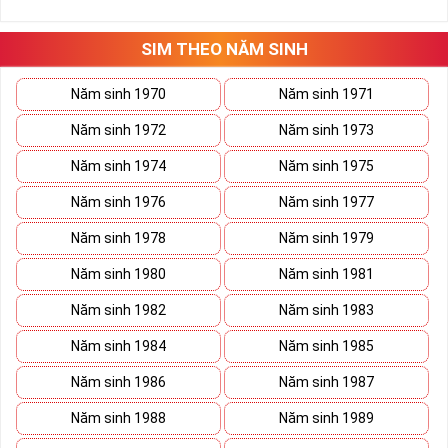
những hướng giải quyết đúng đắn nhắt.
Tất cả những ý trên đều nói lên số 2 là con số vô cùng đẹp, khi bộ
tứ 2 cùng xuất hiện trong một dãy số sim càng giúp cho ý nghĩa
SIM THEO NĂM SINH
sim tứ quý
tăng lên gấp bội. Sở hữu sim Tứ Quý 2 giúp khích lệ tinh
thần người sở hữu là không sợ bất cứ điều gì mà hãy cứ làm thì
Năm sinh 1970
Năm sinh 1971
mọi điều tốt đẹp và may mắn ắt sẽ đến.
Năm sinh 1972
Năm sinh 1973
Lợi ích sim Tứ Quý 2 mang lại là gì?
Năm sinh 1974
Năm sinh 1975
Năm sinh 1976
Năm sinh 1977
Năm sinh 1978
Năm sinh 1979
Năm sinh 1980
Năm sinh 1981
Năm sinh 1982
Năm sinh 1983
Năm sinh 1984
Năm sinh 1985
Năm sinh 1986
Năm sinh 1987
Năm sinh 1988
Năm sinh 1989