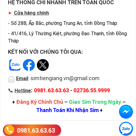
HỆ THỐNG CHI NHÁNH TRÊN TOÀN QUỐC
►
Cửa hàng chính
:
-
Số 28B, Ấp Bắc, phường Trung An, tỉnh Đồng Tháp
-
41/416, Lý Thường Kiệt, phường Đạo Thạnh, tỉnh Đồng
Tháp
KẾT NỐI VỚI CHÚNG TÔI QUA:
simtiengiang.vn@gmail.com
Email
:
:
📞
0981.63.63.63
-
02736.55.9999
Hotline
♦
Đăng Ký Chính Chủ
–
Giao Sim Trong Ngày
–
Thanh Toán Khi Nhận Sim
♦
0981.63.63.63