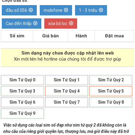
Chọn đầu số:
đầu số 056
mobifone
1 - 3 triệu
Cao đến thấp
xóa bộ lọc
Số sim
Giá bán
Hành
Đặt mua
Sim dạng
này chưa được cập nhật lên web
Xin mời liên hệ hotline của chúng tôi để được trợ giúp
Sim Tứ Quý 0
Sim Tứ Quý 1
Sim Tứ Quý 2
Sim Tứ Quý 3
Sim Tứ Quý 4
Sim Tứ Quý 5
Sim Tứ Quý 6
Sim Tứ Quý 7
Sim Tứ Quý 8
Sim Tứ Quý 9
Việc sử dụng các loại sim số đẹp như sim tứ quý 2 đã không còn là
nhu cầu của riêng giới quyền lực, thượng lưu, mà giờ điều này đã trở